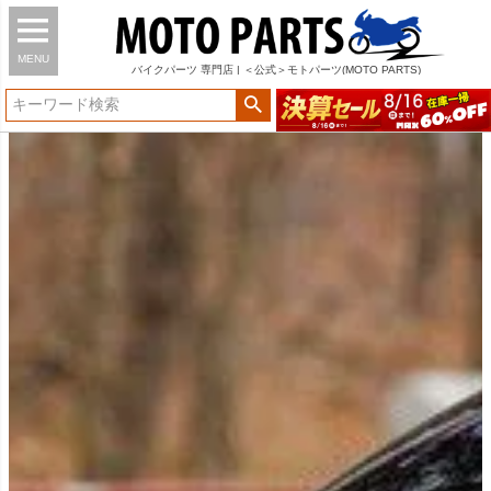
MENU
バイク
パーツ
専門店 | ＜公式＞モトパーツ(MOTO PARTS)