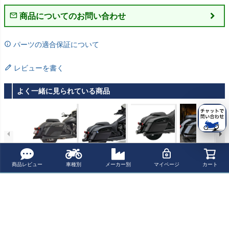
商品についてのお問い合わせ
パーツの適合保証について
レビューを書く
よく一緒に見られている商品
Bassani 4イン
インディアン チ
コブラ(COBRA)
チャレンジャ
チ・パフォーマ
ャレンジャー チ
4インチ ネイバ
ー、パシュート/
商品レビュー
車種別
メーカー別
マイページ
カート
ンススリップオ
ーフテイン スプ
ーヘイト スリッ
チーフテン、ロ
¥ 170,100(税込)
¥ 160,300(税込)
¥ 111,650(税込)
¥ 407,990(税込)
ンマフラー スラ
リングフィール
プオンマフラー
ードマスター
ッシュカット ブ
ド スリップオン
ブラック スプリ
（パワープラ
ラック/ブラック
マフラー "デュア
ングフィールド
ス） フルエキゾ
最近チェックした商品
エンド
ルカット" ブラッ
他
ーストマフラー
ク コブラ
2-1 ステンレス
ブラック S&S