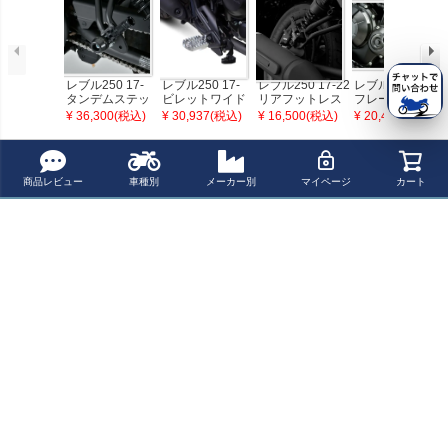
レブル250 17-
レブル250 17-
レブル250 17-22
レブル500 17-
タンデムステッ
ビレットワイド
リアフットレス
フレームスライ
プスライダー BL
ステップキット
ト ブラック バイ
ダー プーチ Puig
¥ 36,300(税込)
¥ 30,937(税込)
¥ 16,500(税込)
¥ 20,400(税込)
K オーヴァーレ
SPタケガワ
カーズ
ーシング
最近チェックした商品
商品レビュー
車種別
メーカー別
マイページ
カート
レブル250 17-
タンデムステッ
プ スライダー SI
L オーヴァーレ
ーシング
ペー