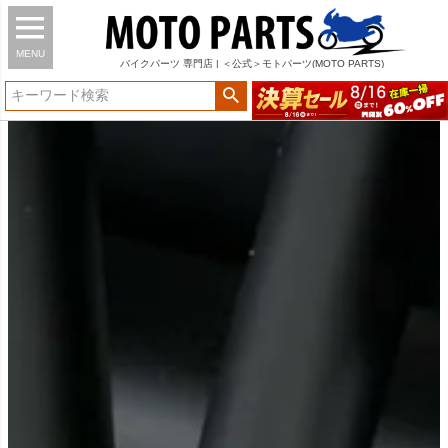
MENU
バイク
パーツ
専門店 | ＜公式＞モトパーツ(MOTO PARTS)