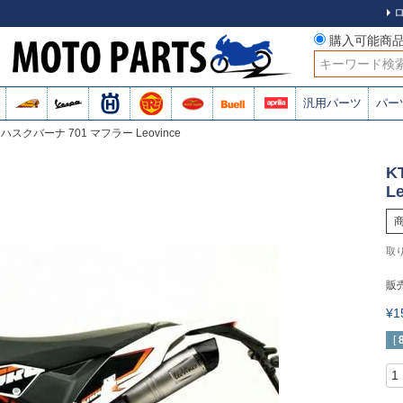
購入可能商
検索
汎用パーツ
パー
R ハスクバーナ 701 マフラー Leovince
K
L
販
¥
[