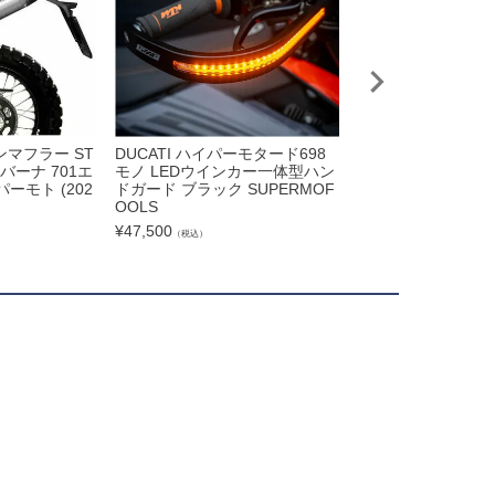
ンマフラー ST
DUCATI ハイパーモタード698
KTM 690SMC R
クバーナ 701エ
モノ LEDウインカー一体型ハン
スキット BAGORO
パーモト (202
ドガード ブラック SUPERMOF
¥
26,620
（税込）
OOLS
¥
47,500
（税込）