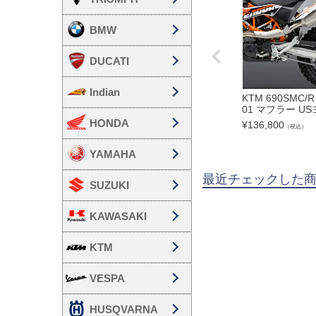
BMW
DUCATI
Indian
KTM 690SMC
01 マフラー U
HONDA
¥
136,800
（税込）
YAMAHA
最近チェックした
SUZUKI
KAWASAKI
KTM
VESPA
HUSQVARNA