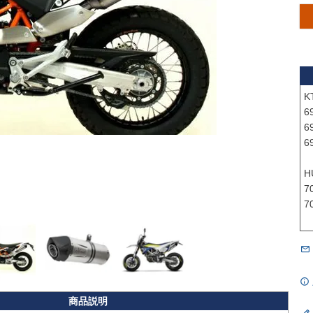
K
6
6
6
H
7
7