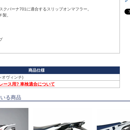
、ハスクバーナ701に適合するスリップオンマフラー。

製。



e(レオヴィンチ)
 レース用? 車検適合について
ている商品