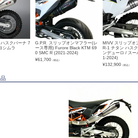
/R ハスクバーナ 7
G.P.R. スリップオンマフラー(レ
MIVV スリップオ
Sヨシムラ
ース専用) Furore Black KTM 69
R-1 チタン ハス
0 SMC R (2021-2024)
ンデューロ / スー
1-2024)
¥
61,700
（税込）
¥
132,900
（税込）
商品