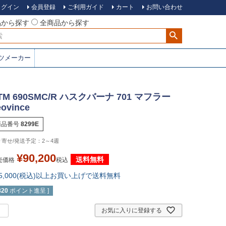
ログイン
会員登録
ご利用ガイド
カート
お問い合わせ
品から探す
全商品から探す
ツメーカー
TM 690SMC/R ハスクバーナ 701 マフラー
eovince
商品番号
8299E
2～4週
¥
90,200
送料無料
売価格
税込
15,000(税込)以上お買い上げで送料無料
820
ポイント進呈 ]
お気に入りに登録する