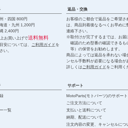
料
返品・交換
・四国 800円
お客様のご都合で返品をご希望さ
九州 1,200円
は、商品到着後なるべくお早めに
,400円
連絡下さい。
※取付けが完了するまでは、お届
送料無料
円以上お買い上げで
確認のため型番の確認できるも
目安については、
ご利用ガイド
を
等）の保管をお勧めします。
さい。
商品によっては返品を承れない場
ンセル手数料が必要になる場合が
詳しくは
ご利用ガイド
をご利用く
ジ
サポート
録
MotoParts(モトパーツ)のサポート
ご注文方法について
ー一覧
支払いと送料について
納期、配送について
注文内容の変更、キャンセルにつ