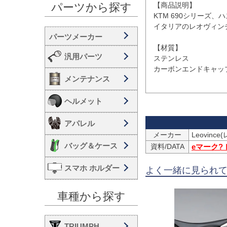
【商品説明】

パーツから探す
KTM 690シリーズ
イタリアのレオヴィンチ
【材質】

汎用パーツ
ステンレス

カーボンエンドキャップ
メンテナンス
ヘルメット
アパレル
メーカー
Leovinc
バッグ＆ケース
資料/DATA
eマーク?
スマホ ホルダー
よく一緒に見られ
車種から探す
TRIUMPH