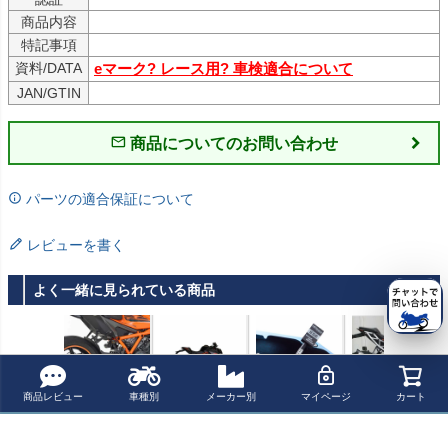
商品内容
特記事項
資料/DATA
eマーク? レース用? 車検適合について
JAN/GTIN
商品についてのお問い合わせ
パーツの適合保証について
レビューを書く
よく一緒に見られている商品
商品レビュー
車種別
メーカー別
マイページ
カート
KTM 1290 Super
イクシル(IXIL) X
Healtech Electro
SuperDuke 129
Duke R (2020-2
OVE へクスオー
nics（ヒールテ
0R 14-19 チタン
023) スリップオ
バルエクストリ
ックエレクトロ
フルエキゾース
¥ 91,960(税込)
¥ 79,000(税込)
¥ 15,400(税込)
¥ 444,000(税込)