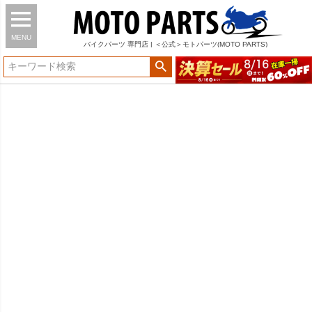
MENU
バイク
パーツ
専門店 | ＜公式＞モトパーツ(MOTO PARTS)