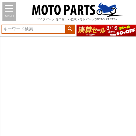
MENU
バイク
パーツ
専門店 | ＜公式＞モトパーツ(MOTO PARTS)