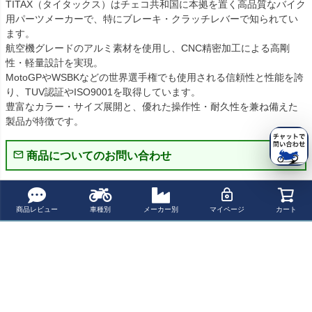
TITAX（タイタックス）はチェコ共和国に本拠を置く高品質なバイク
用パーツメーカーで、特にブレーキ・クラッチレバーで知られてい
ます。

航空機グレードのアルミ素材を使用し、CNC精密加工による高剛
性・軽量設計を実現。

MotoGPやWSBKなどの世界選手権でも使用される信頼性と性能を誇
り、TUV認証やISO9001を取得しています。

豊富なカラー・サイズ展開と、優れた操作性・耐久性を兼ね備えた
製品が特徴です。
商品についてのお問い合わせ
パーツの適合保証について
商品レビュー
車種別
メーカー別
マイページ
カート
レビューを書く
よく一緒に見られている商品