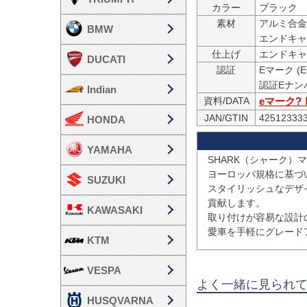
カラー
ブラック
素材
アルミ合金

BMW
エンドキャ
仕上げ
エンドキャ
DUCATI
認証
Eマーク (E
Indian
資料/DATA
eマーク?
JAN/GTIN
42512333
HONDA
YAMAHA
SHARK（シャーク）
ヨーロッパ規格に基づ
SUZUKI
スタイリッシュなデザ
貢献します。

KAWASAKI
取り付けが容易な設計
愛車を手軽にグレード
KTM
VESPA
よく一緒に見られ
HUSQVARNA