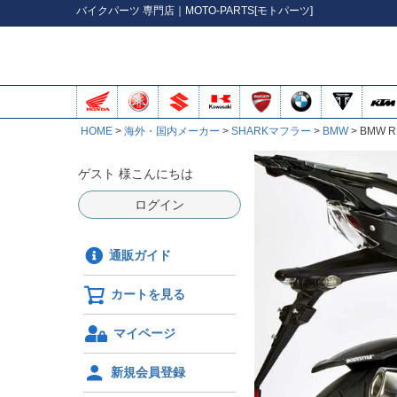
バイク
パーツ
専門店｜MOTO-PARTS[モトパーツ]
HOME
海外・国内メーカー
SHARKマフラー
BMW
BMW R
ゲスト 様こんにちは
ログイン
通販ガイド
カートを見る
マイページ
新規会員登録