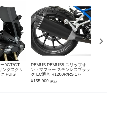
ー9GT/GT＋
REMUS REMUS8 スリップオ
BMW R1250R / R1
ツーリングスクリ
ン・マフラー ステンレスブラッ
9-) スリップオンマフ
 PUIG
ク EC適合 R1200R/RS 17-
DSX-10 SHARK
¥
155,900
¥
105,930
（税込）
（税込）