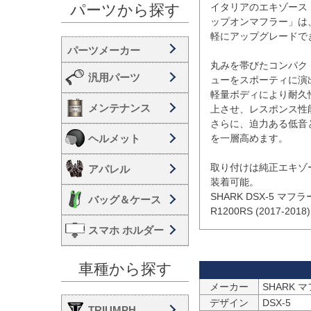
イタリアのエキゾースト
パーツから探す
ップオンマフラー」は、BMW
軽にアップグレードで
丸みを帯びたコンパク
汎用パーツ
ューをスポーティに演出
軽量ボディにより耐久
メンテナンス
上させ、レスポンス性
さらに、迫力ある低音
ヘルメット
を一層高めます。

取り付けは純正エキゾ
アパレル
装着可能。

SHARK DSX-5 マ
バッグ＆ケース
R1200RS (2017
スマホ ホルダー
車種から探す
メーカー
SHARK 
デザイン
DSX-5
TRIUMPH