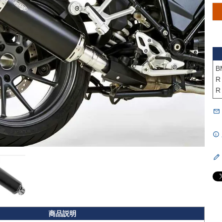
B
R
R