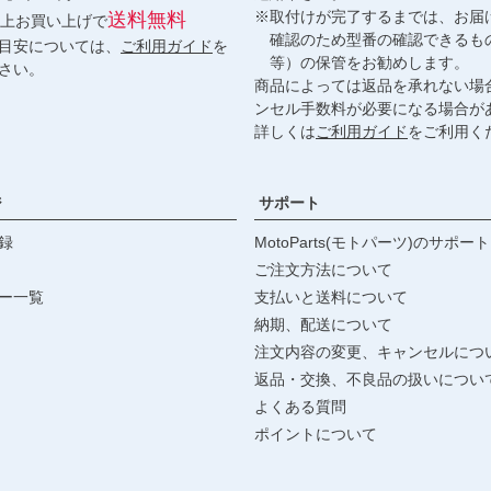
※取付けが完了するまでは、お届
送料無料
円以上お買い上げで
確認のため型番の確認できるも
目安については、
ご利用ガイド
を
等）の保管をお勧めします。
さい。
商品によっては返品を承れない場
ンセル手数料が必要になる場合が
詳しくは
ご利用ガイド
をご利用く
ジ
サポート
録
MotoParts(モトパーツ)のサポート
ご注文方法について
ー一覧
支払いと送料について
納期、配送について
注文内容の変更、キャンセルにつ
返品・交換、不良品の扱いについ
よくある質問
ポイントについて