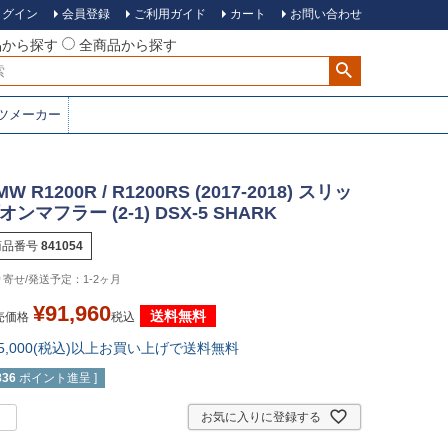
ログイン
会員登録
ご利用ガイド
カート
お問い合わせ
品から探す
全商品から探す
ツメーカー
MW R1200R / R1200RS (2017-2018) スリッ
オンマフラー (2-1) DSX-5 SHARK
商品番号
841054
1-2ヶ月
¥
91,960
送料無料
売価格
税込
15,000(税込)以上お買い上げで送料無料
836
ポイント進呈 ]
お気に入りに登録する