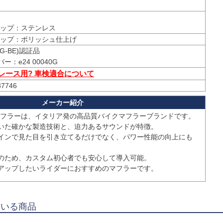
ップ：ステンレス
ップ：ポリッシュ仕上げ
G-BE)認証品

 レース用? 車検適合について
37746
マフラーは、イタリア発の高品質バイクマフラーブランドです。

いた確かな製造技術と、迫力あるサウンドが特徴。

インで見た目を引き立てるだけでなく、パワー性能の向上にも
のため、カスタム初心者でも安心して導入可能。

アップしたいライダーにおすすめのマフラーです。
ている商品