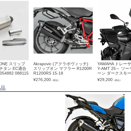
CONE スリップ
Akrapovic (アクラポヴィッチ)
YAMAHA トレーサ
チタン EC適合
スリップオン マフラー R1200R
Y-AMT 25～ 
 054882 088115
R1200RS 15-18
ーン ダークスモーク
¥
276,200
¥
29,200
（税込）
（税込）
商品