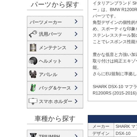
イタリアンブランド SH
パーツから探す
ー」は、BMW R1200R
パーツです。

角型デザインの個性的
め、スポーティな印象を
汎用パーツ
ステンレススチール製
ことでレスポンス性能
メンテナンス
豊かな低音と力強い加
ヘルメット
取り付けは純正エキゾ
能。

さらにEU規制に準拠
アパレル
SHARK DSX-10 
バッグ＆ケース
R1200RS (2015
スマホ ホルダー
車種から探す
メーカー
SHARK 
デザイン
DSX-10
TRIUMPH