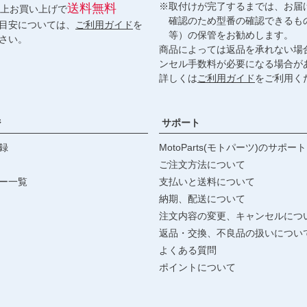
※取付けが完了するまでは、お届
送料無料
円以上お買い上げで
確認のため型番の確認できるも
目安については、
ご利用ガイド
を
等）の保管をお勧めします。
さい。
商品によっては返品を承れない場
ンセル手数料が必要になる場合が
詳しくは
ご利用ガイド
をご利用く
ジ
サポート
録
MotoParts(モトパーツ)のサポート
ご注文方法について
ー一覧
支払いと送料について
納期、配送について
注文内容の変更、キャンセルにつ
返品・交換、不良品の扱いについ
よくある質問
ポイントについて