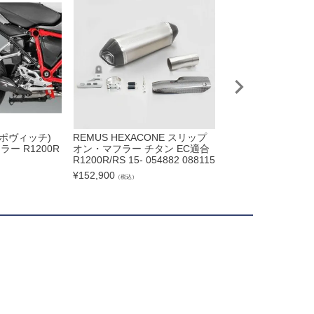
クラポヴィッチ)
REMUS HEXACONE スリップ
BMW R1200R / R1
ー R1200R
オン・マフラー チタン EC適合
7-2018) スリッ
R1200R/RS 15- 054882 088115
(2-1) DSX-5 SHAR
¥
152,900
¥
91,960
（税込）
（税込）