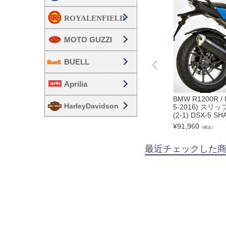
MOTO GUZZI
BUELL
Aprilia
BMW R1200R / 
HarleyDavidson
5-2016) ス
(2-1) DSX-5 SH
¥
91,960
（税込）
最近チェックした