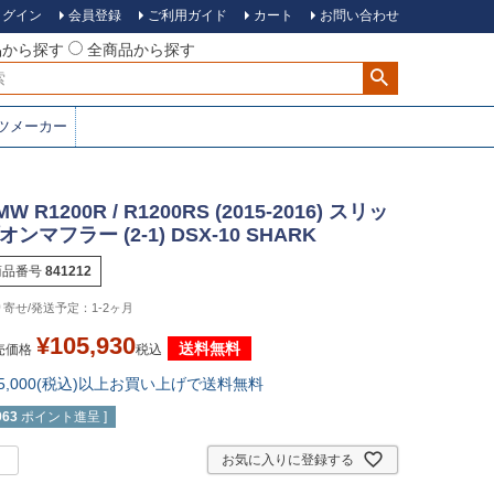
ログイン
会員登録
ご利用ガイド
カート
お問い合わせ
品から探す
全商品から探す
ツメーカー
MW R1200R / R1200RS (2015-2016) スリッ
オンマフラー (2-1) DSX-10 SHARK
商品番号
841212
1-2ヶ月
¥
105,930
送料無料
売価格
税込
15,000(税込)以上お買い上げで送料無料
963
ポイント進呈 ]
お気に入りに登録する