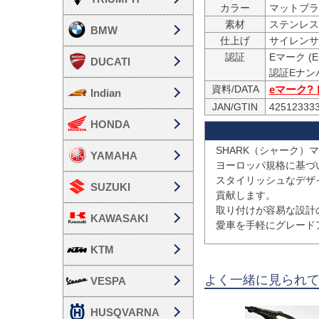
カラー
マットブラ
素材
ステンレス
BMW
仕上げ
認証
Eマーク (E
DUCATI
資料/DATA
eマーク?
Indian
JAN/GTIN
42512333
HONDA
SHARK（シャーク）
YAMAHA
ヨーロッパ規格に基づ
スタイリッシュなデザ
SUZUKI
貢献します。

取り付けが容易な設計
KAWASAKI
愛車を手軽にグレード
KTM
よく一緒に見られ
VESPA
HUSQVARNA