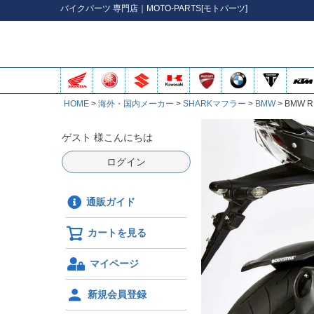
バイク
パーツ
専門店｜MOTO-PARTS[モトパーツ]
HOME
海外・国内メーカー
SHARKマフラー
BMW
BMW R
ゲスト 様こんにちは
ログイン
通販ガイド
カートを見る
マイページ
新規会員登録