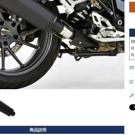
B
R
R