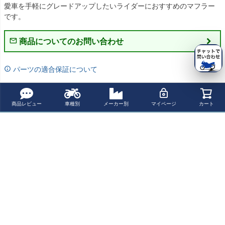
愛車を手軽にグレードアップしたいライダーにおすすめのマフラー
です。
商品についてのお問い合わせ
パーツの適合保証について
レビューを書く
商品レビュー
車種別
メーカー別
マイページ
カート
よく一緒に見られている商品
Akrapovic (アク
REMUS REMUS
BMW R1250R /
BMW R1200GS,
ラポヴィッチ) ス
8 スリップオ
R1250RS (2019
R1200R/-RS/-R
リップオン マフ
ン・マフラー ス
-) スリップオン
T カーボンシリ
¥ 276,200(税込)
¥ 155,900(税込)
¥ 105,930(税込)
¥ 66,500(税込)
ラー R1200R R1
テンレスブラッ
マフラー (2-1) D
ンダーヘッドカ
200RS 15-18
ク EC適合 R120
SX-10 SHARK
バー FEED SPO
0R/RS 17-
RTS JAPAN
最近チェックした商品