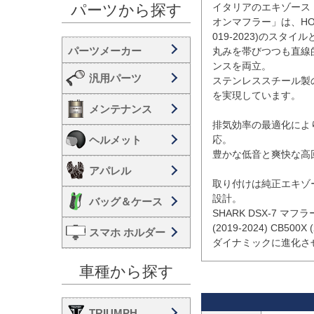
イタリアのエキゾースト
パーツから探す
オンマフラー」は、HONDA CB
019-2023)のスタ
丸みを帯びつつも直線
ンスを両立。

汎用パーツ
ステンレススチール製
を実現しています。

メンテナンス
排気効率の最適化によ
ヘルメット
応。

豊かな低音と爽快な高
アパレル
取り付けは純正エキゾ
設計。

バッグ＆ケース
SHARK DSX-7 マ
(2019-2024) CB50
スマホ ホルダー
ダイナミックに進化さ
車種から探す
TRIUMPH