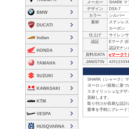
メーカー
SHARK 
デザイン
DSX-7
BMW
カラー
シルバー
素材
ステンレス

DUCATI
カーボン
仕上げ
Indian
認証
Eマーク (E
HONDA
資料/DATA
eマーク?
JAN/GTIN
42512333
YAMAHA
SUZUKI
SHARK（シャーク）
ヨーロッパ規格に基づ
KAWASAKI
スタイリッシュなデザ
貢献します。

KTM
取り付けが容易な設計
愛車を手軽にグレード
VESPA
HUSQVARNA