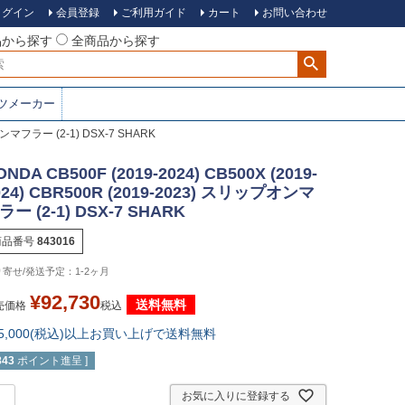
ログイン
会員登録
ご利用ガイド
カート
お問い合わせ
品から探す
全商品から探す
ツメーカー
プオンマフラー (2-1) DSX-7 SHARK
ONDA CB500F (2019-2024) CB500X (2019-
024) CBR500R (2019-2023) スリップオンマ
ラー (2-1) DSX-7 SHARK
商品番号
843016
1-2ヶ月
¥
92,730
送料無料
売価格
税込
15,000(税込)以上お買い上げで送料無料
843
ポイント進呈 ]
お気に入りに登録する