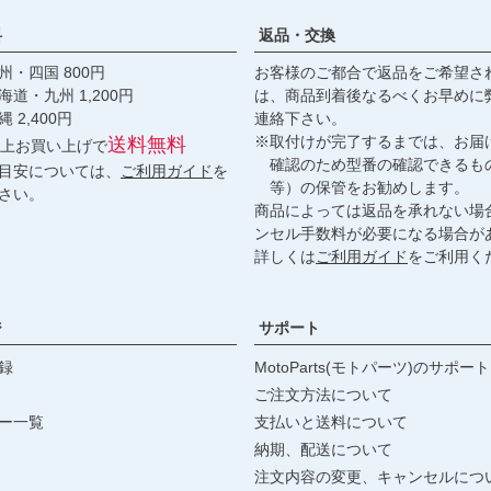
料
返品・交換
・四国 800円
お客様のご都合で返品をご希望さ
九州 1,200円
は、商品到着後なるべくお早めに
,400円
連絡下さい。
※取付けが完了するまでは、お届
送料無料
円以上お買い上げで
確認のため型番の確認できるも
目安については、
ご利用ガイド
を
等）の保管をお勧めします。
さい。
商品によっては返品を承れない場
ンセル手数料が必要になる場合が
詳しくは
ご利用ガイド
をご利用く
ジ
サポート
録
MotoParts(モトパーツ)のサポート
ご注文方法について
ー一覧
支払いと送料について
納期、配送について
注文内容の変更、キャンセルにつ