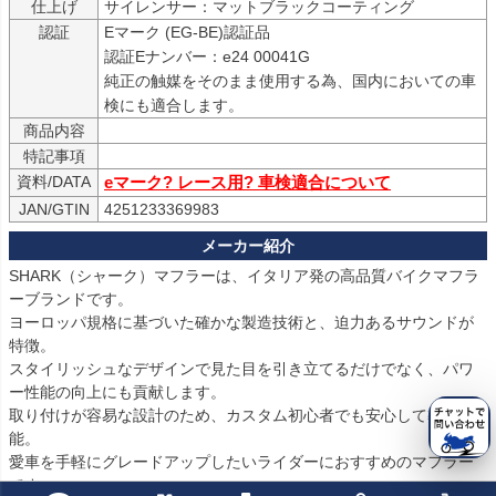
仕上げ
認証
Eマーク (EG-BE)認証品

認証Eナンバー：e24 00041G

純正の触媒をそのまま使用する為、国内においての車
検にも適合します。
商品内容
特記事項
資料/DATA
eマーク? レース用? 車検適合について
JAN/GTIN
4251233369983
SHARK（シャーク）マフラーは、イタリア発の高品質バイクマフラ
ーブランドです。

ヨーロッパ規格に基づいた確かな製造技術と、迫力あるサウンドが
特徴。

スタイリッシュなデザインで見た目を引き立てるだけでなく、パワ
ー性能の向上にも貢献します。

取り付けが容易な設計のため、カスタム初心者でも安心して導入可
能。

愛車を手軽にグレードアップしたいライダーにおすすめのマフラー
です。