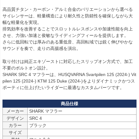
高品質チタン・カーボン・アルミ合金のバリエーションから選べる
サイレンサーは、軽量構造により耐久性と防錆性を確保しながら大
幅な軽量化を実現。

排気効率を改善することでスロットルレスポンスや加速性能を向上
させ、力強い加速と俊敏なライディングフィールを提供します。

さらに低回転では厚みのある重低音、高回転域では鋭く伸びやかな
サウンドを奏で、走りの高揚感を演出。

取り付けは純正エキゾーストに対応したスリップオン方式で、加工
不要のボルトオン設計。

SHARK SRC 4 マフラーは、HUSQVARNA Svartpilen 125 (2024-) Vit
pilen 125 (2024-) KTM 125 Duke (2024-)をよりダイナミックかつス
ポーティに仕上げたいライダーに最適なカスタムパーツです。
メーカー
SHARK マフラー
デザイン
SRC 4
カラー
ブラック
サイズ