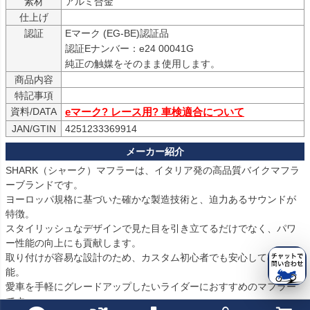
素材
アルミ合金
仕上げ
認証
Eマーク (EG-BE)認証品

認証Eナンバー：e24 00041G

純正の触媒をそのまま使用します。
商品内容
特記事項
資料/DATA
eマーク? レース用? 車検適合について
JAN/GTIN
4251233369914
SHARK（シャーク）マフラーは、イタリア発の高品質バイクマフラ
ーブランドです。

ヨーロッパ規格に基づいた確かな製造技術と、迫力あるサウンドが
特徴。

スタイリッシュなデザインで見た目を引き立てるだけでなく、パワ
ー性能の向上にも貢献します。

取り付けが容易な設計のため、カスタム初心者でも安心して導入可
能。

愛車を手軽にグレードアップしたいライダーにおすすめのマフラー
です。