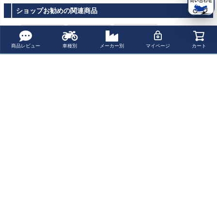
ショップお勧めの関連商品
商品レビュー
車種別
メーカー別
マイページ
カート
汎用 ブレーキ/
汎用 ブレーキ/
汎用 ブレーキ/
クラッチライ
クラッチライ
クラッチライ
ン3 cm エクス
ン4 cm エクス
ン3 cm エクス
テンションア
テンションア
テンションア
ネコポス 350円
ネコポス 350円
ネコポス 350円
ダプター M10x
ダプター VOIG
ダプター VOIG
1,0 & M10x1,2
T MOTO TEC
T MOTO TEC
¥
7,601
¥
7,601
¥
7,601
税込
税込
税込
5 VOIGT MOT
HNIK
HNIK
O TECHNIK
よく一緒に見られている商品
スヴァルトピレ
スヴァルトピレ
BARRACUDA
BARACUDA 汎
ン 701 ハンドル
ン/スヴァルトピ
(バラクーダ) チ
用レーシングス
バーライザー ア
レン 401 スキッ
ェーンガード ハ
テップ ブラック
¥ 26,100(税込)
¥ 46,900(税込)
¥ 6,200(税込)
¥ 7,400(税込)
ジャスタブル ブ
ドプレート ブラ
スクバーナ スヴ
バラクーダ