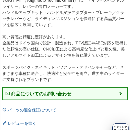
VOIGT MT（Voigt Moto Technik GmbH） は、ドイツ発のハンドル
ライザー、レバーの専門メーカーです。

ハンドルアップキット・ハンドル変換アダプター・ブレーキ／クラ
ッチレバーなど、ライディングポジションを快適にする高品質パー
ツを幅広く展開しています。

高い質感と精度に定評があります。

全製品はドイツ国内で設計・製造され、T?V認証やABE対応を取得し
た信頼性の高い仕様。CNC加工による高精度な仕上げと耐久性、美
しいアルマイト加工によるデザイン性を兼ね備えています。

スポーツバイク・ネイキッド・ツアラー・アドベンチャーなど、さ
まざまな車種に適合し、快適性と安全性を両立。世界中のライダー
に支持されるブランドです。
商品についてのお問い合わせ
パーツの適合保証について
レビューを書く