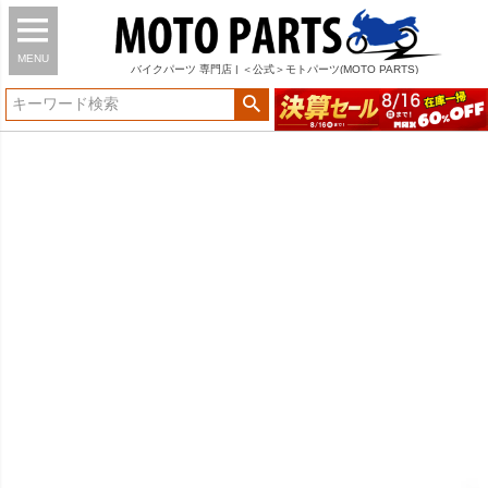
MENU
バイク
パーツ
専門店 | ＜公式＞モトパーツ(MOTO PARTS)