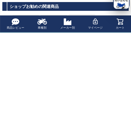
ショップお勧めの関連商品
商品レビュー
車種別
メーカー別
マイページ
カート
汎用 ブレーキ/
汎用 ブレーキ/
汎用 ブレーキ/
クラッチライ
クラッチライ
クラッチライ
ン3 cm エクス
ン4 cm エクス
ン3 cm エクス
テンションア
テンションア
テンションア
ネコポス 350円
ネコポス 350円
ネコポス 350円
ダプター M10x
ダプター VOIG
ダプター VOIG
1,0 & M10x1,2
T MOTO TEC
T MOTO TEC
¥
7,601
¥
7,601
¥
7,601
税込
税込
税込
5 VOIGT MOT
HNIK
HNIK
O TECHNIK
よく一緒に見られている商品
ハスクバーナ ス
POWERBRONZ
BoosterPlug (ブ
HUSQVARNA Sv
ヴァルトピレン4
E スクリーン ハ
ースタープラグ)
artpilen 125 (21-
01 ステンレス Tr
スクバーナ VITPI
HUSQVARNA 40
23) Svartpilen 4
¥ 156,420(税込)
¥ 12,700(税込)
¥ 25,400(税込)
¥ 103,510(税込)
omb ハイフロー
LEN 701(ヴィッ
1 Svartpilen(201
01 / Vitpilen 401