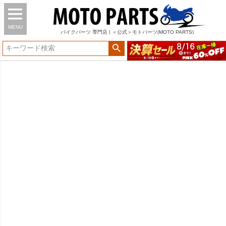
MENU
バイク
パーツ
専門店 | ＜公式＞モトパーツ(MOTO PARTS)