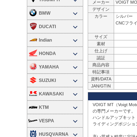
メーカー
デザイン
BMW
カラー
シルバー

CNCフラ
DUCATI
サイズ
Indian
素材
仕上げ
HONDA
認証
商品内容
YAMAHA
特記事項
資料/DATA
SUZUKI
JAN/GTIN
KAWASAKI
VOIGT MT（Voigt
KTM
の専門メーカーです。

ハンドルアップキット
VESPA
ライディングポジショ
HUSQVARNA
高い質感と精度に定評が