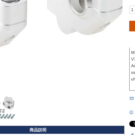
M
V
A
s
uh