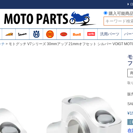
購入可能商
検索
汎用パーツ
パー
ッチ
モトグッチ V7シリーズ 30mmアップ 21mmオフセット シルバー VOIGT MOTO 
モ
フ
販
SA
¥
[
在