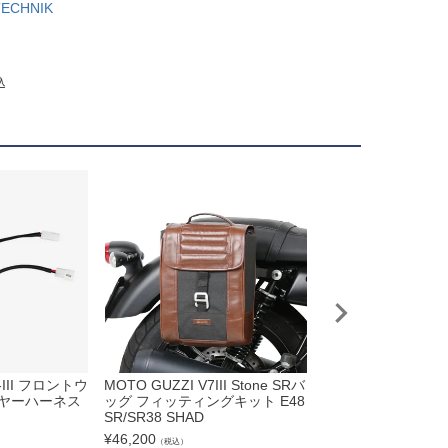
TECHNIK
込
-III フロントウ
MOTO GUZZI V7III Stone SRバ
MOTO GUZZI(モト
ヤーハーネス
ッグ フィッティングキット E48
50 Tromb レトロ
SR/SR38 SHAD
リップオンマフラー
ック MASS Exhaus
¥
46,200
（税込）