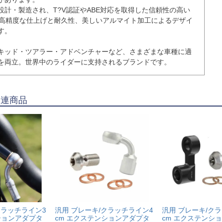
設計・製造され、T?V認証やABE対応を取得した信頼性の高い
る高精度な仕上げと耐久性、美しいアルマイト加工によるデザイ
。

キッド・ツアラー・アドベンチャーなど、さまざまな車種に適
を両立。世界中のライダーに支持されるブランドです。
関連商品
クラッチライン3
汎用 ブレーキ/クラッチライン4
汎用 ブレーキ/ク
ションアダプタ
cm エクステンションアダプタ
cm エクステンシ