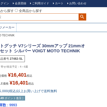
ログイン
会員登録
ご利用ガイド
カート
お問い合わせ
品から探す
全商品から探す
ツメーカー
TECHNIK
トグッチ V7シリーズ 30mmアップ 21mmオ
セット シルバー VOIGT MOTO TECHNIK
商品番号
27482-SL
4～6週
¥
16,401
売価格
税込
¥
16,401
LE価格
税込
15,000(税込)以上お買い上げで送料無料
149
ポイント進呈 ]
庫数
9993