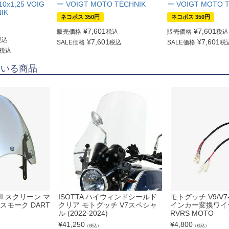
10x1,25 VOIG
ー VOIGT MOTO TECHNIK
ー VOIGT MOTO 
IK
ネコポス 350円
ネコポス 350円
¥
7,601
¥
7,601
販売価格
税込
販売価格
税込
税込
¥
7,601
¥
7,601
SALE価格
税込
SALE価格
税
税込
ている商品
/II スクリーン マ
ISOTTA ハイウィンドシールド
モトグッチ V9/V7
スモーク DART
クリア モトグッチ V7スペシャ
インカー変換ワイ
ル (2022-2024)
RVRS MOTO
¥
41,250
¥
4,800
（税込）
（税込）