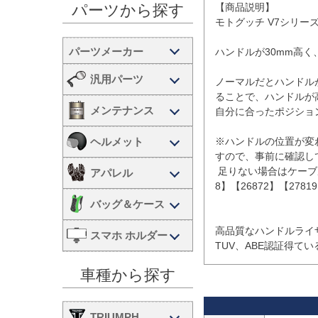
【商品説明】

パーツから探す
モトグッチ V7シリー
ハンドルが30mm高く
汎用パーツ
ノーマルだとハンドル
ることで、ハンドルが
メンテナンス
自分に合ったポジショ
ヘルメット
※ハンドルの位置が変
すので、事前に確認して
 足りない場合はケーブルラインの延長もしくはエクステンションアダプター（【2775
アパレル
8】【26872】【278
バッグ＆ケース
高品質なハンドルライ
スマホ ホルダー
TUV、ABE認証得て
車種から探す
TRIUMPH