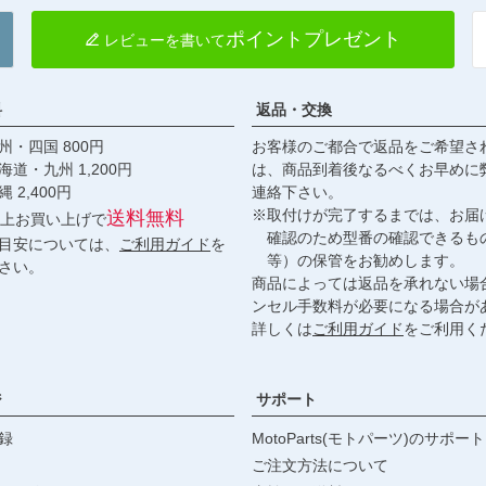
ポイントプレゼント
レビューを書いて
料
返品・交換
・四国 800円
お客様のご都合で返品をご希望さ
九州 1,200円
は、商品到着後なるべくお早めに
,400円
連絡下さい。
※取付けが完了するまでは、お届
送料無料
円以上お買い上げで
確認のため型番の確認できるも
目安については、
ご利用ガイド
を
等）の保管をお勧めします。
さい。
商品によっては返品を承れない場
ンセル手数料が必要になる場合が
詳しくは
ご利用ガイド
をご利用く
ジ
サポート
録
MotoParts(モトパーツ)のサポート
ご注文方法について