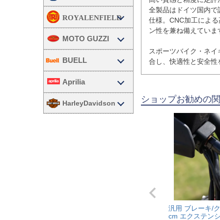
全製品はドイツ国内で
仕様。CNC加工によ
ン性を兼ね備えています
MOTO GUZZI
スポーツバイク・ネイ
BUELL
合し、快適性と安全性
Aprilia
ショップお勧めの
HarleyDavidson
汎用 ブレーキ/
cm エクステン