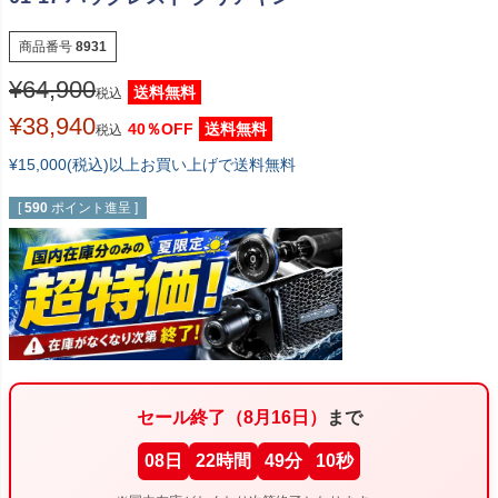
商品番号
8931
¥
64,900
送料無料
税込
¥
38,940
40％OFF
送料無料
税込
¥15,000(税込)以上お買い上げで送料無料
[
590
ポイント進呈 ]
セール終了（8月16日）
まで
08
日
22
時間
49
分
10
秒