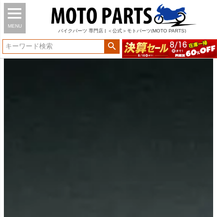
MENU
バイク
パーツ
専門店 | ＜公式＞モトパーツ(MOTO PARTS)