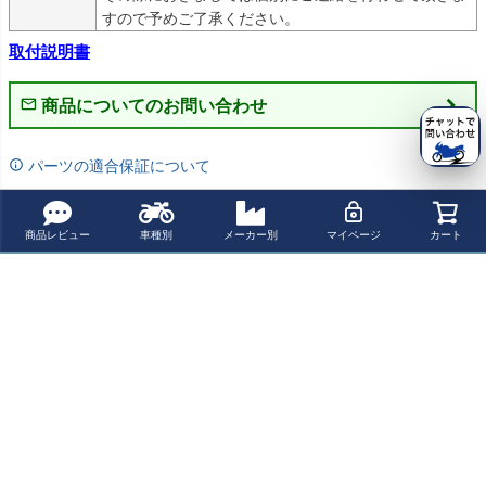
すので予めご了承ください。
取付説明書
商品についてのお問い合わせ
パーツの適合保証について
レビューを書く
商品レビュー
車種別
メーカー別
マイページ
カート
よく一緒に見られている商品
ゴールドウイン
【決算SALE】ゴ
【決算SALE】
ゴールドウイン
グ GL1800 2018
ールドウイング
【セール】ゴー
グ F6B スポーツ
- サドルバッグガ
GL1800 2018-
ルドウイング F6
ウィンドスクリ
¥ 10,000(税込)
¥ 10,000(税込)
¥ 25,400(税込)
¥ 26,400(税込)
ードカバー ゴー
フロントマスタ
B グローブボッ
ーン ダークスモ
ルドストライク
ーシリンダーカ
クス Cubby クリ
ーク VSTREAM
CIRO
バー ゴールドス
アキン
最近チェックした商品
トライク CIRO