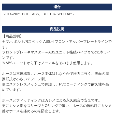
適合
2014-2021 BOLT ABS、BOLT R-SPEC ABS

【商品説明】

ヤマハ ボルト/Rスペック ABS用 フロントアッパーブレーキラインで
す。

フロントブレーキマスター～ABSユニット接続パイプまでの1本ライ
ンです。

※ABSユニットから下はノーマルをそのまま使用します。

ホースは三層構造。ホース本体はしなやかで圧力に強く、表面の摩
擦抵抗が小さいテフロン製。

更にステンレスメッシュで保護し、PVCコーティングで耐久性を高
めています。

ホースとフィッティングはカシメによる永久結合で安全です。

更にカシメ部をスリーブとOリングで覆い、ホースの振幅時にカシメ
部がホースを痛めるのを防止します。
