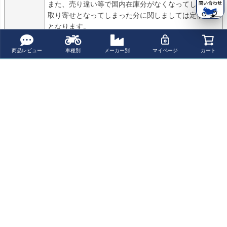
また、売り違い等で国内在庫分がなくなってしまいお
取り寄せとなってしまった分に関しましては定価販売
となります。

その際におきましては個別にご連絡を行わせて頂きま
すので予めご了承ください。
商品レビュー
車種別
メーカー別
マイページ
カート
商品についてのお問い合わせ
パーツの適合保証について
レビューを書く
よく一緒に見られている商品
【アウトレッ
【決算SALE】
【決算SALE】
BOLT スイング
ト】ヤマハ BOL
【セール】ヤマ
【アウトレッ
アーム キャップ
T ABS フロント
ハ BOLT ABS フ
ト】ヤマハ BOL
リゾマ RIZOMA
¥ 13,200(税込)
¥ 15,840(税込)
¥ 62,500(税込)
¥ 18,370(税込)