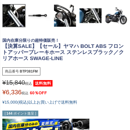
国内在庫分限りの超特価販売！
【決算SALE】【セール】ヤマハ BOLT ABS フロン
トアッパーブレーキホース ステンレスブラック／ク
リアホース SWAGE-LINE
商品番号
BTP381FM
¥
15,840
送料無料
税込
¥
6,336
60％OFF
税込
¥15,000(税込)以上お買い上げで送料無料
[
144
ポイント進呈 ]