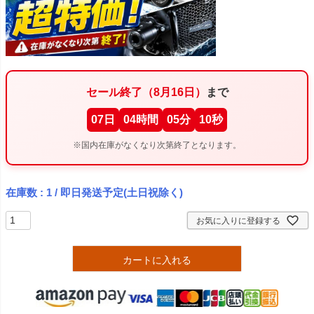
セール終了（8月16日）
まで
07
日
04
時間
05
分
09
秒
※国内在庫がなくなり次第終了となります。
在庫数
1
/ 即日発送予定(土日祝除く)
お気に入りに登録する
カートに入れる