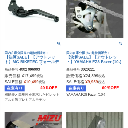
国内在庫分限りの超特価販売！
国内在庫分限りの超特価販売！
【決算SALE】【アウトレッ
【決算SALE】【アウトレッ
ト】MG BIKETEC フォールデ
ト】YAMAHA FZ8 Fazer (10-)
ィング アジャスタブル クラッ
ローダウンキット MIZU
商品番号
4002 096003
商品番号
3020221
チレバー ブラック SUZUKI / Y
AMAHA
販売価格
¥
17,499
販売価格
¥
24,899
税込
税込
SALE価格
¥
10,499
SALE価格
¥
9,959
税込
税込
40％OFF
60％OFF
在庫有り
在庫有り
機能美と高剛性を追求したビレット
YAMAHA FZ8 Fazer (10-)
アルミ製プレミアムモデル