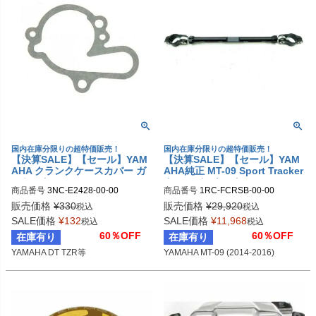
国内在庫分限りの超特価販売！
国内在庫分限りの超特価販売！
【決算SALE】【セール】YAM
【決算SALE】【セール】YAM
AHA クランクケースカバー ガ
AHA純正 MT-09 Sport Tracker
スケット 2
クロスバーキット
商品番号
3NC-E2428-00-00
商品番号
1RC-FCRSB-00-00
販売価格
¥
330
販売価格
¥
29,920
税込
税込
SALE価格
¥
132
SALE価格
¥
11,968
税込
税込
60％OFF
60％OFF
在庫有り
在庫有り
YAMAHA DT TZR等
YAMAHA MT-09 (2014-2016)