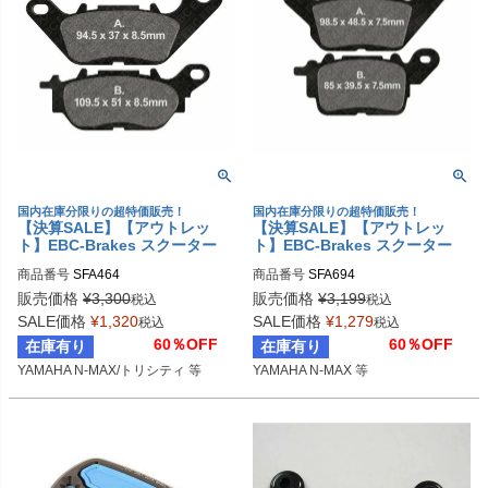
国内在庫分限りの超特価販売！
国内在庫分限りの超特価販売！
【決算SALE】【アウトレッ
【決算SALE】【アウトレッ
ト】EBC-Brakes スクーター
ト】EBC-Brakes スクーター
オーガニック パッド SFA シリ
オーガニック パッド SFA シリ
商品番号
SFA464
商品番号
SFA694
ーズ
ーズ フロント右側用
販売価格
¥
3,300
販売価格
¥
3,199
税込
税込
SALE価格
¥
1,320
SALE価格
¥
1,279
税込
税込
60％OFF
60％OFF
在庫有り
在庫有り
YAMAHA N-MAX/トリシティ 等
YAMAHA N-MAX 等