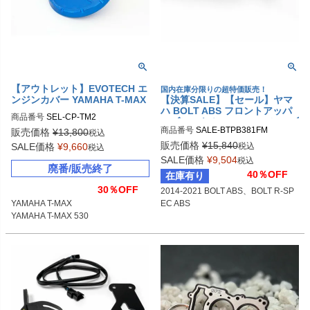
【アウトレット】EVOTECH エ
国内在庫分限りの超特価販売！
ンジンカバー YAMAHA T-MAX
【決算SALE】【セール】ヤマ
ハ BOLT ABS フロントアッパ
商品番号
SEL-CP-TM2
ーブレーキホース ステンレスブ
商品番号
SALE-BTPB381FM
販売価格
¥
13,800
ラック／ブラックホース SWAG
税込
E-LINE
販売価格
¥
15,840
税込
SALE価格
¥
9,660
税込
SALE価格
¥
9,504
税込
廃番/販売終了
40％OFF
在庫有り
30％OFF
2014-2021 BOLT ABS、BOLT R-SP
EC ABS
YAMAHA T-MAX

YAMAHA T-MAX 530