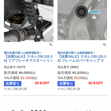
/ パニガーレV4 (2018-2024) / トライ
アンフ スピードトリプル (2023-202
4)

国内在庫分限りの超特価販売！
国内在庫分限りの超特価販売！
【決算SALE】テネレ700 (20-2
【決算SALE】テネレ700 (20-2
6) リアブレーキマスターシリン
6) フレームカバーキャップ ケ
ダーガード ケドー
ドー
商品番号
31079
商品番号
28901
販売価格
¥
6,000
販売価格
¥
1,320
税込
税込
SALE価格
¥
2,400
SALE価格
¥
528
税込
税込
60％OFF
60％OFF
在庫有り
在庫有り
テネレ700 20-26
テネレ700 20-26