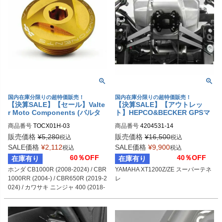
国内在庫分限りの超特価販売！
国内在庫分限りの超特価販売！
【決算SALE】【セール】Valte
【決算SALE】【アウトレッ
r Moto Components (バルタ
ト】HEPCO&BECKER GPSマ
ーモト） オイルフィラーキャッ
ウント YAMAHA XT1200Z/ZE
商品番号
TOCX01H-03
商品番号
4204531-14
プ ゴールド ホンダ / DUCATI /
スーパーテネレ
カワサキ / ヤマハ / トライアン
販売価格
¥
5,280
販売価格
¥
16,500
税込
税込
フ
SALE価格
¥
2,112
SALE価格
¥
9,900
税込
税込
60％OFF
40％OFF
在庫有り
在庫有り
ホンダ CB1000R (2008-2024) / CBR
YAMAHA XT1200Z/ZE スーパーテネ
1000RR (2004-) / CBR650R (2019-2
レ
024) / カワサキ ニンジャ 400 (2018-
2024) / ベルシス 650 (2006-2024) / Z
650 (2017-2024) / Z900 (2017-2024) 
/ DUCATI パニガーレV2 (2021-2024) 