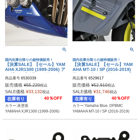
国内在庫分限りの超特価販売！
国内在庫分限りの超特価販売！
【決算SALE】【セール】YAM
【決算SALE】【セール】YAM
AHA XJR1300 (1999-2006) ア
AHA MT-10 / SP (2016-2019)
ンダースポイラー(ベリーパン)
ラジエーターサイドカバー ブル
商品番号
6530339
商品番号
6529617
未塗装 BODYSTYLE
ー BODYSTYLE
販売価格
¥
55,220
販売価格
¥
52,910
税込
税込
SALE価格
¥
33,132
SALE価格
¥
31,746
税込
税込
40％OFF
40％OFF
在庫有り
在庫有り
カラー:未塗装

カラー:Yamaha Blue, DPBMC

YAMAHA XJR1300 (1999-2006)
YAMAHA MT-10 / SP (2016-2019)