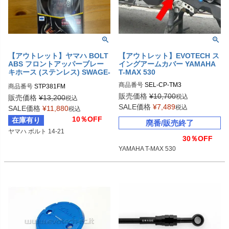
【アウトレット】ヤマハ BOLT
【アウトレット】EVOTECH ス
ABS フロントアッパーブレー
イングアームカバー YAMAHA
キホース (ステンレス) SWAGE-
T-MAX 530
LINE
商品番号
SEL-CP-TM3
商品番号
STP381FM
販売価格
¥
10,700
税込
販売価格
¥
13,200
税込
SALE価格
¥
7,489
税込
SALE価格
¥
11,880
税込
10％OFF
在庫有り
廃番/販売終了
ヤマハ ボルト 14-21
30％OFF
YAMAHA T-MAX 530