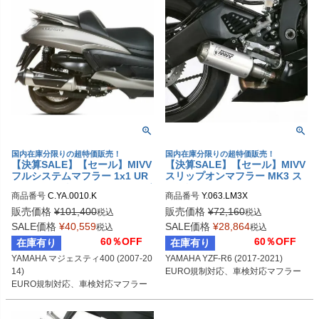
国内在庫分限りの超特価販売！
国内在庫分限りの超特価販売！
【決算SALE】【セール】MIVV
【決算SALE】【セール】MIVV
フルシステムマフラー 1x1 UR
スリップオンマフラー MK3 ス
BAN ステンレス YAMAHA マジ
テンレス YAMAHA YZF-R6 (20
商品番号
C.YA.0010.K
商品番号
Y.063.LM3X
ェスティ400 (2007-2014) | C.Y
17-2021) | Y.063.LM3X
A.0010.K
販売価格
¥
101,400
販売価格
¥
72,160
税込
税込
SALE価格
¥
40,559
SALE価格
¥
28,864
税込
税込
60％OFF
60％OFF
在庫有り
在庫有り
YAMAHA マジェスティ400 (2007-20
YAMAHA YZF-R6 (2017-2021)
14)
EURO規制対応、車検対応マフラー
EURO規制対応、車検対応マフラー