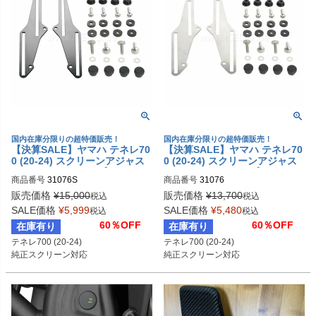
国内在庫分限りの超特価販売！
国内在庫分限りの超特価販売！
【決算SALE】ヤマハ テネレ70
【決算SALE】ヤマハ テネレ70
0 (20-24) スクリーンアジャス
0 (20-24) スクリーンアジャス
ターキット HLタイプ ウインド
ターキット HLタイプ ウインド
商品番号
31076S
商品番号
31076
シールドアダプター 31076S ケ
シールドアダプター 31076 ケ
ドー
ドー
販売価格
¥
15,000
販売価格
¥
13,700
税込
税込
SALE価格
¥
5,999
SALE価格
¥
5,480
税込
税込
60％OFF
60％OFF
在庫有り
在庫有り
テネレ700 (20-24)
テネレ700 (20-24)
純正スクリーン対応
純正スクリーン対応