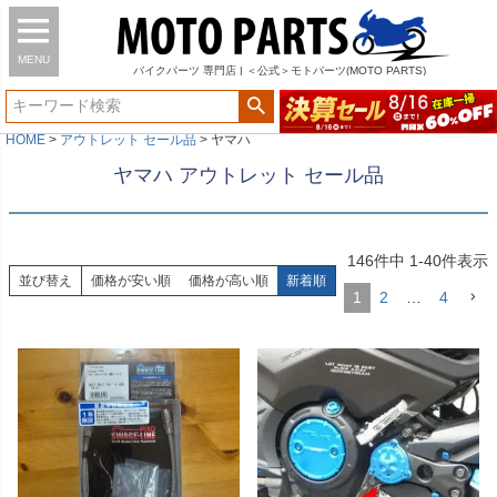
MENU
バイク
パーツ
専門店 | ＜公式＞モトパーツ(MOTO PARTS)
HOME
アウトレット セール品
ヤマハ
ヤマハ アウトレット セール品
146
件中
1
-
40
件表示
並び替え
価格が安い順
価格が高い順
新着順
1
2
…
4