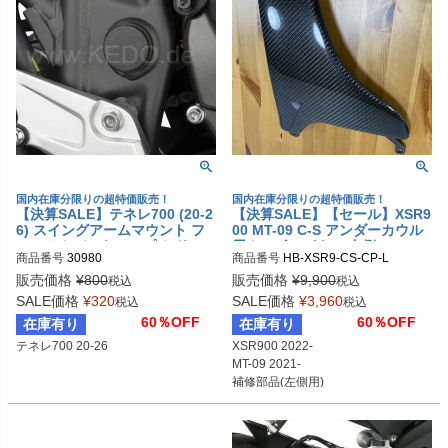
国内在庫分限りの超特価販売！
国内在庫分限りの超特価販売！
【決算SALE】テネレ700 (20-2
【決算SALE】【セール】XSR9
6) スイングアームマウント フ
00 MT-09 C-S アンダーカウル
レームカバーキャップ ケドー
用カーボンパネル 左側 HooBu
商品番号
30980
商品番号
HB-XSR9-CS-CP-L
e
販売価格
¥
800
販売価格
¥
9,900
税込
税込
SALE価格
¥
320
SALE価格
¥
3,960
税込
税込
60％OFF
60％OFF
在庫有り
在庫有り
テネレ700 20-26
XSR900 2022-

MT-09 2021-

補修部品(左側用)