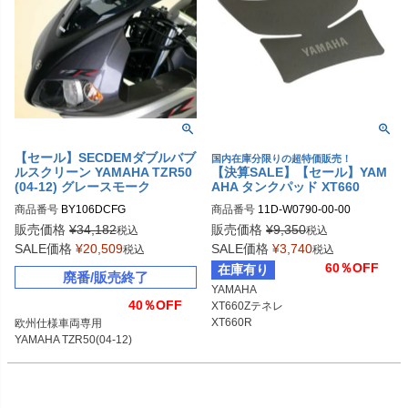
【セール】SECDEMダブルバブ
国内在庫分限りの超特価販売！
ルスクリーン YAMAHA TZR50
【決算SALE】【セール】YAM
(04-12) グレースモーク
AHA タンクパッド XT660
商品番号
BY106DCFG
商品番号
11D-W0790-00-00
販売価格
¥
34,182
販売価格
¥
9,350
税込
税込
SALE価格
¥
20,509
SALE価格
¥
3,740
税込
税込
60％OFF
在庫有り
廃番/販売終了
YAMAHA

40％OFF
XT660Zテネレ

XT660R

欧州仕様車両専用

XT660X
YAMAHA TZR50(04-12)