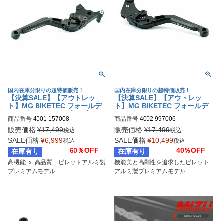
国内在庫分限りの超特価販売！
国内在庫分限りの超特価販売！
【決算SALE】【アウトレッ
【決算SALE】【アウトレッ
ト】MG BIKETEC フォールデ
ト】MG BIKETEC フォールデ
ィング アジャスタブル ブレー
ィング アジャスタブル クラッ
商品番号
4001 157008
商品番号
4002 997006
キレバー ブラック DUCATI/KT
チレバー ブラック SUZUKI / Y
M
AMAHA / アプリリア
販売価格
¥
17,499
販売価格
¥
17,499
税込
税込
SALE価格
¥
6,999
SALE価格
¥
10,499
税込
税込
60％OFF
40％OFF
在庫有り
在庫有り
高機能 ｘ 高品質　ビレットアルミ製
機能美と高剛性を追求したビレット
プレミアムモデル
アルミ製プレミアムモデル