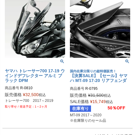
ヤマハ トレーサー700 17-19 ウ
国内在庫分限りの超特価販売！
インドデフレクター アルミ ブ
【決算SALE】【セール】ヤマ
ラック DPM
ハ MT-09 17-20 リアフェンダ
ー アルミ ブラック DPM
商品番号
R-0810
商品番号
R-0795
販売価格
¥
32,500
税込
販売価格
¥
31,500
税込
トレーサー700　2017～2019
SALE価格
¥
15,749
税込
1～2ヶ月
50％OFF
在庫有り
MT-09 2017～2020

※在庫限りのセール品