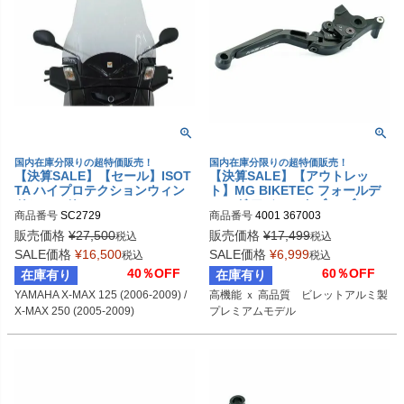
国内在庫分限りの超特価販売！
国内在庫分限りの超特価販売！
【決算SALE】【セール】ISOT
【決算SALE】【アウトレッ
TA ハイプロテクションウィン
ト】MG BIKETEC フォールデ
ドシールド YAMAHA X-MAX 1
ィング アジャスタブル ブレー
商品番号
SC2729
商品番号
4001 367003
25 (2006-2009) / X-MAX 250
キレバー ブラック 4001 36700
(2005-2009)
3
販売価格
¥
27,500
販売価格
¥
17,499
税込
税込
SALE価格
¥
16,500
SALE価格
¥
6,999
税込
税込
40％OFF
60％OFF
在庫有り
在庫有り
YAMAHA X-MAX 125 (2006-2009) / 
高機能 ｘ 高品質　ビレットアルミ製
X-MAX 250 (2005-2009)
プレミアムモデル