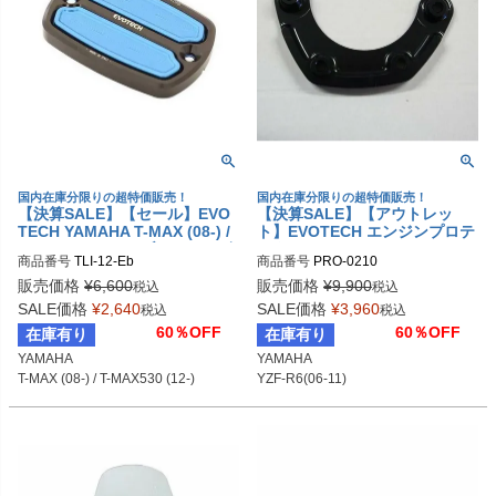
国内在庫分限りの超特価販売！
国内在庫分限りの超特価販売！
【決算SALE】【セール】EVO
【決算SALE】【アウトレッ
TECH YAMAHA T-MAX (08-) /
ト】EVOTECH エンジンプロテ
T-MAX530 ('12-) ブレーキリザ
クター YZF-R6(06-11)
商品番号
TLI-12-Eb
商品番号
PRO-0210
ーバーキャップ ブルー
販売価格
¥
6,600
販売価格
¥
9,900
税込
税込
SALE価格
¥
2,640
SALE価格
¥
3,960
税込
税込
60％OFF
60％OFF
在庫有り
在庫有り
YAMAHA

YAMAHA

T-MAX (08-) / T-MAX530 (12-)
YZF-R6(06-11)