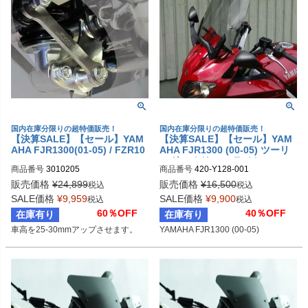
国内在庫分限りの超特価販売！
国内在庫分限りの超特価販売！
【決算SALE】【セール】YAM
【決算SALE】【セール】YAM
AHA FJR1300(01-05) / FZR10
AHA FJR1300 (00-05) ツーリ
00(89-95) / YZF-R6(06-) / KAW
ング スクリーン ライトティン
商品番号
3010205
商品番号
420-Y128-001
ASAKI Z300 (15-) ハイアップ
ト Powerbronze
キット MIZU
販売価格
¥
24,899
販売価格
¥
16,500
税込
税込
SALE価格
¥
9,959
SALE価格
¥
9,900
税込
税込
60％OFF
40％OFF
在庫有り
在庫有り
車高を25-30mmアップさせます。
YAMAHA FJR1300 (00-05)