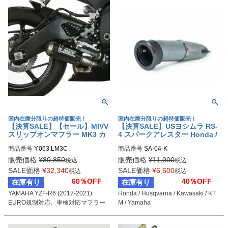
国内在庫分限りの超特価販売！
国内在庫分限りの超特価販売！
【決算SALE】【セール】MIVV
【決算SALE】USヨシムラ RS-
スリップオンマフラー MK3 カ
4 スパークアレスター Honda /
ーボン YAMAHA YZF-R6 (2017
Husqvarna / Kawasaki / KTM
商品番号
Y.063.LM3C
商品番号
SA-04-K
-2021) | Y.063.LM3C
/ Yamaha
販売価格
¥
80,850
販売価格
¥
11,000
税込
税込
SALE価格
¥
32,340
SALE価格
¥
6,600
税込
税込
60％OFF
40％OFF
在庫有り
在庫有り
YAMAHA YZF-R6 (2017-2021)
Honda / Husqvarna / Kawasaki / KT
EURO規制対応、車検対応マフラー
M / Yamaha