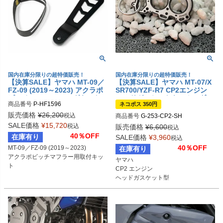
国内在庫分限りの超特価販売！
国内在庫分限りの超特価販売！
【決算SALE】ヤマハ MT-09／
【決算SALE】ヤマハ MT-07/X
FZ-09 (2019～2023) アクラポ
SR700/YZF-R7 CP2エンジン
ビッチ フィッティングキット
ヘッドガスケットキーホルダー
商品番号
P-HF1596
ネコポス 350円
デイスアグリー(DisagrEE)
販売価格
¥
26,200
税込
商品番号
G-253-CP2-SH

SALE価格
¥
15,720
税込
販売価格
¥
6,600
税込
40％OFF
在庫有り
SALE価格
¥
3,960
税込
40％OFF
MT-09／FZ-09 (2019～2023)

在庫有り
アクラポビッチマフラー用取付キッ
ヤマハ

ト
CP2 エンジン

ヘッドガスケット型
