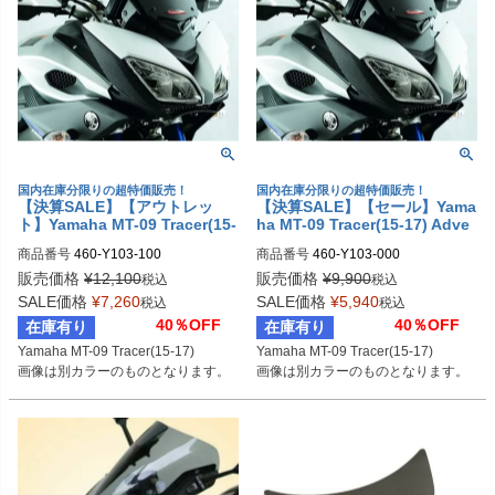
国内在庫分限りの超特価販売！
国内在庫分限りの超特価販売！
【決算SALE】【アウトレッ
【決算SALE】【セール】Yama
ト】Yamaha MT-09 Tracer(15-
ha MT-09 Tracer(15-17) Adve
17) Adventure Sport スクリー
nture Sport スクリーン クリア
商品番号
460-Y103-100
商品番号
460-Y103-000
ン イリジウムシルバー PowerB
PowerBronze
ronze
販売価格
¥
12,100
販売価格
¥
9,900
税込
税込
SALE価格
¥
7,260
SALE価格
¥
5,940
税込
税込
40％OFF
40％OFF
在庫有り
在庫有り
Yamaha MT-09 Tracer(15-17)

Yamaha MT-09 Tracer(15-17)

画像は別カラーのものとなります。
画像は別カラーのものとなります。