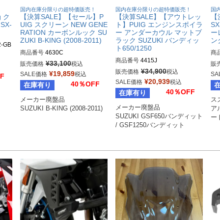
！
国内在庫分限りの超特価販売！
国内在庫分限りの超特価販売！
国
g ク
【決算SALE】【セール】P
【決算SALE】【アウトレッ
【
SX-
UIG スクリーン NEW GENE
ト】PUIG エンジンスポイラ
SX
RATION カーボンルック SU
ー アンダーカウル マットブ
ー
ZUKI B-KING (2008-2011)
ラック SUZUKI バンディッ
ン
2-GB
ト650/1250
商品番号
4630C
商
商品番号
4415J
R
¥
33,100
販売価格
税込
販
¥
34,900
販売価格
税込
¥
19,859
SALE価格
税込
SA
F
¥
20,939
SALE価格
税込
40％OFF
在庫有り
40％OFF
在庫有り
メーカー廃盤品

スズ
メーカー廃盤品

SUZUKI B-KING (2008-2011)
ア
SUZUKI GSF650バンディット 
ー
/ GSF1250バンディット