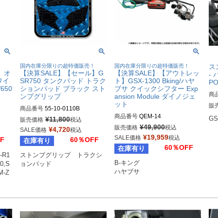
！
国内在庫分限りの超特価販売！
国内在庫分限りの超特価販売！
スズ
】オ
【決算SALE】【セール】G
【決算SALE】【アウトレッ
-
ワイ
SR750 タンクパッド トラク
ト】GSX-1300 Bking/ハヤ
P
650
ションパッド ブラック スト
ブサ クイックシフター Exp
商
ンプグリップ
ansion Module ダイノジェ
48
ット
販
商品番号
55-10-0110B

商品番号
QEM-14

¥
11,800
GS
販売価格
税込
Biker's型番：674227

¥
49,900
販売価格
税込
¥
4,720
SALE価格
税込
DragSpecialities型番：1601-03
Drag型番：4320-1808
¥
19,959
SALE価格
税込
F
60％OFF
在庫有り
36
60％OFF
在庫有り
-R1
ストンプグリップ　トラクシ
B-キング

0,S
ョンパッド
ハヤブサ
M-Z