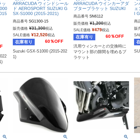
ラッ
ARRACUDA ウィンドシール
ARRACUDA ウインカーアダ
ン
000
ド AEROSPORT SUZUKI G
プターブラケット SUZUKI
ェ
2015
SX-S1000 (2015-2021)
I 
商品番号
SN6112
商品番号
SG1300-15
商
¥
1,200
販売価格
税込
¥
31,300
販売価格
税込
販
¥
479
SALE価格
税込
¥
12,520
SALE価格
税込
SA
60％OFF
在庫有り
60％OFF
在庫有り
F
汎用ウィンカーとの交換時に
Suzuki GSX-S1000 (2015-202
SU
マウント部の隙間を埋めるブ
2022
1)
ラケット
1)