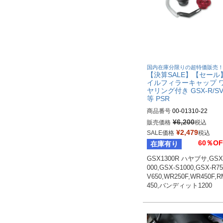
国内在庫分限りの超特価販売
【決算SALE】【セール
イルフィラーキャップ 
ヤリング付き GSX-R/SV
等 PSR
商品番号
00-01310-22
¥
6,200
販売価格
税込
¥
2,479
SALE価格
税込
60％OF
在庫有り
GSX1300R ハヤブサ,GSX
000,GSX-S1000,GSX-R75
V650,WR250F,WR450F,R
450,バンディット1200