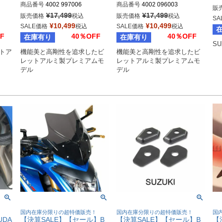
商品番号
4002 997006
商品番号
4002 096003
販
¥
17,499
¥
17,499
販売価格
税込
販売価格
税込
SA
¥
10,499
¥
10,499
SALE価格
税込
SALE価格
税込
F
40％OFF
40％OFF
在庫有り
在庫有り
SU
ットア
機能美と高剛性を追求したビ
機能美と高剛性を追求したビ
レットアルミ製プレミアムモ
レットアルミ製プレミアムモ
デル
デル
！
国内在庫分限りの超特価販売！
国内在庫分限りの超特価販売！
国
UDA
【決算SALE】【セール】B
【決算SALE】【セール】B
【