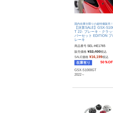
国内在庫分限りの超特価販売
【決算SALE】GSX-S10
T 22- ブレーキ・クラ
バーセット EDITION 
レーキ
商品番号
SEL-HE1765

HE1765-SW：ブラック/ブ
¥
32,400
販売価格
税込
ク

¥
16,199
SALE価格
税込
HE1765-TI：ブラック/チタン
50％OF
在庫有り
HE1765-RT：ブラック/レッ
HE1765-BL：ブラック/ブル
GSX-S1000GT

HE1765-GO：ブラック/ゴー
2022～
HE1765-SI：ブラック/シル
HE1765-OR：ブラック/オレ