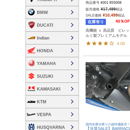
商品番号
4001 855008
¥
17,499
販売価格
税込
BMW
¥
10,499
SALE価格
税込
40％OF
在庫有り
DUCATI
高機能 ｘ 高品質　ビレ
ルミ製プレミアムモデル
Indian
4.00
HONDA
YAMAHA
SUZUKI
KAWASAKI
KTM
VESPA
国内在庫分限りの超特価販売
HUSQVARNA
【決算SALE】BARRAC