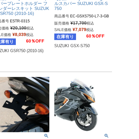
バープレートホルダー フ
ルスカバー SUZUKI GSX-S
ンダーレスキット SUZUK
750
GSR750 (2010-16)
商品番号
EC-GSXS750-L7-3-GB
品番号
ESTR-0315
R

¥
17,700
販売価格
税込
gbr_EC-GSXS750-L7-3-GBR
¥
20,100
売価格
税込
¥
7,079
SALE価格
税込
¥
8,039
LE価格
税込
60％OFF
在庫有り
60％OFF
在庫有り
SUZUKI GSX-S750
ZUKI GSR750 (2010-16)