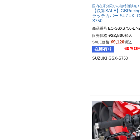
国内在庫分限りの超特価販売
【決算SALE】GBRacin
ラッチカバー SUZUKI G
S750
商品番号
EC-GSXS750-L7-
R

¥
22,800
販売価格
税込
gbr_EC-GSXS750-L7-2-GB
¥
9,120
SALE価格
税込
60％OF
在庫有り
SUZUKI GSX-S750