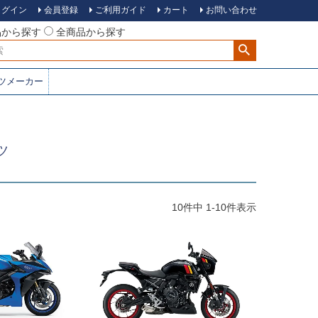
ログイン
会員登録
ご利用ガイド
カート
お問い合わせ
品から探す
全商品から探す
ツメーカー
ツ
10
件中
1
-
10
件表示