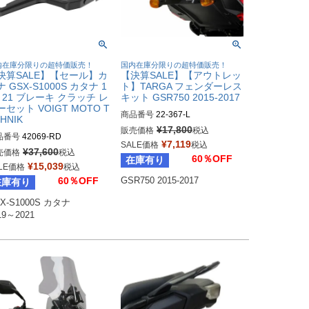
内在庫分限りの超特価販売！
国内在庫分限りの超特価販売！
決算SALE】【セール】カ
【決算SALE】【アウトレッ
 GSX-S1000S カタナ 1
ト】TARGA フェンダーレス
～21 ブレーキ クラッチ レ
キット GSR750 2015-2017
ーセット VOIGT MOTO T
商品番号
22-367-L

HNIK
¥
17,800
販売価格
税込
品番号
42069-RD
DRAG型番：2030-1038
¥
7,119
SALE価格
税込
¥
37,600
売価格
税込
60％OFF
在庫有り
¥
15,039
LE価格
税込
60％OFF
GSR750 2015-2017
在庫有り
X-S1000S カタナ

19～2021