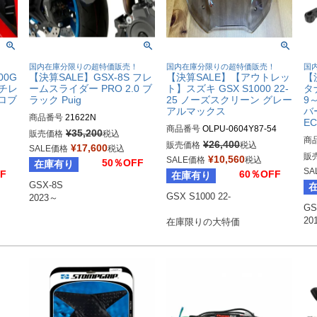
！
国内在庫分限りの超特価販売！
国内在庫分限りの超特価販売！
国
00G
【決算SALE】GSX-8S フレ
【決算SALE】【アウトレッ
【
ッチレ
ームスライダー PRO 2.0 ブ
ト】スズキ GSX S1000 22-
タナ
プロブ
ラック Puig
25 ノーズスクリーン グレー
9
アルマックス
バ
商品番号
21622N
EC
商品番号
OLPU-0604Y87-54
¥
35,200
販売価格
税込
商
ラッ
¥
26,400
販売価格
税込
¥
17,600
SALE価格
税込
販
¥
10,560
SALE価格
税込
50％OFF
在庫有り


SA
F
60％OFF
在庫有り
ド

GSX-8S

ー

GSX S1000 22-

ルド

GS
バー

20
在庫限りの大特価
ンジ
