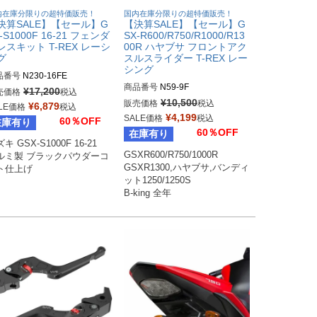
内在庫分限りの超特価販売！
国内在庫分限りの超特価販売！
決算SALE】【セール】G
【決算SALE】【セール】G
-S1000F 16-21 フェンダ
SX-R600/R750/R1000/R13
レスキット T-REX レーシ
00R ハヤブサ フロントアク
グ
スルスライダー T-REX レー
シング
品番号
N230-16FE

商品番号
¥
17,200
売価格
税込
¥
10,500
販売価格
税込
¥
6,879
LE価格
税込
¥
4,199
SALE価格
税込
60％OFF
在庫有り
60％OFF
在庫有り
キ GSX-S1000F 16-21

GSXR600/R750/1000R 

ルミ製 ブラックパウダーコ
GSXR1300,ハヤブサ,バンディ
ト仕上げ
ット1250/1250S

B-king 全年