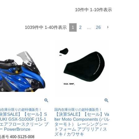
10
件中
1
-
10
件表示
1039
件中
1
-
40
件表示
1
2
…
26
内在庫分限りの超特価販売！
国内在庫分限りの超特価販売！
決算SALE】【セール】S
【決算SALE】【セール】Va
UKI GSX-S1000F (15-1
lter Moto Components (バル
) エアフロースクリーン ブ
ターモト） レーシングシー
 PowerBronze
トフォーム アプリリア / ス
ズキ / カワサキ
品番号
400-S125-008