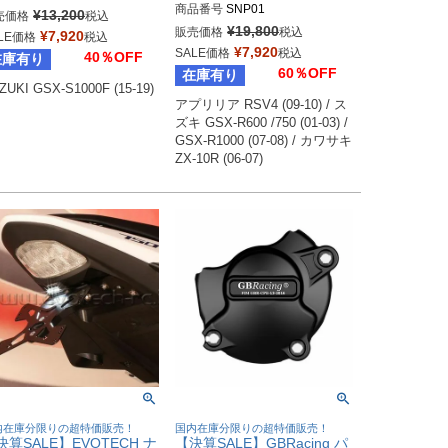
商品番号
SNP01
¥
13,200
売価格
税込
¥
19,800
販売価格
税込
¥
7,920
LE価格
税込
¥
7,920
SALE価格
税込
40％OFF
在庫有り
60％OFF
在庫有り
ZUKI GSX-S1000F (15-19)
アプリリア RSV4 (09-10) / ス
ズキ GSX-R600 /750 (01-03) / 
GSX-R1000 (07-08) / カワサキ 
内在庫分限りの超特価販売！
国内在庫分限りの超特価販売！
決算SALE】EVOTECH ナ
【決算SALE】GBRacing パ