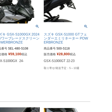
キ GSX-S1000GX 2024
スズキ GSX-S1000 GTフェ
 パワーブレードスクリーン
ンダーエミリネーター POW
OWERBRONZE
ERBRONZE
品番号
SEL-480-S108

商品番号
500-S118

0-S108
¥
59,100
¥
28,800
売価格
税込
販売価格
税込
X-S1000GX  24-
GSX-S1000GT 22-23
5～10週