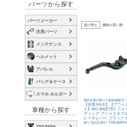
パーツから探す
並び替え
価格が安い順
汎用パーツ
メンテナンス
ヘルメット
アパレル
バッグ＆ケース
スマホ ホルダー
国内在庫分限りの超特価販売
【決算SALE】【アウト
車種から探す
ト】MG BIKETEC フ
ディング アジャスタブル
レーキレバー ブラック 
W / SUZUKI / TRIUMPH
TRIUMPH