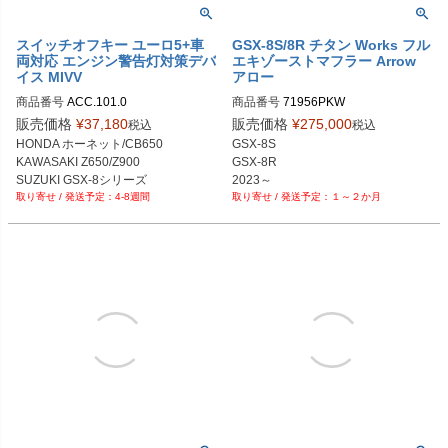
スイッチオフキー ユーロ5+車
GSX-8S/8R チタン Works フル
両対応 エンジン警告灯対策デバ
エキゾーストマフラー Arrow
イス MIVV
アロー
商品番号
ACC.101.0

商品番号
71956PKW
WRS
販売価格
¥
37,180
販売価格
¥
275,000
税込
税込
HONDA ホーネット/CB650

GSX-8S

KAWASAKI Z650/Z900

GSX-8R

SUZUKI GSX-8シリーズ

2023～
4-8週間
１～２か月
YAMAHA MT-09-XSR900

KTM 125/390 DUKE

TRIUMPH トライデント等