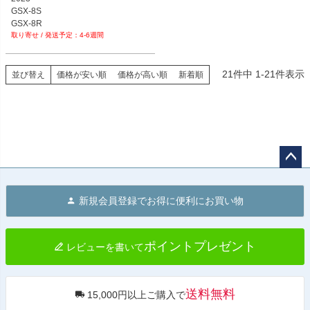
GSX-8S

GSX-8R
4-6週間
21
件中
1
-
21
件表示
並び替え
価格が安い順
価格が高い順
新着順
ペー
ジト
新規会員登録でお得に便利にお買い物
ップ
へ
ポイントプレゼント
レビューを書いて
送料無料
15,000円以上ご購入で