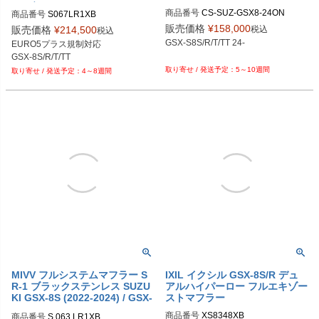
(ミヴ)
商品番号
CS-SUZ-GSX8-24ON

商品番号
S067LR1XB

S.067.LR1XB
販売価格
¥
158,000
税込
販売価格
¥
214,500
税込
GSX-S8S/R/T/TT 24-

EURO5プラス規制対応

GSX-8S/R/T/TT
5～10週間
4～8週間
MIVV フルシステムマフラー S
IXIL イクシル GSX-8S/R デュ
R-1 ブラックステンレス SUZU
アルハイパーロー フルエキゾー
KI GSX-8S (2022-2024) / GSX-
ストマフラー
8R (2024)
商品番号
XS8348XB
商品番号
S.063.LR1XB