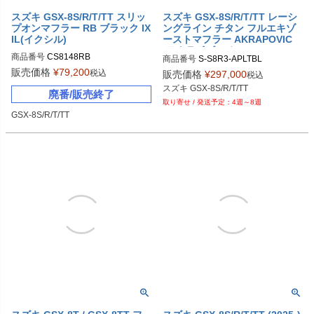
スズキ GSX-8S/R/T/TT スリッ
スズキ GSX-8S/R/T/TT レーシ
プオンマフラー RB ブラック IX
ングライン チタン フルエキゾ
IL(イクシル)
ーストマフラー AKRAPOVIC
(アクラポビッチ)
商品番号
CS8148RB
商品番号
S-S8R3-APLTBL
販売価格
¥
79,200
税込
販売価格
¥
297,000
税込
スズキ GSX-8S/R/T/TT
廃番/販売終了
4週～8週
GSX-8S/R/T/TT