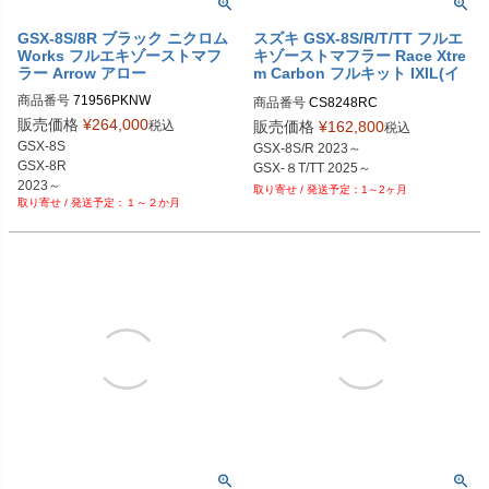
GSX-8S/8R ブラック ニクロム
スズキ GSX-8S/R/T/TT フルエ
Works フルエキゾーストマフ
キゾーストマフラー Race Xtre
ラー Arrow アロー
m Carbon フルキット IXIL(イ
クシル)
商品番号
71956PKNW
商品番号
CS8248RC
販売価格
¥
264,000
税込
販売価格
¥
162,800
税込
GSX-8S

GSX-8S/R 2023～

GSX-8R

GSX-８T/TT 2025～
2023～
1～2ヶ月
１～２か月