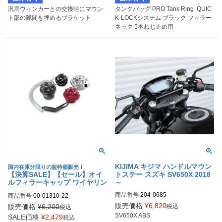
汎用ウィンカーとの交換時にマウン
タンクバッグ PRO Tank Ring  QUIC
ト部の隙間を埋めるブラケット
K-LOCKシステム ブラック フィラー
ネック 5本ねじ止め用

KIJIMA キジマ ハンドルマウン
国内在庫分限りの超特価販売！
【決算SALE】【セール】オイ
トステー スズキ SV650X 2018
ルフィラーキャップ ワイヤリン
～
グ付き GSX-R/SV650 等 PSR
商品番号
204-0685
商品番号
00-01310-22
販売価格
¥
6,820
税込
販売価格
¥
6,200
税込
SV650X ABS

SALE価格
¥
2,479
税込