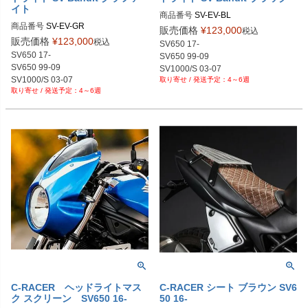
イト
商品番号
SV-EV-BL

商品番号
SV-EV-GR

SKU: MA01402-8780B

販売価格
¥
123,000
税込
SKU: MA01402-8780G

https://motodemic.com/shop/sv650-l
販売価格
¥
123,000
税込
SV650 17-

https://motodemic.com/shop/sv650-l
ed-headlight-upgrade/
SV650 17-

SV650 99-09

ed-headlight-upgrade/
SV650 99-09

SV1000/S 03-07

SV1000/S 03-07

4～6週
Bandit1200/S 01-05

4～6週
Bandit1200/S 01-05

C-RACER ヘッドライトマス
C-RACER シート ブラウン SV6
ク スクリーン SV650 16-
50 16-