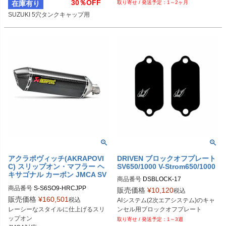
30％OFF
在庫有り
1～2ヶ月
SUZUKI 5穴タンクキャップ用
アクラポヴィッチ(AKRAPOVI
DRIVEN ブロックオフプレート
C) スリップオン・マフラー ヘ
SV650/1000 V-Strom650/1000
キサゴナル カーボン JMCA SV
商品番号
DSBLOCK-17

650ABS
商品番号
S-S6SO9-HRCJPP
販売価格
¥
10,120
税込
B型番：576985

販売価格
¥
160,501
税込
AIシステム(2次エアシステム)のキャ
D型番：0930-0109
ンセル用ブロックオフプレート
レーシーなスタイルに仕上げるスリ
ップオン

1～3週