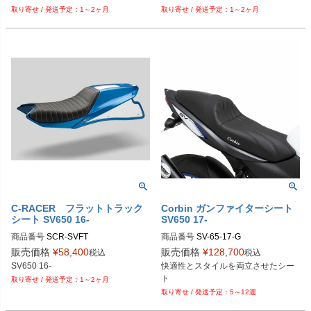
1～2ヶ月
1～2ヶ月
C-RACER フラットトラック
Corbin ガンファイターシート
シート SV650 16-
SV650 17-
商品番号
商品番号
SV-65-17-G
販売価格
¥
58,400
販売価格
¥
128,700
税込
税込
快適性とスタイルを両立させたシー
1～2ヶ月
5～12週