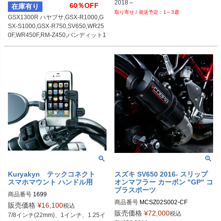
2018～
60％OFF
在庫有り
1～3週
GSX1300R ハヤブサ,GSX-R1000,G
SX-S1000,GSX-R750,SV650,WR25
0F,WR450F,RM-Z450,バンディット1
200
Kuryakyn テックコネクト
スズキ SV650 2016- スリップ
スマホマウント ハンドル用
オンマフラー カーボン "GP" コ
ブラスポーツ
商品番号
1699

商品番号
MCSZ02S002-CF
販売価格
¥
16,100
税込
kuryakyn（クリアキン）
販売価格
¥
72,000
税込
7/8インチ(22mm)、1インチ、1.25イ