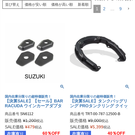
並び替え
価格が安い順
価格が高い順
新着順
1
2
…
9
国内在庫分限りの超特価販売！
国内在庫分限りの超特価販売！
【決算SALE】【セール】BAR
【決算SALE】タンクバッグリ
RACUDA ウインカーアダプタ
ング PROタンクリング クイッ
ーブラケット SUZUKI
クロック フィラーネック スズ
商品番号
SN6112
商品番号
TRT-00-787-12500-B

キ 5本ねじ止め用SW-MOTECH
TRT.00.787.12500/B	

販売価格
¥
1,200
販売価格
¥
9,000
税込
税込
SALE価格
¥
479
SALE価格
¥
5,399
税込
税込
60％OFF
40％OFF
在庫有り
在庫有り