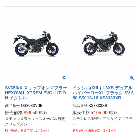
SV650/X スリップオンマフラー
イクシル(IXIL) L3XB デュアル
HEXOVAL XTREM EVOLUTIO
ハイパーローXL ブラック SV 6
N イクシル
50 S/X 16-18 XS8333XB
商品番号
OS8033VSE

商品番号
XS8333XB

販売価格
¥
96,500
販売価格
¥
105,000
税込
税込
M型番：OS8033VSE

M型番：XS8333XB

ステンレス製ヘックスオーバル形状
ステンレス製デュアルタイプマフラ
EU型番：ixil_OS_8033_VSE
EU型番：ixil_XS_8333_XB
スリップオン
ー
1～2ヶ月
1～2ヶ月