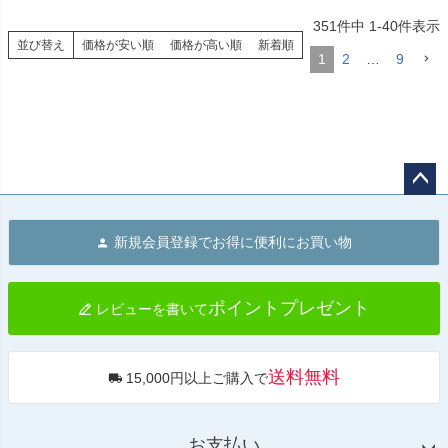
351
件中
1
-
40
件表示
並び替え
価格が安い順
価格が高い順
新着順
1
2
…
9
ペー
ジト
新規会員登録でお得に便利にお買い物
ップ
へ
ポイントプレゼント
レビューを書いて
送料無料
15,000円以上ご購入で
お支払い