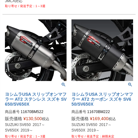
JMCA対応
1～3週
ヨシムラUSA スリップオンマフ
ヨシムラUSA スリップオンマフ
ラー AT2 ステンレス スズキ SV
ラー AT2 カーボン スズキ SV6
650/SV650X
50/SV650X
商品番号
11670BM522
商品番号
11670BM222
販売価格
¥
130,500
販売価格
¥
169,400
税込
税込
SUZUKI SV650  2017～

SUZUKI SV650  2017～

SV650X  2019～
SV650X  2019～
1～3週
納期未定