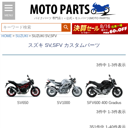
MENU
バイク
パーツ
専門店 | ＜公式＞モトパーツ(MOTO PARTS)
HOME
SUZUKI
SUZUKI SV,SFV
スズキ SV,SFV カスタムパーツ
3
件中
1
-
3
件表示
SV650
SV1000
SFV600 400 Gradius
3
件中
1
-
3
件表示
351
件中
1
-
40
件表示