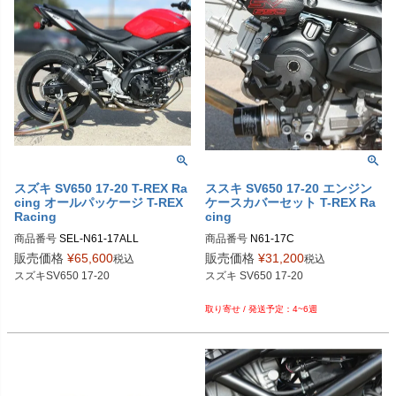
スズキ SV650 17-20 T-REX Ra
ススキ SV650 17-20 エンジン
cing オールパッケージ T-REX
ケースカバーセット T-REX Ra
Racing
cing
商品番号
商品番号
N61-17C

販売価格
¥
65,600
販売価格
¥
31,200
税込
税込
スズキSV650 17-20

スズキ SV650 17-20

4~6週