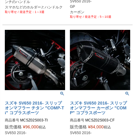
SV650 2016-

ンチのハンドル

GP

スマホなどのホルダーとハンドルク
1～3週
ランプのセット
5～10週
スズキ SV650 2016- スリップ
スズキ SV650 2016- スリップ
オンマフラー チタン "COMP-T
オンマフラー カーボン "COM
i" コブラスポーツ
P" コブラスポーツ
商品番号
MCSZ02S003-TI
商品番号
MCSZ02S003-CF
販売価格
¥
96,000
販売価格
¥
84,000
税込
税込
SV650 2016-

SV650 2016-
