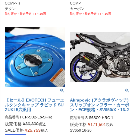
COMP-Ti

COMP

5～10週
5～10週
【セール】EVOTECH フューエ
Akrapovic (アクラポヴィッチ)
ルタンクキャップ ラピッド SU
スリップオンマフラー・カーボ
ZUKI 5穴汎用
ン・ECE規格・SV650/X・16-2
0
商品番号
FCR-SU2-Eb-Si-Rg
商品番号
S-S6SO9-HRC-1

販売価格
¥
36,800
税込
販売価格
¥
171,501
税込
SALE価格
¥
25,759
税込
SV650 16-20