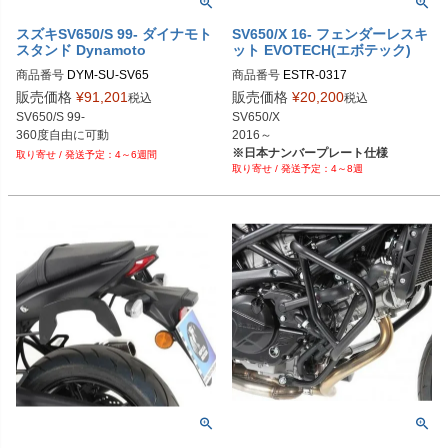
スズキSV650/S 99- ダイナモト
SV650/X 16- フェンダーレスキ
スタンド Dynamoto
ット EVOTECH(エボテック)
商品番号
DYM-SU-SV65

商品番号
ESTR-0317
販売価格
¥
91,201
販売価格
¥
20,200
税込
税込
SV650/S 99-

SV650/X

※日本ナンバープレート仕様
4～6週間
4～8週