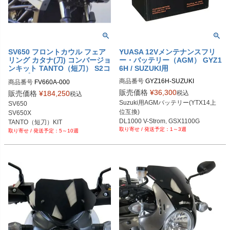
SV650 フロントカウル フェア
YUASA 12Vメンテナンスフリ
リング カタナ(刀) コンバージョ
ー・バッテリー（AGM） GYZ1
ンキット TANTO（短刀） S2コ
6H / SUZUKI用
ンセプト
商品番号
GYZ16H-SUZUKI

商品番号
FV660A-000

メーカー型番：YUAM716GH
メーカー： FV660A.000

販売価格
¥
36,300
税込
販売価格
¥
184,250
税込
ユーロコム：s2_FV660_000
Suzuki用AGMバッテリー(YTX14上
SV650

位互換)

SV650X

DL1000 V-Strom, GSX1100G

TANTO（短刀）KIT
1～3週
SV1000S, AN650 Burgman

5～10週