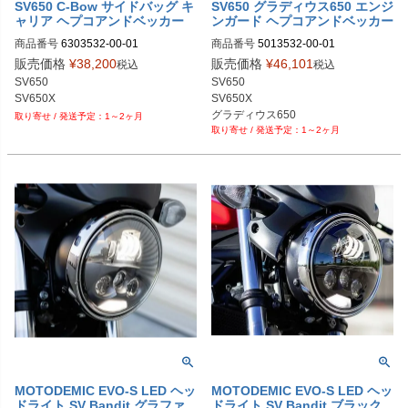
SV650 C-Bow サイドバッグ キ
SV650 グラディウス650 エンジ
ャリア ヘプコアンドベッカー
ンガード ヘプコアンドベッカー
商品番号
6303532-00-01

商品番号
5013532-00-01

プロト：6303532-0001

メーカー品番：5013532 00 01

販売価格
¥
38,200
販売価格
¥
46,101
税込
税込
メーカー：6303532 00 01
SV650

SV650

SV650X

グラディウス650
1～2ヶ月
1～2ヶ月
MOTODEMIC EVO-S LED ヘッ
MOTODEMIC EVO-S LED ヘッ
ドライト SV Bandit グラファ
ドライト SV Bandit ブラック