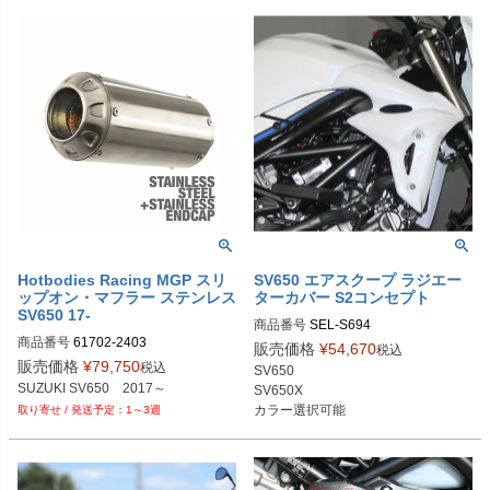
Hotbodies Racing MGP スリ
SV650 エアスクープ ラジエー
ップオン・マフラー ステンレス
ターカバー S2コンセプト
SV650 17-
商品番号
SEL-S694

商品番号
61702-2403

ホワイト：S694-WHITE

販売価格
¥
54,670
税込
ブラック：S694-BLACK

販売価格
¥
79,750
税込
SV650

Drag型番：1811-3387
ブルー：S694-BLUE

SUZUKI SV650　2017～
SV650X

レッド：S694-RED
カラー選択可能
1～3週