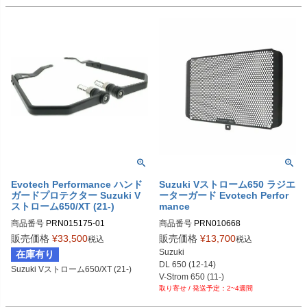
Evotech Performance ハンド
Suzuki Vストローム650 ラジエ
ガードプロテクター Suzuki V
ーターガード Evotech Perfor
ストローム650/XT (21-)
mance
商品番号
PRN015175-01
商品番号
PRN010668

PRN010668-01

販売価格
¥
33,500
販売価格
¥
13,700
税込
税込
PRN010668-02

Suzuki

在庫有り
PRN010668-03

DL 650 (12-14)

Suzuki Vストローム650/XT (21-)
PRN010668-04

V-Strom 650 (11-)

PRN010668-05

2~4週間
V-Strom 650XT (17-)
PRN010668-06
