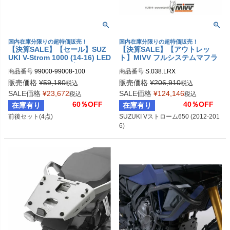
国内在庫分限りの超特価販売！
国内在庫分限りの超特価販売！
【決算SALE】【セール】SUZ
【決算SALE】【アウトレッ
UKI V-Strom 1000 (14-16) LED
ト】MIVV フルシステムマフラ
ウインカーセット(4個) SUZUKI
ー 2x1 SPEED EDGE ステンレ
商品番号
99000-99008-100
商品番号
S.038.LRX
(スズキ純正部品)
ス SUZUKI Vストローム 650 (2
012-2016) | S.038.LRX
販売価格
¥
59,180
販売価格
¥
206,910
税込
税込
SALE価格
¥
23,672
SALE価格
¥
124,146
税込
税込
60％OFF
40％OFF
在庫有り
在庫有り
前後セット(4点)
SUZUKI Vストローム650 (2012-201
6)