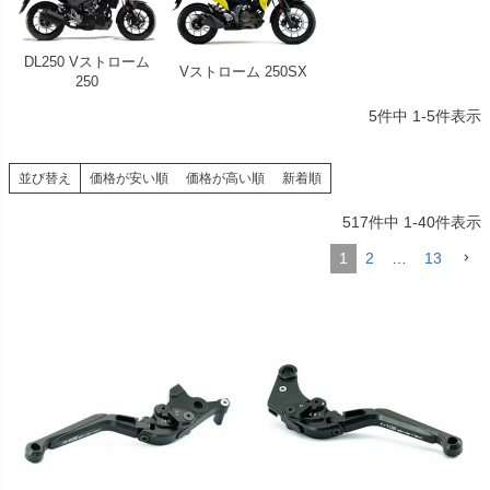
DL250 Vストローム
Vストローム 250SX
250
5
件中
1
-
5
件表示
並び替え
価格が安い順
価格が高い順
新着順
517
件中
1
-
40
件表示
1
2
…
13