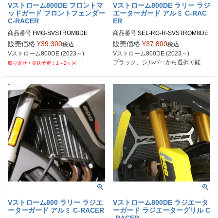
Vストローム800DE フロントマ
Vストローム800DE ラリー ラジ
ッドガード フロントフェンダー
エーターガード アルミ C-RAC
C-RACER
ER
商品番号
FMG-SVSTROM8DE
商品番号
SEL-RG-R-SVSTROM8DE
販売価格
¥
39,300
販売価格
¥
37,800
税込
税込
Vストローム800DE (2023～)
Vストローム800DE (2023～)

ブラック、シルバーから選択可能
1～2ヶ月
Vストローム800 ラリー ラジエ
Vストローム800DE ラジエータ
ーターガード アルミ C-RACER
ーガード ラジエーターグリル C