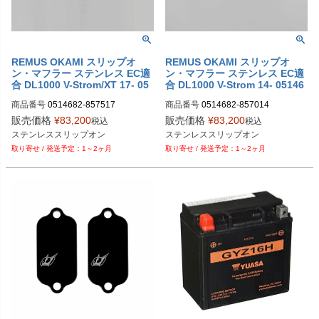
REMUS OKAMI スリップオ
REMUS OKAMI スリップオ
ン・マフラー ステンレス EC適
ン・マフラー ステンレス EC適
合 DL1000 V-Strom/XT 17- 05
合 DL1000 V-Strom 14- 05146
14682 857517
82 857014
商品番号
0514682-857517

商品番号
0514682-857014

M型番：0514682 857014

販売価格
¥
83,200
販売価格
¥
83,200
税込
税込
M型番：0514682 857517

EU型番：rem_0514682_857517

1～2ヶ月
1～2ヶ月
M型番：0514682 857517

EU型番：rem_0514682_857517