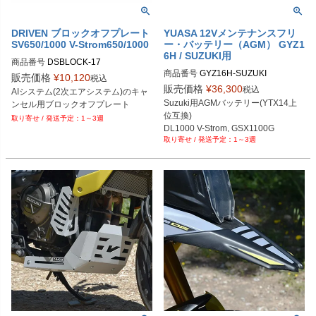
DRIVEN ブロックオフプレート
YUASA 12Vメンテナンスフリ
SV650/1000 V-Strom650/1000
ー・バッテリー（AGM） GYZ1
6H / SUZUKI用
商品番号
DSBLOCK-17

商品番号
GYZ16H-SUZUKI

販売価格
¥
10,120
税込
メーカー型番：YUAM716GH
B型番：576985

販売価格
¥
36,300
税込
AIシステム(2次エアシステム)のキャ
D型番：0930-0109
Suzuki用AGMバッテリー(YTX14上
ンセル用ブロックオフプレート
位互換)

1～3週
DL1000 V-Strom, GSX1100G

1～3週
SV1000S, AN650 Burgman
