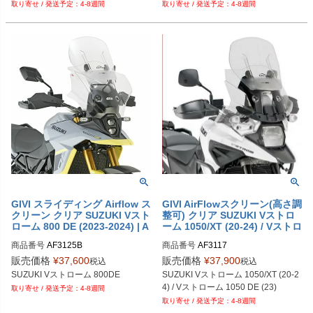
4-8週間
4-8週間
GIVI スライディング Airflow ス
GIVI AirFlowスクリーン(高さ調
クリーン クリア SUZUKI Vスト
整可) クリア SUZUKI Vストロ
ローム 800 DE (2023-2024) | A
ーム 1050/XT (20-24) / Vストロ
F3125
ーム 1050 DE (23)
商品番号
AF3125B

商品番号
AF3117
旧型番：AF3125
販売価格
¥
37,600
販売価格
¥
37,900
税込
税込
SUZUKI Vストローム 800DE
SUZUKI Vストローム 1050/XT (20-2
4) / Vストローム 1050 DE (23)
4-8週間
4-8週間