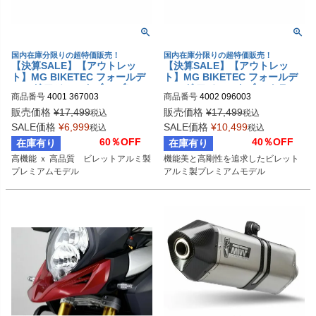
国内在庫分限りの超特価販売！
国内在庫分限りの超特価販売！
【決算SALE】【アウトレッ
【決算SALE】【アウトレッ
ト】MG BIKETEC フォールデ
ト】MG BIKETEC フォールデ
ィング アジャスタブル ブレー
ィング アジャスタブル クラッ
商品番号
4001 367003
商品番号
4002 096003
キレバー ブラック 4001 36700
チレバー ブラック SUZUKI / Y
3
AMAHA
販売価格
¥
17,499
販売価格
¥
17,499
税込
税込
SALE価格
¥
6,999
SALE価格
¥
10,499
税込
税込
60％OFF
40％OFF
在庫有り
在庫有り
高機能 ｘ 高品質　ビレットアルミ製
機能美と高剛性を追求したビレット
プレミアムモデル
アルミ製プレミアムモデル