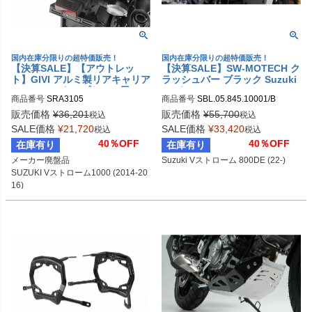
国内在庫分限りの超特価販売！
国内在庫分限りの超特価販売！
【決算SALE】【アウトレッ
【決算SALE】SW-MOTECH ク
ト】GIVI アルミ製リアキャリア
ラッシュバー ブラック Suzuki
MONOKEYトップケース用 SU
Vストローム 800DE (22-) | SB
商品番号
SRA3105
商品番号
SBL.05.845.10001/B

ZUKI Vストローム1000 (2014-
L.05.845.10001/B
sw_SBL_05_845_10001B
2016)
販売価格
¥
36,201
販売価格
¥
55,700
税込
税込
SALE価格
¥
21,720
SALE価格
¥
33,420
税込
税込
40％OFF
40％OFF
在庫有り
在庫有り
メーカー廃盤品

Suzuki Vストローム 800DE (22-)
SUZUKI Vストローム1000 (2014-20
16)