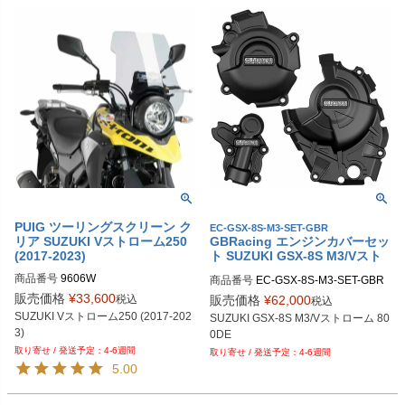
PUIG ツーリングスクリーン ク
EC-GSX-8S-M3-SET-GBR
リア SUZUKI Vストローム250
GBRacing エンジンカバーセッ
(2017-2023)
ト SUZUKI GSX-8S M3/Vスト
ローム 800DE
商品番号
9606W
商品番号
EC-GSX-8S-M3-SET-GBR

gbr_EC-GSX-8S-M3-SET-GBR
販売価格
¥
33,600
税込
販売価格
¥
62,000
税込
SUZUKI Vストローム250 (2017-202
SUZUKI GSX-8S M3/Vストローム 80
3)
0DE
4-6週間
4-6週間
5.00