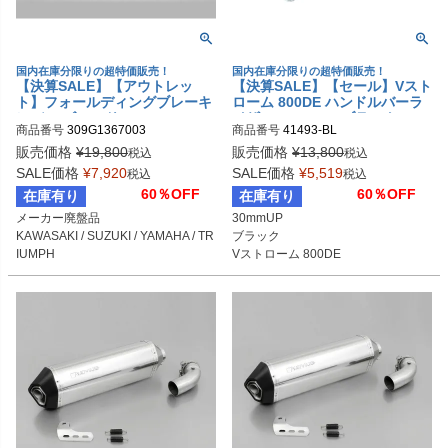
国内在庫分限りの超特価販売！
国内在庫分限りの超特価販売！
【決算SALE】【アウトレッ
【決算SALE】【セール】Vスト
ト】フォールディングブレーキ
ローム 800DE ハンドルバーラ
レバー ゴールド MIZU
イザー 30mmUP ブラック VOI
商品番号
309G1367003
商品番号
41493-BL
GT MOTO TECHNIK
販売価格
¥
19,800
販売価格
¥
13,800
税込
税込
SALE価格
¥
7,920
SALE価格
¥
5,519
税込
税込
60％OFF
60％OFF
在庫有り
在庫有り
メーカー廃盤品

30mmUP

KAWASAKI / SUZUKI / YAMAHA / TR
ブラック

IUMPH
Vストローム 800DE