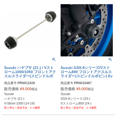
PRN010668-07
Suzuki ハヤブサ (21-) / Vスト
Suzuki GSX-8シリーズ/Vスト
ローム1000/1050 フロントアク
ローム800 フロントアクスルス
スルスライダー(スピンドルボ
ライダー(スピンドルボビン) Ev
ビン) EVOTECH PERFORMAN
otech Performance
商品番号
PRN011926

商品番号
PRN016487

CE
PRN011926-01

PRN016487-01

販売価格
¥
9,000
販売価格
¥
9,000
税込
税込
PRN011926-02

PRN016487-02

Suzuki

Suzuki

PRN011926-03

PRN016487-03

ハヤブサ (21-)

GSX-8シリーズ (23-)

PRN011926-04

PRN016487-04

V-Strom 1000 (14-19)

Vストローム800 (24-)
PRN011926-05

PRN016487-05

2~4週間
2~4週間
V-Strom 1050 (20-)
PRN011926-06

PRN016487-06

PRN011926-07
PRN016487-07