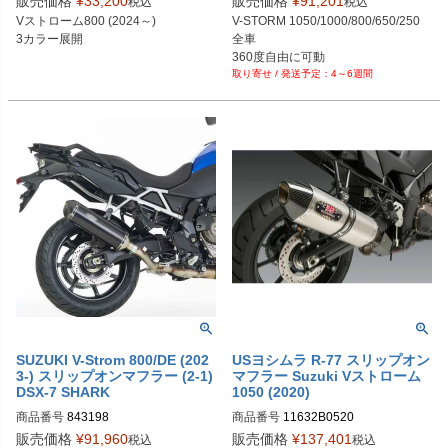
販売価格
¥
33,200
販売価格
¥
91,201
税込
税込
Vストローム800 (2024～)

V-STORM 1050/1000/800/650/250 
3カラー展開
全車

4～6週間
SUZUKI V-Strom 800/DE (202
USヨシムラ R-77 スリップオン
3-) スリップオンマフラー (2-1)
マフラー Suzuki Vストローム
DSX-7 SHARK
1050 (2020)
商品番号
843198
商品番号
11632B0520
販売価格
¥
91,960
販売価格
¥
137,401
税込
税込