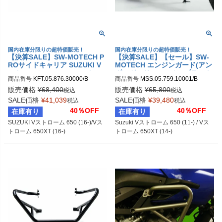
国内在庫分限りの超特価販売！
国内在庫分限りの超特価販売！
【決算SALE】SW-MOTECH P
【決算SALE】【セール】SW-
ROサイドキャリア SUZUKI V
MOTECH エンジンガード(アン
ストローム 650 (16-)/Vストロ
ダーガード) シルバー/ブラック
商品番号
KFT.05.876.30000/B

商品番号
MSS.05.759.10001/B

ーム 650XT (16-) | KFT.05.876.
Suzuki Vストローム 650 (11-) /
sw_KFT_05_876_30000B
sw_MSS_05_759_10001B
30000/B
Vストローム 650XT (14-) | MS
販売価格
¥
68,400
販売価格
¥
65,800
税込
税込
S.05.759.10001/B
SALE価格
¥
41,039
SALE価格
¥
39,480
税込
税込
40％OFF
40％OFF
在庫有り
在庫有り
SUZUKI Vストローム 650 (16-)/Vス
Suzuki Vストローム 650 (11-) / Vス
トローム 650XT (16-)
トローム 650XT (14-)