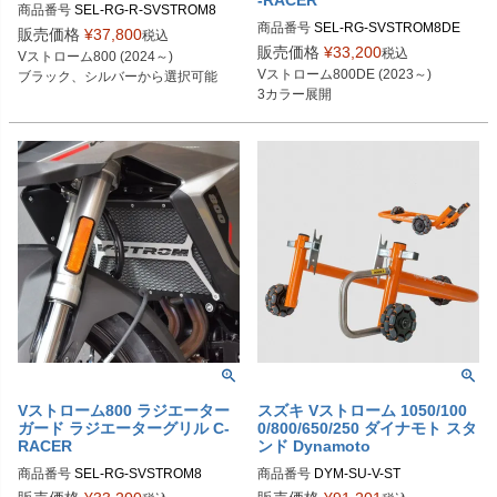
-RACER
商品番号
SEL-RG-R-SVSTROM8
商品番号
SEL-RG-SVSTROM8DE
販売価格
¥
37,800
税込
販売価格
¥
33,200
税込
Vストローム800 (2024～)

Vストローム800DE (2023～)

ブラック、シルバーから選択可能
3カラー展開
Vストローム800 ラジエーター
スズキ Vストローム 1050/100
ガード ラジエーターグリル C-
0/800/650/250 ダイナモト スタ
RACER
ンド Dynamoto
商品番号
SEL-RG-SVSTROM8
商品番号
DYM-SU-V-ST
