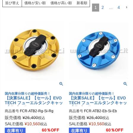
並び替え
価格が安い順
価格が高い順
新着順
1
2
…
4
国内在庫分限りの超特価販売！
国内在庫分限りの超特価販売！
【決算SALE】【セール】EVO
【決算SALE】【セール】EVO
TECH フューエルタンクキャッ
TECH フューエルタンクキャッ
プ ラピッド APRILIA/BENELL
プ ラピッド APRILIA/BENELL
商品番号
FCR-ATB2-Rg-Si-Rg
商品番号
FCR-ATB2-Eb-Si-Eb
I/TRIUMPH/KTM/MV AGUSTA
I/TRIUMPH/KTM/MV AGUSTA
販売価格
¥
26,400
販売価格
¥
26,400
税込
税込
SALE価格
¥
10,560
SALE価格
¥
10,560
税込
税込
60％OFF
60％OFF
在庫有り
在庫有り