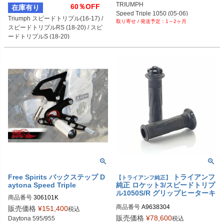
PRN013109-03
TRIUMPH

60％OFF
在庫有り
Speed Triple 1050 (05-06)
Triumph スピードトリプル(16-17) / 
1～2ヶ月
スピードトリプルRS (18-20) / スピ
ードトリプルS (18-20)
Free Spirits バックステップ D
トライアンフ
【トライアンフ純正】
aytona Speed Triple
純正 ロケット3/スピードトリプ
ル1050S/R グリップヒーターキ
商品番号
ット
商品番号
A9638304
販売価格
¥
151,400
税込
販売価格
¥
78,600
税込
Daytona 595/955
