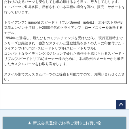
だわりのあるパーツを安心してお求め頂けるよう日々、努力しております。

モトパーツで世界各国、所有されている車種の適合を調べ、販売・サポートを
行っております。

トライアンフ(Triumph) スピードトリプル(Speed Triple)は、水冷4スト並列3
気筒エンジンを搭載した2000年代のトライアンフ・ロードスターを象徴する
モデル。

1994年に登場し、幾たびものモデルチェンジを受けながら、現行更新時まで
シリーズは継続され、強烈なスタイルと運動性能を多くの人々に印象付けたト
ライアンフ(Triumph) スピードトリプル(スピードトリプル)。

コンパクトなライディングポジションで優れた操作性を感じられるスピードト
リプル(スピードトリプル)オーナー様のために、本場欧州のメーカーから厳選
したカスタムパーツをお取り寄せします。

スタイル別でのカスタムパーツのご提案も可能ですので、お問い合わせくださ
い。
ペー
ジト
新規会員登録でお得に便利にお買い物
ップ