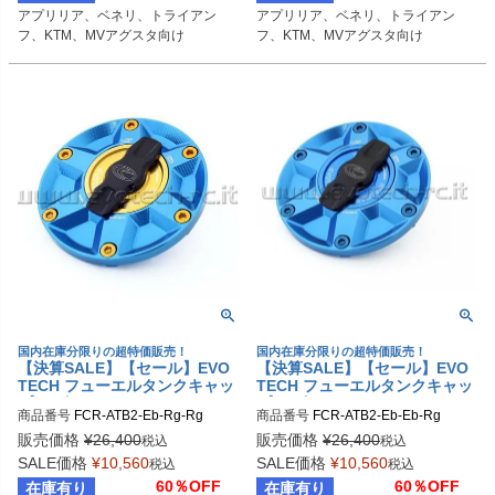
アプリリア、ベネリ、トライアン
アプリリア、ベネリ、トライアン
フ、KTM、MVアグスタ向け
フ、KTM、MVアグスタ向け
国内在庫分限りの超特価販売！
国内在庫分限りの超特価販売！
【決算SALE】【セール】EVO
【決算SALE】【セール】EVO
TECH フューエルタンクキャッ
TECH フューエルタンクキャッ
プ ラピッド APRILIA/BENELL
プ ラピッド APRILIA/BENELL
商品番号
FCR-ATB2-Eb-Rg-Rg
商品番号
FCR-ATB2-Eb-Eb-Rg
I/TRIUMPH/KTM/MV AGUSTA
I/TRIUMPH/KTM/MV AGUSTA
販売価格
¥
26,400
販売価格
¥
26,400
税込
税込
SALE価格
¥
10,560
SALE価格
¥
10,560
税込
税込
60％OFF
60％OFF
在庫有り
在庫有り