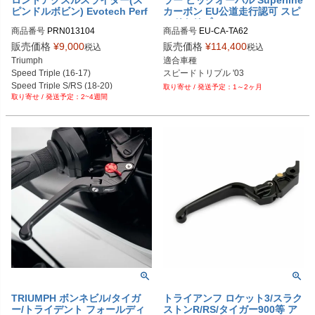
ロントアクスルスライダー(ス
ラー ビッグオーバル Superline
ピンドルボビン) Evotech Perf
カーボン EU公道走行認可 スピ
ormance
ードトリプル '03 EU/CA/TA62
商品番号
PRN013104

商品番号
EU-CA-TA62

PRN013104-01

販売価格
¥
9,000
販売価格
¥
114,400
税込
税込
PRN013104-02

メーカー型番：EU/CA/TA62

Triumph

適合車種

PRN013104-03

EUD型番：mvg_EU-CA-TA62
Speed Triple (16-17)

スピードトリプル '03
PRN013104-04

Speed Triple S/RS (18-20)

1～2ヶ月
PRN013104-05

2~4週間
Speed Triple 1200 RR (22-)

PRN013104-06

Speed Triple 1200 RS (21-)

PRN013104-07
Speed Triple 1200 RX (25-)
TRIUMPH ボンネビル/タイガ
トライアンフ ロケット3/スラク
ー/トライデント フォールディ
ストンR/RS/タイガー900等 ア