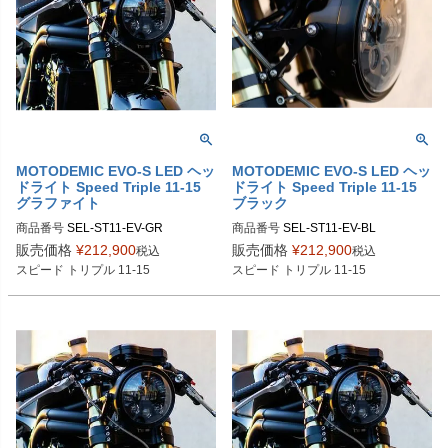
sion/
sion/
MOTODEMIC EVO-S LED ヘッ
MOTODEMIC EVO-S LED ヘッ
ドライト Speed Triple 11-15
ドライト Speed Triple 11-15
グラファイト
ブラック
商品番号
SEL-ST11-EV-GR

商品番号
SEL-ST11-EV-BL

SKU：MK10211-BB-8780G：ST11-
SKU：MK10211-BB-8780B：ST11-
販売価格
¥
212,900
販売価格
¥
212,900
税込
税込
EV-GR-BL：ブラック

EV-BL-BL：ブラック

スピード トリプル 11-15
スピード トリプル 11-15
SKU：MK10211-BR-8780G：ST11-
SKU：MK10211-BR-8780B：ST11-
EV-GR-BR：ブラッシュ

EV-BL-BR：ブラッシュ

SKU：MK10211-CH-8780G：ST11-
SKU：MK10211-CH-8780B：ST11-
EV-GR-CH：クローム

EV-BL-CH：クローム

https://motodemic.com/shop/triumph-
https://motodemic.com/shop/triumph-
speed-triple-single-headlight-conver
speed-triple-single-headlight-conver
sion/
sion/