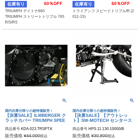
60％OFF
60％OFF
在庫有り
在庫有り
TRIUMPH デイトナ660

トライアンフ スピードトリプル/R (2
TRIUMPH ストリートトリプル 765
011-15)
R/S/RS

MV AGUSTA ドラッグスター800
国内在庫分限りの超特価販売！
国内在庫分限りの超特価販売！
【決算SALE】ILMBERGER ク
【決算SALE】【アウトレッ
ラッチカバー TRIUMPH SPEE
ト】SW-MOTECH センタース
D TRIPLE (2011-)
タンド TRIUMPH Speed Triple
商品番号
KDA.023.TRSPT.K
商品番号
HPS.11.130.10000/B

(11-)
sw_HPS_11_130_10000B
販売価格
¥
44,000
販売価格
¥
30,800
税込
税込