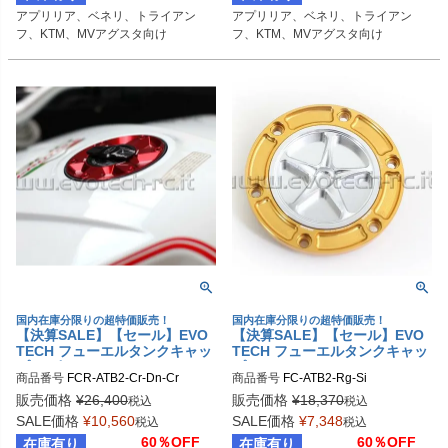
アプリリア、ベネリ、トライアン
アプリリア、ベネリ、トライアン
フ、KTM、MVアグスタ向け
フ、KTM、MVアグスタ向け
国内在庫分限りの超特価販売！
国内在庫分限りの超特価販売！
【決算SALE】【セール】EVO
【決算SALE】【セール】EVO
TECH フューエルタンクキャッ
TECH フューエルタンクキャッ
プ ラピッド APRILIA/BENELL
プ APRILIA/TRIUMPH/BENEL
商品番号
FCR-ATB2-Cr-Dn-Cr
商品番号
FC-ATB2-Rg-Si
I/TRIUMPH/KTM/MV AGUSTA
LI/KTM/MV AGUSTA 6穴汎用
販売価格
¥
26,400
販売価格
¥
18,370
税込
税込
SALE価格
¥
10,560
SALE価格
¥
7,348
税込
税込
60％OFF
60％OFF
在庫有り
在庫有り