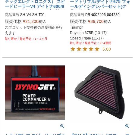
PRN002451-004289-23

テックエレクトロニクス） スピ
ードトリプル/デイトナ675 フォ
PRN002451-004289-24

ードヒーラーV4 デイトナ600/6
ールディングレバーセット(ク
50/955i ロケットIII スピードフ
ラッチ+ブレーキ) Evotech Per
PRN002451-004289-25

商品番号
SH-V4-SH-T01

商品番号
PRN002406-004289

ォー/トリプル 他 SH-V4+SH-T0
formance
PRN002451-004289-26

PRN002406-004289-01

1
販売価格
¥
21,200
販売価格
¥
36,700
税込
税込
PRN002451-004289-27

EU型番：hlt_SH-V4+SH-T01
PRN002406-004289-02

スプロケット交換後の速度補正を行
Triumph

PRN002451-004289-28

PRN002406-004289-03

えます
Daytona 675R (13-17)

PRN002451-004289-29

PRN002406-004289-04

Speed Triple (11-17)

PRN002451-004289-30

1～2ヶ月
PRN002406-004289-05

2~4週間
Speed Twin 1200 (19-)

PRN002451-004289-31

PRN002406-004289-06

5.00
Thruxton R T120 (16-19)

PRN002451-004289-32

PRN002406-004289-07
Thruxton RS (20-)
PRN002451-004289-33

PRN002451-004289-33

PRN002451-004289-34

PRN002451-004289-35

PRN002451-004289-36

PRN002451-004289-37

PRN002451-004289-38

PRN002451-004289-39

PRN002451-004289-40

PRN002451-004289-41