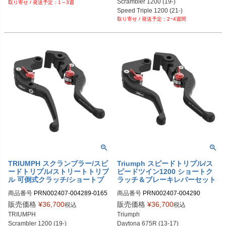
Scrambler 1200 (19-)

1～3週
PRN002407-004290-016562-03

Speed Triple 1200 (21-)

PRN002407-004290-016562-04

2~4週間
Street Triple 765 (23-)

PRN002407-004290-016562-05

Street Triple R/RS (17-22)
PRN002407-004290-016562-06

PRN002407-004290-016562-07

PRN002407-004290-016562-09

PRN002407-004290-016562-10

PRN002407-004290-016562-11

PRN002407-004290-016562-12

PRN002407-004290-016562-13

PRN002407-004290-016562-14

PRN002407-004290-016562-21
TRIUMPH スクランブラー/スピ
Triumph スピードトリプル/ス
ードトリプル/ストリートトリプ
ピードツイン1200 ショートク
ル 可倒式クラッチ/ショートブ
ラッチ＆ブレーキレバーセット
レーキレバーセット Evotech P
Evotech Performance
商品番号
PRN002407-004289-0165
商品番号
PRN002407-004290

erformance
62

PRN002407-004290-01

販売価格
¥
36,700
販売価格
¥
36,700
税込
税込
PRN002407-004289-016562-01

PRN002407-004290-02

TRIUMPH

Triumph

PRN002407-004289-016562-02

PRN002407-004290-03

Scrambler 1200 (19-)

Daytona 675R (13-17)
