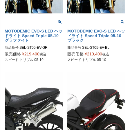
MOTODEMIC EVO-S LED ヘッ
MOTODEMIC EVO-S LED ヘッ
ドライト Speed Triple 05-10
ドライト Speed Triple 05-10
グラファイト
ブラック
商品番号
SEL-ST05-EV-GR

商品番号
SEL-ST05-EV-BL

SKU：MK10222-BB-8780G：ST05-
販売価格
¥
219,400
販売価格
¥
219,400
税込
税込
EV-GR-BL：ブラック

SKU：MK10222-BB-8780B：ST05-
スピード トリプル 05-10
スピード トリプル 05-10
SKU：MK10222-BR-8780G：ST05-
EV-BL-BL：ブラック

EV-GR-BR：ブラッシュ

SKU：MK10222-BR-8780B：ST05-
SKU：MK10222-CH-8780G：ST05-
EV-BL-BR：ブラッシュ

EV-GR-CH：クローム

SKU：MK10222-CH-8780B：ST05-
https://motodemic.com/shop/triumph-
EV-BL-CH：クローム

early-speed-triple-single-headlight-c
onversion/
https://motodemic.com/shop/speed-tr
iple-s-rs-single-headlight-conversio
n/