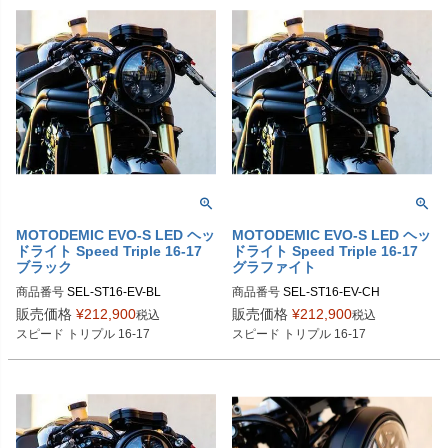
8-EV-GR-CH：クローム

SKU：MK10231-CH-8780B：STS1
8-EV-BL-CH：クローム

https://motodemic.com/shop/speed-tr
iple-s-rs-single-headlight-conversio
https://motodemic.com/shop/speed-tr
n/
iple-s-rs-single-headlight-conversio
n/
MOTODEMIC EVO-S LED ヘッ
MOTODEMIC EVO-S LED ヘッ
ドライト Speed Triple 16-17
ドライト Speed Triple 16-17
ブラック
グラファイト
商品番号
SEL-ST16-EV-BL

商品番号
SEL-ST16-EV-CH

SKU：MK10211P-BB-8780B：ST16
SKU：MK10211P-BB-8780G：ST16
販売価格
¥
212,900
販売価格
¥
212,900
税込
税込
-EV-BL-BL：ブラック

-EV-GR-BL：ブラック

スピード トリプル 16-17
スピード トリプル 16-17
SKU：MK10211P-BR-8780B：ST16
SKU：MK10211P-BR-8780G：ST16
-EV-BL-BR：ブラッシュ

-EV-GR-BR：ブラッシュ

SKU：MK10211P-CH-8780B：ST16
SKU：MK10211P-CH-8780G：ST1
-EV-BL-CH：クローム

6-EV-GR-CH：クローム

https://motodemic.com/shop/triumph-
https://motodemic.com/shop/triumph-
speed-triple-single-headlight-conver
speed-triple-single-headlight-conver