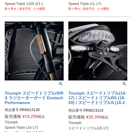
PRN002407-004289-016562-03

PRN002407-004290-04

Speed Triple 1200 (21-)

Speed Triple (11-17)

PRN002407-004289-016562-04

PRN002407-004290-05

2~4週間
2~4週間
Street Triple 765 (23-)

Speed Twin 1200 (19-)

PRN002407-004289-016562-05

PRN002407-004290-06

Street Triple R/RS (17-22)
Thruxton R T120 (16-19)

PRN002407-004289-016562-06

PRN002407-004290-07
Thruxton RS (20-)
PRN002407-004289-016562-07

PRN002407-004289-016562-08

PRN002407-004289-016562-09

PRN002407-004289-016562-10

PRN002407-004289-016562-11

PRN002407-004289-016562-12

PRN002407-004289-016562-13

PRN002407-004289-016562-34
Triumph スピードトリプル/S/R
Triumph スピードトリプル(16-
S ラジエーターガード Evotech
17) / スピードトリプルRS (18-
Performance
20) / スピードトリプルS (18-2
0) ナンバープレートホルダー E
商品番号
PRN013130

商品番号
PRN013124

votech Performance
PRN013130-01

PRN013124-01

販売価格
¥
19,299
税込
販売価格
¥
28,399
税込
PRN013130-02

PRN013124-02

Triumph

Triumph

PRN013130-03
PRN013124-03
Speed Triple (16-17)

スピードトリプル(16-17)
