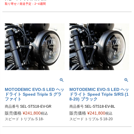
8-EV-BL-BR：ブラッシュ

PRN002391-004289-05

2~4週間
ストリートトリプルR (09-16)

SKU：MK10231-CH-8780B：STR1
PRN002391-004289-06
ストリートトリプルRX (15-16)
8-EV-BL-CH：クローム

https://motodemic.com/shop/speed-tr
iple-s-rs-single-headlight-conversio
n/
MOTODEMIC EVO-S LED ヘッ
MOTODEMIC EVO-S LED ヘッ
ドライト Speed Triple S グラ
ドライト Speed Triple S/RS (1
ファイト
8-20) ブラック
商品番号
SEL-STS18-EV-GR

商品番号
SEL-STS18-EV-BL

SKU：MK10231-BB-8780G：STS18
販売価格
¥
241,800
販売価格
¥
241,800
税込
税込
-EV-GR-BL：ブラック

SKU：MK10231-BB-8780B：STS18
スピード トリプル S 18-
スピード トリプル S 18-20
SKU：MK10231-BR-8780G：STS1
-EV-BL-BL：ブラック

8-EV-GR-BR：ブラッシュ

SKU：MK10231-BR-8780B：STS18
SKU：MK10231-CH-8780G：STS1
-EV-BL-BR：ブラッシュ
