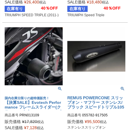
SALE価格
¥
26,400
SALE価格
¥
18,480
税込
税込
40％OFF
40％OFF
在庫有り
在庫有り
TRIUMPH SPEED TRIPLE (2011-)
TRIUMPH Speed Triple
REMUS POWERCONE スリッ
国内在庫分限りの超特価販売！
【決算SALE】Evotech Perfor
プオン・マフラー ステンレス/
mance フレームスライダー(ク
ブラック スピードトリプル105
ラッシュボビン) Triumph スピ
0 05-06
商品番号
PRN013109

商品番号
055782-917505

ードトリプル(16-17) / スピード
PRN013109-01

トリプルRS (18-20) / スピード
販売価格
¥
17,820
販売価格
¥
95,500
税込
税込
トリプルS (18-20)
PRN013109-02

SALE価格
¥
7,128
ステンレススリップオン

税込