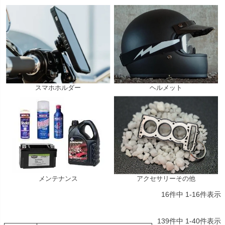
スマホホルダー
ヘルメット
メンテナンス
アクセサリーその他
16
件中
1
-
16
件表示
139
件中
1
-
40
件表示