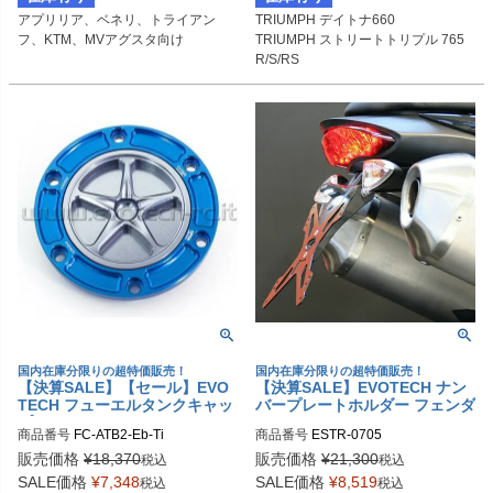
アプリリア、ベネリ、トライアン
TRIUMPH デイトナ660

フ、KTM、MVアグスタ向け
TRIUMPH ストリートトリプル 765
R/S/RS

MV AGUSTA ドラッグスター800
国内在庫分限りの超特価販売！
国内在庫分限りの超特価販売！
【決算SALE】【セール】EVO
【決算SALE】EVOTECH ナン
TECH フューエルタンクキャッ
バープレートホルダー フェンダ
プ APRILIA/TRIUMPH/BENEL
ーレスキット トライアンフ ス
商品番号
FC-ATB2-Eb-Ti
商品番号
ESTR-0705
LI/KTM/MV AGUSTA 6穴汎用
ピードトリプル/R (2011-15)
販売価格
¥
18,370
販売価格
¥
21,300
税込
税込
SALE価格
¥
7,348
SALE価格
¥
8,519
税込
税込