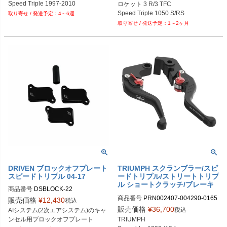
Speed Triple 1997-2010
ロケット 3 R/3 TFC

Speed Triple 1050 S/RS
4～6週
1～2ヶ月
DRIVEN ブロックオフプレート
TRIUMPH スクランブラー/スピ
スピードトリプル 04-17
ードトリプル/ストリートトリプ
ル ショートクラッチ/ブレーキ
商品番号
DSBLOCK-22

レバーセット Evotech Perfor
商品番号
PRN002407-004290-0165
販売価格
¥
12,430
mance
税込
B型番：574552

62

販売価格
¥
36,700
税込
AIシステム(2次エアシステム)のキャ
D型番：0930-0159
PRN002407-004290-016562-01

ンセル用ブロックオフプレート
TRIUMPH

PRN002407-004290-016562-02
