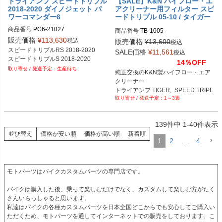
トライアンフ スピードトリプル
【SALE】K&N ハイフロー・エ
2018-2020 ダイノジェット パ
アクリーナー用フィルター スピ
ワーコマンダー6
ードトリプル 05-10 / タイガー
08-13
商品番号
PC6-21027
商品番号
TB-1005

販売価格
¥
113,630
税込
販売価格
¥
13,600
税込
スピードトリプルRS 2018-2020

SALE価格
¥
11,561
税込
HD型番：024844110756
スピードトリプルS 2018-2020
14％OFF
生産待ち
純正交換のK&N製ハイフロー・エア
クリーナー

トライアンフ TIGER,  SPEED TRIPL
1～3週
E, SPRINT 2005～2013
139
件中
1
-
40
件表示
並び替え
価格が安い順
価格が高い順
新着順
1
2
…
4
モトパーツはバイクカスタムパーツの専門店です。

バイクは購入した後、乗って楽しむだけでなく、カスタムして楽しむ方がたく
さんいらっしゃると思います。

私達はバイクの各種カスタムパーツを日本全国どこからでも安心してご購入い
ただくため、モトパーツを通してインターネットでの販売をしております。こ