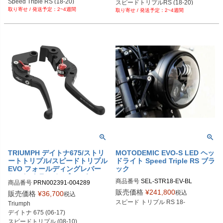
Speed Triple RS (18-20)

スピードトリプルRS (18-20)

2~4週間
Speed Triple S (18-20)
2~4週間
スピードトリプルS (18-20)
TRIUMPH デイトナ675/ストリ
MOTODEMIC EVO-S LED ヘッ
ートトリプル/スピードトリプル
ドライト Speed Triple RS ブラ
EVO フォールディングレバー
ック
セット(クラッチ+ブレーキ) Ev
商品番号
SEL-STR18-EV-BL

商品番号
PRN002391-004289

otech Performance
PRN002391-004289-01

販売価格
¥
241,800
税込
販売価格
¥
36,700
税込
SKU：MK10231-BB-8780B：STR18
PRN002391-004289-02

スピード トリプル RS 18-
Triumph

-EV-BL-BL：ブラック

PRN002391-004289-03

デイトナ 675 (06-17)

SKU：MK10231-BR-8780B：STR1
PRN002391-004289-04

スピードトリプル (08-10)
