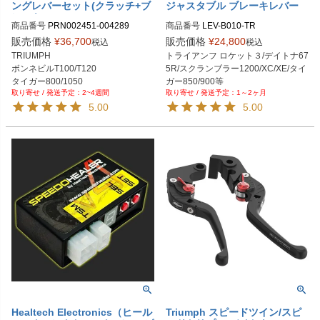
ングレバーセット(クラッチ+ブ
ジャスタブル ブレーキレバー
レーキ) EVOTECH PERFORM
Oberon
商品番号
PRN002451-004289

商品番号
LEV-B010-TR

ANCE
PRN002451-004289-01

レバースタイル：Standard；1、Air
販売価格
¥
36,700
販売価格
¥
24,800
税込
税込
PRN002451-004289-02

o；2、Custom；3

TRIUMPH

トライアンフ ロケット３/デイトナ67
PRN002451-004289-03

レバーカラー：Black；-BLK、Blu
ボンネビルT100/T120

5R/スクランブラー1200/XC/XE/タイ
PRN002451-004289-04

e；BLU、 Gold； GLD

タイガー800/1050

PRN002451-004289-05

                 Orange；ORG、Sliver；S
2~4週間
1～2ヶ月
トライデント660/800

PRN002451-004289-06

LV,、 Titanium；TI

5.00
5.00
ストリートトリプル　等
PRN002451-004289-07

アジャスターカラー： ：Black；-BL
PRN002451-004289-08

K、Blue；BLU、 Gold； GLD

PRN002451-004289-09

                 Orange；ORG、Sliver；S
PRN002451-004289-10

LV,、 Titanium；TI

PRN002451-004289-11

例：スタイル：スタンダード、レバ
PRN002451-004289-12

ーカラー：Black、アジャスターカラ
PRN002451-004289-13

ー：Black；LEV-B010-TR-1-BLK-BK
PRN002451-004289-14

L
PRN002451-004289-15

PRN002451-004289-16

PRN002451-004289-17

PRN002451-004289-18

PRN002451-004289-19

PRN002451-004289-20

PRN002451-004289-21

PRN002451-004289-22

Healtech Electronics（ヒール
Triumph スピードツイン/スピ