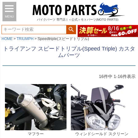
MENU
バイク
パーツ
専門店 | ＜公式＞モトパーツ(MOTO PARTS)
HOME
TRIUMPH
Speedtriple(スピードトリプル)
トライアンフ スピードトリプル(Speed Triple) カスタ
ムパーツ
16
件中
1
-
16
件表示
マフラー
ウィンドシールド スクリーン