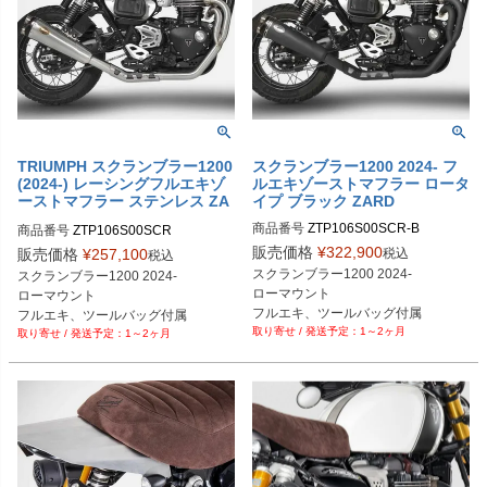
TRIUMPH スクランブラー1200
スクランブラー1200 2024- フ
(2024-) レーシングフルエキゾ
ルエキゾーストマフラー ロータ
ーストマフラー ステンレス ZA
イプ ブラック ZARD
RD
商品番号
ZTP106S00SCR-B
商品番号
ZTP106S00SCR
販売価格
¥
322,900
税込
販売価格
¥
257,100
税込
スクランブラー1200 2024-

スクランブラー1200 2024-

ローマウント

ローマウント

フルエキ、ツールバッグ付属

フルエキ、ツールバッグ付属

1～2ヶ月
ブラック
1～2ヶ月
サテンカラー