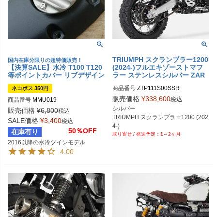
TRIUMPH スクランブラー1200
国内在庫分限りの超特価販売！
【決算SALE】水冷 T100 T120
(2024-)フルエキゾーストマフ
等ポイントカバー リブデザイン
ラー ステンレスシルバー ZAR
ショットブラスト Motone
D
商品番号
ZTP111S00SSR
ネコポス 350円
販売価格
¥
338,600
税込
商品番号
MMU019
シルバー

販売価格
¥
6,800
税込
TRIUMPH スクランブラー1200 (202
SALE価格
¥
3,400
税込
4-)
50％OFF
在庫有り
1～2ヶ月
2016以降の水冷ツインモデル
4.00