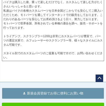
バイクは購入した後、乗って楽しむだけでなく、カスタムして楽しむ方がたく
さんいらっしゃると思います。

私達はバイクの各種カスタムパーツを日本全国どこからでも安心してご購入い
ただくため、モトパーツを通してインターネットでの販売をしております。こ
だわりのあるパーツを安心してお求め頂けるよう日々、努力しております。

モトパーツで世界各国、所有されている車種の適合を調べ、販売・サポートを
行っております。

トライアンフ、スクランブラー1200は非常にカスタムパーツが豊富で、パー
ツの選定次第で、カフェレーサーやスクランブラー等、様々なスタイルにカス
タム可能です。

スタイル別でのカスタムパーツのご提案も可能ですので、お問い合わせくださ
い。
ペー
ジト
新規会員登録でお得に便利にお買い物
ップ
へ