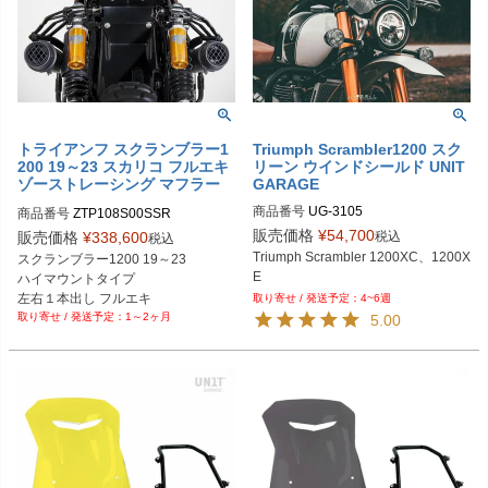
トライアンフ スクランブラー1
Triumph Scrambler1200 スク
200 19～23 スカリコ フルエキ
リーン ウインドシールド UNIT
ゾーストレーシング マフラー
GARAGE
シルバー ZARD
商品番号
UG-3105

商品番号
ZTP108S00SSR
M型番：3105
販売価格
¥
54,700
税込
販売価格
¥
338,600
税込
Triumph Scrambler 1200XC、1200X
スクランブラー1200 19～23

E
ハイマウントタイプ 

左右１本出し フルエキ

4~6週
1～2ヶ月
レースタイプ

5.00
サテンシルバー