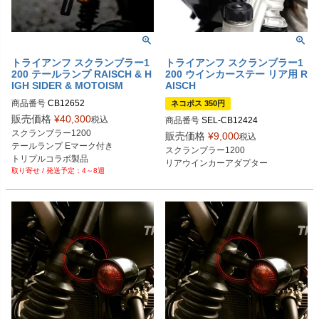
トライアンフ スクランブラー1
トライアンフ スクランブラー1
200 テールランプ RAISCH & H
200 ウインカーステー リア用 R
IGH SIDER & MOTOISM
AISCH
商品番号
CB12652
ネコポス 350円
販売価格
¥
40,300
税込
商品番号
SEL-CB12424

スクランブラー1200

CB12424-1：ブラック

販売価格
¥
9,000
税込
テールランプ Eマーク付き

CB12424：シルバー
スクランブラー1200

トリプルコラボ製品
リアウインカーアダプター
4～8週