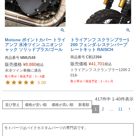
PRN016887-40

PRN016887-41

PRN016887-42

PRN016887-43

PRN016887-44

PRN016887-45

PRN016887-46

PRN016887-47

Motone ポイントカバー トライ
トライアンフ スクランブラー1
アンフ 水冷ツイン ユニオンジ
200 フェンダ-レスナンバープ
PRN016887-48

ャック ソリッドブラス/ゴール
レートキット RAISCH
PRN016887-49

ド
PRN016887-50

商品番号
商品番号
MMU548
PRN016887-51

販売価格
¥
41,701
税込
販売価格
¥
8,880
税込
PRN016887-52
トライアンフ スクランブラー1200 2
水冷ツイン車種に適合
2～4週
1～2ヶ月
5.00
417
件中
1
-
40
件表示
並び替え
価格が安い順
価格が高い順
新着順
1
2
…
11
モトパーツはバイクカスタムパーツの専門店です。
