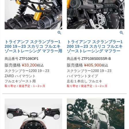
トライアンフ スクランブラー1
トライアンフ スクランブラー1
200 19～23 スカリコ フルエキ
200 19～23 スカリコ フルエキ
ゾーストレーシング マフラー用
ゾーストレーシング マフラー
サイドバッグラック ZARD
ブラック ZARD
商品番号
ZTP108OP1
商品番号
ZTP108S00SSR-B
販売価格
¥
33,200
販売価格
¥
405,900
税込
税込
スクランブラー1200 19～23

スクランブラー1200 19～23

ZARD ハイマウント

ハイマウントタイプ 

フルエキゾースト用

左右１本出し フルエキ

1～2ヶ月
1～2ヶ月
サイドバッグラック

レースタイプ

ブラック