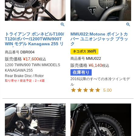
トライアンフ ボンネビルT100/
MMU022:Motone ポイントカ
T120/ボバー/1200TWIN/900T
バー ユニオンジャック ブラッ
WIN モデル Kanagawa 255 リ
ク
アブレーキディスク Motone
ネコポス 350円
商品番号
DBR004

販売価格
¥
17,600
商品番号
MMU022
税込
1200 TWIN/900 TWIN MMODELS

販売価格
¥
6,140
税込
KANAGAWA 255

在庫有り
Rear Brake Disc / Rotor
2016以降のすべての水冷ツインモデ
2～4週
ル
5.00