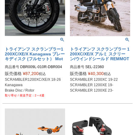
トライアンフ スクランブラー1
トライアンフ スクランブラー 1
200XC/XE/X Kanagawa ブレー
200XC/XE/X アルミ スクリー
キディスク (フルセット） Mot
ン/ウインドシールド REMMOT
one
ORCYCLE
商品番号
DBR009L-010R-DBR004

商品番号
SEL-22360

M品番：DBR009L+DBR010R+DBR
販売価格
¥
87,200
販売価格
¥
40,300
税込
税込
004
SCRAMBLER1200XC/XE/X 18-26

SCRAMBLER 1200XC 19-22

Kanagawa

SCRAMBLER 1200XE 19-

Brake Disc / Rotor

SCRAMBLER 1200XE 23-

2～4週
Full Set