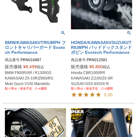
BMW/KAWASAKI/TRIUMPH フ
HONDA/KAWASAKI/SUZUKI/T
ロントキャリパーガード Evote
RIUMPH パッドドックスタンド
ch Performance
ボビン Evotech Performance
商品番号
PRN016887

商品番号
PRN012581

PRN016887-01

PRN012581-01

販売価格
¥
8,499
販売価格
¥
6,800
税込
税込
PRN016887-02

PRN012581-02

BMW F900R/XR / R1300GS

Honda CBR1000RR

PRN016887-03

PRN012581-03

KAWASAKI ZX-10R/Z900/RS

KAWASAKI Z1100/ZX-6R

PRN016887-04

PRN012581-04

Moto Guzzi V100 Mandello

SUZUKI GSX-8/GSX-R

PRN016887-05

PRN012581-05

2~4週間
2~4週間
Triumph 

TRIUMPH SCRAMBLER SPEEDTWI
PRN016887-06

PRN012581-06

5.00
Scrambler 1200/Speed Triple 1200

N1200
PRN016887-07

PRN012581-07

TIGER 900/1200 等
PRN016887-08

PRN012581-08

PRN016887-09

PRN012581-09

PRN016887-10

PRN012581-10

PRN016887-11

PRN012581-11

PRN016887-12

PRN012581-12

PRN016887-13

PRN012581-13

PRN016887-15

PRN012581-14
