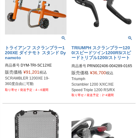
トライアンフ スクランブラー1
TRIUMPH スクランブラー120
200XE ダイナモト スタンド Dy
0/スピードツイン1200RS/スピ
namoto
ードトリプル1200/ストリート
トリプル765 EVOフォールディ
商品番号
DYM-TRI-SC12XE

商品番号
PRN002406-004289-0165
ングレバーセット(クラッチ+ブ
62

販売価格
¥
91,201
レーキ) Evotech Performance
税込
販売価格
¥
36,700
税込
PRN002406-004289-016562-01

SCRAMBLER 1200XE 19-

Triumph

PRN002406-004289-016562-02

Scrambler 1200 X/XC/XE

PRN002406-004289-016562-03

Speed Triple 1200 RS/RX

4～6週間
PRN002406-004289-016562-04

2~4週間
Speed Twin 1200 RS

PRN002406-004289-016562-05

Street Triple 765

PRN002406-004289-016562-06

Street Triple R/RS
PRN002406-004289-016562-07

PRN002406-004289-016562-08

PRN002406-004289-016562-09

PRN002406-004289-016562-10

PRN002406-004289-016562-11
