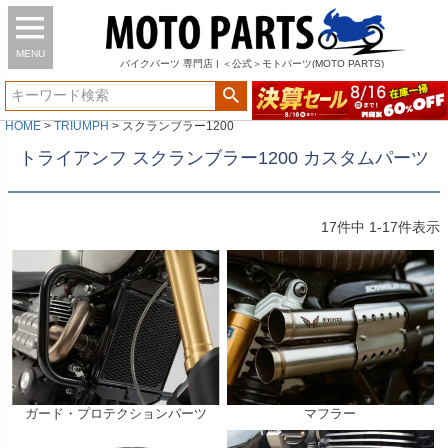
MENU
バイク
パーツ
専門店 | ＜公式＞モトパーツ(MOTO PARTS)
HOME
TRIUMPH
スクランブラー1200
トライアンフ スクランブラー1200 カスタムパーツ
17
件中
1
-
17
件表示
ガード・プロテクションパーツ
マフラー