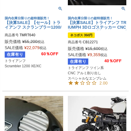
国内在庫分限りの超特価販売！
国内在庫分限りの超特価販売！
【決算SALE】【セール】トラ
【決算SALE】トライアンフ TR
イアンフ スクランブラー1200/
IUMPH 3Dロゴステッカー CNC
XE フォークカバー クローム タ
削り出しアルミ製 タンクエンブ
商品番号
TMRT640

ネコポス 350円
マリット
レム RAISCH
https://tamaritmotorcycles.com/en-us/
販売価格
¥
55,200
税込
商品番号
CB12271
scrambler-1200-fork-protectors/
SALE価格
¥
22,079
税込
販売価格
¥
15,600
税込
60％OFF
在庫有り
SALE価格
¥
9,359
税込
40％OFF
トライアンフ

在庫有り
Scrambler 1200 XE/XC
トライアンフ ツイン系

CNC アルミ削り出し

スペシャルなエンブレム
2.00