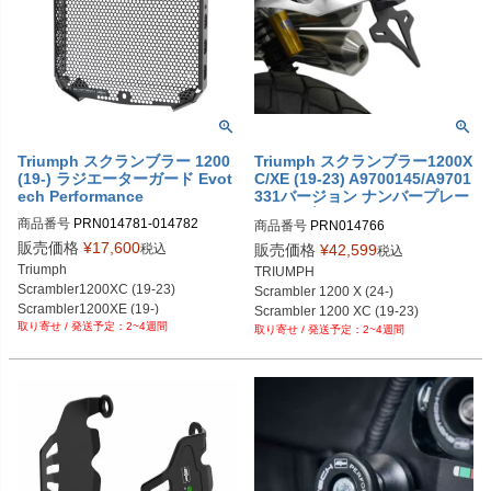
PRN002406-004289-016562-12

PRN002406-004289-016562-13

PRN002406-004289-016562-34
Triumph スクランブラー 1200
Triumph スクランブラー1200X
(19-) ラジエーターガード Evot
C/XE (19-23) A9700145/A9701
ech Performance
331バージョン ナンバープレー
トホルダー Evotech Performa
商品番号
PRN014781-014782

商品番号
PRN014766

nce
PRN014781-014782-01

PRN014766-01

販売価格
¥
17,600
税込
販売価格
¥
42,599
税込
PRN014781-014782-02

PRN014766-02

Triumph

TRIUMPH

PRN014781-014782-03

PRN014766-03

Scrambler1200XC (19-23)

Scrambler 1200 X (24-)

PRN014781-014782-04
PRN014766-04
Scrambler1200XE (19-)

Scrambler 1200 XC (19-23)

2~4週間
Scrambler1200X (24-)
2~4週間
Scrambler 1200 XE (19-)

9700145/A9701331装着車両