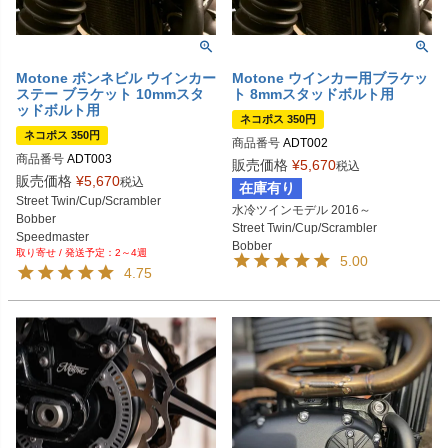
Motone ボンネビル ウインカー
Motone ウインカー用ブラケッ
ステー ブラケット 10mmスタ
ト 8mmスタッドボルト用
ッドボルト用
ネコポス 350円
ネコポス 350円
商品番号
ADT002
商品番号
ADT003

販売価格
¥
5,670
税込
前の型番はADT001
販売価格
¥
5,670
税込
在庫有り
Street Twin/Cup/Scrambler

水冷ツインモデル 2016～

Bobber

Street Twin/Cup/Scrambler

Speedmaster

Bobber

2～4週
T100/T120

5.00
Speedmaster

4.75
Thruxton

T100/T120

Speed Twin 
Thruxton
