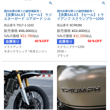
国内在庫分限りの超特価販売！
国内在庫分限りの超特価販売！
【決算SALE】【セール】 ラジ
【決算SALE】【セール】トラ
エターガード コアガード シル
イアンフ スクランブラー1200
バー トライアンフ モダンクラ
スクリーン ピラニアS3 ブラッ
商品番号
TS17-1-1102
商品番号
シック AltRider
ク DART FLYSCREEN
販売価格
¥
36,300
販売価格
¥
22,400
税込
税込
SALE価格
¥
21,780
SALE価格
¥
11,200
税込
税込
40％OFF
50％OFF
在庫有り
在庫有り
トライアンフ

スクランブラー1200

モダンクラシック *水冷エンジン
2018～

ブラック