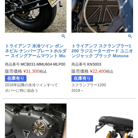
PRN016887-16

PRN012581-15

PRN016887-17

PRN012581-16

PRN016887-18

PRN012581-17

PRN016887-19

PRN012581-18

PRN016887-20

PRN012581-19

PRN016887-21

PRN012581-20

PRN016887-22

PRN012581-21

PRN016887-23

PRN012581-22

トライアンフ 水冷ツイン ボン
トライアンフ スクランブラー1
PRN016887-24

PRN012581-23

ネビル ナンバープレートホルダ
200 ラジエーターガード ユニオ
PRN016887-25

PRN012581-24

ー スイングアームマウント Mo
ンジャック ブラック Motone
tone(モートーン)
(モートーン)
PRN016887-26

PRN012581-25

商品番号
MCB031-MMU604-MLP00
商品番号
KNS003
PRN016887-27

PRN012581-26

1
販売価格
¥
31,300
販売価格
¥
22,400
税込
税込
PRN016887-28

PRN012581-27

PRN016887-29

PRN012581-28

在庫有り
在庫有り
PRN016887-30

PRN012581-29

2016年以降の水冷ツインすべて

スクランブラー1200

PRN016887-31

PRN012581-30

ボバーに特に似合う
PRN016887-32

PRN012581-31

PRN016887-33

PRN012581-32

PRN016887-34

PRN012581-34
PRN016887-35

PRN016887-36

PRN016887-37

PRN016887-38

PRN016887-39
