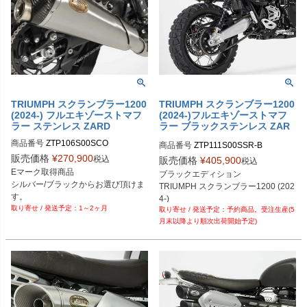
TRIUMPH スクランブラー1200
TRIUMPH スクランブラー1200
(2024-) フルエキゾーストマフ
(2024-)フルエキゾーストマフ
ラー ステンレス ZARD
ラー ブラックステンレス ZAR
D
商品番号
ZTP106S00SCO

商品番号
ZTP111S00SSR-B
ZTP106S00SCO-B
販売価格
¥
270,900
税込
販売価格
¥
405,900
税込
Eマーク取得商品

ブラックエディション

シルバー/ブラックからお選び頂けま
TRIUMPH スクランブラー1200 (202
す。

4-)
1～2ヶ月
TRIUMPH スクランブラー1200 (202
予約商品。受注生産(5
4-)
月末以降より順次出荷開始予定)