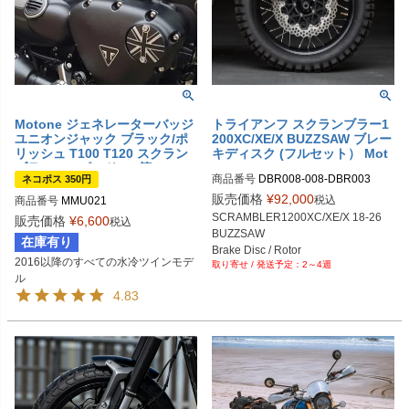
Motone ジェネレーターバッジ
トライアンフ スクランブラー1
ユニオンジャック ブラック/ポ
200XC/XE/X BUZZSAW ブレー
リッシュ T100 T120 スクラン
キディスク (フルセット） Mot
ブラ900 スピード900等
one
商品番号
DBR008-008-DBR003

ネコポス 350円
M品番：DBR008+DBR008+DBR00
販売価格
¥
92,000
税込
商品番号
MMU021
SCRAMBLER1200XC/XE/X 18-26

販売価格
¥
6,600
税込
BUZZSAW

在庫有り
Brake Disc / Rotor

2016以降のすべての水冷ツインモデ
2～4週
Full Set
ル
4.83