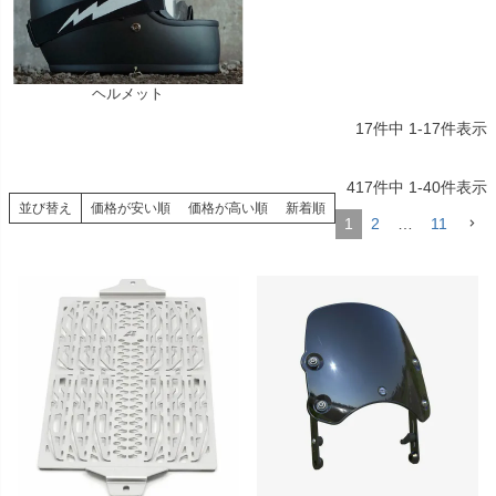
ヘルメット
17
件中
1
-
17
件表示
417
件中
1
-
40
件表示
並び替え
価格が安い順
価格が高い順
新着順
1
2
…
11