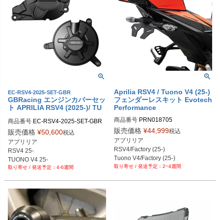
Aprilia RSV4 / Tuono V4 (25-)
EC-RSV4-2025-SET-GBR
GBRacing エンジンカバーセッ
フェンダーレスキット Evotech
ト APRILIA RSV4 (2025-)/ TU
Performance
ONO V4 (2025-)
商品番号
PRN018705

商品番号
EC-RSV4-2025-SET-GBR

PRN018705-01

gbr_EC-RSV4-2025-SET-GBR
販売価格
¥
44,999
税込
販売価格
¥
50,600
税込
PRN018705-02

アプリリア

アプリリア

PRN018705-03

RSV4/Factory (25-)

RSV4 25-

PRN018705-04
Tuono V4/Factory (25-)
TUONO V4 25-
2~4週間
4-6週間