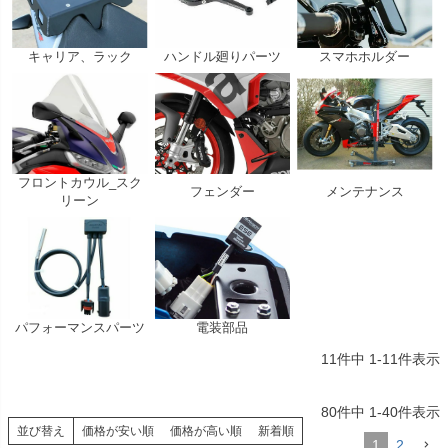
キャリア、ラック
ハンドル廻りパーツ
スマホホルダー
フロントカウル_スク
フェンダー
メンテナンス
リーン
パフォーマンスパーツ
電装部品
11
件中
1
-
11
件表示
80
件中
1
-
40
件表示
並び替え
価格が安い順
価格が高い順
新着順
1
2