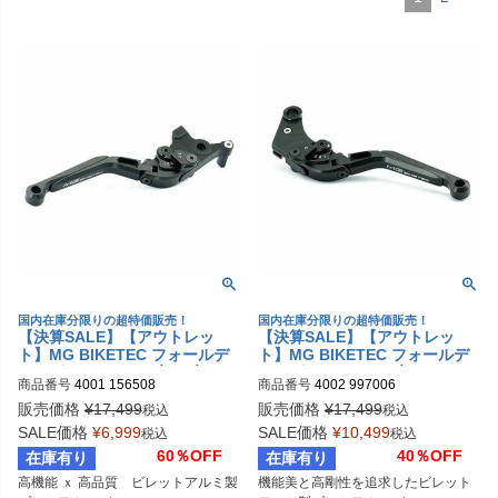
国内在庫分限りの超特価販売！
国内在庫分限りの超特価販売！
【決算SALE】【アウトレッ
【決算SALE】【アウトレッ
ト】MG BIKETEC フォールデ
ト】MG BIKETEC フォールデ
ィング アジャスタブル ブレー
ィング アジャスタブル クラッ
商品番号
4001 156508
商品番号
4002 997006
キレバー ブラック DUCATI/KT
チレバー ブラック SUZUKI / Y
M/TRIUMPH
AMAHA / アプリリア
販売価格
¥
17,499
販売価格
¥
17,499
税込
税込
SALE価格
¥
6,999
SALE価格
¥
10,499
税込
税込
60％OFF
40％OFF
在庫有り
在庫有り
高機能 ｘ 高品質　ビレットアルミ製
機能美と高剛性を追求したビレット