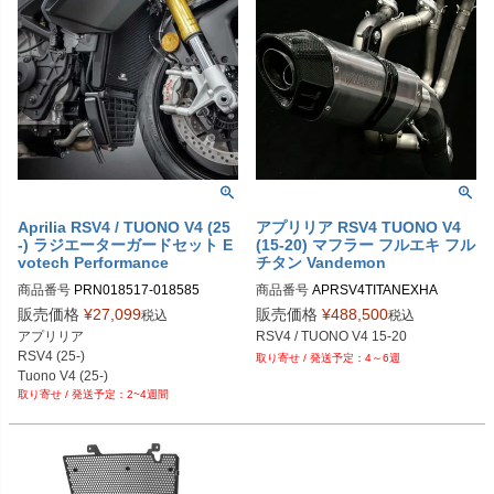
Aprilia RSV4 / TUONO V4 (25
アプリリア RSV4 TUONO V4
-) ラジエーターガードセット E
(15-20) マフラー フルエキ フル
votech Performance
チタン Vandemon
商品番号
PRN018517-018585

商品番号
APRSV4TITANEXHA
PRN018517-018585-01

販売価格
¥
27,099
販売価格
¥
488,500
税込
税込
PRN018517-018585-02

アプリリア

RSV4 / TUONO V4 15-20
PRN018517-018585-03

RSV4 (25-)

4～6週
PRN018517-018585-04
Tuono V4 (25-)
2~4週間