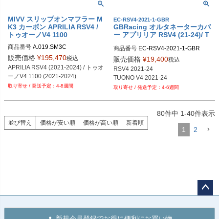
MIVV スリップオンマフラー M
EC-RSV4-2021-1-GBR
K3 カーボン APRILIA RSV4 /
GBRacing オルタネーターカバ
トゥオーノV4 1100
ー アプリリア RSV4 (21-24)/ T
UONO V4 (21-24)
商品番号
A.019.SM3C
商品番号
EC-RSV4-2021-1-GBR

gbr_EC-RSV4-2021-1-GBR
販売価格
¥
195,470
税込
販売価格
¥
19,400
税込
APRILIA RSV4 (2021-2024) / トゥオ
RSV4 2021-24

ーノV4 1100 (2021-2024)
TUONO V4 2021-24
4-8週間
4-6週間
80
件中
1
-
40
件表示
並び替え
価格が安い順
価格が高い順
新着順
1
2
ペー
ジト
新規会員登録でお得に便利にお買い物