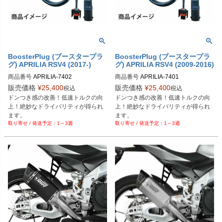
BoosterPlug (ブースタープラ
BoosterPlug (ブースタープラ
グ) APRILIA RSV4 (2017-)
グ) APRILIA RSV4 (2009-2016)
商品番号
APRILIA-7402

商品番号
APRILIA-7401

BSP-TYPE-G
BSP-TYPE-G
販売価格
¥
25,400
販売価格
¥
25,400
税込
税込
ドンつき感の改善！低速トルクの向
ドンつき感の改善！低速トルクの向
上！絶妙なドライバリティが得られ
上！絶妙なドライバリティが得られ
ます。
ます。
1～3週
1～3週