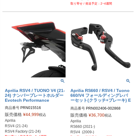
PRN002407-002867-05

2~4週間
Tuono 660 (21-)

PRN002407-002867-06

Tuono V4 (21-24)
PRN002407-002867-07

PRN002407-002867-08

PRN002407-002867-09

PRN002407-002867-10

PRN002407-002867-11

PRN002407-002867-12

PRN002407-002867-15

PRN002407-002867-16

PRN002407-002867-17

PRN002407-002867-18

PRN002407-002867-19
Aprilia RSV4 / TUONO V4 (21-
Aprilia RS660 / RSV4 / Tuono
24) ナンバープレートホルダー
660/V4 フォールディングレバ
Evotech Performance
ーセット(クラッチ+ブレーキ) E
votech Performance
商品番号
PRN015516

商品番号
PRN002406-002868

PRN015516-01

PRN002406-002868-01

販売価格
¥
44,999
税込
販売価格
¥
36,700
税込
PRN015516-02

PRN002406-002868-02

Aprilia

Aprilia

PRN015516-03

PRN002406-002868-03

RSV4 (21-24)

RS660 (2021-)

PRN015516-04
PRN002406-002868-04

RSV4 Factory (21-24)

RSV4  (2009-)

PRN002406-002868-05
