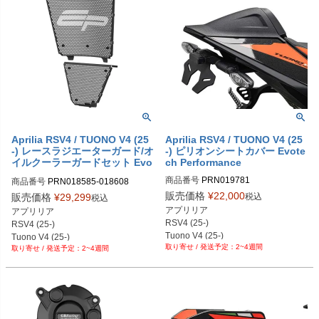
Aprilia RSV4 / TUONO V4 (25
Aprilia RSV4 / TUONO V4 (25
-) レースラジエーターガード/オ
-) ピリオンシートカバー Evote
イルクーラーガードセット Evo
ch Performance
tech Performance
商品番号
PRN019781

商品番号
PRN018585-018608

PRN019781-01

PRN018585-018608-01

販売価格
¥
22,000
税込
販売価格
¥
29,299
税込
PRN019781-02

PRN018585-018608-02

アプリリア

アプリリア

PRN019781-03

PRN018585-018608-03

RSV4 (25-)

RSV4 (25-)

PRN019781-04
PRN018585-018608-04
Tuono V4 (25-)
Tuono V4 (25-)
2~4週間
2~4週間