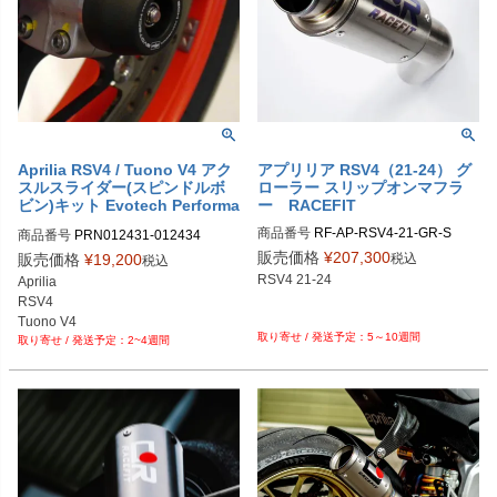
PRN012434-13

PRN012431-13

PRN012434-14

PRN012431-14

PRN012434-15

PRN012431-15

PRN012434-16

PRN012431-16

PRN012434-17

PRN012431-16

PRN012434-18

PRN012431-17

PRN012434-19
PRN012431-18

PRN012431-19

PRN012431-19

Aprilia RSV4 / Tuono V4 アク
アプリリア RSV4（21-24） グ
スルスライダー(スピンドルボ
ローラー スリップオンマフラ
PRN012431-20

ビン)キット Evotech Performa
ー RACEFIT
PRN012431-21

nce
PRN012431-22

商品番号
RF-AP-RSV4-21-GR-S

商品番号
PRN012431-012434

PRN012431-23

PRN012431-012434-01

販売価格
¥
207,300
税込
販売価格
¥
19,200
税込
PRN012431-24

PRN012431-012434-02

RSV4 21-24

Aprilia

PRN012431-25
PRN012431-012434-03

RSV4

PRN012431-012434-04

Tuono V4

PRN012431-012434-05

5～10週間
2~4週間
フロント + リアのセット。
PRN012431-012434-06

PRN012431-012434-07

PRN012431-012434-08

PRN012431-012434-09

PRN012431-012434-10

PRN012431-012434-11

PRN012431-012434-12

PRN012431-012434-13
