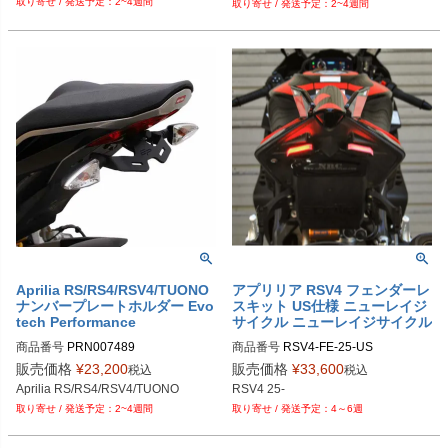
2~4週間
Tuono V4 (21-24)

2~4週間
Tuono 660  (2021-)

PRN002406-002868-06

Tuono V4 Factory (21-24)
Tuono V4  (2021-2024)
PRN002406-002868-07

PRN002406-002868-08

PRN002406-002868-09

PRN002406-002868-10

PRN002406-002868-11

PRN002406-002868-12

PRN002406-002868-15

PRN002406-002868-16

PRN002406-002868-17

PRN002406-002868-18

PRN002406-002868-19
Aprilia RS/RS4/RSV4/TUONO
アプリリア RSV4 フェンダーレ
ナンバープレートホルダー Evo
スキット US仕様 ニューレイジ
tech Performance
サイクル ニューレイジサイクル
商品番号
PRN007489

商品番号
RSV4-FE-25-US

PRN007489-01

RSV4-FE-25

販売価格
¥
23,200
販売価格
¥
33,600
税込
税込
PRN007489-02

Aprilia RS/RS4/RSV4/TUONO
RSV4 25-
PRN007489-03

2~4週間
4～6週
PRN007489-04

PRN007489-05
