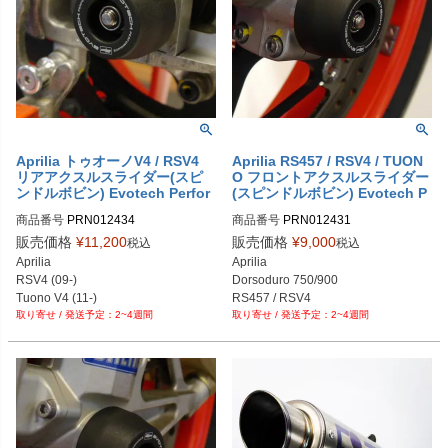
Aprilia トゥオーノV4 / RSV4
Aprilia RS457 / RSV4 / TUON
リアアクスルスライダー(スピ
O フロントアクスルスライダー
ンドルボビン) Evotech Perfor
(スピンドルボビン) Evotech P
mance
erformance
商品番号
PRN012434

商品番号
PRN012431

PRN012434-01

PRN012431-01

販売価格
¥
11,200
販売価格
¥
9,000
税込
税込
PRN012434-02

PRN012431-02

Aprilia

Aprilia

PRN012434-03

PRN012431-03

RSV4 (09-)

Dorsoduro 750/900

PRN012434-04

PRN012431-04

Tuono V4 (11-)
RS457 / RSV4

PRN012434-05

PRN012431-05

2~4週間
2~4週間
Shiver 750/900

PRN012434-06

PRN012431-06

Tuono V4
PRN012434-07

PRN012431-07

PRN012434-08

PRN012431-08

PRN012434-09

PRN012431-09

PRN012434-10

PRN012431-10

PRN012434-11

PRN012431-11

PRN012434-12

PRN012431-12
