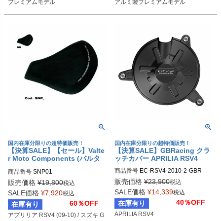
プレミアムモデル
アルミ製プレミアムモデル
国内在庫分限りの超特価販売！
国内在庫分限りの超特価販売！
【決算SALE】【セール】Valte
【決算SALE】GBRacing クラ
r Moto Components (バルタ
ッチカバー APRILIA RSV4
ーモト） レーシングシートフォ
商品番号
EC-RSV4-2010-2-GBR

商品番号
SNP01
ーム アプリリア / スズキ / カワ
gbr_EC-RSV4-2010-2-GBR
販売価格
¥
23,900
サキ
税込
販売価格
¥
19,800
税込
SALE価格
¥
14,339
税込
SALE価格
¥
7,920
税込
40％OFF
在庫有り
60％OFF
在庫有り
APRILIA RSV4
アプリリア RSV4 (09-10) / スズキ G