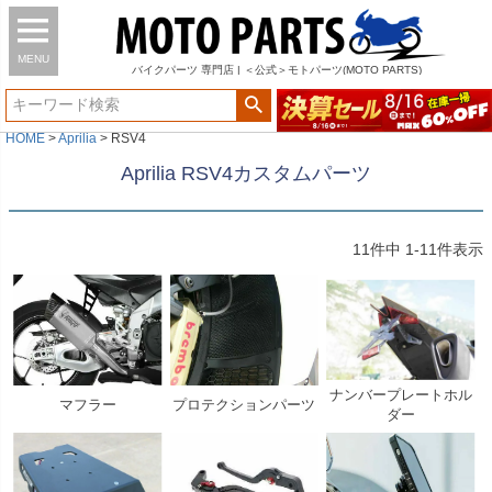
MENU
バイク
パーツ
専門店 | ＜公式＞モトパーツ(MOTO PARTS)
HOME
Aprilia
RSV4
Aprilia RSV4カスタムパーツ
11
件中
1
-
11
件表示
ナンバープレートホル
マフラー
プロテクションパーツ
ダー