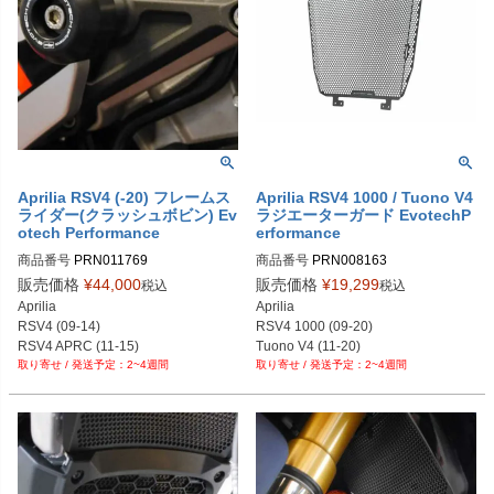
Aprilia RSV4 (-20) フレームス
Aprilia RSV4 1000 / Tuono V4
ライダー(クラッシュボビン) Ev
ラジエーターガード EvotechP
otech Performance
erformance
商品番号
PRN011769

商品番号
PRN008163

PRN011769-01

PRN008163-01

販売価格
¥
44,000
販売価格
¥
19,299
税込
税込
PRN011769-02

PRN008163-02

Aprilia

Aprilia

PRN011769-03

PRN008163-03

RSV4 (09-14)

RSV4 1000 (09-20)

PRN011769-04

PRN008163-04

RSV4 APRC (11-15)

Tuono V4 (11-20)
PRN011769-05

PRN008163-05

2~4週間
2~4週間
RSV4 Factory (09-14/19-20)

PRN011769-06
PRN008163-06

RSV4 RF (15-20)

PRN008163-07

RSV4 RR (15-20)
PRN008163-08

PRN008163-09

PRN008163-10

PRN008163-11