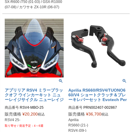
SX-R600 /750 (01-03) / GSX-R1000 
アプリリア RSV4 ミラーブラッ
Aprilia RS660/RSV4/TUONO6
クオフ ウインカーキット ニュ
60/V4 ショートクラッチ＆ブレ
ーレイジサイクル ニューレイジ
ーキレバーセット Evotech Per
サイクル
formance
商品番号
商品番号
PRN002407-002867

PRN002407-002867-01

販売価格
¥
20,200
販売価格
¥
36,700
税込
税込
PRN002407-002867-02

RSV4 25-
Aprilia

PRN002407-002867-03

RS660 (21-)

4～6週
PRN002407-002867-04

RSV4 (09-)
