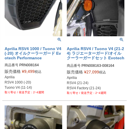
Aprilia RSV4 1000 / Tuono V4
Aprilia RSV4 / Tuono V4 (21-2
(-20) オイルクーラーガード Ev
4) ラジエーターガード/オイル
otech Performance
クーラーガードセット Evotech
Performance
商品番号
PRN008164

商品番号
PRN008163-008164

PRN008164-01

PRN008163-008164-01

販売価格
¥
9,499
税込
販売価格
¥
27,099
税込
PRN008164-02

PRN008163-008164-02

Aprilia

Aprilia

PRN008164-03

PRN008163-008164-03

RSV4 1000 (-20)

RSV4 (21-24)

PRN008164-04

PRN008163-008164-04
Tuono V4 (11-14)

RSV4 Factory (21-24)

PRN008164-05

2~4週間
Tuono V4 1100 (-20)
2~4週間
Tuono V4 (21-24)

PRN008164-06

Tuono V4 Factory (21-24)
PRN008164-07

PRN008164-08

PRN008164-09

PRN008164-10

PRN008164-11