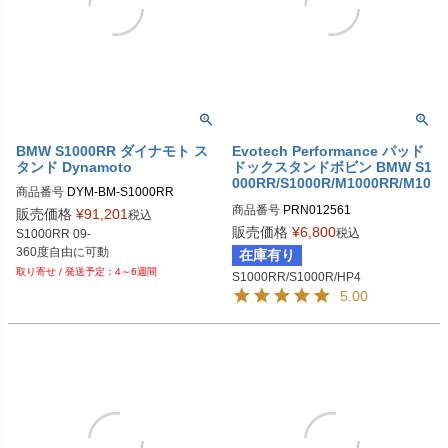
BMW S1000RR ダイナモト ス
Evotech Performance パッド
タンド Dynamoto
ドックスタンドボビン BMW S1
000RR/S1000R/M1000RR/M10
商品番号
00R/HP4
商品番号
PRN012561

販売価格
¥
91,201
税込
PRN012561-01

販売価格
¥
6,800
税込
S1000RR 09-

PRN012561-02

在庫有り
PRN012561-03

4～6週間
S1000RR/S1000R/HP4
PRN012561-04

5.00
PRN012561-05

PRN012561-06

PRN012561-07

PRN012561-08

PRN012561-09

PRN012561-10

PRN012561-11

PRN012561-12

PRN012561-13
