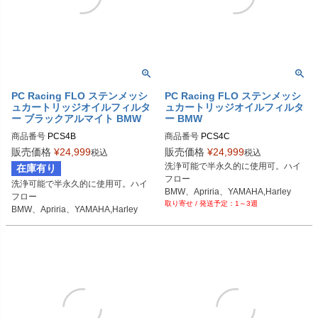
PRN012561-14
PC Racing FLO ステンメッシ
PC Racing FLO ステンメッシ
ュカートリッジオイルフィルタ
ュカートリッジオイルフィルタ
ー ブラックアルマイト BMW
ー BMW
商品番号
PCS4B

商品番号
PCS4C

販売価格
¥
24,999
販売価格
¥
24,999
税込
税込
B型番：030097

B型番：030093

洗浄可能で半永久的に使用可。ハイ
在庫有り
D型番：0712-0351

D型番：0712-0219

フロー

洗浄可能で半永久的に使用可。ハイ
HD型番：56-7104BK
HD型番：56-7104
BMW、Apriria、YAMAHA,Harley
フロー

1～3週
BMW、Apriria、YAMAHA,Harley