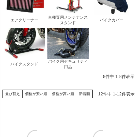
車種専用メンテナンス
エアクリーナー
バイクカバー
スタンド
バイク用セキュリティ
バイクスタンド
用品
8
件中
1
-
8
件表示
12
件中
1
-
12
件表示
並び替え
価格が安い順
価格が高い順
新着順