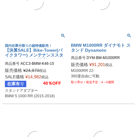
BMW M1000RR ダイナモト ス
国内在庫分限りの超特価販売！
【決算SALE】Bike-Tower(バ
タンド Dynamoto
イクタワー) メンテナンススタ
商品番号
ンド スタンドアダプターセット
商品番号
ACC3-BMW-K46-15
販売価格
¥
91,201
BMW S 1000 RR (2015-2018)
税込
販売価格
¥
24,970
税込
M1000RR 22-

SALE価格
¥
14,982
税込
4～6週間
40％OFF
在庫有り
スタンドアダプター

BMW S 1000 RR (2015-2018)