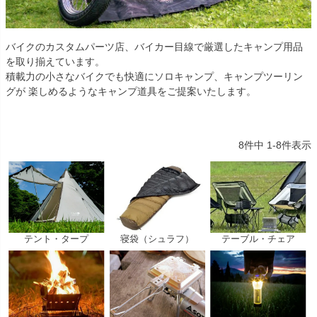
バイクのカスタムパーツ店、バイカー目線で厳選したキャンプ用品
を取り揃えています。
積載力の小さなバイクでも快適にソロキャンプ、キャンプツーリン
グが 楽しめるようなキャンプ道具をご提案いたします。
8
件中
1
-
8
件表示
テント・タープ
寝袋（シュラフ）
テーブル・チェア