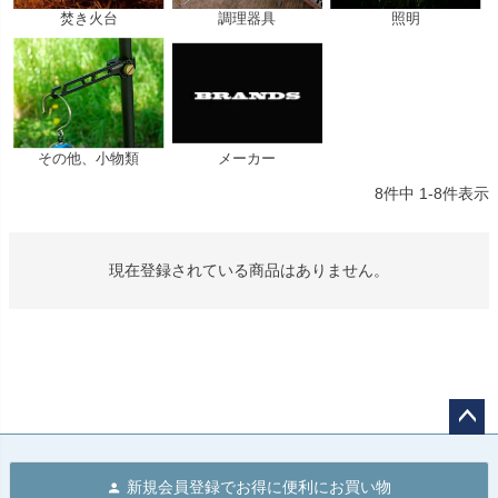
焚き火台
調理器具
照明
その他、小物類
メーカー
8
件中
1
-
8
件表示
現在登録されている商品はありません。
ペー
ジト
新規会員登録でお得に便利にお買い物
ップ