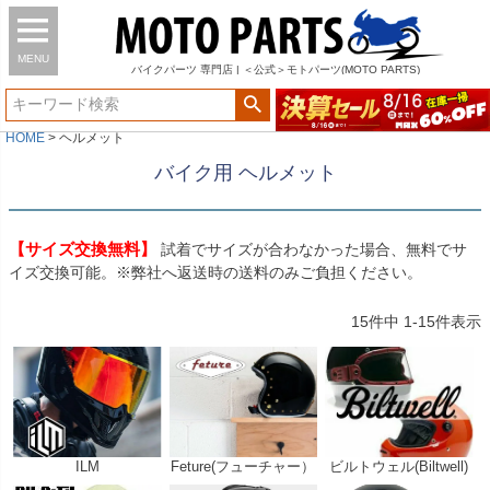
MENU
バイク
パーツ
専門店 | ＜公式＞モトパーツ(MOTO PARTS)
HOME
ヘルメット
バイク用 ヘルメット
【サイズ交換無料】
試着でサイズが合わなかった場合、無料でサ
イズ交換可能。※弊社へ返送時の送料のみご負担ください。
15
件中
1
-
15
件表示
ILM
Feture(フューチャー）
ビルトウェル(Biltwell)