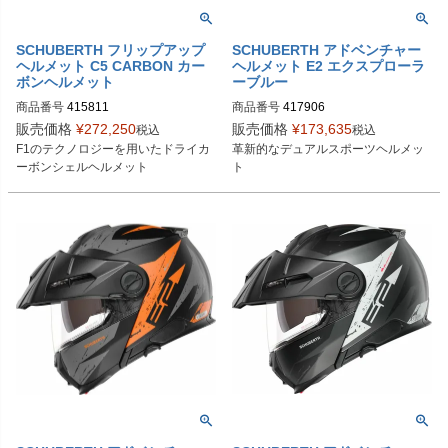
SCHUBERTH フリップアップ
SCHUBERTH アドベンチャー
ヘルメット C5 CARBON カー
ヘルメット E2 エクスプローラ
ボンヘルメット
ーブルー
商品番号
415811

商品番号
417906
4158113360

販売価格
¥
272,250
販売価格
¥
173,635
税込
税込
4158114360

F1のテクノロジーを用いたドライカ
革新的なデュアルスポーツヘルメッ
4158115360

ーボンシェルヘルメット
ト
4158116360

4158117360

4158118360

4158119360