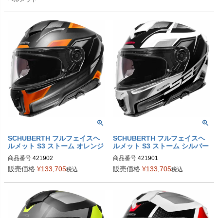
4151016360

4219006360

4151017360

4219007360

4151018360

4219008360

4151019360
4219009360
SCHUBERTH フルフェイスヘ
SCHUBERTH フルフェイスヘ
ルメット S3 ストーム オレンジ
ルメット S3 ストーム シルバー
商品番号
421902

商品番号
421901

4219023360

4219013360

販売価格
¥
133,705
販売価格
¥
133,705
税込
税込
4219024360

4219014360

4219025360

4219015360

4219026360

4219016360

4219027360

4219017360

4219028360

4219018360
