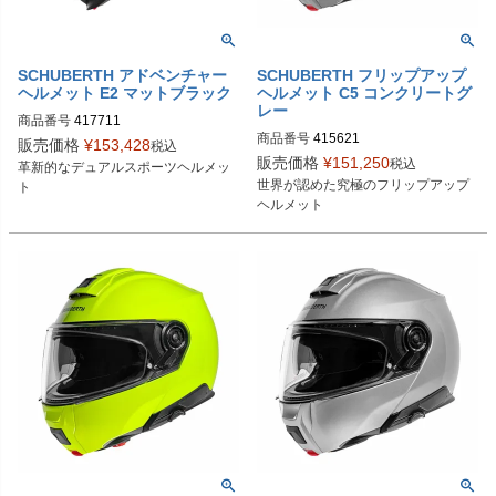
SCHUBERTH アドベンチャー
SCHUBERTH フリップアップ
ヘルメット E2 マットブラック
ヘルメット C5 コンクリートグ
レー
商品番号
417711

商品番号
415621
4177113360

販売価格
¥
153,428
税込
4177114360

販売価格
¥
151,250
税込
革新的なデュアルスポーツヘルメッ
4177115360

世界が認めた究極のフリップアップ
ト
4177116360

ヘルメット
4177117360

4177118360

4177119360