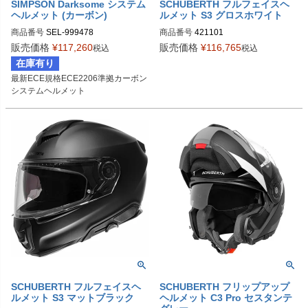
SIMPSON Darksome システム
SCHUBERTH フルフェイスヘ
ヘルメット (カーボン)
ルメット S3 グロスホワイト
商品番号
SEL-999478
商品番号
421101

4211013360

販売価格
¥
117,260
販売価格
¥
116,765
税込
税込
4211014360

在庫有り
4211015360

最新ECE規格ECE2206準拠カーボン
4211016360

システムヘルメット
4211017360

4211018360

4211019360
SCHUBERTH フルフェイスヘ
SCHUBERTH フリップアップ
ルメット S3 マットブラック
ヘルメット C3 Pro セスタンテ