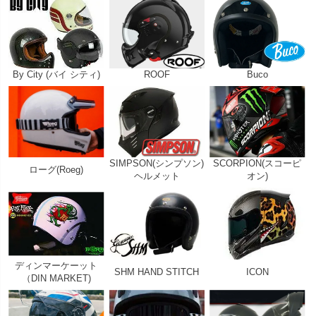
By City (バイ シティ)
ROOF
Buco
SIMPSON(シンプソン)
SCORPION(スコーピ
ローグ(Roeg)
ヘルメット
オン)
ディンマーケーット
SHM HAND STITCH
ICON
（DIN MARKET)