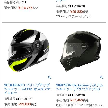
グレー
商品番号
421711

商品番号
SEL-436928

4217113360

販売価格
¥
116,765
税込
XS 4369283360

4217114360

販売価格
¥
99,880
税込
S 4369284360

4217115360

C3 Pro システムヘルメット
M 4369285360

4217116360

L 4369286360

4217117360

XL 4369287360

4217118360

XXL 4369288360

4217119360
XXXL 4369289360
SCHUBERTH フリップアップ
SIMPSON Darksome システム
ヘルメット C3 Pro セスタンテ
ヘルメット (ブラックメタル)
イエロー
商品番号
SEL-999468
商品番号
SEL-436927

販売価格
¥
87,450
税込
XS 4369273360

販売価格
¥
99,880
税込
最新ECE規格ECE2206準拠システム
S 4369274360
