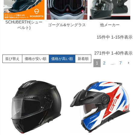
SCHUBERTH(シュー
ゴーグル&サングラス
他メーカー
ベルト)
15
件中
1
-
15
件表示
271
件中
1
-
40
件表示
並び替え
価格が安い順
価格が高い順
新着順
1
2
…
7