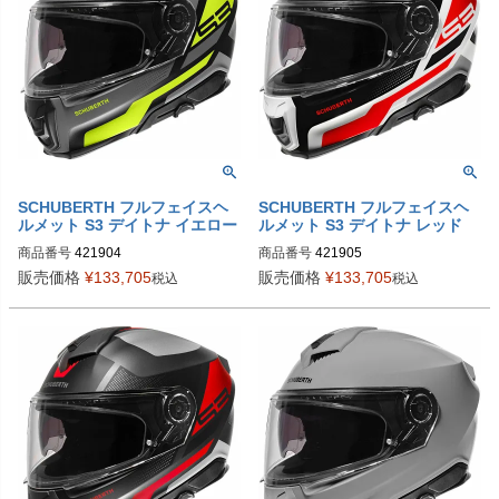
4219029360
4219019360
SCHUBERTH フルフェイスヘ
SCHUBERTH フルフェイスヘ
ルメット S3 デイトナ イエロー
ルメット S3 デイトナ レッド
商品番号
421904

商品番号
421905

4219043360

4219053360

販売価格
¥
133,705
販売価格
¥
133,705
税込
税込
4219044360

4219054360

4219045360

4219055360

4219046360

4219056360

4219047360

4219057360

4219048360

4219058360

4219049360
4219059360