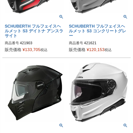
SCHUBERTH フルフェイスヘ
SCHUBERTH フルフェイスヘ
ルメット S3 デイトナ アンスラ
ルメット S3 コンクリートグレ
サイト
ー
商品番号
421903

商品番号
421621

4219033360

4216213360

販売価格
¥
133,705
販売価格
¥
120,153
税込
税込
4219034360

4216214360

4219035360

4216215360

4219036360

4216216360

4219037360

4216217360

4219038360

4216218360

4219039360
4216219360