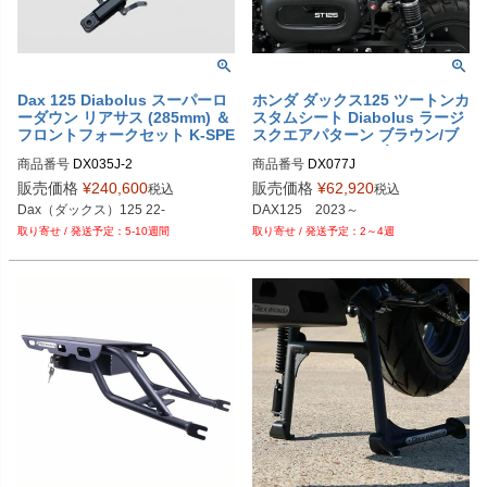
Dax 125 Diabolus スーパーロ
ホンダ ダックス125 ツートンカ
ーダウン リアサス (285mm) ＆
スタムシート Diabolus ラージ
フロントフォークセット K-SPE
スクエアパターン ブラウン/ブ
ED
ラック Diabolus ブラック K-S
商品番号
DX035J-2

商品番号
DX077J
PEED
販売価格
¥
240,600
販売価格
¥
62,920
税込
税込
DAX125　2023～
5-10週間
2～4週