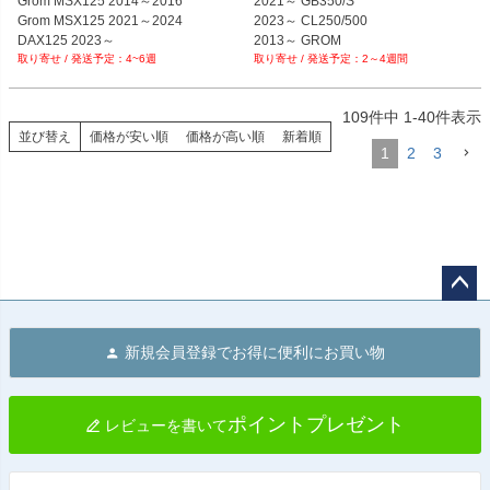
Grom MSX125 2014～2016 

2021～ GB350/S

Grom MSX125 2021～2024

2023～ CL250/500

DAX125 2023～

2013～ GROM

4~6週
2～4週間
2018～ CB250R

パドックスタンド用

2019～2022 Monkey125 

メンテナンスの必需品
他
109
件中
1
-
40
件表示
並び替え
価格が安い順
価格が高い順
新着順
1
2
3
ペー
ジト
新規会員登録でお得に便利にお買い物
ップ
へ
ポイントプレゼント
レビューを書いて