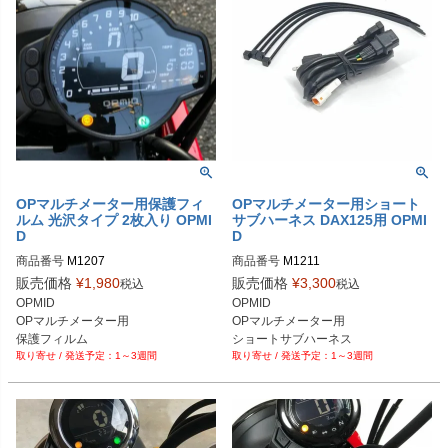
OPマルチメーター用保護フィ
OPマルチメーター用ショート
ルム 光沢タイプ 2枚入り OPMI
サブハーネス DAX125用 OPMI
D
D
商品番号
M1207

商品番号
販売価格
¥
1,980
販売価格
¥
3,300
税込
税込
OPMID

OPMID

OPマルチメーター用

OPマルチメーター用

保護フィルム

ショートサブハーネス 

1～3週間
1～3週間
光沢タイプ 2枚入り
DAX125用