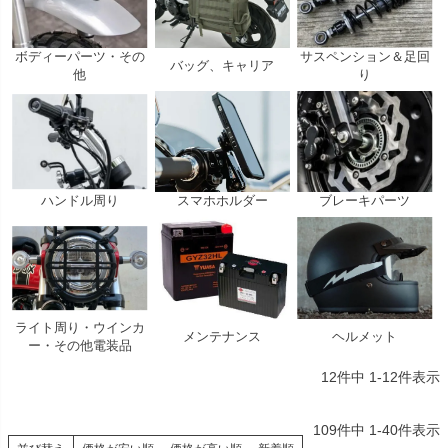
ボディーパーツ・その
サスペンション＆足回
バッグ、キャリア
他
り
ハンドル周り
スマホホルダー
ブレーキパーツ
ライト周り・ウインカ
メンテナンス
ヘルメット
ー・その他電装品
12
件中
1
-
12
件表示
109
件中
1
-
40
件表示