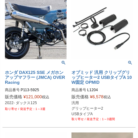
ホンダ DAX125 SSE メガホン
オプミッド 汎用 クリップグリ
アップマフラー (JMCA) OVER
ップヒーター2 USBタイプA 10
Racing
W固定 OPMID
商品番号
P113-5925

商品番号
L1204

M型番：16-123-01
販売価格
¥
121,000
販売価格
¥
6,578
税込
税込
2022- ダックス125
汎用

グリップヒーター2

1～3週
USBタイプA 

1～3週間
10W固定