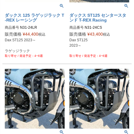
ダックス 125 ラゲッジラック T
ダックス ST125 センタースタ
-REX レーシング
ンド T-REX Racing
商品番号
N31-24LR 

商品番号
N31-24CS 

販売価格
¥
44,400
販売価格
¥
43,400
税込
税込
Dax ST125 2023～

Dax ST125

2023～

ラゲッジラック

4~6週
4~6週
ロングツーリングや

トップケースのベースに！