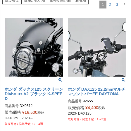
並び替え
価格が安い順
価格が高い順
新着順
1
2
3
ホンダ ダックス125 スクリーン
ホンダ DAX125 22.2mmマルチ
Diabolus V2 ブラック K-SPEE
マウントバーFE DAYTONA
D
商品番号
92655

商品番号
DX051J
9PL：P111-1728
販売価格
¥
4,400
税込
販売価格
¥
16,500
税込
2023- DAX125
DAX125　2023～
1～3週
2～4週