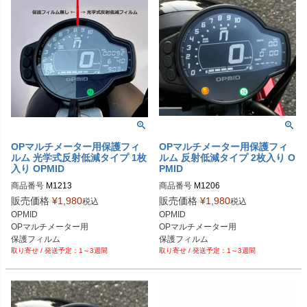
OPマルチメーター用保護フィ
OPマルチメーター用保護フィ
ルム 光学式反射低減タイプ 1枚
ルム 反射低減タイプ 2枚入り O
入り OPMID
PMID
商品番号
M1213

商品番号
M1206

販売価格
¥
1,980
販売価格
¥
1,980
税込
税込
OPMID

OPMID

OPマルチメーター用

OPマルチメーター用

保護フィルム

保護フィルム

1～3週間
1～3週間
光学式反射低減タイプ
反射低減タイプ 2枚入り