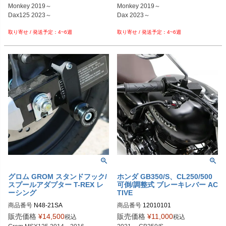
Monkey 2019～

Monkey 2019～

Dax125 2023～ 

Dax 2023～

4~6週
4~6週
ウインドシールド

ウインドシールド

ドレスアップに！

ドレスアップに！

スモークカラー

クリアカラー

グロム GROM スタンドフック/
ホンダ GB350/S、CL250/500
スプールアダプター T-REX レ
可倒/調整式 ブレーキレバー AC
ーシング
TIVE
商品番号
N48-21SA
商品番号
12010101
販売価格
¥
14,500
販売価格
¥
11,000
税込
税込