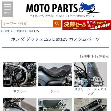
MENU
バイク
パーツ
専門店 | ＜公式＞モトパーツ(MOTO PARTS)
HOME
HONDA
DAX125
ホンダ ダックス125 Dax125 カスタムパーツ
12
件中
1
-
12
件表示
スクリーン・フェアリ
マフラー
シート
ング