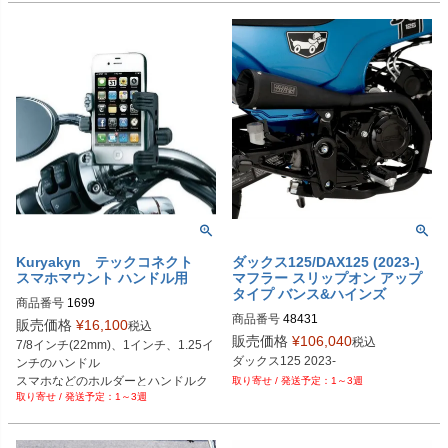
Kuryakyn テックコネクト
ダックス125/DAX125 (2023-)
スマホマウント ハンドル用
マフラー スリップオン アップ
タイプ バンス&ハインズ
商品番号
1699

商品番号
48431

販売価格
¥
16,100
税込
1811-4804
kuryakyn（クリアキン）
販売価格
¥
106,040
税込
7/8インチ(22mm)、1インチ、1.25イ
ダックス125 2023-
ンチのハンドル

スマホなどのホルダーとハンドルク
1～3週
1～3週
ランプのセット