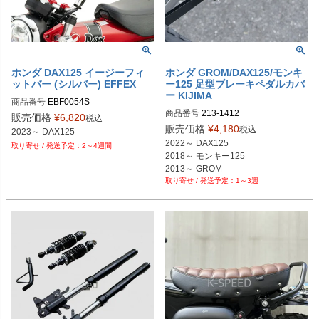
ホンダ DAX125 イージーフィ
ホンダ GROM/DAX125/モンキ
ットバー (シルバー) EFFEX
ー125 足型ブレーキペダルカバ
ー KIJIMA
商品番号
EBF0054S
商品番号
213-1412
販売価格
¥
6,820
税込
販売価格
¥
4,180
税込
2023～ DAX125
2022～ DAX125

2～4週間
2018～ モンキー125

2013～ GROM
1～3週