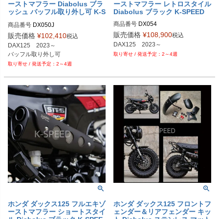
ーストマフラー Diabolus ブラ
ーストマフラー レトロスタイル
ッシュ バッフル取り外し可 K-S
Diabolus ブラック K-SPEED
PEED
商品番号
DX054
商品番号
DX050J
販売価格
¥
108,900
税込
販売価格
¥
102,410
税込
DAX125　2023～
DAX125　2023～

バッフル取り外し可
2～4週
2～4週
ホンダ ダックス125 フルエキゾ
ホンダ ダックス125 フロントフ
ーストマフラー ショートスタイ
ェンダー＆リアフェンダー キッ