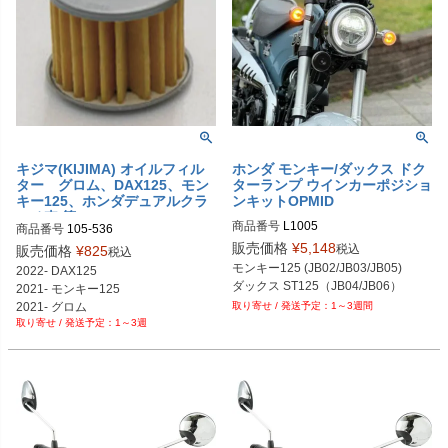
キジマ(KIJIMA) オイルフィル
ホンダ モンキー/ダックス ドク
ター グロム、DAX125、モン
ターランプ ウインカーポジショ
キー125、ホンダデュアルクラ
ンキットOPMID
ッチ車 等
商品番号
L1005

商品番号
105-536
販売価格
¥
5,148
税込
販売価格
¥
825
税込
モンキー125 (JB02/JB03/JB05)

2022- DAX125

2021- モンキー125

2021- グロム

1～3週間
1～3週