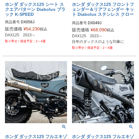
ホンダ ダックス125 シート ス
ホンダ ダックス125 フロントフ
クエアパターン Diabolus ブラ
ェンダー＆リアフェンダー キッ
ック K-SPEED
ト Diabolus ステンレス クロー
ム K-SPEED
商品番号
DX056J
商品番号
DX049J
販売価格
¥
54,230
税込
販売価格
¥
68,090
税込
DAX125　2023～
DAX125　2023～

往年のダックスのような印象に
2～4週
2～4週
ホンダ ダックス125 フルエキゾ
ホンダ ダックス125 フルエキゾ