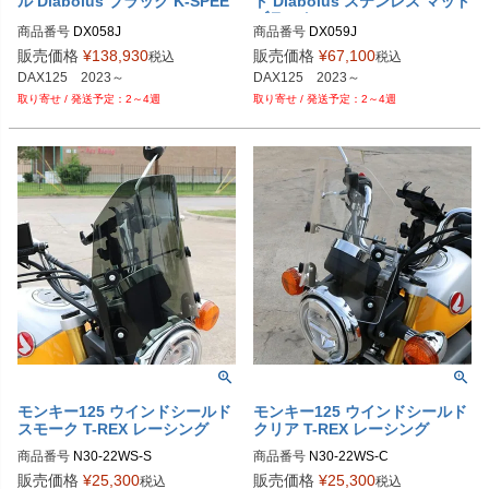
ル Diabolus ブラック K-SPEE
ト Diabolus ステンレス マット
D
ブラック K-SPEED
商品番号
DX058J
商品番号
DX059J
販売価格
¥
138,930
販売価格
¥
67,100
税込
税込
DAX125　2023～
DAX125　2023～
2～4週
2～4週
モンキー125 ウインドシールド
モンキー125 ウインドシールド
スモーク T-REX レーシング
クリア T-REX レーシング
商品番号
N30-22WS-S

商品番号
N30-22WS-C

M型番：N30-22Windshield Smoke

M型番：N30-22Windshield Clear

販売価格
¥
25,300
販売価格
¥
25,300
税込
税込