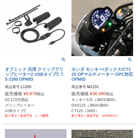
オプミッド 汎用 クリップグリ
ホンダ モンキー/ダックス/CT1
ップヒーター2 USBタイプC 7.
25 OPマルチメーター GPC対応
5-15W OPMID
OPMID
商品番号
L1205

商品番号
M1231

旧型番M1208
販売価格
¥
9,878
販売価格
¥
36,080
税込
税込
DC12V汎用品

モンキー125（JB03/JB05）

グリップヒーター

DAX125（JB04/JB06）

USBタイプC 

CT125（JA65）
1～3週間
2026/9/15～
7.5-15W