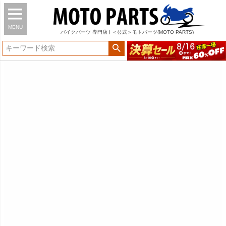
MENU
バイク
パーツ
専門店 | ＜公式＞モトパーツ(MOTO PARTS)