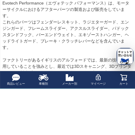
Evotech Performance（エヴォテック パフォーマンス）は、モータ
ーサイクルにおけるアフターパーツの製造および販売をしていま
す。

これらのパーツはフェンダーレスキット、ラジエターガード、エン
ジンガード、フレームスライダー、アクスルスライダー、パドック
スタンドフック、バーエンドウェイト、エキゾーストハンガー、ヘ
ッドライトガード、ブレーキ・クラッチレバーなどを含んでいま
す。

ファクトリーがあるイギリスのアルフォードでは、最新の技術を使
用していることを強みとし、最近では3Dスキャニング、3Dプリンタ
ー、CNC製造プラントを使用し、長年の経験が生んだ高いスキルを
誇るチームが世界の中でも高レベルなバイク用アクセサリーを生み
商品レビュー
車種別
メーカー別
マイページ
カート
出しています。

Evotech Performanceってどんなブランド？