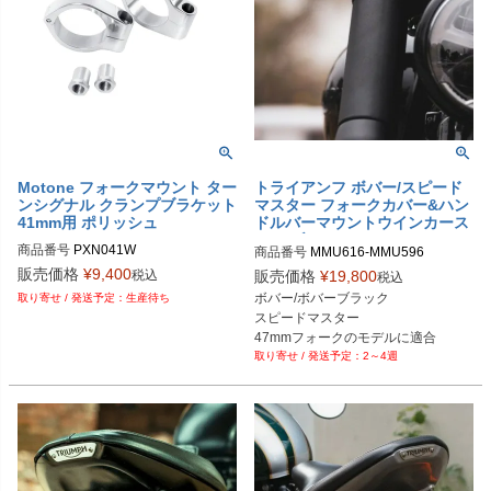
Motone フォークマウント ター
トライアンフ ボバー/スピード
ンシグナル クランプブラケット
マスター フォークカバー&ハン
41mm用 ポリッシュ
ドルバーマウントウインカース
テー ブラック Motone(モート
商品番号
PXN041W
商品番号
MMU616-MMU596
ーン)
販売価格
¥
9,400
税込
販売価格
¥
19,800
税込
ボバー/ボバーブラック

生産待ち
スピードマスター

47mmフォークのモデルに適合
2～4週