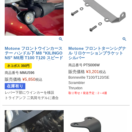
Motone フロントウインカース
Motone フロントターンシグナ
テー ハンドル下 M8 "KILINGO
ル リロケーションブラケット
NS" M8用 T100 T120 スピード
シルバー
ツイン スクランブラー等
商品番号
PTS006W
ネコポス 350円
販売価格
¥
3,201
税込
商品番号
MMU596
Bonneville T100/T120/SE

販売価格
¥
5,850
税込
Scrambler

在庫有り
レバー下部にウインカーを移設

2～4週
トライアンフ 二気筒モデルに適合