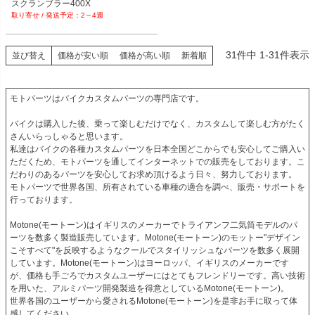
スクランブラー400X
2～4週
31
件中
1
-
31
件表示
並び替え
価格が安い順
価格が高い順
新着順
モトパーツはバイクカスタムパーツの専門店です。

バイクは購入した後、乗って楽しむだけでなく、カスタムして楽しむ方がたく
さんいらっしゃると思います。

私達はバイクの各種カスタムパーツを日本全国どこからでも安心してご購入い
ただくため、モトパーツを通してインターネットでの販売をしております。こ
だわりのあるパーツを安心してお求め頂けるよう日々、努力しております。

モトパーツで世界各国、所有されている車種の適合を調べ、販売・サポートを
行っております。

Motone(モートーン)はイギリスのメーカーでトライアンフ二気筒モデルのパ
ーツを数多く製造販売しています。Motone(モートーン)のモットー"デザイン
こそすべて"を反映するようなクールでスタイリッシュなパーツを数多く展開
しています。Motone(モートーン)はヨーロッパ、イギリスのメーカーです
が、価格も手ごろでカスタムユーザーにはとてもフレンドリーです。高い技術
を用いた、アルミパーツ開発製造を得意としているMotone(モートーン)。

世界各国のユーザーから愛されるMotone(モートーン)を是非お手に取って体
感してください。
