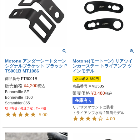
Motone アンダーシートターン
Motone(モートーン) リアウイ
シグナルブラケット ブラック P
ンカーステー トライアンフ ツ
TS001B MT1086
インモデル
商品番号
PTS001B

ネコポス 350円
販売価格
¥
4,200
税込
商品番号
MMU585
Biker's型番：MT1086
Bonneville SE

販売価格
¥
3,480
税込
Bonneville T100

在庫有り
Scrambler 865

リアサスマウントに装着

2～4週
Thruxton
5.00
4.00