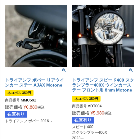
トライアンフ ボバー リアウイ
トライアンフ スピード400 スク
ンカー ステー AJAX Motone
ランブラー400X ウインカース
テー フロント用 8mm Motone
ネコポス 350円
(モートーン)
ネコポス 350円
商品番号
MMU592
商品番号
ADT004
販売価格
¥
6,880
税込
販売価格
¥
5,980
税込
在庫有り
在庫有り
トライアンフ ボバー 2016～
スピード400

スクランブラー400X

2023～