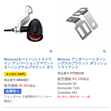
Motone(モートーン) トライラ
Motone アンダーシートターン
イン アッパーショックマウント
シグナルブラケット ポリッシュ
ターンシグナルブラケット ポリ
トライアンフ
ッシュ
商品番号
PTS001W

ネコポス 350円
販売価格
¥
3,100
税込
商品番号
MMU007
Biker's型番：MT1087
Bonneville SE

販売価格
¥
5,401
税込
Bonneville T100

在庫有り
Scrambler 865

フェンダーレス使用時のウィンカー
2～4週
Thruxton
移設に