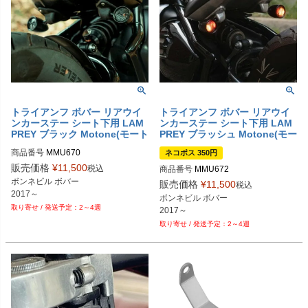
トライアンフ ボバー リアウイ
トライアンフ ボバー リアウイ
ンカーステー シート下用 LAM
ンカーステー シート下用 LAM
PREY ブラック Motone(モート
PREY ブラッシュ Motone(モー
ーン)
トーン)
商品番号
MMU670
ネコポス 350円
販売価格
¥
11,500
税込
商品番号
MMU672
ボンネビル ボバー

販売価格
¥
11,500
税込
2017～
ボンネビル ボバー

2～4週
2017～
2～4週