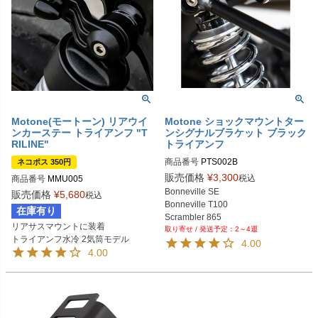
Motone(モートーン) リアウイ
Motone ショックマウントター
ンカーステー トライアンフ "T
ンシグナルブラケット ブラック
RILINE"
トライアンフ
商品番号
PTS002B

ネコポス 350円
販売価格
¥
3,300
税込
商品番号
MMU005
Biker's型番：MT1079
Bonneville SE

販売価格
¥
5,680
税込
Bonneville T100

在庫有り
Scrambler 865

リアサスマウントに装着

2～4週
Thruxton
4.00
4.00