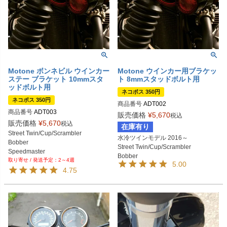
Motone ボンネビル ウインカー
Motone ウインカー用ブラケッ
ステー ブラケット 10mmスタ
ト 8mmスタッドボルト用
ッドボルト用
ネコポス 350円
ネコポス 350円
商品番号
ADT002
商品番号
ADT003

販売価格
¥
5,670
税込
前の型番はADT001
販売価格
¥
5,670
税込
在庫有り
Street Twin/Cup/Scrambler

水冷ツインモデル 2016～

Bobber

Street Twin/Cup/Scrambler

Speedmaster

Bobber

2～4週
T100/T120

5.00
Speedmaster

4.75
Thruxton

T100/T120

Speed Twin 
Thruxton
