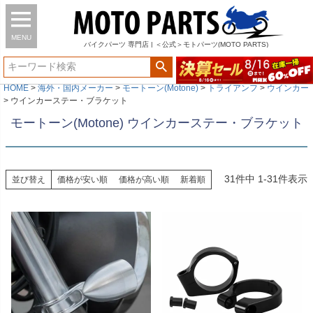
MENU
バイク
パーツ
専門店 | ＜公式＞モトパーツ(MOTO PARTS)
HOME
海外・国内メーカー
モートーン(Motone)
トライアンフ
ウインカー
ウインカーステー・ブラケット
モートーン(Motone) ウインカーステー・ブラケット
31
件中
1
-
31
件表示
並び替え
価格が安い順
価格が高い順
新着順