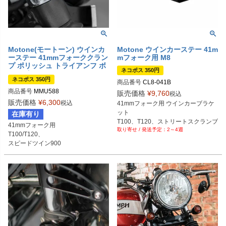
Motone(モートーン) ウインカ
Motone ウインカーステー 41m
ーステー 41mmフォーククラン
mフォーク用 M8
プ ポリッシュ トライアンフ ボ
ネコポス 350円
ンネビルなど
ネコポス 350円
商品番号
CL8-041B
商品番号
MMU588
販売価格
¥
9,760
税込
販売価格
¥
6,300
税込
41mmフォーク用 ウインカーブラケ
ット

在庫有り
T100、T120、ストリートスクランブ
41mmフォーク用

2～4週
ラー

T100/T120、

etc...
スピードツイン900
