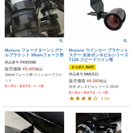
Motone フォークターンシグナ
Motone ウインカー ブラケット
ルブラケット 39mmフォーク用
ステー 水冷ボンネビルシリーズ
T120 スピードツイン等
商品番号
PXN039B

ネコポス 350円
販売価格
¥
9,400
税込
Biker's型番：MT1088
商品番号
MMU521
39mmフォーク用 ウィンカーブラケ
ット
販売価格
¥
4,580
税込
2～4週
水冷 ボンネビルシリーズ 2016-
2～4週
4.00