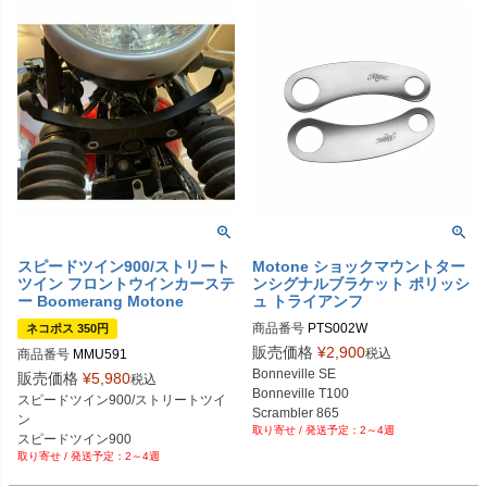
スピードツイン900/ストリート
Motone ショックマウントター
ツイン フロントウインカーステ
ンシグナルブラケット ポリッシ
ー Boomerang Motone
ュ トライアンフ
商品番号
PTS002W

ネコポス 350円
販売価格
¥
2,900
税込
商品番号
MMU591
Biker's型番：MT1080
Bonneville SE

販売価格
¥
5,980
税込
Bonneville T100

スピードツイン900/ストリートツイ
Scrambler 865

ン

2～4週
Thruxton
スピードツイン900
2～4週