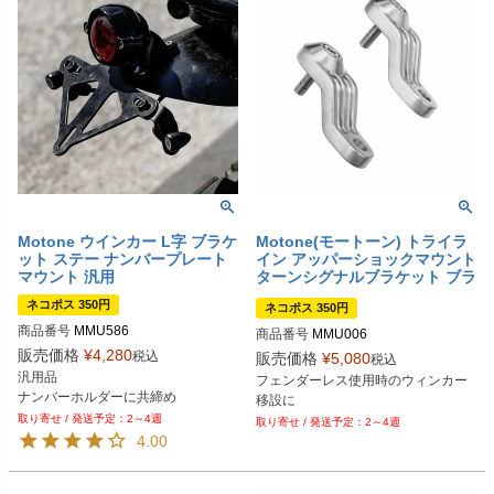
Motone ウインカー L字 ブラケ
Motone(モートーン) トライラ
ット ステー ナンバープレート
イン アッパーショックマウント
マウント 汎用
ターンシグナルブラケット ブラ
ッシュ
ネコポス 350円
ネコポス 350円
商品番号
MMU586
商品番号
MMU006
販売価格
¥
4,280
税込
販売価格
¥
5,080
税込
汎用品

フェンダーレス使用時のウィンカー
ナンバーホルダーに共締め
移設に
2～4週
2～4週
4.00