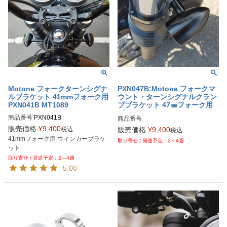
Motone フォークターンシグナ
PXN047B:Motone フォークマ
ルブラケット 41mmフォーク用
ウント・ターンシグナルクラン
PXN041B MT1089
プブラケット 47㎜フォーク用
ブラック
商品番号
PXN041B

商品番号
販売価格
¥
9,400
税込
販売価格
¥
9,400
税込
Biker's型番：MT1089
41mmフォーク用 ウィンカーブラケ
2～4週
ット
2～4週
5.00