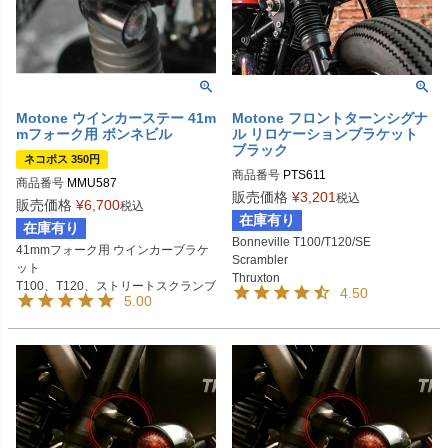
Motone ウインカーステー 41m
Motone フロントターンシグナ
mフォーク用 ボンネビル
ル リロケーションブラケット
ブラック
ネコポス 350円
商品番号
PTS611
商品番号
MMU587
販売価格
¥
3,201
税込
販売価格
¥
6,700
税込
在庫有り
在庫有り
Bonneville T100/T120/SE

41mmフォーク用 ウインカーブラケ
Scrambler

ット

Thruxton

T100、T120、ストリートスクランブ
4.50
Street Cup

5.00
ラー

Street Twin
etc...