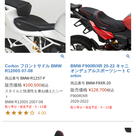
Corbin フロントサドル BMW
BMW F900R/XR 20-22 キャニ
R1200S 07-08
オンデュアルスポーツシート C
orbin
商品番号
BMW-R12S7-F
商品番号
BMW-F9XR-20
販売価格
¥
100,500
税込
販売価格
¥
128,700
税込
スタイルと快適性を兼ね備えたシー
F900R/XR

ト

5～12週
5～12週
4.00