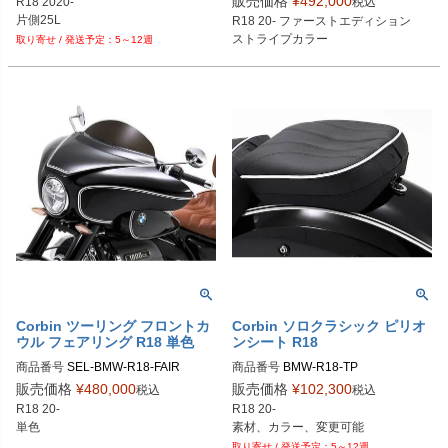
販売価格
¥
492,000
税込
R18 2020-

片側25L
R18 20- ファーストエディション

ストライプカラー
5～12週
Corbin ツーリング フロントカ
Corbin ソロクラシック ピリオ
ウル フェアリング R18 単色
ンシート R18
商品番号
SEL-BMW-R18-FAIR
商品番号
販売価格
¥
480,000
販売価格
¥
102,300
税込
税込
R18 20-

R18 20-

単色
素材、カラー、変更可能
5～12週