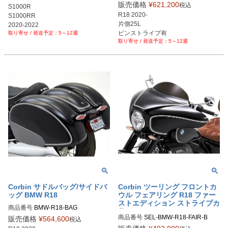
販売価格
¥
621,200
税込
S1000R

R18 2020-

S1000RR

片側25L

2020-2022
ピンストライプ有
5～12週
5～12週
Corbin サドルバッグ/サイドバ
Corbin ツーリング フロントカ
ッグ BMW R18
ウル フェアリング R18 ファー
ストエディション ストライプカ
商品番号
BMW-R18-BAG
ラー
商品番号
SEL-BMW-R18-FAIR-B
販売価格
¥
564,600
税込