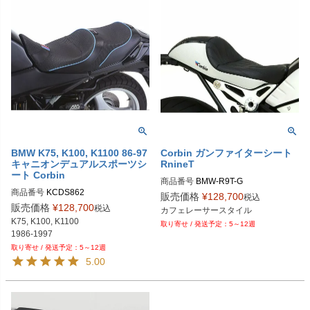
BMW K75, K100, K1100 86-97
Corbin ガンファイターシート
キャニオンデュアルスポーツシ
RnineT
ート Corbin
商品番号
BMW-R9T-G
商品番号
KCDS862
販売価格
¥
128,700
税込
販売価格
¥
128,700
税込
K75, K100, K1100

5～12週
1986-1997
5～12週
5.00