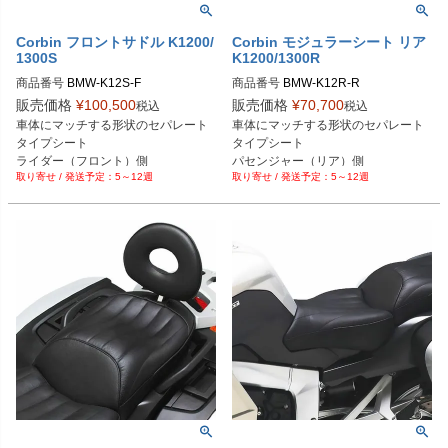
Corbin フロントサドル K1200/
Corbin モジュラーシート リア
1300S
K1200/1300R
商品番号
BMW-K12S-F
商品番号
BMW-K12R-R
販売価格
¥
100,500
販売価格
¥
70,700
税込
税込
車体にマッチする形状のセパレート
車体にマッチする形状のセパレート
タイプシート

タイプシート

5～12週
5～12週