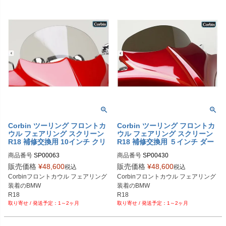
Corbin ツーリング フロントカ
Corbin ツーリング フロントカ
ウル フェアリング スクリーン
ウル フェアリング スクリーン
R18 補修交換用 10インチ クリ
R18 補修交換用 ５インチ ダー
ア
ク
商品番号
SP00063

商品番号
SP00430

販売価格
¥
48,600
販売価格
¥
48,600
税込
税込
型番：SEL-BMW-R18-FAIR-B
型番：SEL-BMW-R18-FAIR-B
Corbinフロントカウル フェアリング
Corbinフロントカウル フェアリング
装着のBMW

装着のBMW

R18

R18

1～2ヶ月
1～2ヶ月