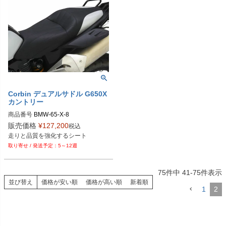
Corbin デュアルサドル G650X
カントリー
商品番号
BMW-65-X-8
販売価格
¥
127,200
税込
走りと品質を強化するシート
5～12週
75
件中
41
-
75
件表示
並び替え
価格が安い順
価格が高い順
新着順
1
2