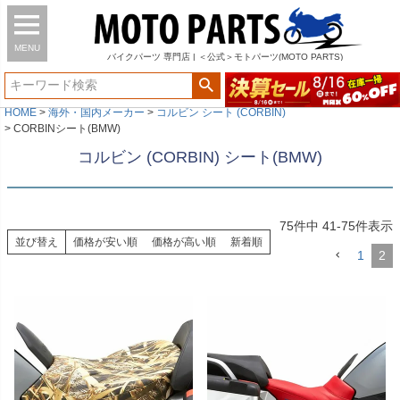
MENU
バイク
パーツ
専門店 | ＜公式＞モトパーツ(MOTO PARTS)
HOME
海外・国内メーカー
コルビン シート (CORBIN)
CORBINシート(BMW)
コルビン (CORBIN) シート(BMW)
75
件中
41
-
75
件表示
並び替え
価格が安い順
価格が高い順
新着順
1
2