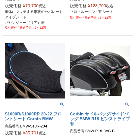
販売価格
¥
70,700
販売価格
¥
128,700
税込
税込
車体にマッチする形状のセパレート
タイプシート

5～12週
5～12週
S1000R/S1000RR 20-22 フロ
Corbin サドルバッグ/サイドバ
ントシート Corbin BMW
ッグ BMW R18 ピンストライプ
有
商品番号
BMW-S10R-20-F
商品番号
BMW-R18-BAG-B
販売価格
¥
85,701
税込