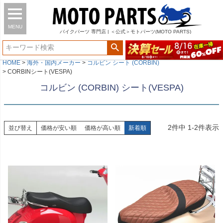
MENU
バイク
パーツ
専門店 | ＜公式＞モトパーツ(MOTO PARTS)
HOME
海外・国内メーカー
コルビン シート (CORBIN)
CORBINシート(VESPA)
コルビン (CORBIN) シート(VESPA)
2
件中
1
-
2
件表示
並び替え
価格が安い順
価格が高い順
新着順