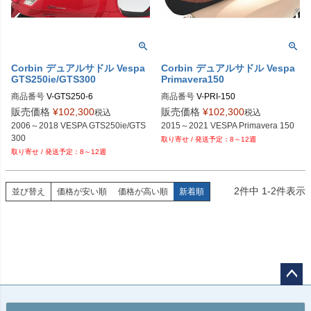
Corbin デュアルサドル Vespa
Corbin デュアルサドル Vespa
GTS250ie/GTS300
Primavera150
商品番号
V-GTS250-6
商品番号
V-PRI-150
販売価格
¥
102,300
販売価格
¥
102,300
税込
税込
2006～2018 VESPA GTS250ie/GTS
2015～2021 VESPA Primavera 150
300
8～12週
8～12週
2
件中
1
-
2
件表示
並び替え
価格が安い順
価格が高い順
新着順
ペー
ジト