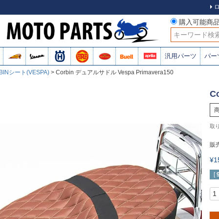
購入可能商
検索
汎用パーツ
パー
BINシート(VESPA)
Corbin デュアルサドル Vespa Primavera150
C
販
¥
[