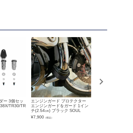
ダー 3個セッ
エンジンガード プロテクター
FJR1300/A/AE/E
38X/TR30/TR
エンジンガードをガード 1イン
ンガードクラッシュケ
チ(2.54㎝) ブラック SOUL
EX レーシング
¥
7,900
¥
45,800
（税込）
（税込）