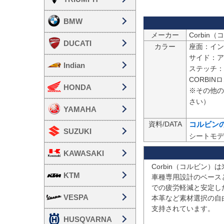
BMW
メーカー
DUCATI
カラー
座面：イン
サイド：ア
Indian
ステッチ：
CORBIN
HONDA
※その他の
さい）

YAMAHA
資料/DATA
コルビン
SUZUKI
シートモデ
KAWASAKI
Corbin（コルビン
KTM
車種専用設計のベース
での疲労軽減と安定し
VESPA
本革など素材選択の自
支持されています。

HUSQVARNA