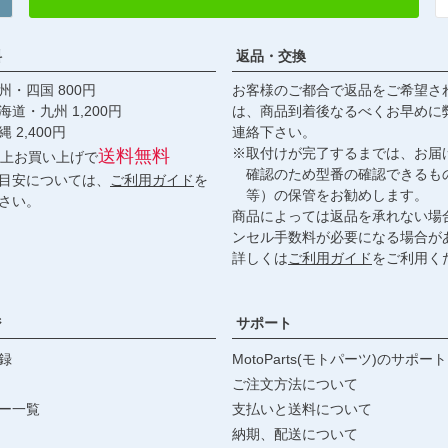
料
返品・交換
・四国 800円
お客様のご都合で返品をご希望さ
九州 1,200円
は、商品到着後なるべくお早めに
,400円
連絡下さい。
※取付けが完了するまでは、お届
送料無料
円以上お買い上げで
確認のため型番の確認できるも
目安については、
ご利用ガイド
を
等）の保管をお勧めします。
さい。
商品によっては返品を承れない場
ンセル手数料が必要になる場合が
詳しくは
ご利用ガイド
をご利用く
ジ
サポート
録
MotoParts(モトパーツ)のサポート
ご注文方法について
ー一覧
支払いと送料について
納期、配送について