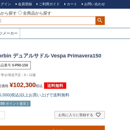
ログイン
会員登録
ご利用ガイド
カート
お問い合わせ
品から探す
全商品から探す
ツメーカー
orbin デュアルサドル Vespa Primavera150
商品番号
V-PRI-150
8～12週
¥
102,300
送料無料
売価格
税込
15,000(税込)以上お買い上げで送料無料
930
ポイント進呈 ]
お気に入りに登録する