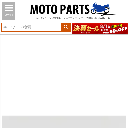
MENU
バイク
パーツ
専門店 | ＜公式＞モトパーツ(MOTO PARTS)