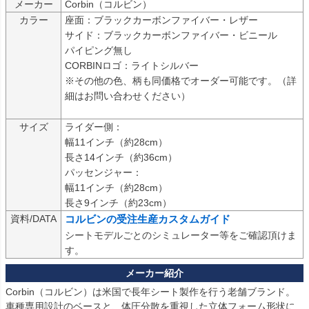
メーカー
カラー
座面：ブラックカーボンファイバー・レザー

サイド：ブラックカーボンファイバー・ビニール

パイピング無し

CORBINロゴ：ライトシルバー

※その他の色、柄も同価格でオーダー可能です。（詳
細はお問い合わせください）

サイズ
ライダー側：

幅11インチ（約28cm）

長さ14インチ（約36cm）

パッセンジャー：

幅11インチ（約28cm）

長さ9インチ（約23cm）
資料/DATA
コルビンの受注生産カスタムガイド
シートモデルごとのシミュレーター等をご確認頂けま
す。
Corbin（コルビン）は米国で長年シート製作を行う老舗ブランド。

車種専用設計のベースと、体圧分散を重視した立体フォーム形状に