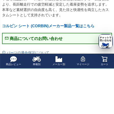
より、長距離走行での疲労軽減と安定した着座姿勢を追求します。

本革など素材選択の自由度も高く、見た目と快適性を両立したカス
タムシートとして支持されています。

コルビン シート (CORBIN)メーカー製品一覧はこちら
商品についてのお問い合わせ
パーツの適合保証について
レビューを書く
商品レビュー
車種別
メーカー別
マイページ
カート
よく一緒に見られている商品
Corbin デュアル
プーチ(Puig) ブ
ベスパ GTS Sup
MIVV スリップオ
サドル Vespa Pri
レーキレバー ク
er300 Sei Giorni
ンマフラー DEL
mavera150
ラッチレバー Ve
Tech 2021 スリ
TA RACE ブラッ
¥ 102,300(税込)
¥ 12,800(税込)
¥ 301,800(税込)
¥ 115,500(税込)