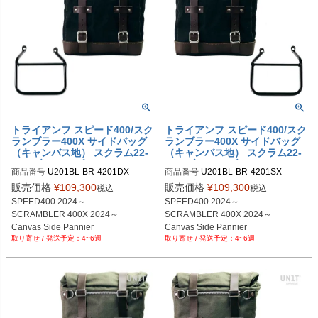
トライアンフ スピード400/スク
トライアンフ スピード400/スク
ランブラー400X サイドバッグ
ランブラー400X サイドバッグ
（キャンバス地） スクラム22-
（キャンバス地） スクラム22-
30L ブラック/ブラウン＆サイ
30L ブラック/ブラウン＆サイ
商品番号
U201BL-BR-4201DX

商品番号
U201BL-BR-4201SX

ドバッグサポート フレーム右側
ドバッグサポート フレーム左側
U201BL_BR+4201DX

U201BL_BR+4201SX	

キット ユニットガレージ
キット ユニットガレージ
販売価格
¥
109,300
販売価格
¥
109,300
税込
税込
SPEED400 2024～

SPEED400 2024～

SCRAMBLER 400X 2024～

SCRAMBLER 400X 2024～

Canvas Side Pannier 

Canvas Side Pannier 

4~6週
4~6週
Scram 22L-30L 

Scram 22L-30L 

Black/Brown

Black/Brown

+ Right Subframe
+ Left Subframe