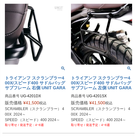
トライアンフ スクランブラー4
トライアンフ スクランブラー4
00X/スピード400 サドルバッグ
00X/スピード400 サドルバッグ
サブフレーム 右側 UNIT GARA
サブフレーム 左側 UNIT GARA
GE
GE
商品番号
UG-4201DX

商品番号
UG-4201SX

M型番：4201DX	
M型番：4201SX	
販売価格
¥
41,500
販売価格
¥
41,500
税込
税込
SCRAMBLER（スクランブラー） 4
SCRAMBLER（スクランブラー） 4
00X  2024～

00X  2024～

SPEED （スピード）400 2024～

SPEED （スピード）400 2024～

4~6週
4~6週
Right subframe

Left Subframe
Only compatible with

 our low exhaust