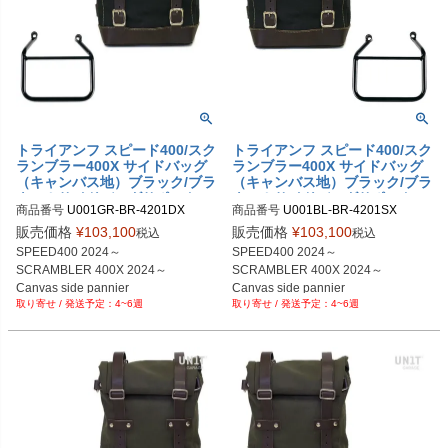
トライアンフ スピード400/スク
トライアンフ スピード400/スク
ランブラー400X サイドバッグ
ランブラー400X サイドバッグ
（キャンバス地）ブラック/ブラ
（キャンバス地）ブラック/ブラ
ウン＆サイドバッグサポートフ
ウン＆サイドバッグサポートフ
商品番号
U001GR-BR-4201DX

商品番号
U001BL-BR-4201SX

レーム右側 キット ユニットガ
レーム左側 キット ユニットガ
U001GR_BR+4201DX

U001BL_BR+4201SX

レージ
レージ
販売価格
¥
103,100
販売価格
¥
103,100
税込
税込
SPEED400 2024～

SPEED400 2024～

SCRAMBLER 400X 2024～

SCRAMBLER 400X 2024～

Canvas side pannier

Canvas side pannier

4~6週
4~6週
10L-14L Black/Brown

10L-14L Black/Brown

+ Right Subframe
+ Left Subframe