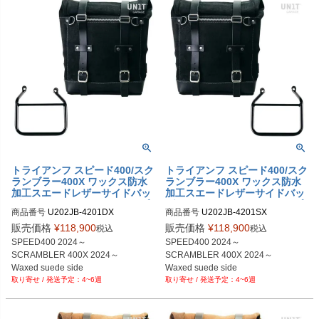
トライアンフ スピード400/スク
トライアンフ スピード400/スク
ランブラー400X ワックス防水
ランブラー400X ワックス防水
加工スエードレザーサイドバッ
加工スエードレザーサイドバッ
グ スクラム22-30L ジェットブ
グ スクラム22-30L ジェットブ
商品番号
U202JB-4201DX

商品番号
U202JB-4201SX

ラック ＆サイドバッグサポート
ラック＆サイドバッグサポート
フレーム右側キット ユニットガ
フレーム左側キット ユニットガ
販売価格
¥
118,900
販売価格
¥
118,900
税込
税込
レージ
レージ
SPEED400 2024～

SPEED400 2024～

SCRAMBLER 400X 2024～

SCRAMBLER 400X 2024～

Waxed suede side 

Waxed suede side 

4~6週
4~6週
pannier Scram 

pannier Scram 

22L-30L JetBlack

22L-30L JetBlack

+ Right Subframe
+ Left Subframe