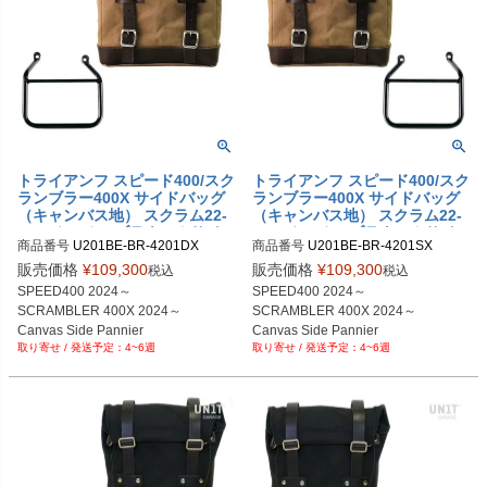
トライアンフ スピード400/スク
トライアンフ スピード400/スク
ランブラー400X サイドバッグ
ランブラー400X サイドバッグ
（キャンバス地） スクラム22-
（キャンバス地） スクラム22-
30L ベージュ/ブラウン＆サイ
30L ベージュ/ブラウン＆サイ
商品番号
U201BE-BR-4201DX

商品番号
U201BE-BR-4201SX

ドバッグサポート フレーム右側
ドバッグサポート フレーム左側
U201BE_BR+4201DX

キット ユニットガレージ
キット ユニットガレージ
販売価格
¥
109,300
販売価格
¥
109,300
税込
税込
SPEED400 2024～

SPEED400 2024～

SCRAMBLER 400X 2024～

SCRAMBLER 400X 2024～

Canvas Side Pannier 

Canvas Side Pannier 

4~6週
4~6週
Scram 22L-30L 

Scram 22L-30L 

Beige/Brown

Beige/Brown

+ Right Subframe
+ Left Subframe