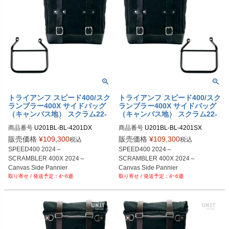
トライアンフ スピード400/スク
トライアンフ スピード400/スク
ランブラー400X サイドバッグ
ランブラー400X サイドバッグ
（キャンバス地） スクラム22-
（キャンバス地） スクラム22-
30L ブラック/ブラック＆サイ
30L ブラック/ブラック ＆サイ
商品番号
U201BL-BL-4201DX

商品番号
U201BL-BL-4201SX

ドバッグサポート フレーム右側
ドバッグサポート フレーム左側
U201BL_BL+4201DX

U201BL_BL+4201SX

キット ユニットガレージ
キット ユニットガレージ
販売価格
¥
109,300
販売価格
¥
109,300
税込
税込
SPEED400 2024～

SPEED400 2024～

SCRAMBLER 400X 2024～

SCRAMBLER 400X 2024～

Canvas Side Pannier 

Canvas Side Pannier 

4~6週
4~6週
Scram 22L-30L 

Scram 22L-30L 

Black/Black

Black/Black

+ Right Subframe
+ Left Subframe