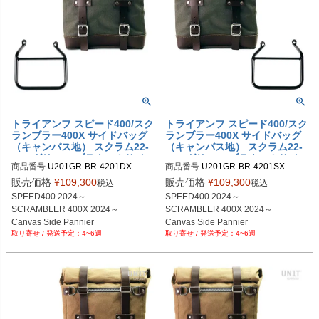
トライアンフ スピード400/スク
トライアンフ スピード400/スク
ランブラー400X サイドバッグ
ランブラー400X サイドバッグ
（キャンバス地） スクラム22-
（キャンバス地） スクラム22-
30L グリーン/ブラウン＆サイ
30L グリーン/ブラウン＆サイ
商品番号
U201GR-BR-4201DX

商品番号
U201GR-BR-4201SX

ドバッグサポート フレーム右側
ドバッグサポート フレーム左側
U201GR_BR+4201DX

U201GR_BR+4201SX

キット ユニットガレージ
キット ユニットガレージ
販売価格
¥
109,300
販売価格
¥
109,300
税込
税込
SPEED400 2024～

SPEED400 2024～

SCRAMBLER 400X 2024～

SCRAMBLER 400X 2024～

Canvas Side Pannier 

Canvas Side Pannier 

4~6週
4~6週
Scram 22L-30L 

Scram 22L-30L 

Green/Brown

Green/Brown

+ Right Subframe
+ Left Subframe