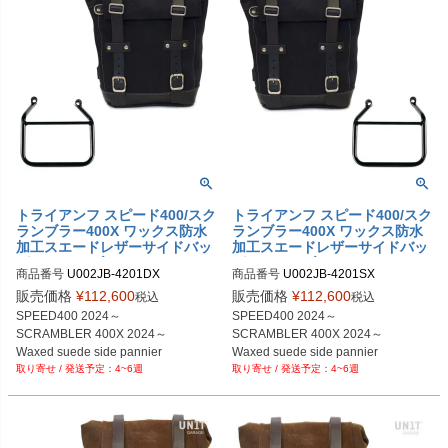
トライアンフ スピード400/スク
トライアンフ スピード400/スク
ランブラー400X ワックス防水
ランブラー400X ワックス防水
加工スエードレザーサイドバッ
加工スエードレザーサイドバッ
グ ジェットブラック＆サイドバ
グジェットブラック ＆サイドバ
商品番号
U002JB-4201DX

商品番号
U002JB-4201SX

ッグサポート フレーム右側キッ
ッグサポート フレーム左側キッ
U002JB+4201DX

U002JB+4201SX

ト ユニットガレージ
ト ユニットガレージ
販売価格
¥
112,600
販売価格
¥
112,600
税込
税込
SPEED400 2024～

SPEED400 2024～

SCRAMBLER 400X 2024～

SCRAMBLER 400X 2024～

Waxed suede side pannier

Waxed suede side pannier

4~6週
4~6週
10L-14L  JetBlack

10L-14L  JetBlack
