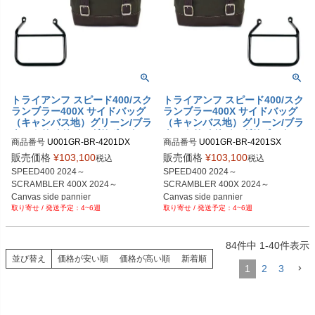
トライアンフ スピード400/スク
トライアンフ スピード400/スク
ランブラー400X サイドバッグ
ランブラー400X サイドバッグ
（キャンバス地）グリーン/ブラ
（キャンバス地）グリーン/ブラ
ウン＆サイドバッグサポートフ
ウン＆サイドバッグサポートフ
商品番号
U001GR-BR-4201DX

商品番号
U001GR-BR-4201SX

レーム右側 キット ユニットガ
レーム左側 キット ユニットガ
U001GR_BR+4201DX

U001GR_BR+4201SX

レージ
レージ
販売価格
¥
103,100
販売価格
¥
103,100
税込
税込
SPEED400 2024～

SPEED400 2024～

SCRAMBLER 400X 2024～

SCRAMBLER 400X 2024～

Canvas side pannier

Canvas side pannier

4~6週
4~6週
10L-14L Green/Brown

10L-14L Green/Brown

+ Right Subframe
+ Left Subframe
84
件中
1
-
40
件表示
並び替え
価格が安い順
価格が高い順
新着順
1
2
3