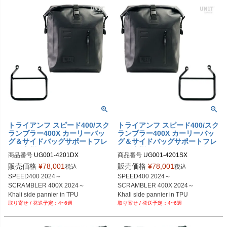
トライアンフ スピード400/スク
トライアンフ スピード400/スク
ランブラー400X カーリーバッ
ランブラー400X カーリーバッ
グ＆サイドバッグサポートフレ
グ＆サイドバッグサポートフレ
ーム右側キット ユニットガレー
ーム左側キット ユニットガレー
商品番号
UG001-4201DX

商品番号
UG001-4201SX

ジ
ジ
UG001+4201DX

UG001+4201SX

販売価格
¥
78,001
販売価格
¥
78,001
税込
税込
SPEED400 2024～

SPEED400 2024～

SCRAMBLER 400X 2024～

SCRAMBLER 400X 2024～

Khali side pannier in TPU

Khali side pannier in TPU

4~6週
4~6週
+ Right Subframe
+ Left Subframe