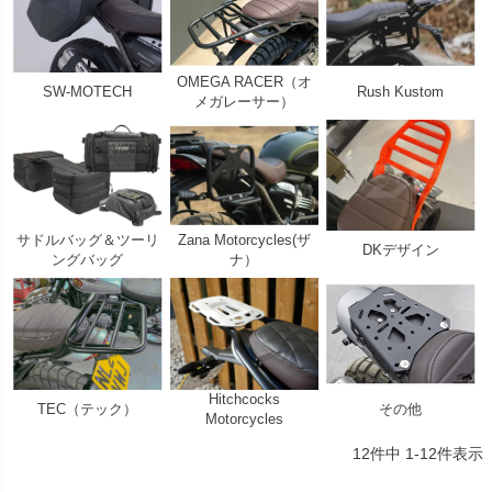
OMEGA RACER（オ
SW-MOTECH
Rush Kustom
メガレーサー）
サドルバッグ＆ツーリ
Zana Motorcycles(ザ
DKデザイン
ングバッグ
ナ）
Hitchcocks
TEC（テック）
その他
Motorcycles
12
件中
1
-
12
件表示