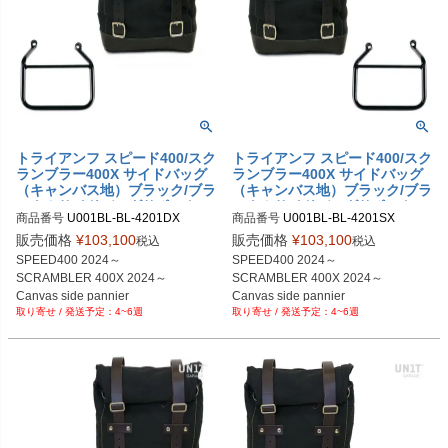
トライアンフ スピード400/スク
トライアンフ スピード400/スク
ランブラー400X サイドバッグ
ランブラー400X サイドバッグ
（キャンバス地）ブラック/ブラ
（キャンバス地）ブラック/ブラ
ック＆サイドバッグサポートフ
ック＆サイドバッグサポートフ
商品番号
U001BL-BL-4201DX

商品番号
U001BL-BL-4201SX

レーム右側 キット ユニットガ
レーム左側 キット ユニットガ
U001BL_BL+4201DX

U001BL_BL+4201SX

レージ
レージ
販売価格
¥
103,100
販売価格
¥
103,100
税込
税込
SPEED400 2024～

SPEED400 2024～

SCRAMBLER 400X 2024～

SCRAMBLER 400X 2024～

Canvas side pannier

Canvas side pannier

4~6週
4~6週
10L-14L Black/Black

10L-14L Black/Black

+ Right Subframe
+ Left Subframe