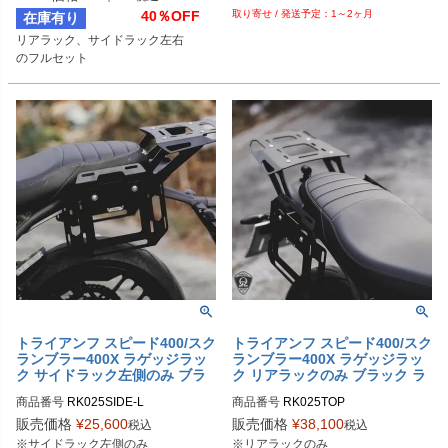
40％OFF
1～2ヶ月
在庫有り
リアラック、サイドラック左右

トライアンフ スピード400/スク
トライアンフ スピード400/スク
ランブラー400X ラゲッジラッ
ランブラー400X ラゲッジラッ
ク サイドラック左側のみ ブラ
ク リアラックのみ ブラック ラ
ック ラッシュカスタム
ッシュカスタム
商品番号
RK025SIDE-L
商品番号
RK025TOP
販売価格
¥
25,600
販売価格
¥
38,100
税込
税込
※サイドラック左側のみ