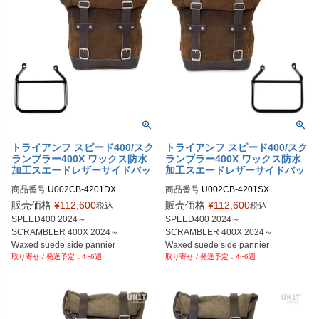
トライアンフ スピード400/スク
トライアンフ スピード400/スク
ランブラー400X ワックス防水
ランブラー400X ワックス防水
加工スエードレザーサイドバッ
加工スエードレザーサイドバッ
グコロラドブラウン＆サイドバ
グ コロラドブラウン＆サイドバ
商品番号
U002CB-4201DX

商品番号
U002CB-4201SX

ッグサポート フレーム右側キッ
ッグサポート フレーム左側キッ
U002CB+4201DX

ト ユニットガレージ
ト ユニットガレージ
販売価格
¥
112,600
販売価格
¥
112,600
税込
税込
SPEED400 2024～

SPEED400 2024～

SCRAMBLER 400X 2024～

SCRAMBLER 400X 2024～

Waxed suede side pannier

Waxed suede side pannier

4~6週
4~6週
10L-14L ColoradoBrown

10L-14L ColoradoBrown
