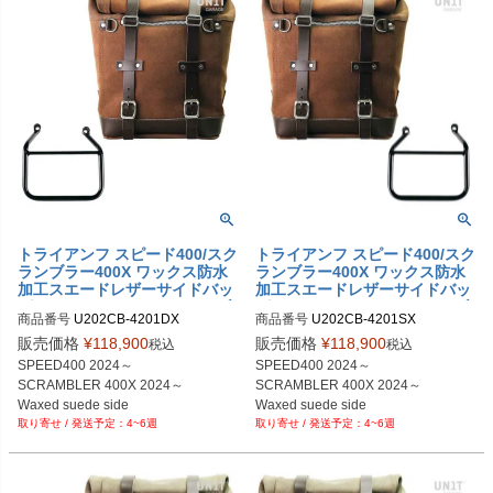
トライアンフ スピード400/スク
トライアンフ スピード400/スク
ランブラー400X ワックス防水
ランブラー400X ワックス防水
加工スエードレザーサイドバッ
加工スエードレザーサイドバッ
グ スクラム22-30L コロラドブ
グ スクラム22-30L コロラドブ
商品番号
U202CB-4201DX

商品番号
U202CB-4201SX

ラウン ＆サイドバッグサポート
ラウン＆サイドバッグサポート
U202CB+4201DX
フレーム右側キット ユニットガ
フレーム左側キット ユニットガ
販売価格
¥
118,900
販売価格
¥
118,900
税込
税込
レージ
レージ
SPEED400 2024～

SPEED400 2024～

SCRAMBLER 400X 2024～

SCRAMBLER 400X 2024～

Waxed suede side 

Waxed suede side 

4~6週
4~6週
pannier Scram 

pannier Scram 

22L-30L ColoradoBrown

22L-30L ColoradoBrown

+ Right Subframe
+ Left Subframe