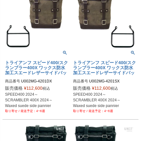
トライアンフ スピード400/スク
トライアンフ スピード400/スク
ランブラー400X ワックス防水
ランブラー400X ワックス防水
加工スエードレザーサイドバッ
加工スエードレザーサイドバッ
グ モスグレイ ＆サイドバッグ
グ モスグレイ ＆サイドバッグ
商品番号
U002MG-4201DX

商品番号
U002MG-4201SX

サポート フレーム右側キット
サポート フレーム左側キット
U002MG+4201SX
ユニットガレージ
ユニットガレージ
販売価格
¥
112,600
販売価格
¥
112,600
税込
税込
SPEED400 2024～

SPEED400 2024～

SCRAMBLER 400X 2024～

SCRAMBLER 400X 2024～

Waxed suede side pannier

Waxed suede side pannier

4~6週
4~6週
10L-14L MossGrey

10L-14L MossGrey
