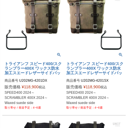
トライアンフ スピード400/スク
トライアンフ スピード400/スク
ランブラー400X ワックス防水
ランブラー400X ワックス防水
加工スエードレザーサイドバッ
加工スエードレザーサイドバッ
グ スクラム22-30L モスグレイ
グ スクラム22-30L モスグレイ
商品番号
U202MG-4201DX

商品番号
U202MG-4201SX

＆サイドバッグサポート フレー
＆サイドバッグサポート フレー
U202MG+4201DX

U202MG+4201SX

ム右側キット ユニットガレージ
ム左側キット ユニットガレージ
販売価格
¥
118,900
販売価格
¥
118,900
税込
税込
SPEED400 2024～

SPEED400 2024～

SCRAMBLER 400X 2024～

SCRAMBLER 400X 2024～

Waxed suede side 

Waxed suede side 

4~6週
4~6週
pannier Scram 

pannier Scram 

22L-30L MossGrey

22L-30L MossGrey

+ Right Subframe
+ Left Subframe