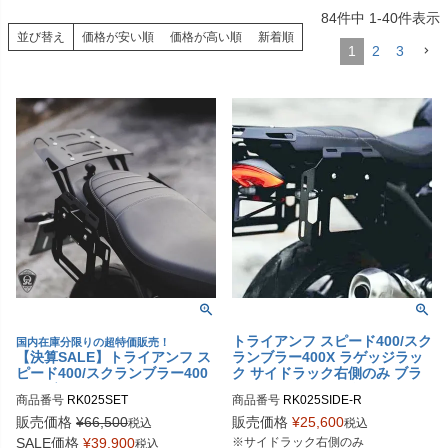
84
件中
1
-
40
件表示
並び替え
価格が安い順
価格が高い順
新着順
1
2
3
トライアンフ スピード400/スク
国内在庫分限りの超特価販売！
【決算SALE】トライアンフ ス
ランブラー400X ラゲッジラッ
ピード400/スクランブラー400
ク サイドラック右側のみ ブラ
X ラゲッジラック フルセット
ック ラッシュカスタム
商品番号
RK025SET
商品番号
RK025SIDE-R
ブラック ラッシュカスタム
販売価格
¥
66,500
販売価格
¥
25,600
税込
税込
SALE価格
¥
39,900
※サイドラック右側のみ
税込