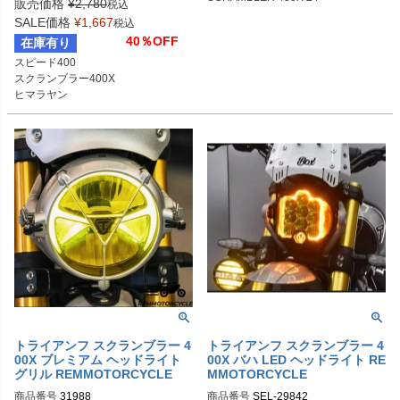
販売価格
¥
2,780
税込
SALE価格
¥
1,667
税込
40％OFF
在庫有り
スピード400

スクランブラー400X

ヒマラヤン

メテオ

ハンター
トライアンフ スクランブラー 4
トライアンフ スクランブラー 4
00X ブレミアム ヘッドライト
00X バハ LED ヘッドライト RE
グリル REMMOTORCYCLE
MMOTORCYCLE
商品番号
31988

商品番号
SEL-29842
