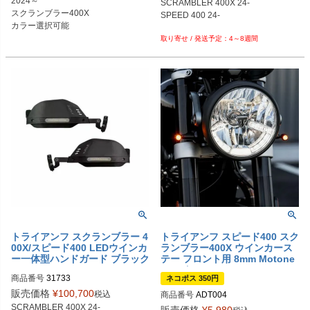
2024～

SCRAMBLER 400X 24-

ダークスモーク：440-T089ZF-002

スクランブラー400X

SPEED 400 24-

ブラック：440-T089ZF-003

カラー選択可能
イエロー：440-T089ZF-006
4～8週間
トライアンフ スクランブラー 4
トライアンフ スピード400 スク
00X/スピード400 LEDウインカ
ランブラー400X ウインカース
ー一体型ハンドガード ブラック
テー フロント用 8mm Motone
REMMOTORCYCLE
(モートーン)
商品番号
ネコポス 350円
販売価格
¥
100,700
税込
商品番号
ADT004
SCRAMBLER 400X 24-

販売価格
¥
5,980