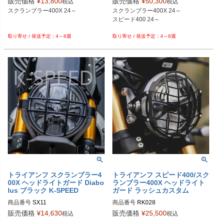
販売価格
¥
13,800
販売価格
¥
50,300
税込
税込
スクランブラー400X 24～

スクランブラー400X 24～

スピード400 24～

4～8週
4～8週
トライアンフ スクランブラー4
トライアンフ スピード400/スク
00X ヘッドライトガード Diabo
ランブラー400X ヘッドライト
lus ブラック K-SPEED
ガード ラッシュカスタム
商品番号
SX11
商品番号
RK028
販売価格
¥
14,630
販売価格
¥
25,500
税込
税込