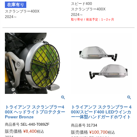
スピード400

在庫有り
スクランブラー400X

スクランブラー400X

2024～

2024～
1～2ヶ月
トライアンフ スクランブラー4
トライアンフ スクランブラー 4
00X ヘッドライトプロテクター
00X/スピード400 LEDウインカ
Power Bronze
ー一体型ハンドガードホワイト
REMMOTORCYCLE
商品番号
SEL-440-T089ZF

商品番号
クリア：440-T089ZF-000

販売価格
¥
8,400
税込
販売価格
¥
100,700
税込
ライトスモーク：440-T089ZF-001
