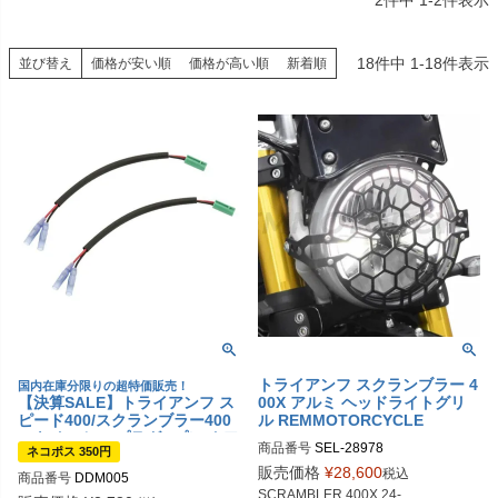
2
件中
1
-
2
件表示
18
件中
1
-
18
件表示
並び替え
価格が安い順
価格が高い順
新着順
トライアンフ スクランブラー 4
国内在庫分限りの超特価販売！
【決算SALE】トライアンフ ス
00X アルミ ヘッドライトグリ
ピード400/スクランブラー400
ル REMMOTORCYCLE
X ウインカー プラグ&プレイ ア
商品番号
SEL-28978

ネコポス 350円
ダプター ハーネス
28978：ブラック

販売価格
¥
28,600
税込
商品番号
DDM005

28979：アルミカラー

SCRAMBLER 400X 24-
