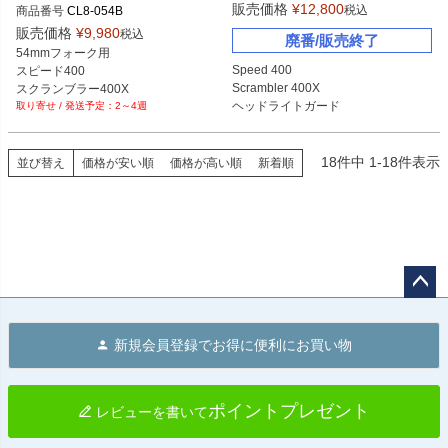
販売価格
¥
12,800
税込
商品番号
CL8-054B
販売価格
¥
9,980
税込
廃番/販売終了
54mmフォーク用

Speed 400

スピード400

Scrambler 400X

スクランブラー400X
ヘッドライトガード

2～4週
ステンレス

ブラック

18
件中
1
-
18
件表示
並び替え
価格が安い順
価格が高い順
新着順
ペー
ジト
新規会員登録でお得に便利にお買い物
ップ
へ
ポイントプレゼント
レビューを書いて