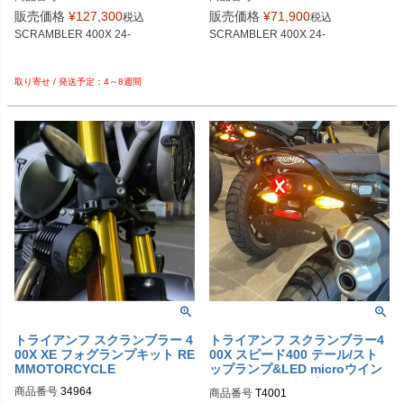
29842：イエロー

販売価格
¥
127,300
販売価格
¥
71,900
税込
税込
29843：ホワイト

SCRAMBLER 400X 24-

SCRAMBLER 400X 24-

4～8週間
トライアンフ スクランブラー 4
トライアンフ スクランブラー4
00X XE フォグランプキット RE
00X スピード400 テール/スト
MMOTORCYCLE
ップランプ&LED microウイン
カーセット DKデザイン
商品番号
商品番号