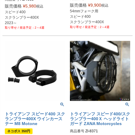
販売価格
¥
9,900
税込
販売価格
¥
5,980
税込
54mmフォーク用

スピード400

スピード400

スクランブラー400X

スクランブラー400X
2023～
2～4週
2～4週
トライアンフ スピード400 スク
トライアンフ スピード400/スク
ランブラー400X ウインカース
ランブラー400Ｘ ヘッドライト
テー M8 Motone
ガード ZANA Motorcycles
商品番号
ネコポス 350円