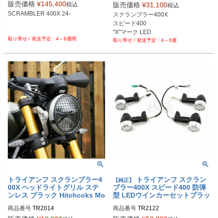
販売価格
¥
145,400
税込
販売価格
¥
31,100
税込
SCRAMBLER 400X 24-

スクランブラー400X

スピード400

"X"マーク LED
4～8週間
4～6週
トライアンフ スクランブラー4
トライアンフ スクラン
【純正】
00X ヘッドライトグリル ステ
ブラー400X スピード400 防弾
ンレス ブラック Hitchcoks Mo
型 LEDウインカーセットブラッ
torcycle
クボデー Triumph
商品番号
TR2014

商品番号
TR2122

純正品番：36TA0027+36TA0049
