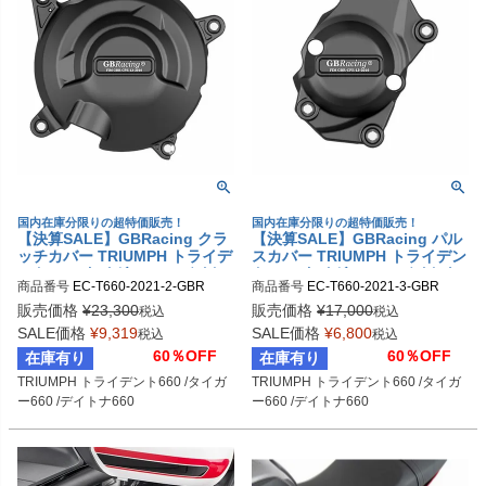
国内在庫分限りの超特価販売！
国内在庫分限りの超特価販売！
【決算SALE】GBRacing クラ
【決算SALE】GBRacing パル
ッチカバー TRIUMPH トライデ
スカバー TRIUMPH トライデン
ント660 /タイガー660 /デイト
ト660 /タイガー660 /デイトナ6
商品番号
EC-T660-2021-2-GBR

商品番号
EC-T660-2021-3-GBR

ナ660
60
gbr_EC-T660-2021-2-GBR
gbr_EC-T660-2021-3-GBR
販売価格
¥
23,300
販売価格
¥
17,000
税込
税込
SALE価格
¥
9,319
SALE価格
¥
6,800
税込
税込
60％OFF
60％OFF
在庫有り
在庫有り
TRIUMPH トライデント660 /タイガ
TRIUMPH トライデント660 /タイガ
ー660 /デイトナ660
ー660 /デイトナ660