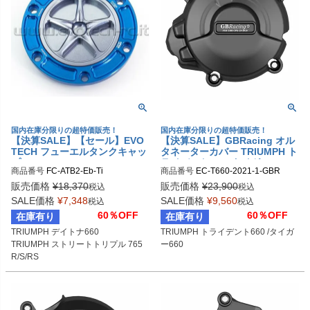
国内在庫分限りの超特価販売！
国内在庫分限りの超特価販売！
【決算SALE】【セール】EVO
【決算SALE】GBRacing オル
TECH フューエルタンクキャッ
タネーターカバー TRIUMPH ト
プ APRILIA/TRIUMPH/BENEL
ライデント660 /タイガー660
商品番号
FC-ATB2-Eb-Ti
商品番号
EC-T660-2021-1-GBR

LI/KTM/MV AGUSTA 6穴汎用
gbr_EC-T660-2021-1-GBR
販売価格
¥
18,370
販売価格
¥
23,900
税込
税込
SALE価格
¥
7,348
SALE価格
¥
9,560
税込
税込
60％OFF
60％OFF
在庫有り
在庫有り
TRIUMPH デイトナ660

TRIUMPH トライデント660 /タイガ
TRIUMPH ストリートトリプル 765
ー660
R/S/RS

MV AGUSTA ドラッグスター800