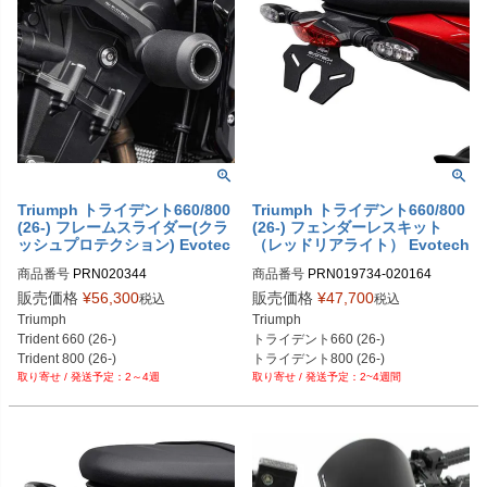
Triumph トライデント660/800
Triumph トライデント660/800
(26-) フレームスライダー(クラ
(26-) フェンダーレスキット
ッシュプロテクション) Evotec
（レッドリアライト） Evotech
h Performance
Performance
商品番号
PRN020344

商品番号
PRN019734-020164

PRN020344-01

PRN019734-020164-01

販売価格
¥
56,300
販売価格
¥
47,700
税込
税込
PRN020344-02
PRN019734-020164-02
Triumph

Triumph

Trident 660 (26-)

トライデント660 (26-)

Trident 800 (26-)
トライデント800 (26-)
2～4週
2~4週間