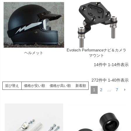
Evotech Performanceナビ＆カメラ
ヘルメット
マウント
14
件中
1
-
14
件表示
272
件中
1
-
40
件表示
並び替え
価格が安い順
価格が高い順
新着順
1
2
…
7