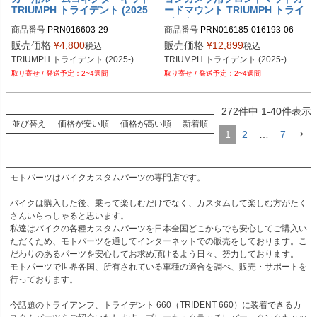
TRIUMPH トライデント (2025
ードマウント TRIUMPH トライ
-)
デント (2025-)
商品番号
PRN016603-29
商品番号
PRN016185-016193-06
販売価格
¥
4,800
販売価格
¥
12,899
税込
税込
TRIUMPH トライデント (2025-)
TRIUMPH トライデント (2025-)
2~4週間
2~4週間
272
件中
1
-
40
件表示
並び替え
価格が安い順
価格が高い順
新着順
1
2
…
7
モトパーツはバイクカスタムパーツの専門店です。

バイクは購入した後、乗って楽しむだけでなく、カスタムして楽しむ方がたく
さんいらっしゃると思います。

私達はバイクの各種カスタムパーツを日本全国どこからでも安心してご購入い
ただくため、モトパーツを通してインターネットでの販売をしております。こ
だわりのあるパーツを安心してお求め頂けるよう日々、努力しております。

モトパーツで世界各国、所有されている車種の適合を調べ、販売・サポートを
行っております。

今話題のトライアンフ、トライデント 660（TRIDENT 660）に装着できるカ