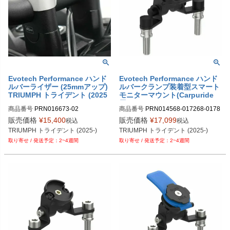
9-06

PRN015536-015554-016053-01747
PRN015536-015554-016067-01747
9-19

9-07

PRN015536-015554-016053-01747
PRN015536-015554-016067-01747
9-20

9-08

PRN015536-015554-016053-01747
PRN015536-015554-016067-01747
9-21

9-09

PRN015536-015554-016053-01747
PRN015536-015554-016067-01747
9-22
9-10

Evotech Performance ハンド
Evotech Performance ハンド
ルバーライザー (25mmアップ)
ルバークランプ装着型スマート
PRN015536-015554-016067-01747
TRIUMPH トライデント (2025
モニターマウント(Carpuride
9-11

-)
用) TRIUMPH トライデント (20
PRN015536-015554-016067-01747
商品番号
PRN016673-02
商品番号
PRN014568-017268-0178
25-)
9-12

60-02
販売価格
¥
15,400
販売価格
¥
17,099
税込
税込
PRN015536-015554-016067-01747
TRIUMPH トライデント (2025-)
TRIUMPH トライデント (2025-)
9-13

2~4週間
2~4週間
PRN015536-015554-016067-01747
9-14

PRN015536-015554-016067-01747
9-15

PRN015536-015554-016067-01747
9-16

PRN015536-015554-016067-01747
9-17

PRN015536-015554-016067-01747
9-18
