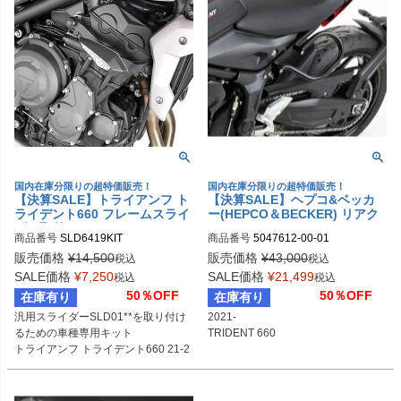
国内在庫分限りの超特価販売！
国内在庫分限りの超特価販売！
【決算SALE】トライアンフ ト
【決算SALE】ヘプコ&ベッカ
ライデント660 フレームスライ
ー(HEPCO＆BECKER) リアク
ダー取付キット GIVI
ラッシュバー/ガード TRIDENT
商品番号
SLD6419KIT
商品番号
5047612-00-01
660/トライデント660 2021-
販売価格
¥
14,500
販売価格
¥
43,000
税込
税込
SALE価格
¥
7,250
SALE価格
¥
21,499
税込
税込
50％OFF
50％OFF
在庫有り
在庫有り
汎用スライダーSLD01**を取り付け
2021-

るための車種専用キット

TRIDENT 660
トライアンフ トライデント660 21-2
4