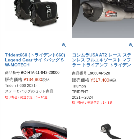
Trident660 (トライデント660)
ヨシムラUSA AT2 レース ステ
Legend Gear サイドバッグ S
ンレス フルエキゾースト マフ
W-MOTECH
ラー トライアンフ トライデン
ト
商品番号
BC-HTA-11-842-20000

商品番号
19660AP520
BC.HTA.11.842.20000
販売価格
¥
134,800
税込
販売価格
¥
317,400
税込
Tridenｔ660 2021-

Triumph

ステーとバッグのセット商品
TRIDENT

2021～2024
5～10週
1～3週