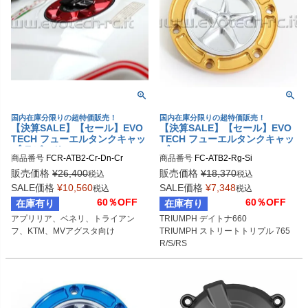
国内在庫分限りの超特価販売！
国内在庫分限りの超特価販売！
【決算SALE】【セール】EVO
【決算SALE】【セール】EVO
TECH フューエルタンクキャッ
TECH フューエルタンクキャッ
プ ラピッド APRILIA/BENELL
プ APRILIA/TRIUMPH/BENEL
商品番号
FCR-ATB2-Cr-Dn-Cr
商品番号
FC-ATB2-Rg-Si
I/TRIUMPH/KTM/MV AGUSTA
LI/KTM/MV AGUSTA 6穴汎用
販売価格
¥
26,400
販売価格
¥
18,370
税込
税込
SALE価格
¥
10,560
SALE価格
¥
7,348
税込
税込
60％OFF
60％OFF
在庫有り
在庫有り
アプリリア、ベネリ、トライアン
TRIUMPH デイトナ660

フ、KTM、MVアグスタ向け
TRIUMPH ストリートトリプル 765
R/S/RS

MV AGUSTA ドラッグスター800