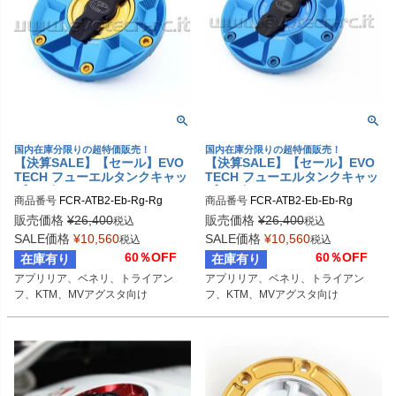
国内在庫分限りの超特価販売！
国内在庫分限りの超特価販売！
【決算SALE】【セール】EVO
【決算SALE】【セール】EVO
TECH フューエルタンクキャッ
TECH フューエルタンクキャッ
プ ラピッド APRILIA/BENELL
プ ラピッド APRILIA/BENELL
商品番号
FCR-ATB2-Eb-Rg-Rg
商品番号
FCR-ATB2-Eb-Eb-Rg
I/TRIUMPH/KTM/MV AGUSTA
I/TRIUMPH/KTM/MV AGUSTA
販売価格
¥
26,400
販売価格
¥
26,400
税込
税込
SALE価格
¥
10,560
SALE価格
¥
10,560
税込
税込
60％OFF
60％OFF
在庫有り
在庫有り
アプリリア、ベネリ、トライアン
アプリリア、ベネリ、トライアン
フ、KTM、MVアグスタ向け
フ、KTM、MVアグスタ向け