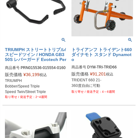
9-06

PRN015536-015554-016053-01747
9-07

PRN015536-015554-016053-01747
9-08

PRN015536-015554-016053-01747
9-09

PRN015536-015554-016053-01747
9-10

TRIUMPH ストリートトリプル/
トライアンフ トライデント660
スピードツイン / HONDA GB3
ダイナモト スタンド Dynamot
PRN015536-015554-016053-01747
50S レバーガード Evotech Per
o
9-11

formance
PRN015536-015554-016053-01747
商品番号
DYM-TRI-TRID66

商品番号
PRN015536-015554-0160
9-12

67-017479

販売価格
¥
91,201
税込
販売価格
¥
36,199
税込
PRN015536-015554-016053-01747
PRN015536-015554-016067-01747
TRIDENT 660 21-

TRIUMPH

9-13

9-01

360度自由に可動
Bobber/Speed Triple

PRN015536-015554-016053-01747
PRN015536-015554-016067-01747
Speed Twin/Street Triple

4～6週間
9-14

9-02

2~4週間
Trident

PRN015536-015554-016053-01747
PRN015536-015554-016067-01747
HONDA GB350S

9-15

9-03

SUZUKI Hayabusa
PRN015536-015554-016053-01747
PRN015536-015554-016067-01747
9-16

9-04

PRN015536-015554-016053-01747
PRN015536-015554-016067-01747
9-17

9-05

PRN015536-015554-016053-01747
PRN015536-015554-016067-01747
9-18
