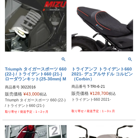
Triumph タイガースポーツ 660
トライアンフ トライデント660
(22-) / トライデント660 (21-)
2021- デュアルサドル コルビン
ローダウンキット(25-30mm) M
（Corbin）
IZU
商品番号
商品番号
3022016
販売価格
¥
128,700
税込
販売価格
¥
43,000
税込
トライデント660 2021-

Triumph タイガースポーツ 660 (22-) 
/ トライデント660 (21-)
1～3ヶ月
1～2ヶ月