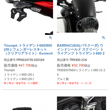
Triumph トライデント660/800
BARRACUDA(バラクーダ) ウ
(26-) フェンダーレスキット
インドシールド スクリーン ト
（クリアリアライト） Evotech
ライアンフ トライデント660 2
Performance
1-24
商品番号
PRN019735-020164

商品番号
TR6300-21N
PRN019735-020164-01

販売価格
¥
47,700
販売価格
¥
32,700
税込
税込
PRN019735-020164-02
Triumph

TRIDENT660/トライデント660 21-2
トライデント660 (26-)

4

トライデント800 (26-)
アルミ製
2~4週間
1～2ヶ月