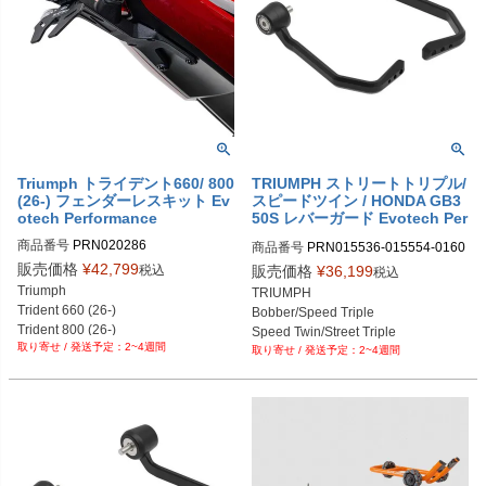
Triumph トライデント660/ 800
TRIUMPH ストリートトリプル/
(26-) フェンダーレスキット Ev
スピードツイン / HONDA GB3
otech Performance
50S レバーガード Evotech Per
formance
商品番号
PRN020286

商品番号
PRN015536-015554-0160
PRN020286-01

53-017479

販売価格
¥
42,799
税込
販売価格
¥
36,199
税込
PRN020286-02
PRN015536-015554-016053-01747
Triumph

TRIUMPH

9-01

Trident 660 (26-)

Bobber/Speed Triple

PRN015536-015554-016053-01747
Trident 800 (26-)
Speed Twin/Street Triple

9-02

2~4週間
2~4週間
Trident

PRN015536-015554-016053-01747
HONDA GB350S

9-03

軽量バーエンドモデル
PRN015536-015554-016053-01747
9-04

PRN015536-015554-016053-01747
9-05

PRN015536-015554-016053-01747