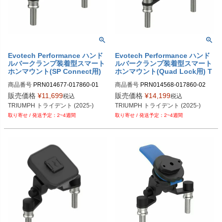
PRN015536-015554-016067-01747
9-19

PRN015536-015554-016067-01747
9-20

PRN015536-015554-016067-01747
9-21

Evotech Performance ハンド
Evotech Performance ハンド
PRN015536-015554-016067-01747
ルバークランプ装着型スマート
ルバークランプ装着型スマート
9-22

ホンマウント(SP Connect用)
ホンマウント(Quad Lock用) T
PRN015536-015554-016067-01747
TRIUMPH トライデント (2025
RIUMPH トライデント (2025-)
9-23
商品番号
PRN014677-017860-01
商品番号
PRN014568-017860-02
-)
販売価格
¥
11,699
販売価格
¥
14,199
税込
税込
TRIUMPH トライデント (2025-)
TRIUMPH トライデント (2025-)
2~4週間
2~4週間