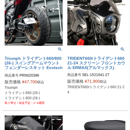
Triumph トライデント660/800
TRIDENT660/トライデント660
(26-) スイングアームマウント
21-24 スクリーン フロントカウ
フェンダーレスキット Evotech
ル ERMAX(アルマックス)
Performance
商品番号
SEL-1521041-27

商品番号
PRN020396

1521041-27 シルバー

PRN020396-01

販売価格
¥
71,900
税込
販売価格
¥
47,700
税込
1521041-82 カーボン

PRN020396-02
TRIDENT660/トライデント660 21-2
Triumph

1521041-73 マットブラック

4
トライデント660 (26-)

1521041-65 グロスブラック

トライデント800 (26-)
1521041-19 レッド

2~4週間
1521041-12 ホワイト