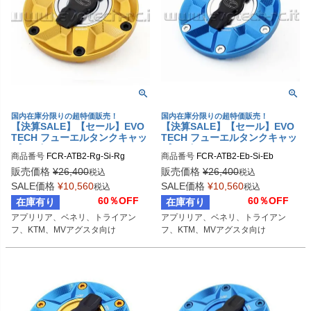
国内在庫分限りの超特価販売！
国内在庫分限りの超特価販売！
【決算SALE】【セール】EVO
【決算SALE】【セール】EVO
TECH フューエルタンクキャッ
TECH フューエルタンクキャッ
プ ラピッド APRILIA/BENELL
プ ラピッド APRILIA/BENELL
商品番号
FCR-ATB2-Rg-Si-Rg
商品番号
FCR-ATB2-Eb-Si-Eb
I/TRIUMPH/KTM/MV AGUSTA
I/TRIUMPH/KTM/MV AGUSTA
販売価格
¥
26,400
販売価格
¥
26,400
税込
税込
SALE価格
¥
10,560
SALE価格
¥
10,560
税込
税込
60％OFF
60％OFF
在庫有り
在庫有り
アプリリア、ベネリ、トライアン
アプリリア、ベネリ、トライアン
フ、KTM、MVアグスタ向け
フ、KTM、MVアグスタ向け