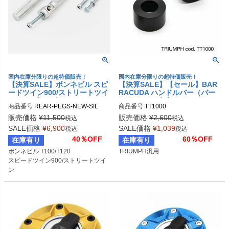
国内在庫分限りの超特価販売！
国内在庫分限りの超特価販売！
【決算SALE】ボンネビル スピ
【決算SALE】【セール】BAR
ードツイン900/ストリートツイ
RACUDA ハンドルバー（バー
ン/カップ, スピードツイン, ス
エンド）アダプター TRIUMPH
商品番号
REAR-PEGS-NEW-SIL
商品番号
TT1000
ラクストン, ボバー,トライデン
ト アルミフットレスト シルバ
販売価格
¥
11,500
販売価格
¥
2,600
税込
税込
ー TEC
SALE価格
¥
6,900
SALE価格
¥
1,039
税込
税込
40％OFF
60％OFF
在庫有り
在庫有り
ボンネビル T100/T120

TRIUMPH汎用
スピードツイン900/ストリートツイ
ン

ストリートカップ

スピードツイン

スラクストン R

ボバー

トライデント