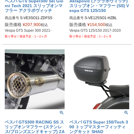
ベスパ GTS Super300 Sei Gio
Akrapovic (アクラポヴィッチ)
rni Tech 2021 スリップオンマ
スリップオン・マフラー (SS) V
フラー アクラポヴィッチ
espa GTS 125/150
商品番号
S-VE3SO11-ZDFSS
商品番号
販売価格
¥
207,900
販売価格
¥
154,500
税込
税込
Vespa GTS Super 300 2021-
Vespa GTS 125/150 2017-2020
1～2ヶ月
1～2ヶ月
ベスパ GTS300 RACING SS ス
ベスパ GTS Super 150/Tech 3
リップオンマフラー (ステンレ
00 トップマスターフィッティ
ス/ブロンズエンドキャップ) ZA
ングキット SHAD