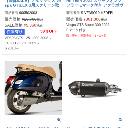
【決算SALE】アルマックス Ve
rni Tech 2021 スリップオンマ
spa GTS,LX,S用スクリーン取
フラー Eマーク付き アクラポヴ
付用ステーキット ermax
ィッチ
商品番号
900502003
商品番号
S-VE3SO10-HZDFBL
販売価格
¥
10,700
販売価格
¥
301,800
税込
税込
SALE価格
¥
5,350
Vespa GTS Super 300 2021-

税込
Eマーク付き
50％OFF
在庫有り
1～2ヶ月
VESPA GTS 125～300 2008～

LX 50,125,250 2009～

S 2010～