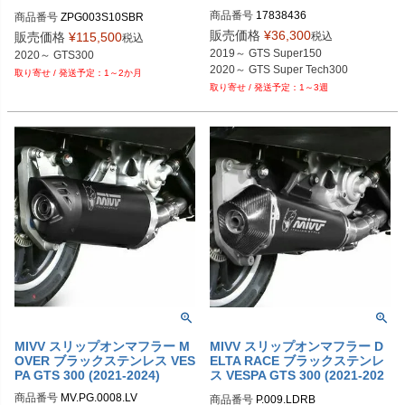
RD
商品番号
17838436

商品番号
ZPG003S10SBR
M型番：V0GT39ST
販売価格
¥
36,300
税込
販売価格
¥
115,500
税込
2019～ GTS Super150

2020～ GTS300
2020～ GTS Super Tech300
1～2か月
1～3週
MIVV スリップオンマフラー M
MIVV スリップオンマフラー D
OVER ブラックステンレス VES
ELTA RACE ブラックステンレ
PA GTS 300 (2021-2024)
ス VESPA GTS 300 (2021-202
4)
商品番号
MV.PG.0008.LV
商品番号
P.009.LDRB