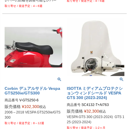
4～6週
4～6週
Corbin デュアルサドル Vespa
ISOTTA ミディアムプロテクシ
GTS250ie/GTS300
ョンウィンドシールド VESPA
GTS 300 (2023-2024)
商品番号
V-GTS250-6
商品番号
SC4132-T+A/763
販売価格
¥
102,300
税込
販売価格
¥
32,300
税込
2006～2018 VESPA GTS250ie/GTS
VESPA GTS 300 (2023-2024)  GTS 1
300
25 (2023-2024)
8～12週
1-2ヶ月