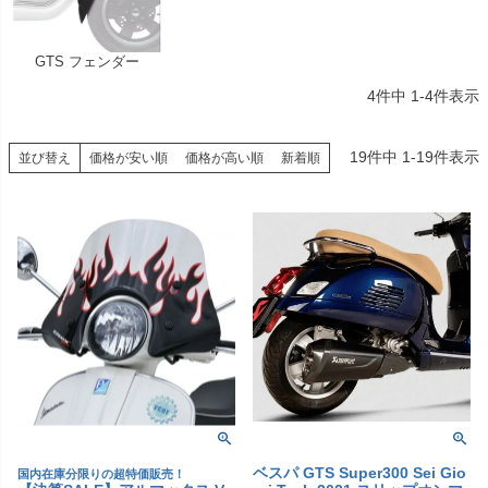
GTS フェンダー
4
件中
1
-
4
件表示
19
件中
1
-
19
件表示
並び替え
価格が安い順
価格が高い順
新着順
ベスパ GTS Super300 Sei Gio
国内在庫分限りの超特価販売！