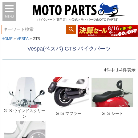
MENU
バイク
パーツ
専門店 | ＜公式＞モトパーツ(MOTO PARTS)
HOME
VESPA
GTS
Vespa(ベスパ) GTS バイクパーツ
4
件中
1
-
4
件表示
GTS ウインドスクリー
GTS マフラー
GTS シート
ン