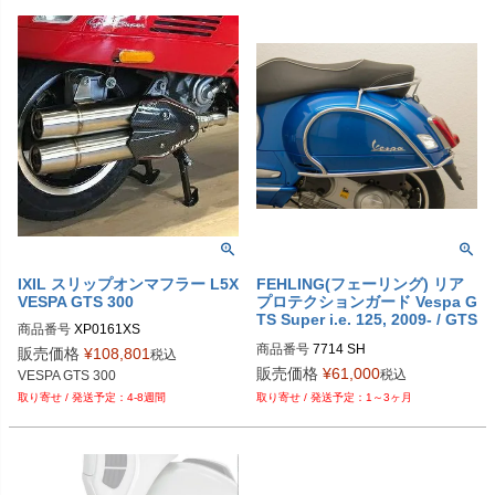
IXIL スリップオンマフラー L5X
FEHLING(フェーリング) リア
VESPA GTS 300
プロテクションガード Vespa G
TS Super i.e. 125, 2009- / GTS
商品番号
XP0161XS
Super i.e. 300 2008- | 7714-S
商品番号
7714 SH
販売価格
¥
108,801
H
税込
販売価格
¥
61,000
税込
VESPA GTS 300
4-8週間
1～3ヶ月