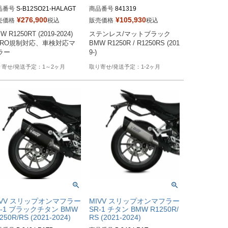
品番号
S-B12SO21-HALAGT
商品番号
841319
¥
276,900
¥
105,930
売価格
税込
販売価格
税込
W R1250RT (2019-2024)
ステンレス/マットブラック

URO規制対応、車検対応マ
BMW R1250R / R1250RS (201
ラー
9-)
1～2ヶ月
1-2ヶ月
IVV スリップオンマフラー
MIVV スリップオンマフラー
R-1 ブラックチタン BMW
SR-1 チタン BMW R1250R/
250R/RS (2021-2024)
RS (2021-2024)