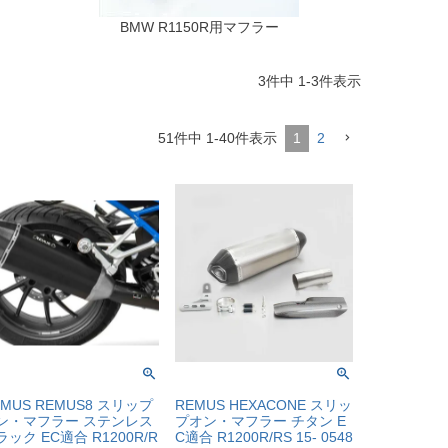
BMW R1150R用マフラー
3
件中
1
-
3
件表示
51
件中
1
-
40
件表示
1
2
EMUS REMUS8 スリップ
REMUS HEXACONE スリッ
ン・マフラー ステンレス
プオン・マフラー チタン E
ラック EC適合 R1200R/R
C適合 R1200R/RS 15- 0548