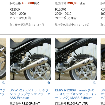
レス、
ZBW084S10SSR：ステンレス、
ZBW085S10SSR：サテン

ZB
¥
96,800
¥
96,800
販売価格
税込
販売価格
税込
販
サテン

ZBW085S10SSR-B：ブラック

サテ
R1200R

R1200R

R8
ンレ
ZBW084S10SSR-B：ステンレ
ZBW085S10SSR-P：ポリッシュ
ZB
2004～2009

2009～2010

19
ス、ブラック

ス
ンレ
ZBW084S10SSR-P：ステンレ
ZB
ス、ポリッシュ

ス
1～2ヶ月
1～2ヶ月
ン、
ZBW084S10SCR：カーボン、
ZB
サテン

サテ
ボ
ZBW084S10SCR-B：カーボ
ZB
ン、ブラック
ルステ
BMW R1200R Tromb チタ
BMW R1200R Tromb チタ
B
フラ
ン スリップオンマフラー M
ン スリップオンマフラー(レ
ボ
ASS Exhaust
ーシング) MASS Exhaust
MA
商品番号
R1200RsTroTi

商品番号
R1200RsTroTiR

商