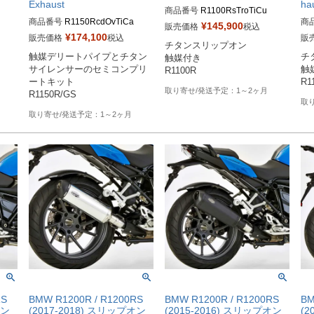
Exhaust
ha
商品番号
R1100RsTroTiCu

商品番号
R1150RcdOvTiCa

商
¥
145,900
販売価格
税込
※メーカーSKUなし

¥
174,100
販売価格
税込
販
チタンスリップオン

※メーカーSKUなし

※
dott
https://www.massmoto.it/prodott
触媒デリートパイプとチタン
チ
触媒付き

https://www.massmoto.it/prodott
htt
r/
o/tromb-titan-curve-bmw-r1100-r/

サイレンサーのセミコンプリ
触
R1100R
o/oval-titan-carbon-top-bmw-115
o/t
触媒ありを選択してください
ートキット

R1
0-gsr/
触
1～2ヶ月
R1150R/GS
1～2ヶ月
RS
BMW R1200R / R1200RS
BMW R1200R / R1200RS
BM
オン
(2017-2018) スリップオン
(2015-2016) スリップオン
(2