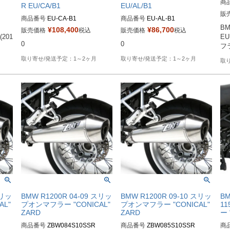
商
R EU/CA/B1
EU/AL/B1
販
商品番号
EU-CA-B1

商品番号
EU-AL-B1

BM
¥
108,400
¥
86,700
販売価格
税込
販売価格
税込
(201
メーカー型番：EU/CA/B1

メーカー型番：EU/AL/B1

E
0
0
EUD型番：mvg_EU-CA-B1
EUD型番：mvg_EU-AL-B1
フ
1～2ヶ月
1～2ヶ月
スリッ
BMW R1200R 04-09 スリッ
BMW R1200R 09-10 スリッ
BM
AL"
プオンマフラー "CONICAL"
プオンマフラー "CONICAL"
1
ZARD
ZARD
ー 
商品番号
ZBW084S10SSR

商品番号
ZBW085S10SSR

商