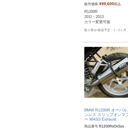
ZBW518S10SSR：ステン
¥
99,600
販売価格
税込
サテン

R1200R

ZBW518S10SSR-B：ステ
2011～2013

ス、ブラック

ZBW518S10SSR-P：ステ
ス、ポリッシュ

1～2ヶ月
ZBW518S10SCR：カーボ
サテン

ZBW518S10SCR-B：カー
ン、ブラック
BMW R1200R オーバ
ンレス スリップオンマ
ー MASS Exhaust
商品番号
R1200RsOvSus
