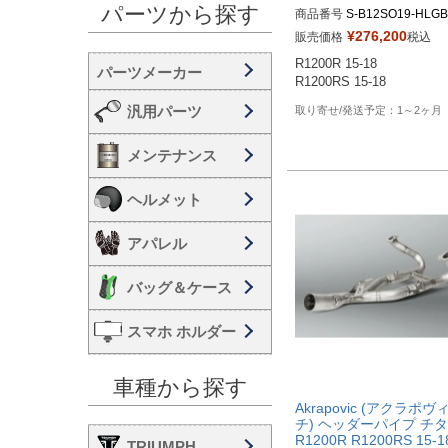
パーツから探す
商品番号
¥
276,200
販売価格
税込
R1200R 15-18

R1200RS 15-18
汎用パーツ
1～2ヶ月
メンテナンス
ヘルメット
アパレル
バッグ＆ケース
スマホ ホルダー
車種から探す
Akrapovic (アクラポヴ
チ) ヘッダーパイプ チ
R1200R R1200RS 15-1
TRIUMPH