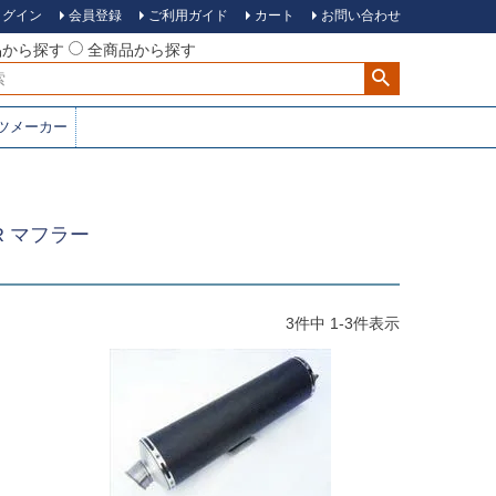
ログイン
会員登録
ご利用ガイド
カート
お問い合わせ
品から探す
全商品から探す
ツメーカー
50R マフラー
3
件中
1
-
3
件表示