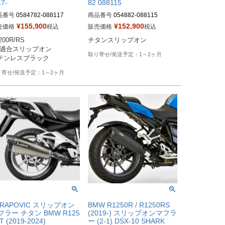
17-
82 088115
品番号
0584782-088117

商品番号
054882-088115

¥
155,900
¥
152,900
売価格
税込
販売価格
税込
番：0584782 088117

200R/RS

チタンスリップオン
型番：rem_0584782_088117
C適合スリップオン

1～2ヶ月
テンレスブラック
1～2ヶ月
KRAPOVIC スリップオン
BMW R1250R / R1250RS
フラー チタン BMW R125
(2019-) スリップオンマフラ
T (2019-2024)
ー (2-1) DSX-10 SHARK