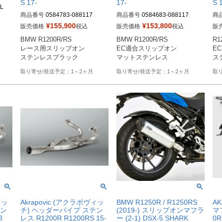
S 17-
17-
S 
商品番号
0584783-088117

商品番号
0584683-088117

商
¥
155,900
¥
153,800
販売価格
税込
販売価格
税込
販
M型番：0584783 088117

M型番：0584683 088117

M型
BMW R1200R/RS

BMW R1200R/RS

R1
EU型番：rem_0584783_088117
EU型番：rem_0584683_088117
EU
レース用スリップオン

EC適合スリップオン

E
ステンレスブラック
マットステンレス
ス
1～2ヶ月
1～2ヶ月
ィッ
Akrapovic (アクラポヴィッ
BMW R1250R / R1250RS
A
タン
チ) ヘッダーパイプ ステン
(2019-) スリップオンマフラ
マ
8
レス R1200R R1200RS 15-
ー (2-1) DSX-5 SHARK
0R