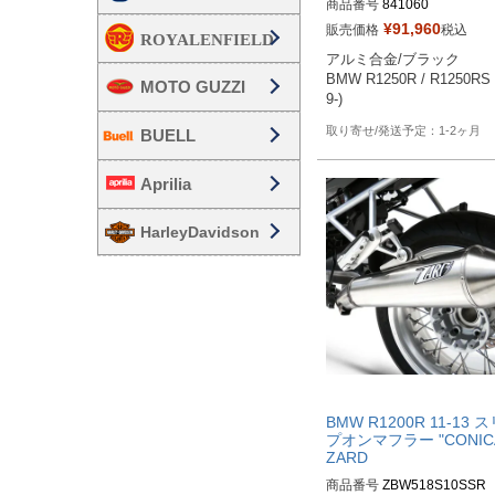
商品番号
841060
¥
91,960
販売価格
税込
アルミ合金/ブラック

BMW R1250R / R1250RS 
MOTO GUZZI
9-)
1-2ヶ月
BUELL
Aprilia
HarleyDavidson
BMW R1200R 11-13 
プオンマフラー "CONIC
ZARD
商品番号
ZBW518S10SSR
