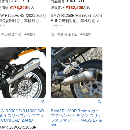
品番号
B.040.LR1TB
商品番号
B.040.LR1T
¥
176,200
¥
162,500
売価格
税込
販売価格
税込
W R1250R/RS (2021-2024)
BMW R1250R/RS (2021-2024)
URO規制対応、車検対応マ
EURO規制対応、車検対応マ
ラー
フラー
4-8週間
4-8週間
W R850GS/R1150GS/R
BMW R1200R Tromb カー
150R スリップオンマフラ
ブスペシャル チタン スリッ
"CONICAL" ZARD
プオンマフラー MASS Exha
ust
品番号
ZBW514S10SSR
