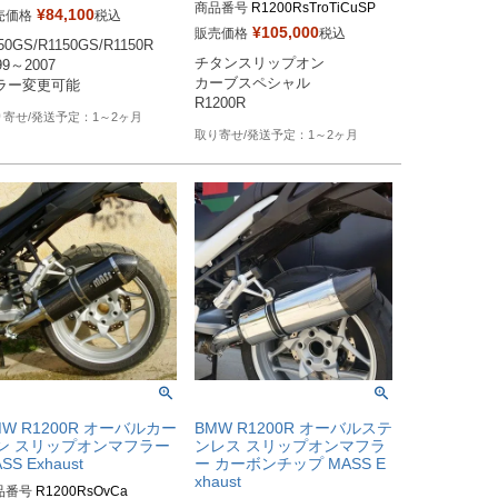
商品番号
R1200RsTroTiCuSP

W514S10SSR　ステンレス、
¥
84,100
売価格
税込
ン

¥
105,000
販売価格
税込
50GS/R1150GS/R1150R

※メーカーSKUなし

W514S10SSR-B　ステンレ
チタンスリップオン

99～2007

https://www.massmoto.it/prodott
、ブラック

カーブスペシャル

o/tromb-titan-curve-special-bmw
W514S10SSR-P　ステンレ
R1200R
-r-1200-r/
、ポリッシュ

1～2ヶ月
W514S10SCR　カーボン、
1～2ヶ月
ン

W514S10SCR-B　カーボ
MW R1200R オーバルカー
BMW R1200R オーバルステ
ン スリップオンマフラー
ンレス スリップオンマフラ
SS Exhaust
ー カーボンチップ MASS E
xhaust
品番号
R1200RsOvCa
