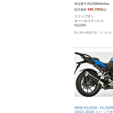
商品番号
R1150RsOvSus

¥
80,700
販売価格
税込
※メーカーSKUなし

スリップオン

https://www.massmoto.it/pro
オーバルステンレス

o/oval-inox-satin-bmw-1150-
R1150R
1～2ヶ月
BMW R1200R / R1200
(2017-2018) スリップ