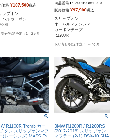
商品番号
R1200RsOvSusCa

¥
107,500
売価格
税込
メーカーSKUなし

¥
97,900
販売価格
税込
リップオン

※メーカーSKUなし

ps://www.massmoto.it/prodott
スリップオン

ーバルカーボン

https://www.massmoto.it/prodott
val-carbon-carbon-top-bmw-r
オーバルステンレス

200R
o/oval-inox-carbon-top-bmw-r-1
00-r/
カーボンチップ

200-r/
1～2ヶ月
R1200R
1～2ヶ月
W R1100R Tromb カー
BMW R1200R / R1200RS
 チタン スリップオンマフ
(2017-2018) スリップオン
ー(レーシング) MASS Ex
マフラー (2-1) DSX-10 SHA