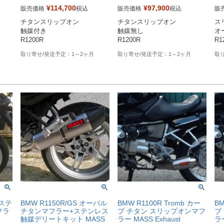
¥
114,700
¥
97,900
販売価格
税込
販売価格
税込
販
※メーカーSKUなし

※メーカーSKUなし

※
チタンスリップオン

チタンスリップオン

ス
dott
https://www.massmoto.it/prodott
https://www.massmoto.it/prodott
htt
触媒付き

触媒無し

オ
o/tromb-titan-bmw-r-1200-r/

o/tromb-titan-bmw-r-1200-r/

o/o
R1200R
R1200R
R1
触媒ありを選択してください
触媒なしを選択してください
-12
1～2ヶ月
1～2ヶ月
ルステ
BMW R1150R/GS オーバル
BMW R1100R Tromb カー
BM
フラ
チタンマフラー+ステンレス
ブ チタン スリップオンマフ
ブ
触媒デリートキット MASS
ラー MASS Exhaust
ラ