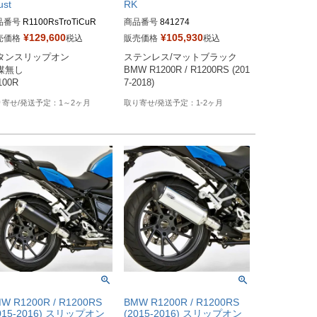
ust
RK
品番号
R1100RsTroTiCuR

商品番号
841274
¥
129,600
¥
105,930
売価格
税込
販売価格
税込
メーカーSKUなし

タンスリップオン

ステンレス/マットブラック

ps://www.massmoto.it/prodott
媒無し

BMW R1200R / R1200RS (201
romb-titan-curve-bmw-r1100-r/

100R
7-2018)
媒なしを選択してください
1～2ヶ月
1-2ヶ月
W R1200R / R1200RS
BMW R1200R / R1200RS
015-2016) スリップオン
(2015-2016) スリップオン