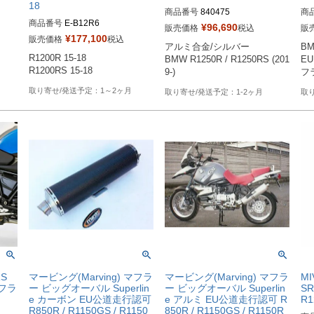
18
商品番号
840475
商
商品番号
E-B12R6
¥
96,690
販売価格
税込
販
¥
177,100
販売価格
税込
アルミ合金/シルバー

BM
R1200R 15-18

BMW R1250R / R1250RS (201
E
R1200RS 15-18
9-)
フ
1～2ヶ月
1-2ヶ月
RS
マービング(Marving) マフラ
マービング(Marving) マフラ
M
マフラ
ー ビッグオーバル Superlin
ー ビッグオーバル Superlin
S
e カーボン EU公道走行認可
e アルミ EU公道走行認可 R
R1
R850R / R1150GS / R1150
850R / R1150GS / R1150R