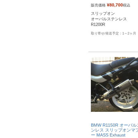
¥
80,700
販売価格
税込
※メーカーSKUなし

スリップオン

https://www.massmoto.it/pro
オーバルステンレス

o/oval-inox-bmw-r-1200-r/
R1200R
1～2ヶ月
BMW R1150R オーバ
ンレス スリップオンマ
ー MASS Exhaust