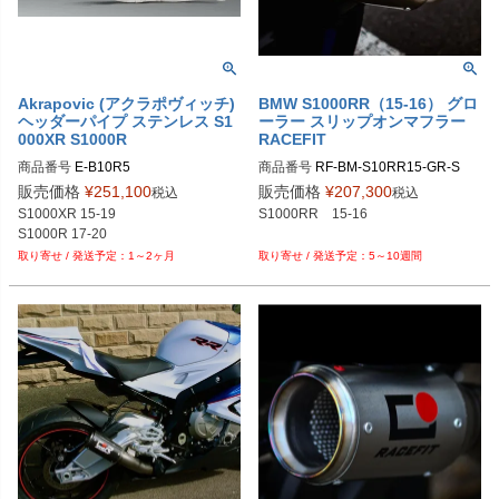
Akrapovic (アクラポヴィッチ)
BMW S1000RR（15-16） グロ
ヘッダーパイプ ステンレス S1
ーラー スリップオンマフラー
000XR S1000R
RACEFIT
商品番号
E-B10R5
商品番号
RF-BM-S10RR15-GR-S

販売価格
¥
251,100
販売価格
¥
207,300
税込
税込
S1000XR 15-19

S1000RR　15-16

1～2ヶ月
5～10週間