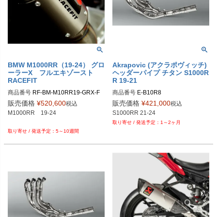
BMW M1000RR（19-24） グロ
Akrapovic (アクラポヴィッチ)
ーラーX フルエキゾースト
ヘッダーパイプ チタン S1000R
RACEFIT
R 19-21
商品番号
RF-BM-M10RR19-GRX-F

商品番号
販売価格
¥
520,600
販売価格
¥
421,000
税込
税込
M1000RR　19-24

1～2ヶ月
5～10週間