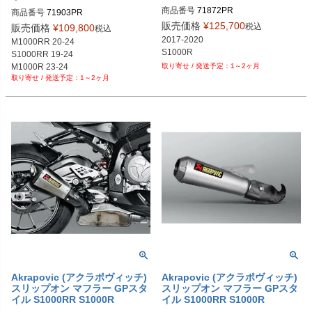
タン
商品番号
71872PR
商品番号
71903PR

販売価格
¥
125,700
税込
販売価格
¥
109,800
税込
発注はエクセルベースで注文書に記
2017-2020

M1000RR 20-24

載

S1000R
S1000RR 19-24

ユーロ仕切り69,900円
M1000R 23-24
1～2ヶ月
1～2ヶ月
Akrapovic (アクラポヴィッチ)
Akrapovic (アクラポヴィッチ)
スリップオン マフラー GPスタ
スリップオン マフラー GPスタ
イル S1000RR S1000R
イル S1000RR S1000R