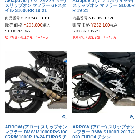
Akrapovic (アクラポヴィッチ)
Akrapovic (アクラポヴィッチ)
スリップオン マフラー GPスタ
スリップオン マフラー S1000R
イル S1000RR 19-21
R 19-21
商品番号
S-B10SO11-CBT
商品番号
販売価格
¥
203,800
販売価格
¥
232,100
税込
税込
1～2ヶ月
1～2ヶ月
ARROW (アロー) スリップオン
ARROW (アロー) スリップオン
マフラー BMW M1000RR/S100
マフラー BMW S1000R 2017-2
0RR/M1000R 19-24 EURO5 チ
020 EURO4 チタン