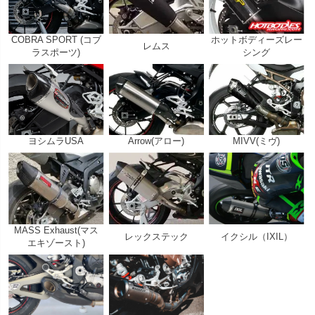
COBRA SPORT (コブ
ホットボディーズレー
レムス
ラスポーツ)
シング
ヨシムラUSA
Arrow(アロー)
MIVV(ミヴ)
MASS Exhaust(マス
レックステック
イクシル（IXIL）
エキゾースト)