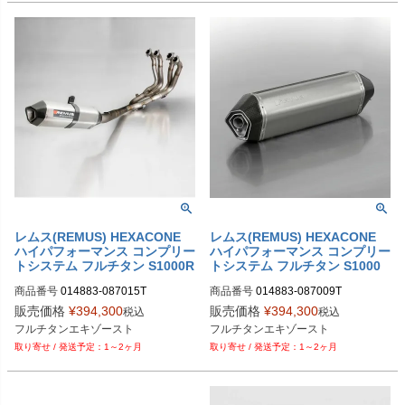
レムス(REMUS) HEXACONE
レムス(REMUS) HEXACONE
ハイパフォーマンス コンプリー
ハイパフォーマンス コンプリー
トシステム フルチタン S1000R
トシステム フルチタン S1000
R 15-18 014883 087015T
R/RR 014883 087009T
商品番号
014883-087015T

商品番号
014883-087009T

M型番：014883 087015T

M型番：014883 087009T

販売価格
¥
394,300
販売価格
¥
394,300
税込
税込
フルチタンエキゾースト
フルチタンエキゾースト
1～2ヶ月
1～2ヶ月