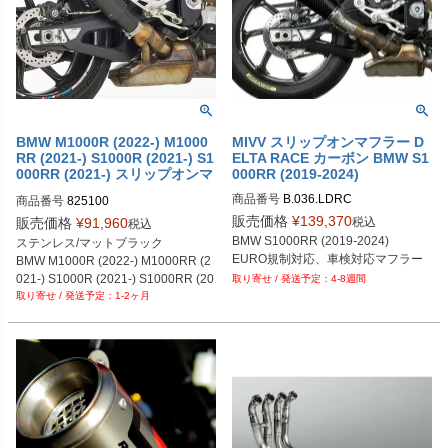
BMW M1000R (2022-) M1000
MIVV スリップオンマフラー D
RR (2021-) S1000R (2021-) S1
ELTA RACE カーボン BMW S1
000RR (2021-) スリップオンマ
000RR (2019-2024)
フラー (4-1) RCT SHARK
商品番号
B.036.LDRC
商品番号
825100
販売価格
¥
139,370
税込
販売価格
¥
91,960
税込
BMW S1000RR (2019-2024)
ステンレス/マットブラック

EURO規制対応、車検対応マフラー
BMW M1000R (2022-) M1000RR (2
021-) S1000R (2021-) S1000RR (20
4-8週間
1-2ヶ月
21-)