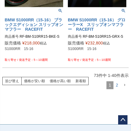
BMW S1000RR（15-16） ブラ
BMW S1000RR（15-16） グロ
ックエディション スリップオン
ーラーX スリップオンマフラ
マフラー RACEFIT
ー RACEFIT
商品番号
RF-BM-S10RR15-BKE-S

商品番号
RF-BM-S10RR15-GRX-S

販売価格
¥
218,000
販売価格
¥
232,800
税込
税込
S1000RR　15-16

S1000RR　15-16

5～10週間
5～10週間
73
件中
1
-
40
件表示
並び替え
価格が安い順
価格が高い順
新着順
1
2
ペー