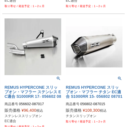
EC適合
EC適合
1～2ヶ月
1～2ヶ月
REMUS HYPERCONE スリッ
REMUS HYPERCONE スリッ
プオン・マフラー ステンレス E
プオン・マフラー チタン EC適
C適合 S1000RR 17- 056602 08
合 S1000RR 15- 056802 08701
7017
5
商品番号
056602-087017

商品番号
056802-087015

M型番：056802 087015

販売価格
¥
96,400
販売価格
¥
108,300
税込
税込
M型番：056602 087017

ステンレススリップオン

チタンスリップオン
EU型番：rem_056602_087017
EC適合
1～2ヶ月
1～2ヶ月