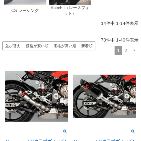
RaceFit（レースフィ
CS レーシング
ット）
14
件中
1
-
14
件表示
73
件中
1
-
40
件表示
並び替え
価格が安い順
価格が高い順
新着順
1
2