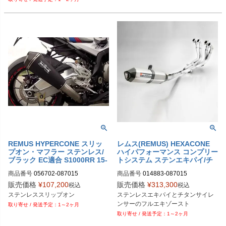
REMUS HYPERCONE スリッ
レムス(REMUS) HEXACONE
プオン・マフラー ステンレス/
ハイパフォーマンス コンプリー
ブラック EC適合 S1000RR 15-
トシステム ステンエキパイ/チ
056702 087015
タンマフラー S1000RR 15-18
商品番号
056702-087015

商品番号
014883-087015

014883 087015
販売価格
¥
107,200
販売価格
¥
313,300
税込
税込
M型番：014883 087015

ステンレススリップオン
ステンレスエキパイとチタンサイレ
EU型番：rem_014883_087015
ンサーのフルエキゾースト
1～2ヶ月
1～2ヶ月