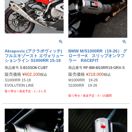
Akrapovic (アクラポヴィッチ)
BMW M/S1000RR（19-26） グ
フルエキゾースト エヴォリュー
ローラーX スリップオンマフ
ションライン S1000RR 15-18
ラー RACEFIT
商品番号
S-B10SO8-CUBT
商品番号
RF-BM-M10RR19-GRX-S

販売価格
¥
602,100
販売価格
¥
218,000
税込
税込
S1000RR 15-18

M1000RR　19-26

EVOLUTION LINE
S1000RR　19-26

1～2ヶ月
5～10週間