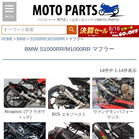
MENU
バイク
パーツ
専門店 | ＜公式＞モトパーツ(MOTO PARTS)
HOME
BMW
S1000RR,M1000RR
マフラー
BMW S1000RR/M1000RR マフラー
14
件中
1
-
14
件表示
Akrapovic (アクラポヴ
ヴァンデモンパフォー
BOS エキゾースト
ィッチ)
マンス