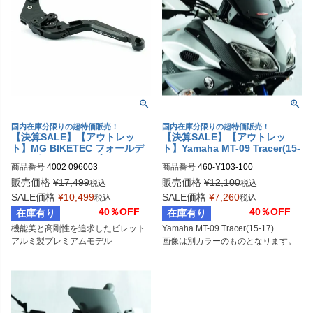
国内在庫分限りの超特価販売！
国内在庫分限りの超特価販売！
【決算SALE】【アウトレッ
【決算SALE】【アウトレッ
ト】MG BIKETEC フォールデ
ト】Yamaha MT-09 Tracer(15-
ィング アジャスタブル クラッ
17) Adventure Sport スクリー
商品番号
4002 096003
商品番号
460-Y103-100
チレバー ブラック SUZUKI / Y
ン イリジウムシルバー PowerB
AMAHA
ronze
販売価格
¥
17,499
販売価格
¥
12,100
税込
税込
SALE価格
¥
10,499
SALE価格
¥
7,260
税込
税込
40％OFF
40％OFF
在庫有り
在庫有り
機能美と高剛性を追求したビレット
Yamaha MT-09 Tracer(15-17)

アルミ製プレミアムモデル
画像は別カラーのものとなります。