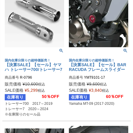
国内在庫分限りの超特価販売！
国内在庫分限りの超特価販売！
【決算SALE】【セール】ヤマ
【決算SALE】【セール】BAR
ハ トレーサー700/トレーサー7
RACUDA フレームスライダー
パッセンジャー フットペグ ポ
Yamaha MT-09 (2017-2020)
商品番号
R-0796
商品番号
YMT9101-17
リッシュ DPM
販売価格
¥
10,600
販売価格
¥
9,600
税込
税込
SALE価格
¥
5,299
SALE価格
¥
3,840
税込
税込
50％OFF
60％OFF
在庫有り
在庫有り
トレーサー700　2017～2019

Yamaha MT-09 (2017-2020)
トレーサー7　2020～2024

※在庫限りのセール品