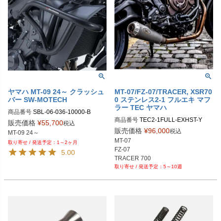
ヤマハ MT-09 24～ クラッシュ
MT-07/FZ-07/TRACER, XSR70
バー SW-MOTECH
0 ステンレス2-1 フルエキ マフ
ラー TEC ヤマハ
商品番号
SBL-06-036-10000-B

商品番号
TEC2-1FULL-EXHST-Y

販売価格
¥
55,700
税込
メーカー型番なし、品名で発注して
販売価格
¥
96,000
税込
MT-09 24～
ください

MT-07

1～2ヶ月
https://www.tecbikeparts.com/produc
FZ-07

5.00
t/yamaha-mt-07-fz-07-xsr-700-tracer-
TRACER 700

700-tec-2-1-full-stainless-performan
5～10週
XSR700
ce-exhaust-system/