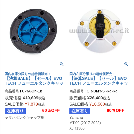
国内在庫分限りの超特価販売！
国内在庫分限りの超特価販売！
【決算SALE】【セール】EVO
【決算SALE】【セール】EVO
TECH フューエルタンクキャッ
TECH フューエルタンクキャッ
プ YAMAHA汎用
プ ラピッド DUCATI/MV AGUS
商品番号
FC-YA-Dn-Eb
商品番号
FCR-DMY-Si-Rg-Rg
TA/YAMAHA
販売価格
¥
19,699
販売価格
¥
26,400
税込
税込
SALE価格
¥
7,879
SALE価格
¥
10,560
税込
税込
60％OFF
60％OFF
在庫有り
在庫有り
ヤマハタンクキャップ用
Yamaha

MT-09 (2017-2023)

XJR1300

YZF-R1 (2000-2011)
