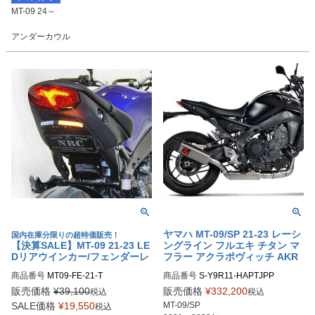
MT-09 24～

ルバーメッシュ

320-Y129-680：カーボンルック/シ
アンダーカウル

ルバーメッシュ
ベリーパン
ヤマハ MT-09/SP 21-23 レーシ
国内在庫分限りの超特価販売！
【決算SALE】MT-09 21-23 LE
ングライン フルエキ チタン マ
Dリアウインカー/フェンダーレ
フラー アクラポヴィッチ AKR
スキット タック New Rage Cy
APOVIC
商品番号
MT09-FE-21-T
商品番号
S-Y9R11-HAPTJPP
cles
販売価格
¥
39,100
販売価格
¥
332,200
税込
税込
SALE価格
¥
19,550
MT-09/SP

税込