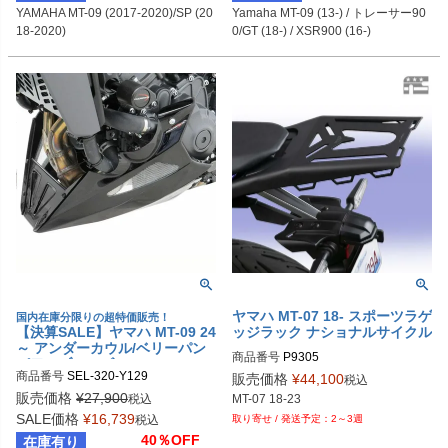
YAMAHA MT-09 (2017-2020)/SP (20
Yamaha MT-09 (13-) / トレーサー90
18-2020)
0/GT (18-) / XSR900 (16-)
ヤマハ MT-07 18- スポーツラゲ
国内在庫分限りの超特価販売！
【決算SALE】ヤマハ MT-09 24
ッジラック ナショナルサイクル
～ アンダーカウル/ベリーパン
商品番号
P9305

パワーブロンズ
商品番号
SEL-320-Y129

販売価格
¥
44,100
税込
320-Y129

販売価格
¥
27,900
税込
320-Y129-603：ブラック/シルバー
SALE価格
¥
16,739
税込
2～3週
メッシュ

40％OFF
在庫有り
320-Y129-670：マットブラック/シ