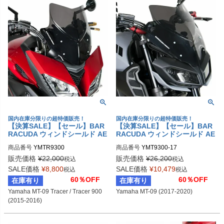
国内在庫分限りの超特価販売！
国内在庫分限りの超特価販売！
【決算SALE】【セール】BAR
【決算SALE】【セール】BAR
RACUDA ウィンドシールド AE
RACUDA ウィンドシールド AE
ROSPORT Yamaha MT-09 Tra
ROSPORT Yamaha MT-09 (20
商品番号
YMTR9300
商品番号
YMT9300-17
cer / Tracer 900 (2015-2016)
17-2020)
販売価格
¥
22,000
販売価格
¥
26,200
税込
税込
SALE価格
¥
8,800
SALE価格
¥
10,479
税込
税込
60％OFF
60％OFF
在庫有り
在庫有り
Yamaha MT-09 Tracer / Tracer 900 
Yamaha MT-09 (2017-2020)
(2015-2016)