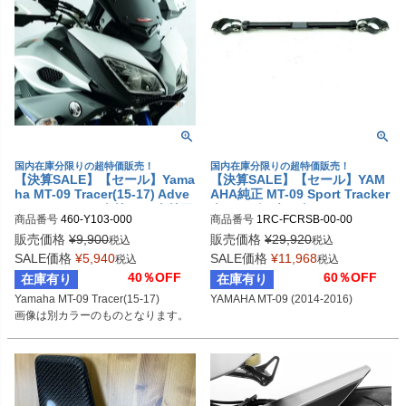
国内在庫分限りの超特価販売！
国内在庫分限りの超特価販売！
【決算SALE】【セール】Yama
【決算SALE】【セール】YAM
ha MT-09 Tracer(15-17) Adve
AHA純正 MT-09 Sport Tracker
nture Sport スクリーン クリア
クロスバーキット
商品番号
460-Y103-000
商品番号
1RC-FCRSB-00-00
PowerBronze
販売価格
¥
9,900
販売価格
¥
29,920
税込
税込
SALE価格
¥
5,940
SALE価格
¥
11,968
税込
税込
40％OFF
60％OFF
在庫有り
在庫有り
Yamaha MT-09 Tracer(15-17)

YAMAHA MT-09 (2014-2016)
画像は別カラーのものとなります。