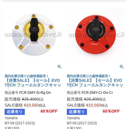
YZF-R6 (1999-2011)等
国内在庫分限りの超特価販売！
国内在庫分限りの超特価販売！
【決算SALE】【セール】EVO
【決算SALE】【セール】EVO
TECH フューエルタンクキャッ
TECH フューエルタンクキャッ
プ ラピッド DUCATI/MV AGUS
プ ラピッド DUCATI/MV AGUS
商品番号
FCR-DMY-Si-Rg-Dn
商品番号
FCR-DMY-Cr-Dn-Cr
TA/YAMAHA
TA/YAMAHA
販売価格
¥
26,400
販売価格
¥
26,400
税込
税込
SALE価格
¥
10,560
SALE価格
¥
10,560
税込
税込
60％OFF
60％OFF
在庫有り
在庫有り
Yamaha

Yamaha

MT-09 (2017-2023)

MT-09 (2017-2023)

XJR1300

XJR1300
