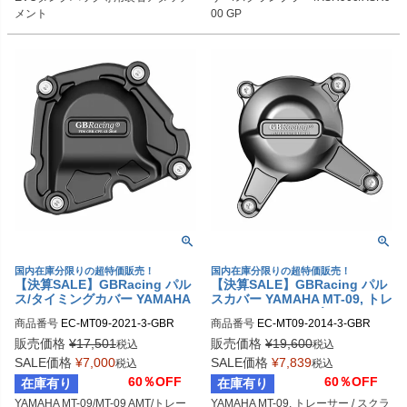
メント
00 GP
国内在庫分限りの超特価販売！
国内在庫分限りの超特価販売！
【決算SALE】GBRacing パル
【決算SALE】GBRacing パル
ス/タイミングカバー YAMAHA
スカバー YAMAHA MT-09, トレ
MT-09/MT-09 AMT/トレーサー/
ーサー / スクランブラー
商品番号
EC-MT09-2021-3-GBR

商品番号
EC-MT09-2014-3-GBR

スクランブラー /XSR900/XSR9
gbr_EC-MT09-2021-3-GBR
gbr_EC-MT09-2014-3-GBR
00 GP
販売価格
¥
17,501
販売価格
¥
19,600
税込
税込
SALE価格
¥
7,000
SALE価格
¥
7,839
税込
税込
60％OFF
60％OFF
在庫有り
在庫有り
YAMAHA MT-09/MT-09 AMT/トレー
YAMAHA MT-09, トレーサー / スクラ