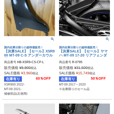
国内在庫分限りの超特価販売！
国内在庫分限りの超特価販売！
【決算SALE】【セール】XSR9
【決算SALE】【セール】ヤマ
00 MT-09 C-S アンダーカウル
ハ MT-09 17-20 リアフェンダ
用カーボンパネル 左側 HooBu
ー アルミ ブラック DPM
商品番号
HB-XSR9-CS-CP-L
商品番号
R-0795
e
販売価格
¥
9,900
販売価格
¥
31,500
税込
税込
SALE価格
¥
3,960
SALE価格
¥
15,749
税込
税込
60％OFF
50％OFF
在庫有り
在庫有り
XSR900 2022-

MT-09 2017～2020

MT-09 2021-

※在庫限りのセール品
補修部品(左側用)