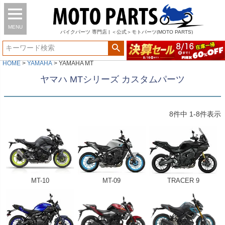
MENU
バイク
パーツ
専門店 | ＜公式＞モトパーツ(MOTO PARTS)
HOME
YAMAHA
YAMAHA MT
ヤマハ MTシリーズ カスタムパーツ
8
件中
1
-
8
件表示
MT-10
MT-09
TRACER 9