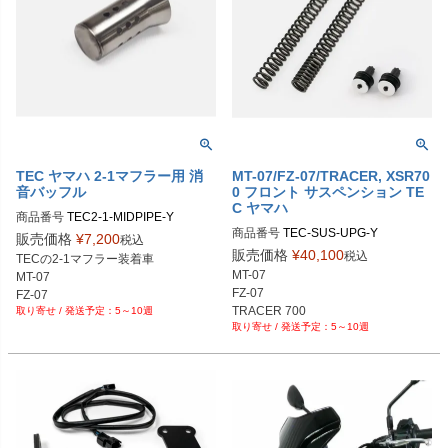
TEC ヤマハ 2-1マフラー用 消
MT-07/FZ-07/TRACER, XSR70
音バッフル
0 フロント サスペンション TE
C ヤマハ
商品番号
TEC2-1-MIDPIPE-Y

商品番号
TEC-SUS-UPG-Y

メーカー品番なし、品名で発注して
販売価格
¥
7,200
税込
メーカー品番なし、品名で発注して
ください

販売価格
¥
40,100
税込
TECの2-1マフラー装着車

ください

https://www.tecbikeparts.com/produc
MT-07

MT-07

https://www.tecbikeparts.com/produc
t/mid-pipe-baffle-optional-quiet-baffl
FZ-07

FZ-07

t/mt07-xsr700-tracer700-front-fork-up
e-for-tec-yamaha-700-2-1-exhaust/
TRACER 700

5～10週
TRACER 700

grade-kit-progressive-springs-and-fo
5～10週
XSR700
XSR700
rk-top-pre-load-ride-height-adjuster
s/