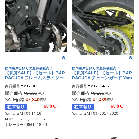
国内在庫分限りの超特価販売！
国内在庫分限りの超特価販売！
【決算SALE】【セール】BAR
【決算SALE】【セール】BAR
RACUDA フレームスライダー
RACUDA チェーンガード Yam
Yamaha MT-09 (2014-2016)
aha MT-09 (2017-2020)
商品番号
YMT9101
商品番号
YMT9119-17
販売価格
¥
9,600
販売価格
¥
6,100
税込
税込
SALE価格
¥
3,840
SALE価格
¥
2,439
税込
税込
60％OFF
60％OFF
在庫有り
在庫有り
Yamaha MT-09 14-16

Yamaha MT-09 (2017-2020)
MT09 トレーサー 15-16

トレーサー900/GT 18-20

トレーサー900 22-23

XSR900 15-21