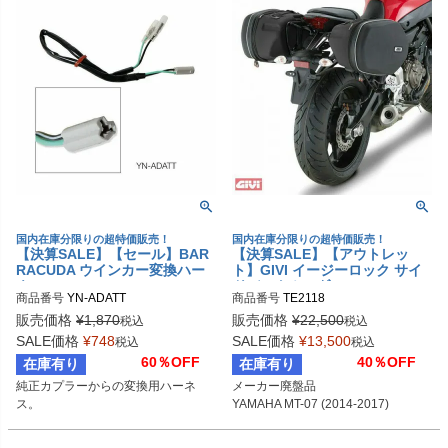
国内在庫分限りの超特価販売！
国内在庫分限りの超特価販売！
【決算SALE】【セール】BAR
【決算SALE】【アウトレッ
RACUDA ウインカー変換ハー
ト】GIVI イージーロック サイ
ネス YAMAHA
ドバックホルダー YAMAHA MT
商品番号
YN-ADATT
商品番号
TE2118
-07 (2014-2017)
販売価格
¥
1,870
販売価格
¥
22,500
税込
税込
SALE価格
¥
748
SALE価格
¥
13,500
税込
税込
60％OFF
40％OFF
在庫有り
在庫有り
純正カプラーからの変換用ハーネ
メーカー廃盤品

ス。
YAMAHA MT-07 (2014-2017)