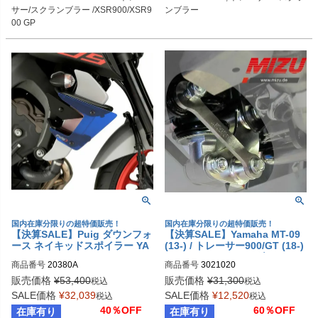
サー/スクランブラー /XSR900/XSR9
ンブラー
00 GP
国内在庫分限りの超特価販売！
国内在庫分限りの超特価販売！
【決算SALE】Puig ダウンフォ
【決算SALE】Yamaha MT-09
ース ネイキッドスポイラー YA
(13-) / トレーサー900/GT (18-)
MAHA MT-09 (2017-2020)/SP
/ XSR900 (16-) ローダウンキッ
商品番号
20380A
商品番号
3021020
(2018-2020)
ト(25mm) MIZU
販売価格
¥
53,400
販売価格
¥
31,300
税込
税込
SALE価格
¥
32,039
SALE価格
¥
12,520
税込
税込
40％OFF
60％OFF
在庫有り
在庫有り