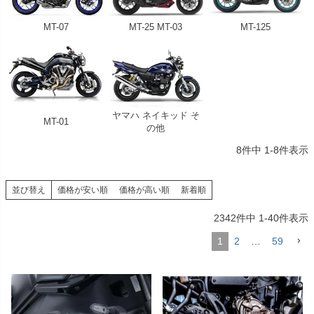
MT-07
MT-25 MT-03
MT-125
ヤマハ ネイキッド そ
MT-01
の他
8
件中
1
-
8
件表示
並び替え
価格が安い順
価格が高い順
新着順
2342
件中
1
-
40
件表示
1
2
…
59