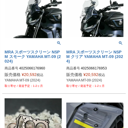
MRA スポーツスクリーン NSP
MRA スポーツスクリーン NSP
M スモーク YAMAHA MT-09 (2
M クリア YAMAHA MT-09 (202
024)
4)
商品番号
4025066176960

商品番号
4025066176953

MP285S
MP285C
販売価格
¥
20,592
販売価格
¥
20,592
税込
税込
YAMAHA MT-09 (2024)
YAMAHA MT-09 (2024)
1-2ヶ月
1-2ヶ月