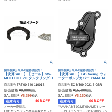
YZF-R1 (2000-2011)

YZF-R1 (2000-2011)

YZF-R6 (1999-2011)等
YZF-R6 (1999-2011)等
国内在庫分限りの超特価販売！
国内在庫分限りの超特価販売！
【決算SALE】【セール】SW-
【決算SALE】GBRacing ウォ
MOTECH EVO タンクリング B
ーターポンプカバー YAMAHA
enelli/Cagiva/Ducati/Triumph/
MT-09/MT-09 AMT/トレーサー/
商品番号
TRT-00-640-11001B

商品番号
EC-MT09-2021-5-GBR

Yamaha 5穴汎用 | TRT.00.640.
スクランブラー /XSR900/XSR9
sw_TRT-00-640-11001B
gbr_EC-MT09-2021-5-GBR
11001/B
00 GP
販売価格
¥
9,000
販売価格
¥
15,400
税込
税込
SALE価格
¥
5,399
SALE価格
¥
6,160
税込
税込
40％OFF
60％OFF
在庫有り
在庫有り
メーカー廃盤品。

YAMAHA MT-09/MT-09 AMT/トレー
EVOタンクバック専用装着アタッチ
サー/スクランブラー /XSR900/XSR9