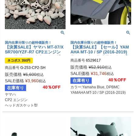
国内在庫分限りの超特価販売！
国内在庫分限りの超特価販売！
【決算SALE】ヤマハ MT-07/X
【決算SALE】【セール】YAM
SR700/YZF-R7 CP2エンジン
AHA MT-10 / SP (2016-2019)
ヘッドガスケットキーホルダー
ラジエーターサイドカバー ブル
商品番号
6529617
ネコポス 350円
デイスアグリー(DisagrEE)
ー BODYSTYLE
販売価格
¥
52,910
税込
商品番号
G-253-CP2-SH

SALE価格
¥
31,746
税込
販売価格
¥
6,600
税込
40％OFF
在庫有り
SALE価格
¥
3,960
税込
40％OFF
カラー:Yamaha Blue, DPBMC

在庫有り
YAMAHA MT-10 / SP (2016-2019)
ヤマハ

CP2 エンジン

ヘッドガスケット型
