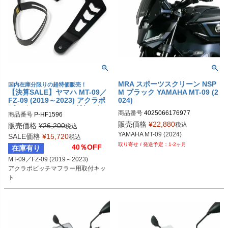
MRA スポーツスクリーン NSP
国内在庫分限りの超特価販売！
【決算SALE】ヤマハ MT-09／
M ブラック YAMAHA MT-09 (2
FZ-09 (2019～2023) アクラポ
024)
ビッチ フィッティングキット
商品番号
4025066176977

商品番号
P-HF1596
MP285K
販売価格
¥
22,880
税込
販売価格
¥
26,200
税込
YAMAHA MT-09 (2024)
SALE価格
¥
15,720
税込
1-2ヶ月
40％OFF
在庫有り
MT-09／FZ-09 (2019～2023)

アクラポビッチマフラー用取付キッ
ト