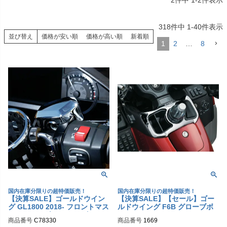
2
件中
1
-
2
件表示
318
件中
1
-
40
件表示
並び替え
価格が安い順
価格が高い順
新着順
1
2
…
8
国内在庫分限りの超特価販売！
国内在庫分限りの超特価販売！
【決算SALE】ゴールドウイン
【決算SALE】【セール】ゴー
グ GL1800 2018- フロントマス
ルドウイング F6B グローブボ
ターシリンダーカバー ゴールド
ックス Cubby クリアキン
商品番号
C78330
商品番号
1669
ストライク CIRO