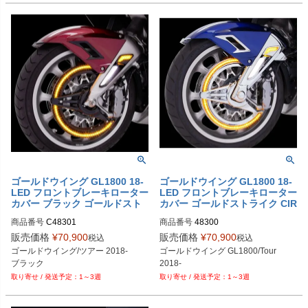
ゴールドウイング GL1800 18-
ゴールドウイング GL1800 18-
LED フロントブレーキローター
LED フロントブレーキローター
カバー ブラック ゴールドスト
カバー ゴールドストライク CIR
ライク CIRO
O
商品番号
C48301
商品番号
販売価格
¥
70,900
販売価格
¥
70,900
税込
税込
ゴールドウイング/ツアー 2018-

ゴールドウイング GL1800/Tour

ブラック
2018-
1～3週
1～3週