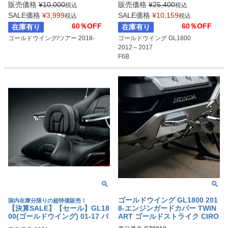
販売価格
¥
10,000
販売価格
¥
25,400
税込
税込
SALE価格
¥
3,999
SALE価格
¥
10,159
税込
税込
60％OFF
60％OFF
在庫有り
在庫有り
ゴールドウイング/ツアー 2018-
ゴールドウイング GL1800

2012～2017

F6B

2013～2016
ゴールドウイング GL1800 201
国内在庫分限りの超特価販売！
【決算SALE】【セール】GL18
8-エンジンガードカバー TWIN
00(ゴールドウイング) 01-17 バ
ART ゴールドストライク CIRO
ックレスト クリアキン