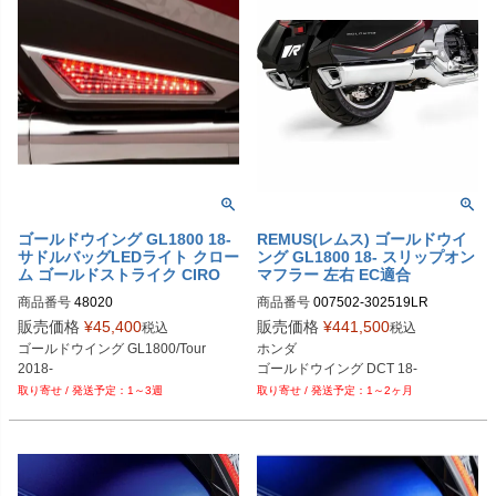
ゴールドウイング GL1800 18-
REMUS(レムス) ゴールドウイ
サドルバッグLEDライト クロー
ング GL1800 18- スリップオン
ム ゴールドストライク CIRO
マフラー 左右 EC適合
商品番号
48020
商品番号
007502-302519LR

007502 302519LR

販売価格
¥
45,400
販売価格
¥
441,500
税込
税込
EU型番：rem_007502_302519LR
ゴールドウイング GL1800/Tour

ホンダ

2018-
ゴールドウイング DCT 18-
1～3週
1～2ヶ月