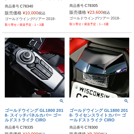
CIRO
商品番号
C78305
商品番号
C78340
販売価格
¥
23,600
税込
販売価格
¥
10,000
税込
ゴールドウイング/ツアー 2018-
ゴールドウイング/ツアー 2018-
1～3週
1～3週
ゴールドウイング GL1800 201
ゴールドウイング GL1800 201
8- スイッチパネルカバー ゴー
8- ライセンスライトカバー ゴ
ルドストライク CIRO
ールドストライク CIRO
商品番号
C78335
商品番号
C78300