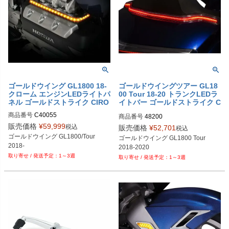
ゴールドウイング GL1800 18-
ゴールドウイングツアー GL18
クローム エンジンLEDライトパ
00 Tour 18-20 トランクLEDラ
ネル ゴールドストライク CIRO
イトバー ゴールドストライク C
IRO
商品番号
C40055
商品番号
48200
販売価格
¥
59,999
税込
販売価格
¥
52,701
税込
ゴールドウイング GL1800/Tour

ゴールドウイング GL1800 Tour

2018-
2018-2020
1～3週
1～3週