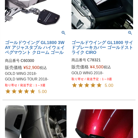
ゴールドウイング GL1800 3W
ゴールドウイング GL1800 サイ
AY アジャスタブル ハイウェイ
ドブレーキカバー ゴールドスト
ペグマウント クローム ゴール
ライク CIRO
ドストライク CIRO
商品番号
C78321

商品番号
C60300
340
販売価格
¥
4,500
税込
販売価格
¥
52,900
税込
GOLD WING 2018-

1～3週
5.00
1～3週
5.00