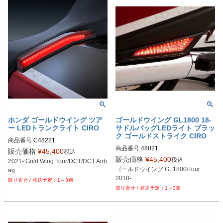
ホンダ ゴールドウイング ツア
ゴールドウイング GL1800 18-
ー LEDトランクライト CIRO
サドルバッグLEDライト ブラッ
ク ゴールドストライク CIRO
商品番号
C48221

商品番号
48021
M型番：48221
販売価格
¥
45,400
税込
販売価格
¥
45,400
税込
2021- Gold Wing Tour/DCT/DCT Airb
ゴールドウイング GL1800/Tour

ag
2018-
1～3週
1～3週