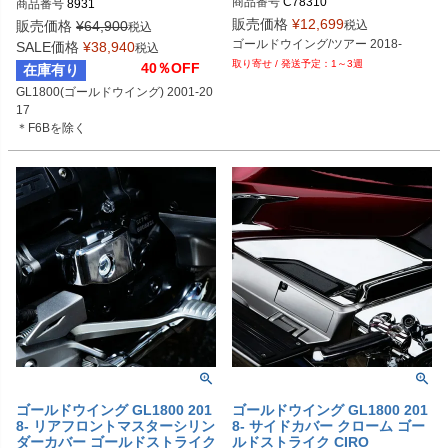
商品番号
C78310

商品番号
8931
315
販売価格
¥
12,699
税込
販売価格
¥
64,900
税込
ゴールドウイング/ツアー 2018-
SALE価格
¥
38,940
税込
1～3週
40％OFF
在庫有り
GL1800(ゴールドウイング) 2001-20
17

＊F6Bを除く
ゴールドウイング GL1800 201
ゴールドウイング GL1800 201
8- リアフロントマスターシリン
8- サイドカバー クローム ゴー
ダーカバー ゴールドストライク
ルドストライク CIRO