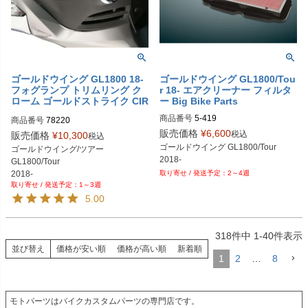
ゴールドウイング GL1800 18-
ゴールドウイング GL1800/Tou
フォグランプ トリムリング ク
r 18- エアクリーナー フィルタ
ローム ゴールドストライク CIR
ー Big Bike Parts
O
商品番号
5-419
商品番号
販売価格
¥
6,600
税込
販売価格
¥
10,300
税込
ゴールドウイング GL1800/Tour

ゴールドウイング/ツアー

2018-
GL1800/Tour

2018-
2～4週
1～3週
5.00
318
件中
1
-
40
件表示
並び替え
価格が安い順
価格が高い順
新着順
1
2
…
8
モトパーツはバイクカスタムパーツの専門店です。
