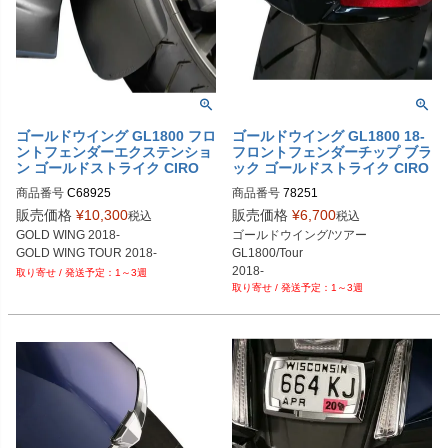
ゴールドウイング GL1800 フロ
ゴールドウイング GL1800 18-
ントフェンダーエクステンショ
フロントフェンダーチップ ブラ
ン ゴールドストライク CIRO
ック ゴールドストライク CIRO
商品番号
C68925
商品番号
販売価格
¥
10,300
販売価格
¥
6,700
税込
税込
GOLD WING 2018-

ゴールドウイング/ツアー

GOLD WING TOUR 2018-
GL1800/Tour

2018-
1～3週
1～3週