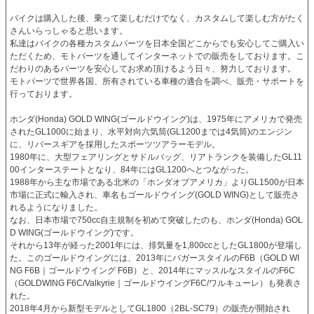
バイクは購入した後、乗って楽しむだけでなく、カスタムして楽しむ方がたく
さんいらっしゃると思います。

私達はバイクの各種カスタムパーツを日本全国どこからでも安心してご購入い
ただくため、モトパーツを通してインターネットでの販売をしております。こ
だわりのあるパーツを安心してお求め頂けるよう日々、努力しております。

モトパーツで世界各国、所有されている車種の適合を調べ、販売・サポートを
行っております。

ホンダ(Honda) GOLD WING(ゴールドウイング)は、1975年にアメリカで発売
されたGL1000に始まり、水平対向六気筒(GL1200までは4気筒)のエンジン
に、リバースギアを採用したスポーツツアラーモデル。

1980年に、大型フェアリングとサドルバッグ、リアトランクを装備したGL11
00インターステートとなり、84年にはGL1200へとつながった。

1988年から主な市場である北米の「ホンダオブアメリカ」よりGL1500が日本
市場に正式に輸入され、車名もゴールドウイング(GOLD WING)として販売さ
れるようになりました。

なお、日本市場で750cc自主規制を初めて突破したのも、ホンダ(Honda) GOL
D WING(ゴールドウイング)です。

それから13年が経った2001年には、排気量を1,800ccとしたGL1800が登場し
た。このゴールドウイングには、2013年にバガースタイルのF6B（GOLD WI
NG F6B｜ゴールドウイング F6B）と、2014年にマッスルなスタイルのF6C
（GOLDWING F6C/Valkyrie｜ゴールドウイングF6C/ワルキューレ）も発表さ
れた。

2018年4月から新型モデルとしてGL1800（2BL-SC79）の販売が開始され