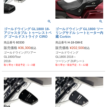
ゴールドウイング GL1800 18-
ゴールドウイング GL1800 ツー
アジャスタブル トゥーレストペ
リングサドル シートヒーター内
グ ゴールドストライク CIRO
蔵 Corbin
商品番号
60330
商品番号
H-18-GW-E
販売価格
¥
36,300
販売価格
¥
202,500
税込
税込
ゴールドウイング/ツアー

ゴールドウイング 

GL1800/Tour

GL1800 2018～

2018-
ツーリング 2UPシート

1～3週
5～12週