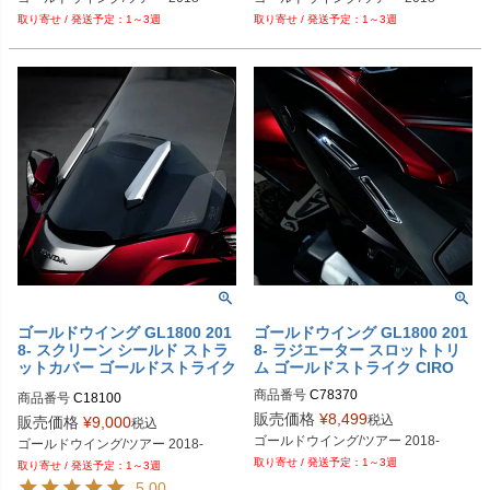
1～3週
1～3週
ゴールドウイング GL1800 201
ゴールドウイング GL1800 201
8- スクリーン シールド ストラ
8- ラジエーター スロットトリ
ットカバー ゴールドストライク
ム ゴールドストライク CIRO
CIRO
商品番号
C78370
商品番号
C18100
販売価格
¥
8,499
税込
販売価格
¥
9,000
税込
ゴールドウイング/ツアー 2018-
ゴールドウイング/ツアー 2018-
1～3週
1～3週
5.00