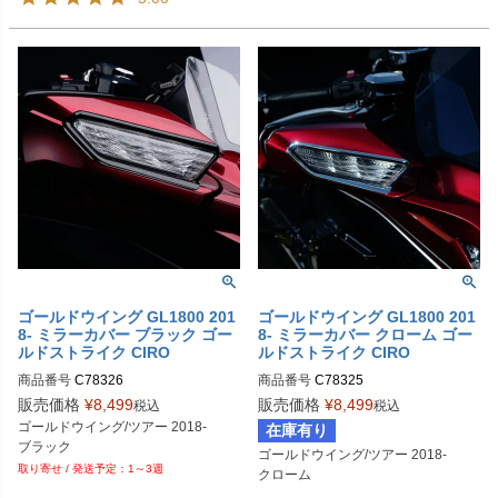
ゴールドウイング GL1800 201
ゴールドウイング GL1800 201
8- ミラーカバー ブラック ゴー
8- ミラーカバー クローム ゴー
ルドストライク CIRO
ルドストライク CIRO
商品番号
C78326
商品番号
C78325
販売価格
¥
8,499
販売価格
¥
8,499
税込
税込
ゴールドウイング/ツアー 2018-

在庫有り
ブラック
ゴールドウイング/ツアー 2018-

1～3週
クローム