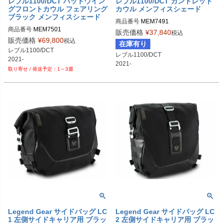
レブル1100/DCT バットウイン
レブル1100/DCT ガントレット
グフロントカウル フェアリング
カウル メンフィスシェード
ブラック メンフィスシェード
商品番号
MEM7491
商品番号
MEM7501
販売価格
¥
37,840
税込
販売価格
¥
69,800
税込
在庫有り
レブル1100/DCT

レブル1100/DCT

2021-
2021-
1～3週
Legend Gear サイドバッグ LC
Legend Gear サイドバッグ LC
1 左側サイドキャリア用 ブラッ
2 左側サイドキャリア用 ブラッ