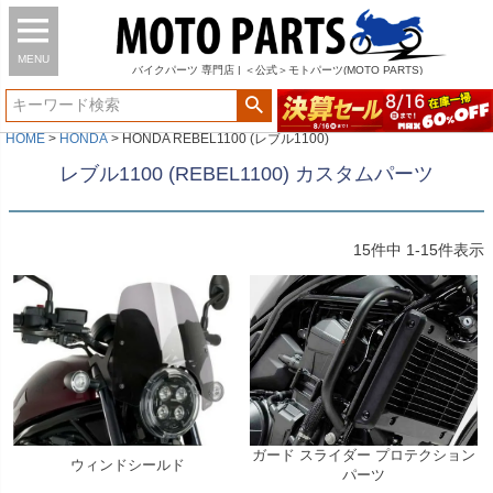
MENU
バイク
パーツ
専門店 | ＜公式＞モトパーツ(MOTO PARTS)
HOME
HONDA
HONDA REBEL1100 (レブル1100)
レブル1100 (REBEL1100) カスタムパーツ
15
件中
1
-
15
件表示
ガード スライダー プロテクション
ウィンドシールド
パーツ