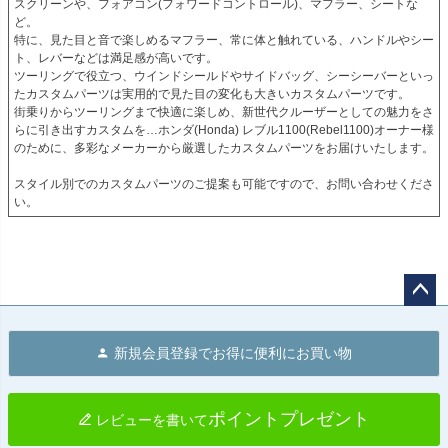
スクリーンや、フォアコン(フォワードコントロール)、マフラー、シートな
ど。

特に、見た目と音で楽しめるマフラー、常に体と触れている、ハンドルやシー
ト、レバーなどは満足感が高いです。

ツーリングで役立つ、ウインドシールドやサイドバッグ、シーシーバーといっ
たカスタムパーツは実用的で見た目の変化も大きいカスタムパーツです。

街乗りからツーリングまで快適に楽しめ、新世代クルーザーとしての魅力をさ
らに引き出すカスタムを…ホンダ(Honda) レブル1100(Rebel1100)オーナー様
のために、多彩なメーカーから厳選したカスタムパーツをお届けいたします。

スタイル別でのカスタムパーツのご提案も可能ですので、お問い合わせくださ
い。
ペー
ジト
新規会員登録でお得に便利にお買い物
ップ
へ
ポイントプレゼント
レビューを書いて