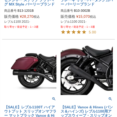
グ MX Style バーリーブランド
ー バーリーブランド
商品番号
B13-1201B
商品番号
B10-3002B
販売価格
¥
28,270
販売価格
¥
15,070
税込
税込
1～3週
1～3週
5.00
【SALE】レブル1100T ハイア
【SALE】Vance & Hines (バン
ウトプット スリップオンマフラ
ス＆ハインズ) レブル1100用ア
ー マットブラック Vance & Hi
ップスウィープ・スリップオン