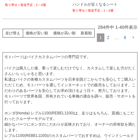
ハンドルが近くなるシート
2～4週
1～3週
284
件中
1
-
40
件表示
並び替え
価格が安い順
価格が高い順
新着順
1
2
…
8
モトパーツはバイクカスタムパーツの専門店です。

バイクは購入した後、乗って楽しむだけでなく、カスタムして楽しむ方がたく
さんいらっしゃると思います。

私達はバイクの各種カスタムパーツを日本全国どこからでも安心してご購入い
ただくため、モトパーツを通してインターネットでの販売をしております。こ
だわりのあるパーツを安心してお求め頂けるよう日々、努力しております。

モトパーツで世界各国、所有されている車種の適合を調べ、販売・サポートを
行っております。

ホンダ(Honda) レブル1100(REBEL1100)は、走りはもちろん、質感にもこだ
わったクルーザーモデルです。

細かなパーツにホンダのこだわりが反映されており、オーナーの所有欲を満た
します。

レブル1100(REBEL1100)のカスタムパーツでおすすめは、ウインドシールド