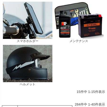
スマホホルダー
メンテナンス
ヘルメット
15
件中
1
-
15
件表示
284
件中
1
-
40
件表示