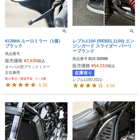
KIJIMA ユーロミラー（1個）
レブル1100 (REBEL1100) エン
ブラック
ジンガード スライダー バーリ
ーブランド
商品番号
商品番号
B10-3008B
販売価格
¥
3,630
税込
販売価格
¥
54,010
税込
オーバル型ブラックミラー

左右兼用
在庫有り
1～3週
レブル1100 2021-
5.00
4.00