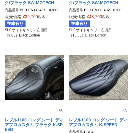
ク/ブラック SW-MOTECH
ク/ブラック SW-MOTECH
商品番号
BC-HTA-00-401-10200L

商品番号
BC-HTA-00-402-10200L

BC.HTA.00.401.10200L	

BC.HTA.00.402.10200L	

販売価格
¥
39,700
販売価格
¥
43,700
税込
税込
在庫有り
在庫有り
SLCサイドキャリア左側用

SLCサイドキャリア左側用

（9.8L）Black Edition
（13.5L）Black Edition
レブル1100 ロング シート ディ
レブル1100 ロング シート ディ
アブロカスタム ブラック K-SP
アブロカスタム K-SPEED
EED
商品番号
HR04