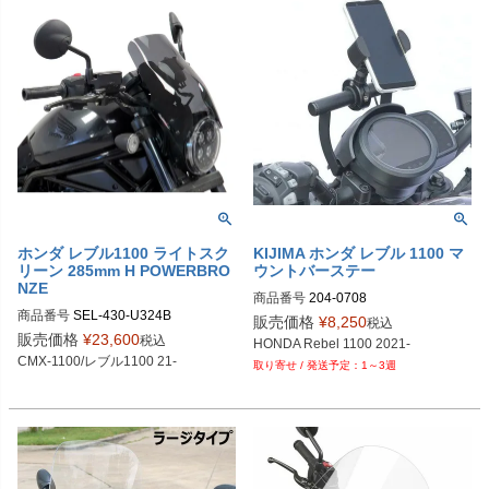
ホンダ レブル1100 ライトスク
KIJIMA ホンダ レブル 1100 マ
リーン 285mm H POWERBRO
ウントバーステー
NZE
商品番号
204-0708
商品番号
SEL-430-U324B

販売価格
¥
8,250
税込
430-U324B-000：クリア

販売価格
¥
23,600
税込
HONDA Rebel 1100 2021-
430-U324B-001：ライトスモーク

CMX-1100/レブル1100 21-

1～3週
430-U324B-002：ダークスモーク

430-U324B-003：ブラック
