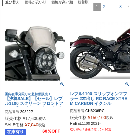
並び替え
価格が安い順
価格が高い順
新着順
1
2
…
8
レブル1100 スリップオンマフ
国内在庫分限りの超特価販売！
【決算SALE】【セール】レブ
ラー 2本出し RC RACE XTRE
ル1100 スクリーン フロントア
M CARBON イクシル
ルミプレート シルバー プーチ
商品番号
CH6238RC
商品番号
20822P
販売価格
¥
150,100
税込
販売価格
¥
17,600
税込
REBEL1100 2021-
SALE価格
¥
7,040
税込
5～10週
60％OFF
在庫有り