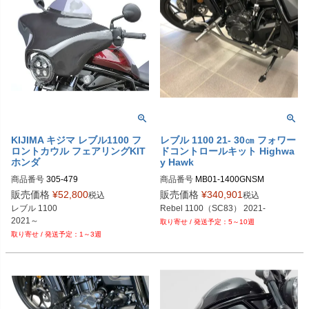
KIJIMA キジマ レブル1100 フ
レブル 1100 21- 30㎝ フォワー
ロントカウル フェアリングKIT
ドコントロールキット Highwa
ホンダ
y Hawk
商品番号
305-479
商品番号
MB01-1400GNSM

MB01-1400GNSM-CH： クローム

販売価格
¥
52,800
販売価格
¥
340,901
税込
税込
MB01-1400GNSM：グロスブラック

レブル 1100

Rebel 1100（SC83） 2021-
MB01-1400GNSM-MB：マットブラ
2021～
5～10週
ック
1～3週