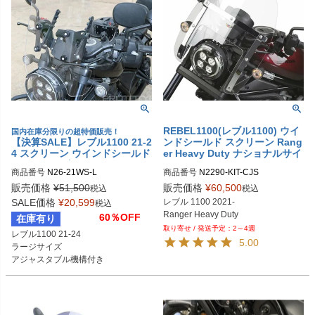
REBEL1100(レブル1100) ウイ
国内在庫分限りの超特価販売！
【決算SALE】レブル1100 21-2
ンドシールド スクリーン Rang
4 スクリーン ウインドシールド
er Heavy Duty ナショナルサイ
ラージサイズ T-REX Racing
クル
商品番号
N26-21WS-L

商品番号
N2290-KIT-CJS

N2290とKIT-CJSのセット品
販売価格
¥
51,500
販売価格
¥
60,500
税込
税込
SALE価格
¥
20,599
レブル 1100 2021-

税込
Ranger Heavy Duty
60％OFF
在庫有り
2～4週
レブル1100 21-24

5.00
ラージサイズ

アジャスタブル機構付き