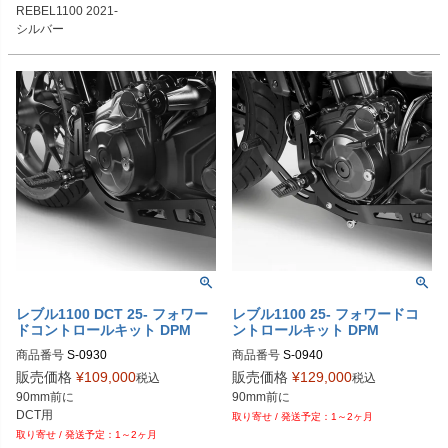
REBEL1100 2021-

シルバー
レブル1100 DCT 25- フォワー
レブル1100 25- フォワードコ
ドコントロールキット DPM
ントロールキット DPM
商品番号
S-0930
商品番号
S-0940
販売価格
¥
109,000
販売価格
¥
129,000
税込
税込
90mm前に

DCT用
1～2ヶ月
1～2ヶ月