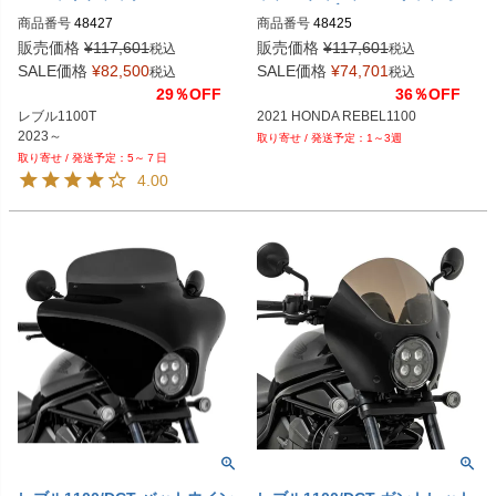
nes
マフラー ブラック
商品番号
48427

商品番号
48425

PLOT型番：48427

3OT：1811-4141
販売価格
¥
117,601
販売価格
¥
117,601
税込
税込
DRAG型番：1811-4434
SALE価格
¥
82,500
SALE価格
¥
74,701
税込
税込
29％OFF
36％OFF
レブル1100T

2021 HONDA REBEL1100
2023～
1～3週
5～７日
4.00