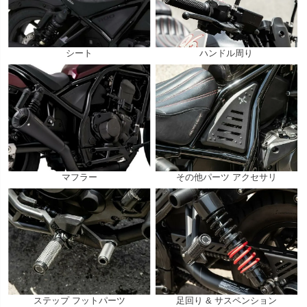
シート
ハンドル周り
マフラー
その他パーツ アクセサリ
ステップ フットパーツ
足回り & サスペンション