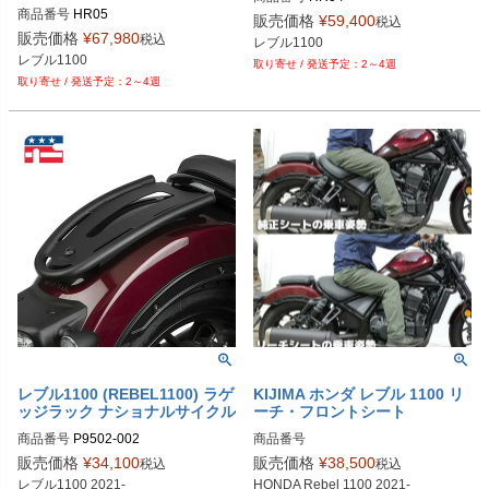
商品番号
HR05
販売価格
¥
59,400
税込
販売価格
¥
67,980
税込
レブル1100
レブル1100
2～4週
2～4週
レブル1100 (REBEL1100) ラゲ
KIJIMA ホンダ レブル 1100 リ
ッジラック ナショナルサイクル
ーチ・フロントシート
商品番号
P9502-002
商品番号
販売価格
¥
34,100
販売価格
¥
38,500
税込
税込
レブル1100 2021-
HONDA Rebel 1100 2021-
