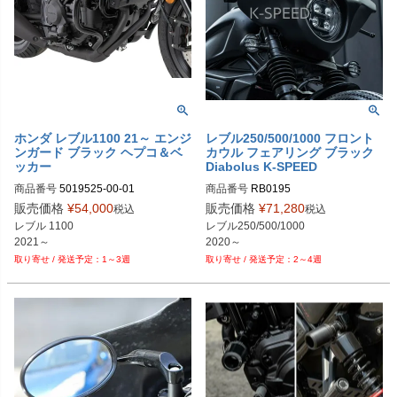
ホンダ レブル1100 21～ エンジ
レブル250/500/1000 フロント
ンガード ブラック ヘプコ＆ベ
カウル フェアリング ブラック
ッカー
Diabolus K-SPEED
商品番号
5019525-00-01

商品番号
RB0195
PLOT品番：5019525-0001
販売価格
¥
54,000
販売価格
¥
71,280
税込
税込
レブル 1100

レブル250/500/1000

2021～
1～3週
2～4週