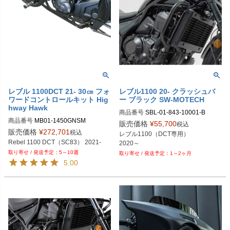
レブル 1100DCT 21- 30㎝ フォ
レブル1100 20- クラッシュバ
ワードコントロールキット Hig
ー ブラック SW-MOTECH
hway Hawk
商品番号
SBL-01-843-10001-B

商品番号
MB01-1450GNSM

旧型番：SBL-01-843-10000-B

販売価格
¥
55,700
税込
MB01-1450GNSM-CH： クローム

販売価格
¥
272,701
税込
レブル1100（DCT専用）

MB01-1450GNSM-GB：グロスブラ
Rebel 1100 DCT（SC83） 2021-
2020～
ック

5～10週
1～2ヶ月
MB01-1450GNSM-MB：マットブラ
5.00
ック
