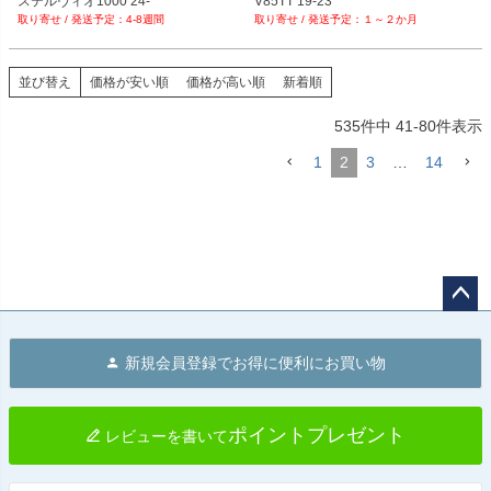
ステルヴィオ1000 24-
V85TT 19-23
PRN002407-002408-53

4-8週間
１～２か月
PRN002407-002408-54

PRN002407-002408-56

PRN002407-002408-57

並び替え
価格が安い順
価格が高い順
新着順
PRN002407-002408-58

PRN002407-002408-59

535
件中
41
-
80
件表示
PRN002407-002408-60

PRN002407-002408-62

1
2
3
…
14
PRN002407-002408-63

PRN002407-002408-64

PRN002407-002408-65

PRN002407-002408-66

PRN002407-002408-67

PRN002407-002408-68

PRN002407-002408-69

PRN002407-002408-70

ペー
PRN002407-002408-71

ジト
PRN002407-002408-72

新規会員登録でお得に便利にお買い物
ップ
PRN002407-002408-73

へ
PRN002407-002408-75

PRN002407-002408-76

ポイントプレゼント
PRN002407-002408-77

レビューを書いて
PRN002407-002408-78

PRN002407-002408-79
