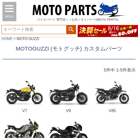
MENU
バイク
パーツ
専門店 | ＜公式＞モトパーツ(MOTO PARTS)
HOME
MOTO GUZZI
MOTOGUZZI (モトグッチ) カスタムパーツ
5
件中
1
-
5
件表示
V7
V9
V85