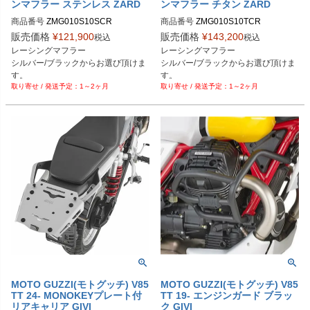
ンマフラー ステンレス ZARD
ンマフラー チタン ZARD
商品番号
ZMG010S10SCR
商品番号
ZMG010S10TCR
販売価格
¥
121,900
販売価格
¥
143,200
税込
税込
レーシングマフラー

レーシングマフラー

シルバー/ブラックからお選び頂けま
シルバー/ブラックからお選び頂けま
す。

す。

1～2ヶ月
1～2ヶ月
MotoGuzzi V85TT (2025-)
MotoGuzzi V85TT (2025-)
MOTO GUZZI(モトグッチ) V85
MOTO GUZZI(モトグッチ) V85
TT 24- MONOKEYプレート付
TT 19- エンジンガード ブラッ
リアキャリア GIVI
ク GIVI