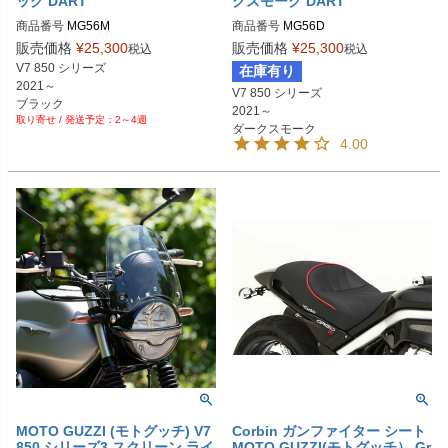
ック DART
クスモーク DART
商品番号
MG56M

商品番号
販売価格
¥
25,300
販売価格
¥
25,300
税込
税込
V7 850 シリーズ 

在庫有り
2021～

V7 850 シリーズ 

ブラック
2021～

2～4週
ダークスモーク
4.00
MOTO GUZZI (モトグッチ) V7
Corbin ガンファイター シート
850 シリーズ3 スクリーン ライ
MOTO GUZZI(モトグッチ） Gr