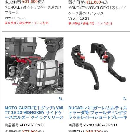
販売価格
¥
31,600
税込
販売価格
¥
11,800
税込
MONOKEY対応トップケース用のリ
MONOKEY/MONOLOCK対応トップ
アラック

ケース用のリアラック

V85TT 19-23
V85TT 19-23
１～２か月
１～２か月
MOTO GUZZI(モトグッチ) V85
DUCATI パニガーレ/ムルティス
TT 19-23 MONOKEY サイドケ
トラーダ等 フォールディングク
ースホルダー クイックリリース
ラッチレバー/ショートブレーキ
GIVI
レバーセット Evotech Perfor
商品番号
PLOR8203MK
商品番号
PRN002407-002408

mance
PRN002407-002408-01

販売価格
¥
77,900
販売価格
¥
36,700