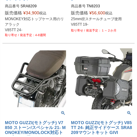
商品番号
SRA8209
商品番号
TN8203
販売価格
¥
34,900
販売価格
¥
56,600
税込
税込
MONOKEY対応トップケース用のリ
25mm径スチールチューブ使用

アラック

V85TT 19-
V85TT 24-
１～２か月
4-8週間
MOTO GUZZI(モトグッチ) V7
MOTO GUZZI(モトグッチ) V85
850 ストーン/スペシャル 21- M
TT 24- 純正サイドケース SRA8
ONOKEY/MONOLOCK対応ト
209マウントキット GIVI