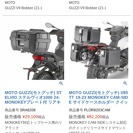
MOTO

MOTO

PRN002407-002408-28

GUZZI V9 Bobber (21-)
GUZZI V9 Bobber (21-)
PRN002407-002408-29

PRN002407-002408-30

PRN002407-002408-31

PRN002407-002408-32

PRN002407-002408-33

PRN002407-002408-34

PRN002407-002408-35

PRN002407-002408-36

PRN002407-002408-37

PRN002407-002408-38

PRN002407-002408-39

PRN002407-002408-40

PRN002407-002408-41

PRN002407-002408-42

PRN002407-002408-43

PRN002407-002408-44

MOTO GUZZI(モトグッチ) ST
MOTO GUZZI(モトグッチ) V85
PRN002407-002408-45

ELVIO ステルヴィオ1000 24-
TT 19-23 MONOKEY CAM-SID
PRN002407-002408-46

MONOKEYプレート付 リアキ
E サイドケースホルダー クイッ
PRN002407-002408-47

ャリア GIVI
クリリース GIVI
商品番号
SRA8208
商品番号
PLOR8203CAM
PRN002407-002408-48

販売価格
¥
29,100
販売価格
¥
82,200
PRN002407-002408-49

税込
税込
PRN002407-002408-50

MONOKEY対応トップケース用のリ
MONOKEY CAM-SIDEシステム対応
PRN002407-002408-51

アラック

のクイックリリースサイドマウント

PRN002407-002408-52
