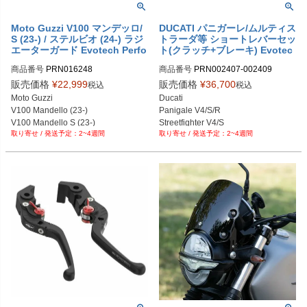
Moto Guzzi V100 マンデッロ/
DUCATI パニガーレ/ムルティス
S (23-) / ステルビオ (24-) ラジ
トラーダ等 ショートレバーセッ
エーターガード Evotech Perfo
ト(クラッチ+ブレーキ) Evotec
rman
h Performance
商品番号
PRN016248

商品番号
PRN002407-002409

PRN016248-01

PRN002407-002409-01

販売価格
¥
22,999
販売価格
¥
36,700
税込
税込
PRN016248-02

PRN002407-002409-02

Moto Guzzi

Ducati

PRN016248-03
PRN002407-002409-03

V100 Mandello (23-)

Panigale V4/S/R

PRN002407-002409-04

V100 Mandello S (23-)

Streetfighter V4/S

PRN002407-002409-05

2~4週間
2~4週間
Stelvio (24-)
Monster/Multistrada

PRN002407-002409-06

Diavel 他対応
PRN002407-002409-07

PRN002407-002409-08

PRN002407-002409-09

PRN002407-002409-10

PRN002407-002409-11

PRN002407-002409-12

PRN002407-002409-13

PRN002407-002409-14

PRN002407-002409-15

PRN002407-002409-16

PRN002407-002409-17

PRN002407-002409-18

PRN002407-002409-19
