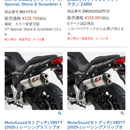
Special, Stone & Scrambler 1
チタン ZARD
3-16
商品番号
ZMG010S10TCO
商品番号
MG-V7S-G
販売価格
¥
155,001
税込
販売価格
¥
128,700
税込
Eマーク認証商品

素材、カラー変更可能

シルバー/ブラックからお選び頂けま
V7 Special, Stone & Scrambler 13-1
す。

6
1～2ヶ月
MotoGuzzi V85TT (2025-)
5～12週
MotoGuzzi(モトグッチ) V85TT
MotoGuzzi(モトグッチ) V85TT
(2025-) レーシングスリップオ
(2025-) レーシングスリップオ