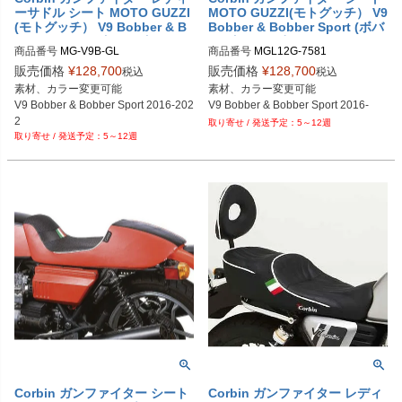
ーサドル シート MOTO GUZZI
MOTO GUZZI(モトグッチ） V9
(モトグッチ） V9 Bobber & B
Bobber & Bobber Sport (ボバ
obber Sport (ボバー/ボバース
ー/ボバースポーツ)
商品番号
MG-V9B-GL
商品番号
MGL12G-7581
ポーツ)
販売価格
¥
128,700
販売価格
¥
128,700
税込
税込
素材、カラー変更可能

素材、カラー変更可能

V9 Bobber & Bobber Sport 2016-202
V9 Bobber & Bobber Sport 2016-
2
5～12週
5～12週
Corbin ガンファイター シート
Corbin ガンファイター レディ