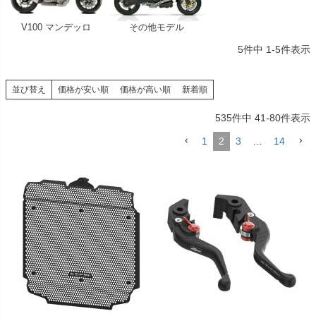
V100 マンデッロ
その他モデル
5
件中
1
-
5
件表示
並び替え
価格が安い順
価格が高い順
新着順
535
件中
41
-
80
件表示
1
2
3
…
14