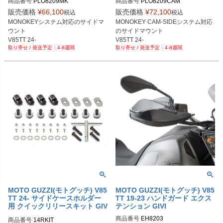
商品番号
PLO8209MK
商品番号
PLO8209CAM
販売価格
¥
66,100
販売価格
¥
72,100
税込
税込
MONOKEYシステム対応のサイドマ
MONOKEY CAM-SIDEシステム対応
ウント

のサイドマウント

V85TT 24-
V85TT 24-
4-8週間
4-8週間
MOTO GUZZI(モトグッチ) V85
MOTO GUZZI(モトグッチ) V85
TT 24- サイドケースホルダー
TT 19-23 ハンドガード エクス
用 クイックリリースキット GIV
テンション GIVI
I
商品番号
EH8203
商品番号
14RKIT