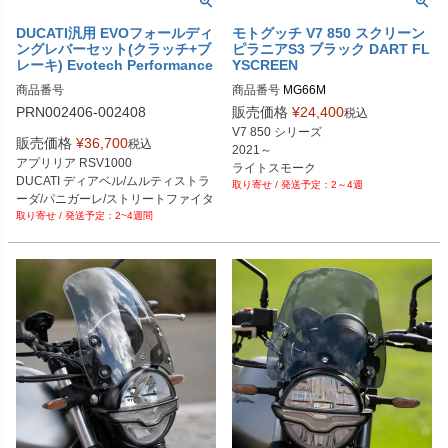
PRN002407-002409-20

PRN002407-002409-21

DUCATI汎用 EVOフォールディ
モトグッチ V7 850 スクリーン
ングレバーセット(クラッチ+ブ
ピラニアS3 ブラック DART FL
PRN002407-002409-22

レーキ) Evotech Performance
YSCREEN
PRN002407-002409-23

PRN002407-002409-24

商品番号
商品番号
MG66M

PRN002407-002409-25

PRN002406-002408
販売価格
¥
24,400
税込
PRN002407-002409-26

V7 850 シリーズ 

PRN002407-002409-27

販売価格
¥
36,700
税込
2021～

PRN002407-002409-28

アプリリア RSV1000

ライトスモーク
PRN002407-002409-29

DUCATI ディアベル/ムルティストラ
2～4週
PRN002407-002409-30

ーダ/パニガーレ/ストリートファイタ
PRN002407-002409-31

2~4週間
ー

PRN002407-002409-32

PRN002407-002409-33

PRN002407-002409-34

PRN002407-002409-35

PRN002407-002409-36

PRN002407-002409-37

PRN002407-002409-38

PRN002407-002409-39

PRN002407-002409-40

PRN002407-002409-41

PRN002407-002409-42

PRN002407-002409-43

PRN002407-002409-44
