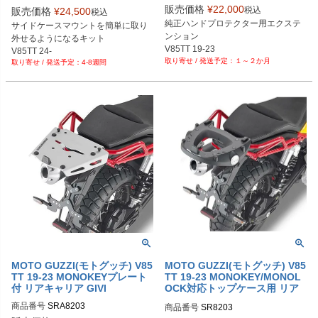
販売価格
¥
22,000
税込
販売価格
¥
24,500
税込
純正ハンドプロテクター用エクステ
サイドケースマウントを簡単に取り
ンション

外せるようになるキット

V85TT 19-23
V85TT 24-
１～２か月
4-8週間
MOTO GUZZI(モトグッチ) V85
MOTO GUZZI(モトグッチ) V85
TT 19-23 MONOKEYプレート
TT 19-23 MONOKEY/MONOL
付 リアキャリア GIVI
OCK対応トップケース用 リア
キャリア GIVI
商品番号
SRA8203
商品番号
SR8203