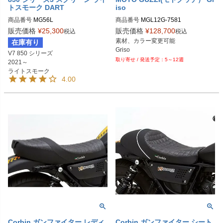
トスモーク DART
iso
商品番号
商品番号
MGL12G-7581
販売価格
¥
25,300
販売価格
¥
128,700
税込
税込
素材、カラー変更可能

在庫有り
Griso
V7 850 シリーズ 

5～12週
2021～

ライトスモーク
4.00
Corbin ガンファイター レディ
Corbin ガンファイター シート