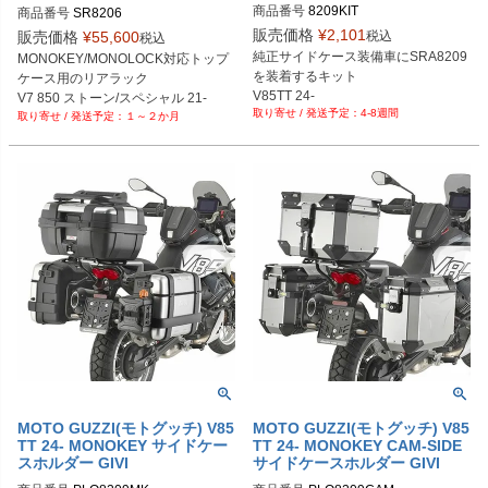
ップケース用 リアキャリア GIV
商品番号
8209KIT
商品番号
SR8206
I
販売価格
¥
2,101
税込
販売価格
¥
55,600
税込
純正サイドケース装備車にSRA8209
MONOKEY/MONOLOCK対応トップ
を装着するキット

ケース用のリアラック

V85TT 24-
V7 850 ストーン/スペシャル 21-
4-8週間
１～２か月
MOTO GUZZI(モトグッチ) V85
MOTO GUZZI(モトグッチ) V85
TT 24- MONOKEY サイドケー
TT 24- MONOKEY CAM-SIDE
スホルダー GIVI
サイドケースホルダー GIVI