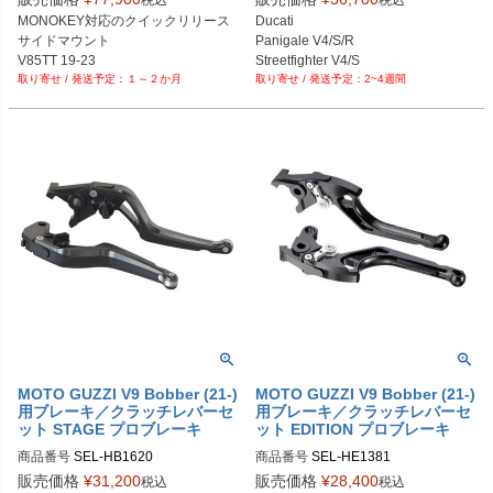
税込
税込
PRN002407-002408-03

MONOKEY対応のクイックリリース
Ducati

PRN002407-002408-04

サイドマウント

Panigale V4/S/R

PRN002407-002408-05

V85TT 19-23
Streetfighter V4/S

PRN002407-002408-06

１～２か月
2~4週間
Monster/Multistrada

PRN002407-002408-07

Diavel 他対応
PRN002407-002408-08

PRN002407-002408-09

PRN002407-002408-10

PRN002407-002408-11

PRN002407-002408-12

PRN002407-002408-13

PRN002407-002408-14

PRN002407-002408-15

PRN002407-002408-16

PRN002407-002408-17

PRN002407-002408-18

PRN002407-002408-19

PRN002407-002408-20

PRN002407-002408-21

PRN002407-002408-22

MOTO GUZZI V9 Bobber (21-)
MOTO GUZZI V9 Bobber (21-)
用ブレーキ／クラッチレバーセ
用ブレーキ／クラッチレバーセ
PRN002407-002408-23

ット STAGE プロブレーキ
ット EDITION プロブレーキ
PRN002407-002408-24

PRN002407-002408-25

商品番号
SEL-HB1620
商品番号
SEL-HE1381
PRN002407-002408-26

販売価格
¥
31,200
販売価格
¥
28,400
税込
税込
PRN002407-002408-27
