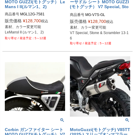
MOTO GUZZI(モトグッチ） Le
ーサドル シート MOTO GUZZI
Mans I II(ルマン1、2)
(モトグッチ） V7 Special, Sto
ne & Scrambler 13-16
商品番号
MGL12G-7581
商品番号
MG-V7S-GL
販売価格
¥
128,700
税込
販売価格
¥
128,700
税込
素材、カラー変更可能

素材、カラー変更可能

LeMansI II (ルマン1、2) 
V7 Special, Stone & Scrambler 13-1
6
5～12週
5～12週
Corbin ガンファイター シート
MotoGuzzi(モトグッチ) V85TT
MOTO GUZZI(モトグッチ） V7
(2025-) スリップオンマフラー