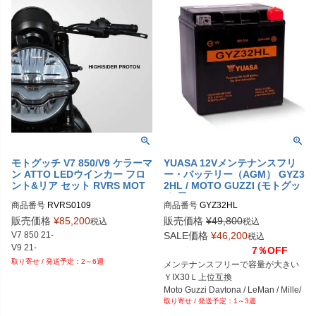
モトグッチ V7 850/V9 ケラーマ
YUASA 12Vメンテナンスフリ
ン ATTO LEDウインカー フロ
ー・バッテリー（AGM） GYZ3
ント&リア セット RVRS MOT
2HL / MOTO GUZZI (モトグッ
O
チ)用
商品番号
RVRS0109

商品番号
販売価格
¥
85,200
販売価格
¥
49,800
税込
税込
V7 850 21-

SALE価格
¥
46,200
税込
V9 21-
7％OFF
2～6週
メンテナンスフリーで容量が大きい

ＹIX30Ｌ上位互換

Moto Guzzi Daytona / LeMan / Mille/ 
1～3週
Quota/ Stone

V11/ V7/ V65/ V50/ Covert/ !000NT