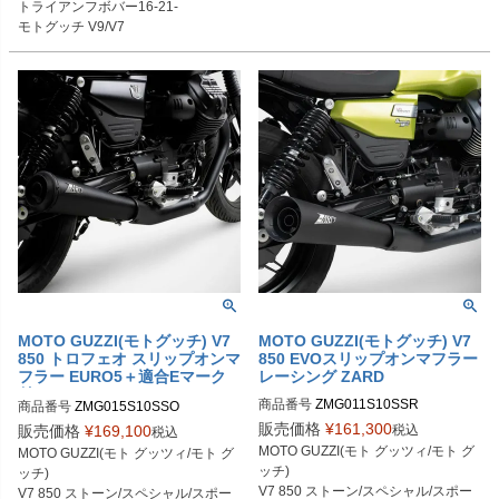
トライアンフボバー16-21-

モトグッチ V9/V7

MOTO GUZZI(モトグッチ) V7
MOTO GUZZI(モトグッチ) V7
850 トロフェオ スリップオンマ
850 EVOスリップオンマフラー
フラー EURO5＋適合Eマーク
レーシング ZARD
付 ZARD
商品番号
ZMG011S10SSR

商品番号
ZMG015S10SSO

ZMG011S10SSR-P：ポリッシュ

ZMG015S10SSO-P：ポリッシュ

販売価格
¥
161,300
税込
販売価格
¥
169,100
税込
ZMG0115S10SSR-B：ブラック
ZMG015S10SSO-B：ブラック
MOTO GUZZI(モト グッツィ/モト グ
MOTO GUZZI(モト グッツィ/モト グ
ッチ)

ッチ)

V7 850 ストーン/スペシャル/スポー
V7 850 ストーン/スペシャル/スポー