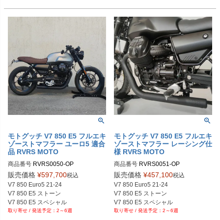
モトグッチ V7 850 E5 フルエキ
モトグッチ V7 850 E5 フルエキ
ゾーストマフラー ユーロ5 適合
ゾーストマフラー レーシング仕
品 RVRS MOTO
様 RVRS MOTO
商品番号
RVRS0050-OP

商品番号
RVRS0051-OP

RVRS0050：クローム

RVRS0051：クローム

販売価格
¥
597,700
販売価格
¥
457,100
税込
税込
RVRS0052：セラミックブラック

RVRS0053：セラミックブラック

V7 850 Euro5 21-24

V7 850 Euro5 21-24

V7 850 E5 ストーン

V7 850 E5 ストーン

V7 850 E5 スペシャル

V7 850 E5 スペシャル

2～6週
2～6週