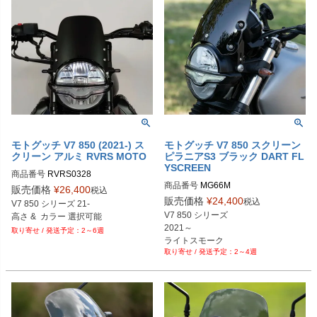
モトグッチ V7 850 (2021-) ス
モトグッチ V7 850 スクリーン
クリーン アルミ RVRS MOTO
ピラニアS3 ブラック DART FL
YSCREEN
商品番号
RVRS0328
商品番号
MG66M

販売価格
¥
26,400
税込
販売価格
¥
24,400
税込
V7 850 シリーズ 21-

V7 850 シリーズ 

高さ &  カラー 選択可能
2021～

2～6週
ライトスモーク
2～4週