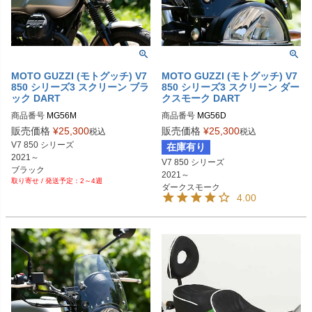
MOTO GUZZI (モトグッチ) V7
MOTO GUZZI (モトグッチ) V7
850 シリーズ3 スクリーン ブラ
850 シリーズ3 スクリーン ダー
ック DART
クスモーク DART
商品番号
MG56M

商品番号
販売価格
¥
25,300
販売価格
¥
25,300
税込
税込
V7 850 シリーズ 

在庫有り
2021～

V7 850 シリーズ 

ブラック
2021～

2～4週
ダークスモーク
4.00