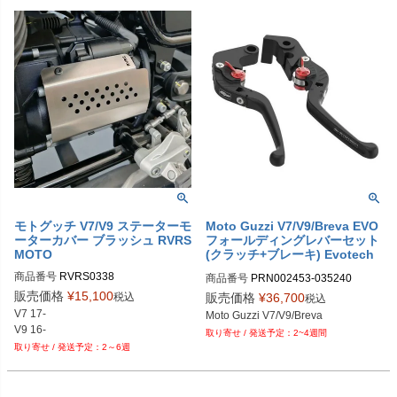
モトグッチ V7/V9 ステーターモ
Moto Guzzi V7/V9/Breva EVO
ーターカバー ブラッシュ RVRS
フォールディングレバーセット
MOTO
(クラッチ+ブレーキ) Evotech
Performance
商品番号
RVRS0338
商品番号
PRN002453-035240

PRN002453-035240-01

販売価格
¥
15,100
税込
販売価格
¥
36,700
税込
PRN002453-035240-02

V7 17-

PRN002453-035240-03

V9 16-
2~4週間
PRN002453-035240-04

2～6週
PRN002453-035240-05

PRN002453-035240-06

PRN002453-035240-07