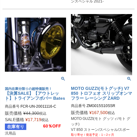
ンスペシャル 2021-
MOTO GUZZI(モトグッチ) V7
国内在庫分限りの超特価販売！
【決算SALE】【アウトレッ
850 トロフェオ スリップオンマ
ト】トライアンフボバー Bates
フラー レーシング ZARD
丸形ヘッドライト イエローライ
商品番号
ZMG015S10SSR

商品番号
FCR-UN-20011116-C

ト/クロームボディー FCRオリ
ZMG015S10SSR-P：ポリッシュ

販売価格
¥
167,500
ジナル
税込
販売価格
¥
44,300
税込
ZMG015S10SSR-B：ブラック
MOTO GUZZI(モト グッツィ/モト グ
SALE価格
¥
17,719
税込
ッチ)

60％OFF
在庫有り
V7 850 ストーン/スペシャル/スポー
汎用品

1～2ヶ月