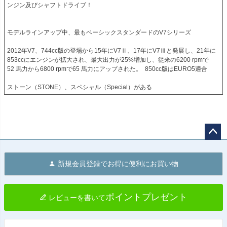
ンジン及びシャフトドライブ！
モデルラインアップ中、最もベーシックスタンダードのV7シリーズ
2012年V7、744cc版の登場から15年にV7Ⅱ、17年にV7Ⅲと発展し、21年に

853ccにエンジンが拡大され、最大出力が25%増加し、従来の6200 rpmで

52 馬力から6800 rpmで65 馬力にアップされた。  850cc版はEURO5適合
ストーン（STONE）、スペシャル（Special）がある
ペー
ジト
新規会員登録でお得に便利にお買い物
ップ
へ
ポイントプレゼント
レビューを書いて