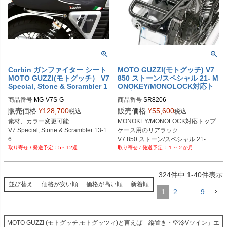
Corbin ガンファイター シート
MOTO GUZZI(モトグッチ) V7
MOTO GUZZI(モトグッチ） V7
850 ストーン/スペシャル 21- M
Special, Stone & Scrambler 1
ONOKEY/MONOLOCK対応ト
3-16
ップケース用 リアキャリア GIV
商品番号
MG-V7S-G
商品番号
SR8206
I
販売価格
¥
128,700
販売価格
¥
55,600
税込
税込
素材、カラー変更可能

MONOKEY/MONOLOCK対応トップ
V7 Special, Stone & Scrambler 13-1
ケース用のリアラック

6
V7 850 ストーン/スペシャル 21-
5～12週
１～２か月
324
件中
1
-
40
件表示
並び替え
価格が安い順
価格が高い順
新着順
1
2
…
9
MOTO GUZZI (モトグッチ,モトグッツィ)と言えば「縦置き・空冷Vツイン」エ