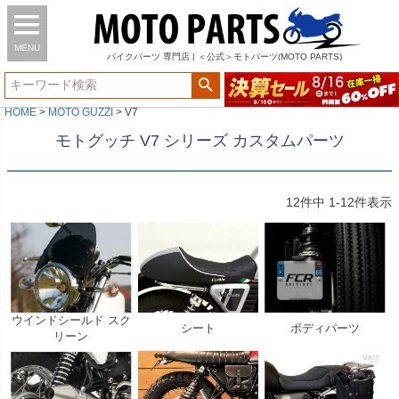
MENU
バイク
パーツ
専門店 | ＜公式＞モトパーツ(MOTO PARTS)
HOME
MOTO GUZZI
V7
モトグッチ V7 シリーズ カスタムパーツ
12
件中
1
-
12
件表示
ウインドシールド スク
シート
ボディパーツ
リーン