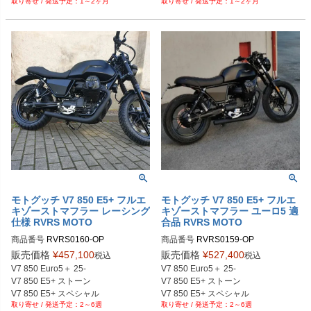
1～2ヶ月
1～2ヶ月
モトグッチ V7 850 E5+ フルエ
モトグッチ V7 850 E5+ フルエ
キゾーストマフラー レーシング
キゾーストマフラー ユーロ5 適
仕様 RVRS MOTO
合品 RVRS MOTO
商品番号
RVRS0160-OP

商品番号
RVRS0159-OP

RVRS0158：クローム

RVRS0157：クローム

販売価格
¥
457,100
販売価格
¥
527,400
税込
税込
RVRS0160：未塗装

RVRS0159：未塗装

V7 850 Euro5＋ 25-

V7 850 Euro5＋ 25-

RVRS0161：ブラッシュ

V7 850 E5+ ストーン

V7 850 E5+ ストーン

V7 850 E5+ スペシャル

V7 850 E5+ スペシャル

2～6週
2～6週
V7 850 E5+  スポーツ

V7 850 E5+  スポーツ
