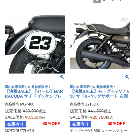
国内在庫分限りの超特価販売！
国内在庫分限りの超特価販売！
【決算SALE】【セール】BAR
【決算SALE】モトグッチV７ 8
RACUDA サイドゼッケンプレ
50 サドルバッグサポート 右側
ート MOTOGUZZI V7 II
ユニットガレージ
商品番号
MG7400
商品番号
2216DX

販売価格
¥
20,900
販売価格
¥
41,500
税込
税込
SALE価格
¥
8,360
SALE価格
¥
20,750
税込
税込
60％OFF
50％OFF
在庫有り
在庫有り
MOTOGUZZI V7 II
モトグッチV7-850 ストーン/ストー