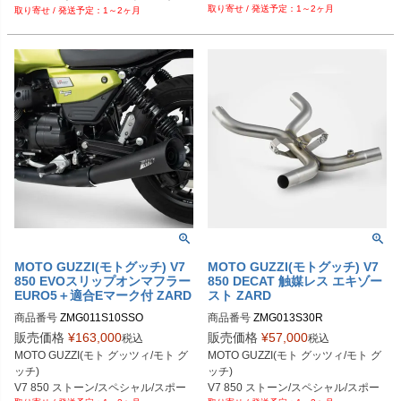
1～2ヶ月
1～2ヶ月
MOTO GUZZI(モトグッチ) V7
MOTO GUZZI(モトグッチ) V7
850 EVOスリップオンマフラー
850 DECAT 触媒レス エキゾー
EURO5＋適合Eマーク付 ZARD
スト ZARD
商品番号
ZMG011S10SSO

商品番号
ZMG013S30R

ZMG011S10SSO-P：ポリッシュ

販売価格
¥
163,000
販売価格
¥
57,000
税込
税込
ZMG011S10SSO-B：ブラック
MOTO GUZZI(モト グッツィ/モト グ
MOTO GUZZI(モト グッツィ/モト グ
ッチ)

ッチ)

V7 850 ストーン/スペシャル/スポー
V7 850 ストーン/スペシャル/スポー