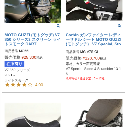
MOTO GUZZI (モトグッチ) V7
Corbin ガンファイター レディ
850 シリーズ3 スクリーン ライ
ーサドル シート MOTO GUZZI
トスモーク DART
(モトグッチ） V7 Special, Sto
ne & Scrambler 13-16
商品番号
商品番号
MG-V7S-GL
販売価格
¥
25,300
税込
販売価格
¥
128,700
税込
在庫有り
素材、カラー変更可能

V7 Special, Stone & Scrambler 13-1
V7 850 シリーズ 

6
2021～

5～12週
ライトスモーク
4.00