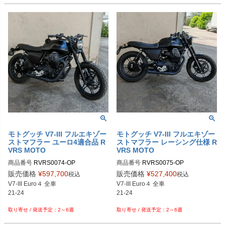
モトグッチ V7-III フルエキゾー
モトグッチ V7-III フルエキゾー
ストマフラー ユーロ4適合品 R
ストマフラー レーシング仕様 R
VRS MOTO
VRS MOTO
商品番号
RVRS0074-OP

商品番号
RVRS0075-OP

RVRS0074：クローム

RVRS0075：クローム

販売価格
¥
597,700
販売価格
¥
527,400
税込
税込
RVRS0070：セラミックブラック

RVRS0071：セラミックブラック

V7-III Euro４ 全車

V7-III Euro４ 全車

21-24

21-24

2～6週
2～6週