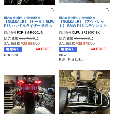
国内在庫分限りの超特価販売！
国内在庫分限りの超特価販売！
【決算SALE】【セール】BMW
【決算SALE】【アウトレッ
R18 ハンドルライザー 延長ホ
ト】 BMW R18 ステンレス サ
ース付き ブラック FCRオリジ
イドマフラーガード ブラック
商品番号
FCR-BM-RG001-N
商品番号
OLPU-BR18007-BK

ナル
シングルシート用 DK design
元のメーカー品番：BR18007-A

販売価格
¥
56,400
販売価格
¥
97,200
税込
税込
-B:ブラック
SALE価格
¥
22,559
SALE価格
¥
38,879
税込
税込
60％OFF
60％OFF
在庫有り
在庫有り
R18 2020-
BMW

R18（First Edition）