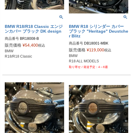
BMW R18/R18 Classic エンジ
BMW R18 シリンダー カバー
ンカバー ブラック DK design
ブラック "Heritage" Deustche
r Blitz
商品番号
BR18008-B

商品番号
DB18001-MBK
BR18008-BSILVER：シルバー

販売価格
¥
54,400
税込
BR18008-BCOPPERR：カッパー
販売価格
¥
119,000
税込
BMW

BMW

R18/R18 Classic
R18 ALL MODELS
4～6週