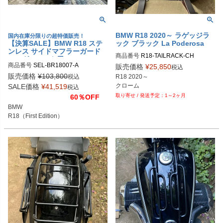
BMW R18 2020～ ラゲッジラ
国内在庫分限りの超特価販売！
【決算SALE】BMW R18 ステ
ック ブラック La Poderosa
ンレス サイドマフラーガード
商品番号
R18-TAILRACK-CH
シングルシート用 DK design
商品番号
SEL-BR18007-A

販売価格
¥
25,850
税込
メーカー品番：BR18007-A

販売価格
¥
103,800
税込
R18 2020～

-P:ポリッシュ

クローム
SALE価格
¥
41,519
税込
-B:ブラック
1～2ヶ月
60％OFF
BMW

R18（First Edition）