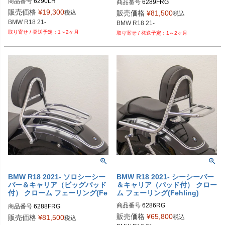
商品番号
6290LH

商品番号
6289FRG

6290 LH

販売価格
¥
19,300
税込
販売価格
¥
81,500
税込
BMW R18 21-
BMW R18 21-
1～2ヶ月
1～2ヶ月
BMW R18 2021- ソロシーシー
BMW R18 2021- シーシーバー
バー＆キャリア（ビッグパッド
＆キャリア（パッド付） クロー
付） クローム フェーリング(Fe
ム フェーリング(Fehling)
hling)
商品番号
6286RG

商品番号
6288FRG

6286 RG
6288 FRG
販売価格
¥
65,800
税込
販売価格
¥
81,500
税込