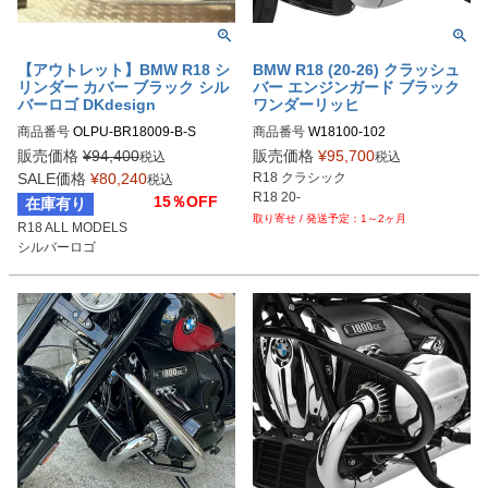
【アウトレット】BMW R18 シ
BMW R18 (20-26) クラッシュ
リンダー カバー ブラック シル
バー エンジンガード ブラック
バーロゴ DKdesign
ワンダーリッヒ
商品番号
OLPU-BR18009-B-S
商品番号
W18100-102
販売価格
¥
94,400
販売価格
¥
95,700
税込
税込
SALE価格
¥
80,240
R18 クラシック 

税込
R18 20-
15％OFF
在庫有り
1～2ヶ月
R18 ALL MODELS

シルバーロゴ