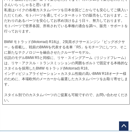
さんいらっしゃると思います。

私達はバイクの各種カスタムパーツを日本全国どこからでも安心してご購入い
ただくため、モトパーツを通してインターネットでの販売をしております。こ
だわりのあるパーツを安心してお求め頂けるよう日々、努力しております。

モトパーツで世界各国、所有されている車種の適合を調べ、販売・サポートを
行っております。

BMW モトラッド(Motorrad) R18は、2気筒ボクサーエンジン「ビッグボクサ
ー」を搭載し、戦前のBMWを代表する名車「R5」をモチーフにしつつ、そこ
に新たなテクノロジーを融合させたクルーザーモデル。

伝説のモデルBMW R5と同様に、リヤ・スイングアーム（リジッドフレーム）
は、リヤ・アクスル・トランスミッションの周囲をボルトで固定する本格的な
スタイルを採用したBMW モトラッド(Motorrad) R18。

インディビジュアライゼーション＝カスタム性能の高いBMW R18オーナー様
のために、本場欧州のメーカーから厳選したカスタムパーツをお取り寄せしま
す。

スタイル別でのカスタムパーツのご提案も可能ですので、お問い合わせくださ
い。