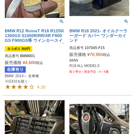
BMW R12 RnineT R18 R1250/
BMW R18 2021- オイルクーラ
1300GS S1000R/RR/XR F800
ーガード カバー ワンダーカイ
GS F900GS等 ウインカースイ
ンド
ッチ エクステンション DKデザ
商品番号
107045-F15
ネコポス 350円
イン
販売価格
¥
70,950
税込
商品番号
BMW001
BMW

販売価格
¥
4,600
税込
R18 ALL MODELS
在庫有り
4～6週
BMW  2014～ 全車種

※G310を除く
4.20