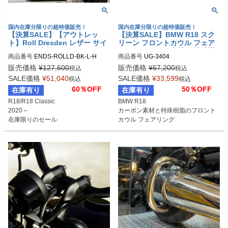
国内在庫分限りの超特価販売！
国内在庫分限りの超特価販売！
【決算SALE】【アウトレッ
【決算SALE】BMW R18 スク
ト】Roll Dresden レザー サイ
リーン フロントカウル フェア
ドバッグ 左側 ハードマウント
リング カーボン素材 & 特殊樹
商品番号
ENDS-ROLLD-BK-L-H
商品番号
UG-3404

BMW R18 Ends Cuoio(エンズ
脂 ユニットガレージ
3404
クオイオ)
販売価格
¥
127,600
販売価格
¥
67,200
税込
税込
SALE価格
¥
51,040
SALE価格
¥
33,599
税込
税込
60％OFF
50％OFF
在庫有り
在庫有り
R18/R18 Classic

BMW R18

2020～

カーボン素材と特殊樹脂のフロント
在庫限りのセール
カウル フェアリング