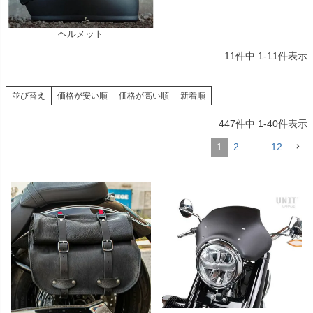
ヘルメット
11
件中
1
-
11
件表示
並び替え
価格が安い順
価格が高い順
新着順
447
件中
1
-
40
件表示
1
2
…
12