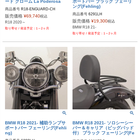
ード クローム La Poderosa
ポートバー ブラック フェーリ
ング(Fehling)
商品番号
R18-ENGUARD-CH
商品番号
6291LH

販売価格
¥
69,740
税込
6291 LH

販売価格
¥
19,300
税込
R18 2020～
BMW R18 21-
1～2ヶ月
1～2ヶ月
BMW R18 2021- 補助ランプサ
BMW R18 2021- ソロシーシー
ポートバー フェーリング(Fehli
バー＆キャリア（ビッグパッド
ng)
付） ブラック フェーリング(Fe
hling)