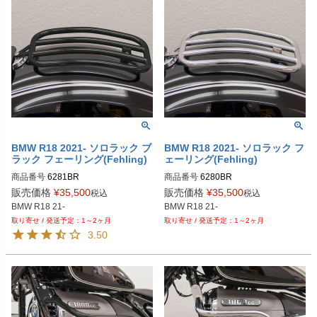
BMW R18 2021- ソロラック ブ
BMW R18 2021- ソロラック フ
ラック フェーリング(Fehling)
ェーリング(Fehling)
商品番号
6281BR

商品番号
6280BR

6281 BR

6280 BR

販売価格
¥
35,500
販売価格
¥
35,500
税込
税込
BMW R18 21-
BMW R18 21-
1～2ヶ月
1～2ヶ月
3.50