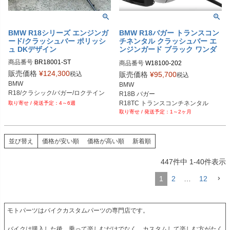
BMW R18シリーズ エンジンガ
BMW R18バガー トランスコン
ード/クラッシュバー ポリッシ
チネンタル クラッシュバー エ
ュ DKデザイン
ンジンガード ブラック ワンダ
ーリッヒ
商品番号
BR18001-ST

商品番号
W18100-202
販売価格
¥
124,300
税込
販売価格
¥
95,700
税込
BMW

BMW

R18/クラシック/バガー/ロクテイン
R18B バガー

R18TC トランスコンチネンタル
4～6週
1～2ヶ月
並び替え
価格が安い順
価格が高い順
新着順
447
件中
1
-
40
件表示
1
2
…
12
モトパーツはバイクカスタムパーツの専門店です。

バイクは購入した後、乗って楽しむだけでなく、カスタムして楽しむ方がたく