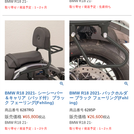
BMW R18 21-
BMW R18 21-
生産待ち
1～2ヶ月
BMW R18 2021- シーシーバー
BMW R18 2021- バックホルダ
＆キャリア（パッド付） ブラッ
ー ブラック フェーリング(Fehl
ク フェーリング(Fehling)
ing)
商品番号
6287RG

商品番号
6285P

6287 RG
6285 P

販売価格
¥
65,800
販売価格
¥
26,600
税込
税込
BMW R18 21-
BMW R18 21-
1～2ケ月
1～2ヶ月