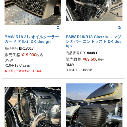
BMW R18 21- オイルクーラー
BMW R18/R18 Classic エンジ
ガード アルミ DK design
ンカバー コントラスト DK des
ign
商品番号
BR18017
商品番号
BR18008-C

販売価格
¥
19,000
税込
BR18008-CSILVER：ロゴシルバー

販売価格
¥
69,600
税込
BMW

BR18008-CCOPER：ロゴカッパー
BMW

R18/R18 Classic
R18/R18 Classic
4～6週