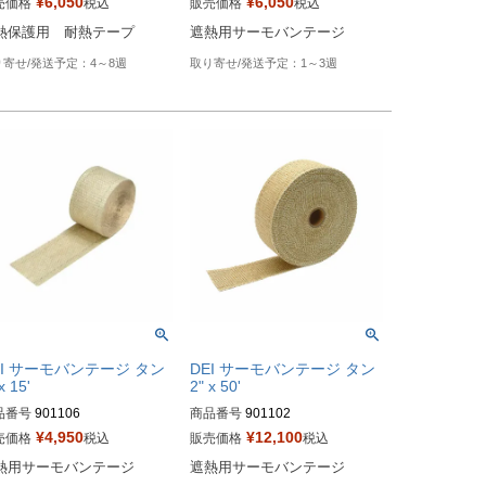
¥
6,050
¥
6,050
売価格
税込
販売価格
税込
HD型番：790-01040
熱保護用　耐熱テープ
遮熱用サーモバンテージ
番：531672
4～8週
1～3週
EI サーモバンテージ タン
DEI サーモバンテージ タン
x 15'
2" x 50'
品番号
901106

商品番号
901102

¥
4,950
¥
12,100
売価格
税込
販売価格
税込
型番：790-01034
HD型番：790-01031
熱用サーモバンテージ
遮熱用サーモバンテージ