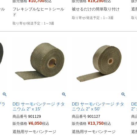
¥
10,700
¥
19,250
販売価格
税込
販売価格
税込
販
Biker's型番：531671
ール
フレキシブルなヒートシール
被せるだけの簡単取り付け
遮
HD型番：790-01050
B型
ド
1～3週
1～3週
ブラ
DEI サーモバンテージ チタ
DEI サーモバンテージ チタ
D
ニウム 2" x 15'
ニウム 2" x 50'
2" 
商品番号
901129

商品番号
901127

商
¥
6,050
¥
13,750
販売価格
税込
販売価格
税込
販
HD型番：790-01035
HD型番：790-01032
HD
遮熱用サーモバンテージ
遮熱用サーモバンテージ
遮