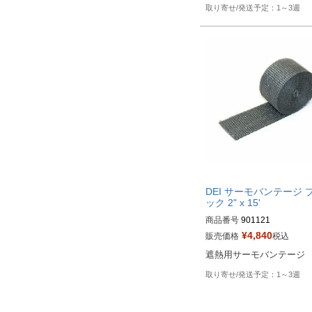
1～3週
DEI サーモバンテージ 
ック 2" x 15'
商品番号
901121

¥
4,840
販売価格
税込
HD型番：790-01033
遮熱用サーモバンテージ
1～3週