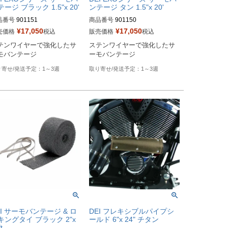
ージ ブラック 1.5"x 20'
ンテージ タン 1.5"x 20'
品番号
901151

商品番号
901150

¥
17,050
¥
17,050
売価格
税込
販売価格
税込
ker's型番：531661
Biker's型番：531660
テンワイヤーで強化したサ
ステンワイヤーで強化したサ
モバンテージ
ーモバンテージ
1～3週
1～3週
EI サーモバンテージ & ロ
DEI フレキシブルパイプシ
キングタイ ブラック 2"x
ールド 6"x 24" チタン
t