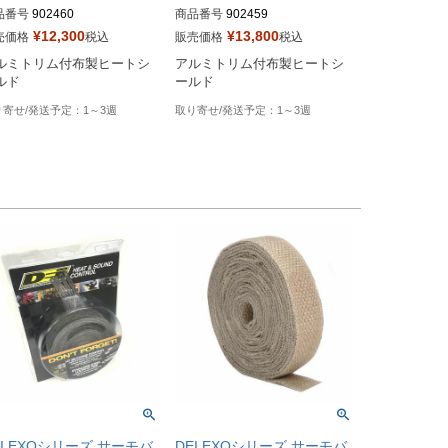
品番号
902460

商品番号
902459

¥
12,300
¥
13,800
売価格
税込
販売価格
税込
型番：790-01206
HD型番：790-01205
ルミトリム付布製ヒートシ
アルミトリム付布製ヒートシ
ルド
ールド
1～3週
1～3週
EI EXOシリーズ サーモバ
DEI EXOシリーズ サーモバ