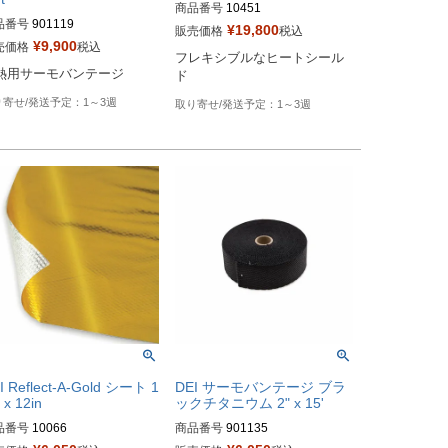
商品番号
10451

品番号
901119
旧型番： 010451

¥
19,800
販売価格
税込
¥
9,900
売価格
税込
フレキシブルなヒートシール
Biker's型番：531667
熱用サーモバンテージ
ド
1～3週
1～3週
I Reflect-A-Gold シート 1
DEI サーモバンテージ ブラ
 x 12in
ックチタニウム 2" x 15'
品番号
10066

商品番号
901135

番：010391
