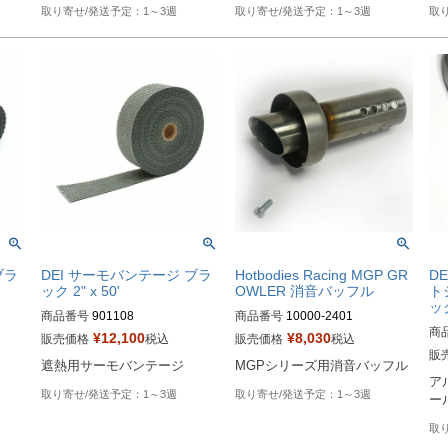
1～3週
1～3週
ブラ
DEI サーモバンテージ ブラ
Hotbodies Racing MGP GR
D
ック 2" x 50'
OWLER 消音バッフル
ト
ック
商品番号
901108

商品番号
10000-2401

商
¥
12,100
¥
8,030
販売価格
税込
販売価格
税込
HD型番：790-01030
Drag型番：1861-1105
販
遮熱用サーモバンテージ
MGPシリーズ用消音バッフル
HD
ア
1～3週
1～3週
ー