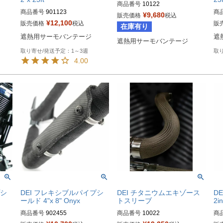
商品番号
10122

商品番号
901123

商
旧型番：901122

¥
9,680
販売価格
税込
¥
12,100
販売価格
税込
販
在庫有り
HD型番：790-01012
HD型番：790-01011
遮熱用サーモバンテージ
遮
遮熱用サーモバンテージ
1～3週
4.00
プシ
DEI フレキシブルパイプシ
DEI チタニウムエキゾース
DE
ールド 4"x 8" Onyx
トスリーブ
2in
商品番号
902455

商品番号
10022

商
旧型番：901155

旧型