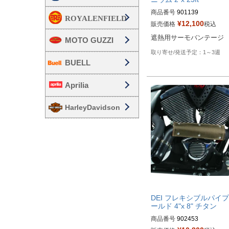
商品番号
901139

¥
12,100
販売価格
税込
HD型番：790-01013
遮熱用サーモバンテージ
MOTO GUZZI
1～3週
BUELL
Aprilia
HarleyDavidson
DEI フレキシブルパイ
ールド 4"x 8" チタン
商品番号
902453
