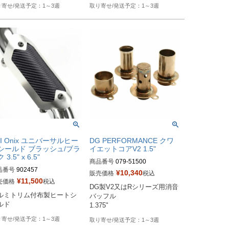
1～3週
1～3週
EI Onix ユニバーサルヒー
DG PERFORMANCE クワ
シールド ブラッシュ/ブラ
イエットコアV2 1.5"
 3.5" x 6.5"
商品番号
079-51500

品番号
902457

¥
10,340
販売価格
税込
Drag型番：1860-0942
¥
11,500
売価格
税込
DG製V2又はRシリーズ用消音
型番：790-01203
ルミトリム付布製ヒートシ
バッフル

ルド
1.375"
1～3週
1～3週