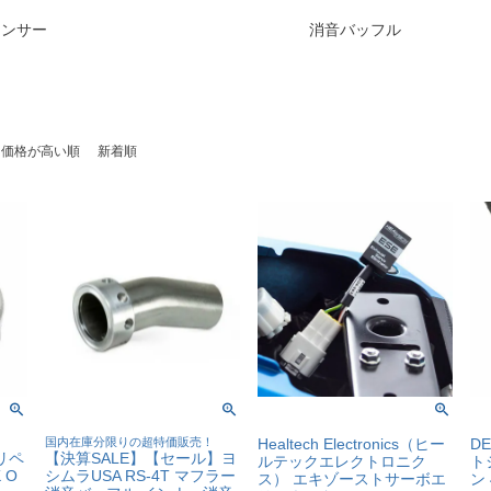
レンサー
消音バッフル
価格が高い順
新着順
！
国内在庫分限りの超特価販売！
Healtech Electronics（ヒー
D
 リペ
【決算SALE】【セール】ヨ
ルテックエレクトロニク
ト
 O
シムラUSA RS-4T マフラー
ス） エキゾーストサーボエ
ン 