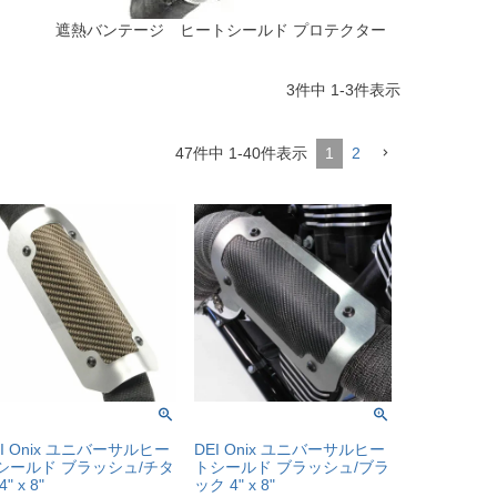
遮熱バンテージ ヒートシールド プロテクター
3
件中
1
-
3
件表示
47
件中
1
-
40
件表示
1
2
EI Onix ユニバーサルヒー
DEI Onix ユニバーサルヒー
シールド ブラッシュ/チタ
トシールド ブラッシュ/ブラ
4" x 8"
ック 4" x 8"