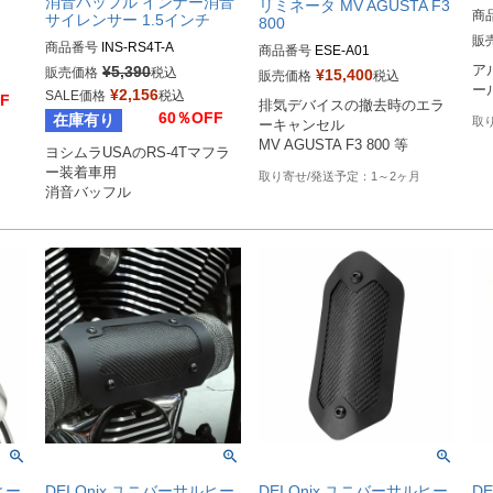
消音バッフル インナー消音
リミネータ MV AGUSTA F3
商
サイレンサー 1.5インチ
800
販
商品番号
INS-RS4T-A
商品番号
ESE-A01

HD
¥
5,390
EU型番：hlt_ESE-A01
ア
販売価格
税込
¥
15,400
販売価格
税込
ー
¥
2,156
SALE価格
税込
F
排気デバイスの撤去時のエラ
60％OFF
在庫有り
ーキャンセル



MV AGUSTA F3 800 等
ヨシムラUSAのRS-4Tマフラ
ー装着車用

1～2ヶ月
消音バッフル
ヒー
DEI Onix ユニバーサルヒー
DEI Onix ユニバーサルヒー
D