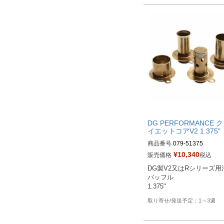
DG PERFORMANCE 
イエットコアV2 1.375"
商品番号
079-51375

¥
10,340
販売価格
税込
Drag型番：1860-0941
DG製V2又はRシリーズ用
バッフル

1.375"
1～3週