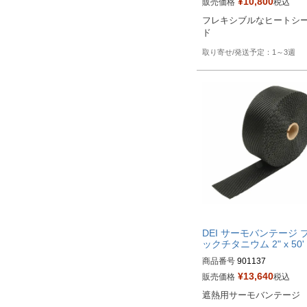
¥
10,800
販売価格
税込
Biker's型番：531669
フレキシブルなヒートシ
ド
1～3週
DEI サーモバンテージ 
ックチタニウム 2" x 50'
商品番号
901137

¥
13,640
販売価格
税込
HD型番：790-01041
遮熱用サーモバンテージ