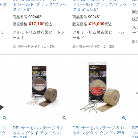
チタ
トシールド ブラック/ブラッ
トシールド ブラック/ブラッ
ンテ
ク 4" x 8"
ク 3.5" x 6.5"
商
商品番号
902462

商品番号
902461

販
Bi
¥
17,100
¥
16,000
販売価格
税込
販売価格
税込
ス
HD型番：790-01202
HD型番：790-01201
トシ
アルミトリム付布製ヒートシ
アルミトリム付布製ヒートシ
ー
ールド
ールド
1～3週
1～3週
 ロ
DEI サーモバンテージ & ロ
DEI サーモバンテージ & ロ
D
チタ
ッキングタイ チタニウム
ッキングタイ タン 2"x 25ft
ッ
2"x 25ft
25f