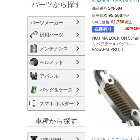
N 58mm FASARM-PRO
パーツから探す
商品番号
SYP504
¥
5,500
販売価格
税込
¥
2,750
SALE価格
税込
50％OF
在庫有り
汎用パーツ
NOJIMA LOCK ON 58mm 
リペアテールバッフル 

メンテナンス
FASARM-PRO用
ヘルメット
アパレル
バッグ＆ケース
スマホ ホルダー
車種から探す
TRIUMPH
DEI Onix ユニバーサル