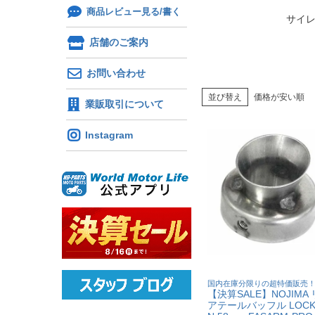
商品レビュー見る/書く
サイ
店舗のご案内
お問い合わせ
並び替え
価格が安い順
業販取引について
Instagram
国内在庫分限りの超特価販売
【決算SALE】NOJIMA
アテールバッフル LOCK