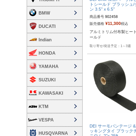
トシールド ブラッシュ/
ン 3.5" x 6.5"
BMW
商品番号
902458

¥
11,300
販売価格
税込
DUCATI
HD型番：790-01204
アルミトリム付布製ヒー
ールド
Indian
1～3週
HONDA
YAMAHA
SUZUKI
KAWASAKI
KTM
VESPA
DEI サーモバンテージ &
ッキングタイ ブラック
HUSQVARNA
ニウム 2"x 25ft