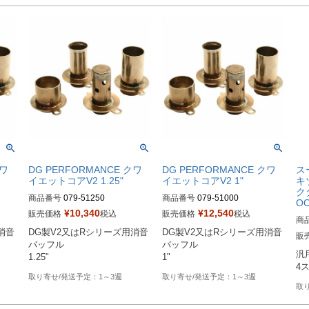
クワ
DG PERFORMANCE クワ
DG PERFORMANCE クワ
ス
イエットコアV2 1.25"
イエットコアV2 1"
キ
ク
商品番号
079-51250

商品番号
079-51000

O
¥
10,340
¥
12,540
販売価格
税込
販売価格
税込
商
Drag型番：1860-0940
Drag型番：1860-0939
消音
DG製V2又はRシリーズ用消音
DG製V2又はRシリーズ用消音
D

販
バッフル

バッフル

汎用
1.25"
1"
1～3週
1～3週